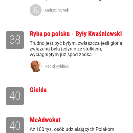
Andrzej Nowak
Ryba po polsku - Były Kwaśniewski
38
Trudno jest być byłym, zwłaszcza jeśli gloria
związana była jedynie ze stołkiem,
wyciągniętym już spod zadka
Maciej Rybiński
Giełda
40
McAdwokat
40
Aż 100 tys. osób udzielających Polakom