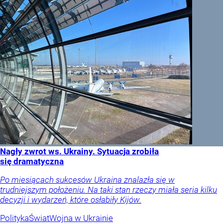
Nagły zwrot ws. Ukrainy. Sytuacja zrobiła
się dramatyczna
Po miesiącach sukcesów Ukraina znalazła się w
trudniejszym położeniu. Na taki stan rzeczy miała seria kilku
decyzji i wydarzeń, które osłabiły Kijów.
Polityka
Świat
Wojna w Ukrainie