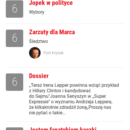
Jopek w polityce
6
Wybory
Zarzuty dla Marca
6
Śledztwo
Piotr Krysiak
Dossier
6
„Teraz Irena Lepper powinna wziąć przykład
z Hillary Clinton i kandydować
do Sejmu"Joanna Senyszyn w „Super
Expressie" o wyznaniu Andrzeja Leppera,
że kilkakrotnie zdradził żonę„Proszę nas
nie pytać o takie...
Jestem fanatykiem kaczki