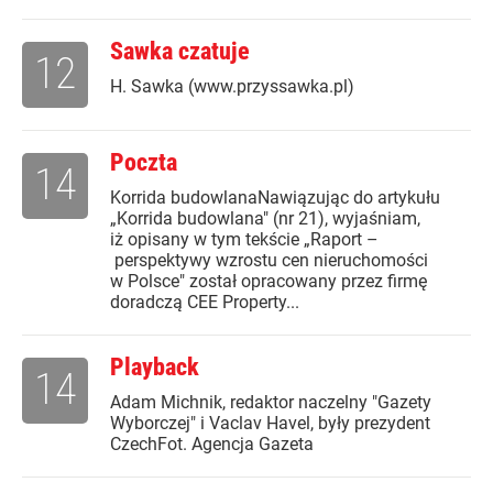
Sawka czatuje
12
H. Sawka (www.przyssawka.pl)
Poczta
14
Korrida budowlanaNawiązując do artykułu
„Korrida budowlana" (nr 21), wyjaśniam,
iż opisany w tym tekście „Raport –
perspektywy wzrostu cen nieruchomości
w Polsce" został opracowany przez firmę
doradczą CEE Property...
Playback
14
Adam Michnik, redaktor naczelny "Gazety
Wyborczej" i Vaclav Havel, były prezydent
CzechFot. Agencja Gazeta