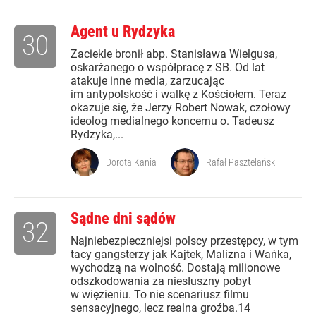
Agent u Rydzyka
30
Zaciekle bronił abp. Stanisława Wielgusa,
oskarżanego o współpracę z SB. Od lat
atakuje inne media, zarzucając
im antypolskość i walkę z Kościołem. Teraz
okazuje się, że Jerzy Robert Nowak, czołowy
ideolog medialnego koncernu o. Tadeusz
Rydzyka,...
Dorota Kania
Rafał Pasztelański
Sądne dni sądów
32
Najniebezpieczniejsi polscy przestępcy, w tym
tacy gangsterzy jak Kajtek, Malizna i Wańka,
wychodzą na wolność. Dostają milionowe
odszkodowania za niesłuszny pobyt
w więzieniu. To nie scenariusz filmu
sensacyjnego, lecz realna groźba.14