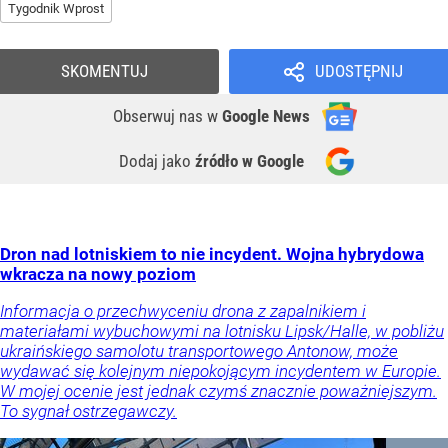
Tygodnik Wprost
SKOMENTUJ
UDOSTĘPNIJ
Obserwuj nas
w
Google News
Dodaj jako
źródło w Google
Dron nad lotniskiem to nie incydent. Wojna hybrydowa
wkracza na nowy poziom
Informacja o przechwyceniu drona z zapalnikiem i
materiałami wybuchowymi na lotnisku Lipsk/Halle, w pobliżu
ukraińskiego samolotu transportowego Antonow, może
wydawać się kolejnym niepokojącym incydentem w Europie.
W mojej ocenie jest jednak czymś znacznie poważniejszym.
To sygnał ostrzegawczy.