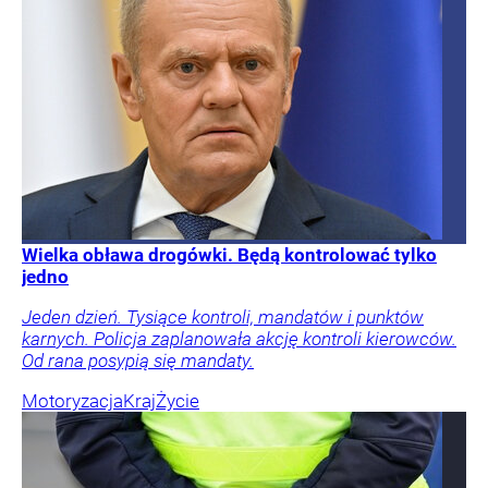
Wielka obława drogówki. Będą kontrolować tylko
jedno
Jeden dzień. Tysiące kontroli, mandatów i punktów
karnych. Policja zaplanowała akcję kontroli kierowców.
Od rana posypią się mandaty.
Motoryzacja
Kraj
Życie