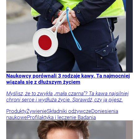
Naukowcy porównali 3 rodzaje kawy. Ta najmocniej
wiązała się z dłuższym życiem
Myślisz, że to zwykła „mała czarna”? Ta kawa najsilniej
chroni serce i wydłuża życie. Sprawdź, czy ją pijesz.
Produkty
Żywienie
Składniki odżywcze
Doniesienia
naukowe
Profilaktyka i leczenie
Badania