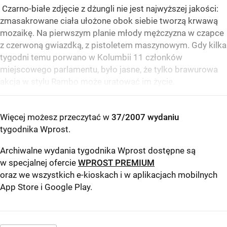
Czarno-białe zdjęcie z dżungli nie jest najwyższej jakości:
zmasakrowane ciała ułożone obok siebie tworzą krwawą
mozaikę. Na pierwszym planie młody mężczyzna w czapce
z czerwoną gwiazdką, z pistoletem maszynowym. Gdy kilka
tygodni temu porwano w Kolumbii 11 członków
miejscowego parlamentu, było jasne, że tylko brawurowa
akcja w stylu Rambo może uratować im życie.
Więcej możesz przeczytać w
37/2007 wydaniu
tygodnika Wprost
.
Archiwalne wydania tygodnika Wprost dostępne są
w specjalnej ofercie
WPROST PREMIUM
oraz we wszystkich e-kioskach i w aplikacjach mobilnych
App Store
i
Google Play
.