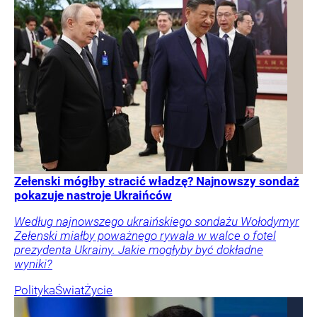
Zełenski mógłby stracić władzę? Najnowszy sondaż
pokazuje nastroje Ukraińców
Według najnowszego ukraińskiego sondażu Wołodymyr
Zełenski miałby poważnego rywala w walce o fotel
prezydenta Ukrainy. Jakie mogłyby być dokładne
wyniki?
Polityka
Świat
Życie