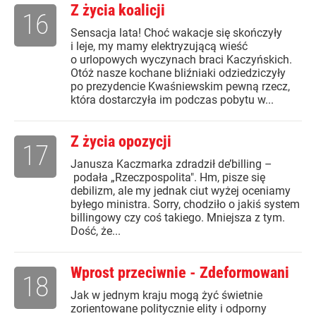
Z życia koalicji
16
Sensacja lata! Choć wakacje się skończyły
i leje, my mamy elektryzującą wieść
o urlopowych wyczynach braci Kaczyńskich.
Otóż nasze kochane bliźniaki odziedziczyły
po prezydencie Kwaśniewskim pewną rzecz,
która dostarczyła im podczas pobytu w...
Z życia opozycji
17
Janusza Kaczmarka zdradził de’billing –
podała „Rzeczpospolita". Hm, pisze się
debilizm, ale my jednak ciut wyżej oceniamy
byłego ministra. Sorry, chodziło o jakiś system
billingowy czy coś takiego. Mniejsza z tym.
Dość, że...
Wprost przeciwnie - Zdeformowani
18
Jak w jednym kraju mogą żyć świetnie
zorientowane politycznie elity i odporny