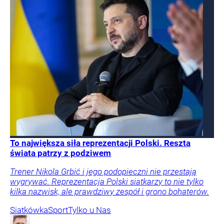
To największa siła reprezentacji Polski. Reszta
świata patrzy z podziwem
Trener Nikola Grbić i jego podopieczni nie przestają
wygrywać. Reprezentacja Polski siatkarzy to nie tylko
kilka nazwisk, ale prawdziwy zespół i grono bohaterów.
Siatkówka
Sport
Tylko u Nas