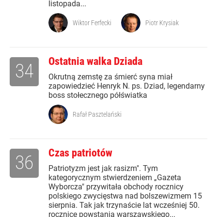
listopada...
Wiktor Ferfecki
Piotr Krysiak
Ostatnia walka Dziada
34
Okrutną zemstę za śmierć syna miał
zapowiedzieć Henryk N. ps. Dziad, legendarny
boss stołecznego półświatka
Rafał Pasztelański
Czas patriotów
36
Patriotyzm jest jak rasizm". Tym
kategorycznym stwierdzeniem „Gazeta
Wyborcza" przywitała obchody rocznicy
polskiego zwycięstwa nad bolszewizmem 15
sierpnia. Tak jak trzynaście lat wcześniej 50.
rocznicę powstania warszawskiego...