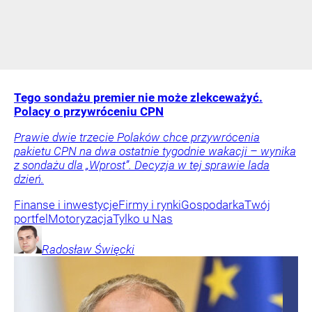
Tego sondażu premier nie może zlekceważyć.
Polacy o przywróceniu CPN
Prawie dwie trzecie Polaków chce przywrócenia
pakietu CPN na dwa ostatnie tygodnie wakacji – wynika
z sondażu dla „Wprost”. Decyzja w tej sprawie lada
dzień.
Finanse i inwestycje
Firmy i rynki
Gospodarka
Twój
portfel
Motoryzacja
Tylko u Nas
Radosław
Święcki