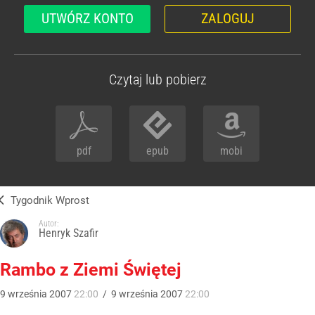
UTWÓRZ KONTO
ZALOGUJ
Czytaj lub pobierz
pdf
epub
mobi
Tygodnik Wprost
Autor:
Henryk Szafir
Rambo z Ziemi Świętej
9
września
2007
22:00
/
9
września
2007
22:00