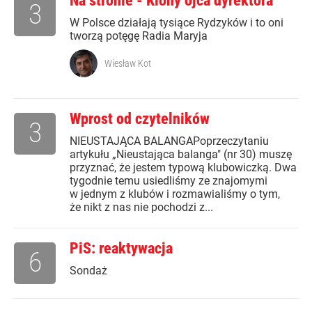
Na stronie - Klony ojca dyrektora
3
W Polsce działają tysiące Rydzyków i to oni
tworzą potęgę Radia Maryja
Wiesław Kot
Wprost od czytelników
3
NIEUSTAJĄCA BALANGAPoprzeczytaniu
artykułu „Nieustająca balanga" (nr 30) muszę
przyznać, że jestem typową klubowiczką. Dwa
tygodnie temu usiedliśmy ze znajomymi
w jednym z klubów i rozmawialiśmy o tym,
że nikt z nas nie pochodzi z...
PiS: reaktywacja
6
Sondaż