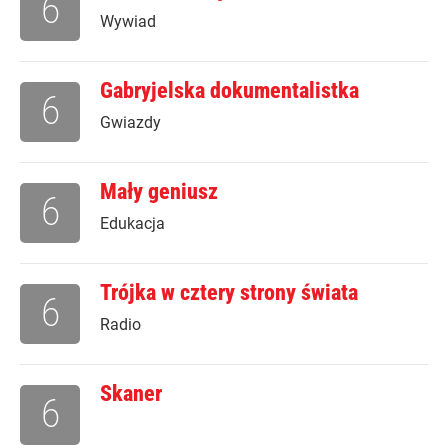
6
Wywiad
Gabryjelska dokumentalistka
6
Gwiazdy
Mały geniusz
6
Edukacja
Trójka w cztery strony świata
6
Radio
Skaner
6