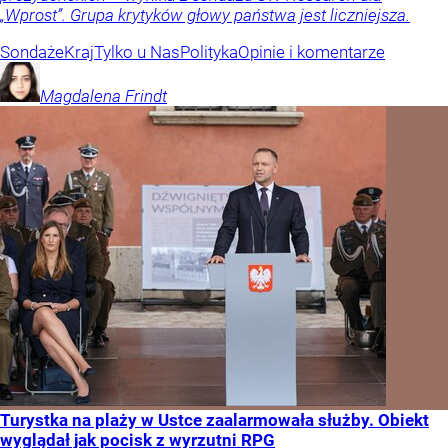
„Wprost”. Grupa krytyków głowy państwa jest liczniejsza.
Sondaże
Kraj
Tylko u Nas
Polityka
Opinie i komentarze
Magdalena
Frindt
Turystka na plaży w Ustce zaalarmowała służby. Obiekt
wyglądał jak pocisk z wyrzutni RPG