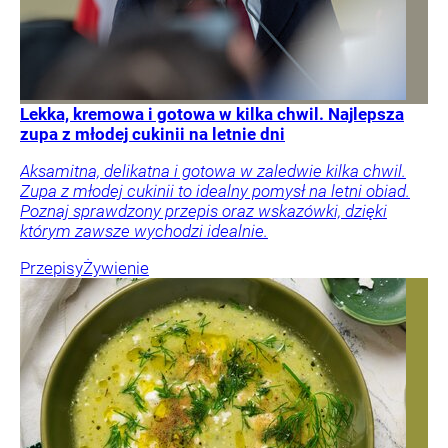
Lekka, kremowa i gotowa w kilka chwil. Najlepsza
zupa z młodej cukinii na letnie dni
Aksamitna, delikatna i gotowa w zaledwie kilka chwil.
Zupa z młodej cukinii to idealny pomysł na letni obiad.
Poznaj sprawdzony przepis oraz wskazówki, dzięki
którym zawsze wychodzi idealnie.
Przepisy
Żywienie