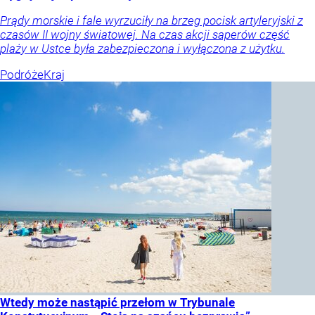
Prądy morskie i fale wyrzuciły na brzeg pocisk artyleryjski z
czasów II wojny światowej. Na czas akcji saperów część
plaży w Ustce była zabezpieczona i wyłączona z użytku.
Podróże
Kraj
Wtedy może nastąpić przełom w Trybunale