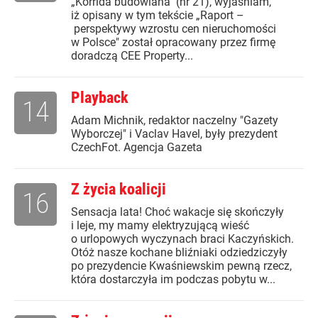
„Korrida budowlana" (nr 21), wyjaśniam,
iż opisany w tym tekście „Raport –
perspektywy wzrostu cen nieruchomości
w Polsce" został opracowany przez firmę
doradczą CEE Property...
Playback
14
Adam Michnik, redaktor naczelny "Gazety
Wyborczej" i Vaclav Havel, były prezydent
CzechFot. Agencja Gazeta
Z życia koalicji
16
Sensacja lata! Choć wakacje się skończyły
i leje, my mamy elektryzującą wieść
o urlopowych wyczynach braci Kaczyńskich.
Otóż nasze kochane bliźniaki odziedziczyły
po prezydencie Kwaśniewskim pewną rzecz,
która dostarczyła im podczas pobytu w...