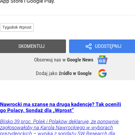
App Store
i
Google Play
.
Tygodnik Wprost
SKOMENTUJ
UDOSTĘPNIJ
Obserwuj nas
w
Google News
Dodaj jako
źródło w Google
Nawrocki ma szansę na drugą kadencję? Tak ocenili
go Polacy. Sondaż dla „Wprost”
Blisko 39 proc. Polek i Polaków deklaruje, że ponownie
zagłosowałoby na Karola Nawrockiego w wyborach
prezydenckich – wynika z sondażu SW Research dla