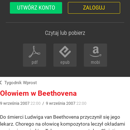
UTWÓRZ KONTO
ZALOGUJ
Czytaj lub pobierz
pdf
epub
mobi
Tygodnik Wprost
Ołowiem w Beethovena
9
września
2007
22:00
/
9
września
2007
22:00
Do śmierci Ludwiga van Beethovena przyczynił się jego
lekarz. Chorego na ołowicę kompozytora leczył okładami