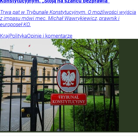
Konstytucyjnym. „Stoją na szańcu bezprawia”
Trwa pat w Trybunale Konstytucyjnym. O możliwości wyjścia
z impasu mówi mec. Michał Wawrykiewicz, prawnik i
europoseł KO.
Kraj
Polityka
Opinie i komentarze