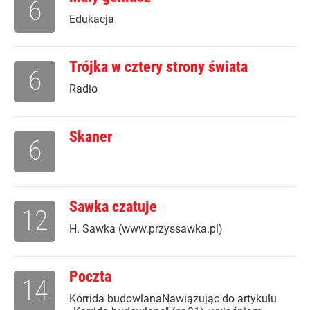
6
Edukacja
Trójka w cztery strony świata
6
Radio
Skaner
6
Sawka czatuje
12
H. Sawka (www.przyssawka.pl)
Poczta
14
Korrida budowlanaNawiązując do artykułu