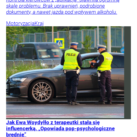
skalę problemu. Brak uprawnień, podrobione
dokumenty, a nawet jazda pod wpływem alkoholu.
Motoryzacja
Kraj
Jak Ewa Woydyłło z terapeutki stała się
influencerką. „Opowiada pop-psychologiczne
brednie”