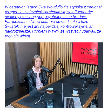
W ostatnich latach Ewa Woydyłło-Osiatyńska z cenionej
terapeutki uzależnień zamieniła się w influencerkę,
niekiedy głoszącą pop-psychologiczne brednie.
Paradoksalnie to, co ostatnio powiedziała o Idze
Świątek, nie jest ani najbardziej kontrowersyjne, ani
najgroźniejsze. Problem w tym, że wszyscy udawali, że
tego nie widzą.