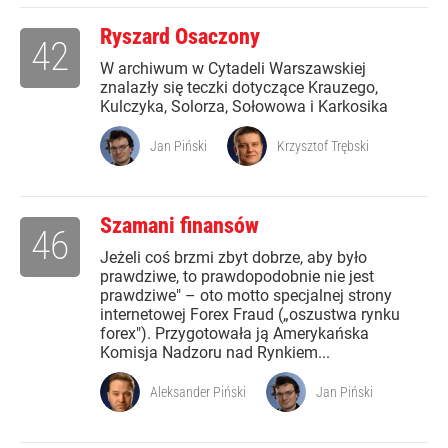
Ryszard Osaczony
42
W archiwum w Cytadeli Warszawskiej
znalazły się teczki dotyczące Krauzego,
Kulczyka, Solorza, Sołowowa i Karkosika
Jan Piński
Krzysztof Trębski
Szamani finansów
46
Jeżeli coś brzmi zbyt dobrze, aby było
prawdziwe, to prawdopodobnie nie jest
prawdziwe" – oto motto specjalnej strony
internetowej Forex Fraud („oszustwa rynku
forex"). Przygotowała ją Amerykańska
Komisja Nadzoru nad Rynkiem...
Aleksander Piński
Jan Piński