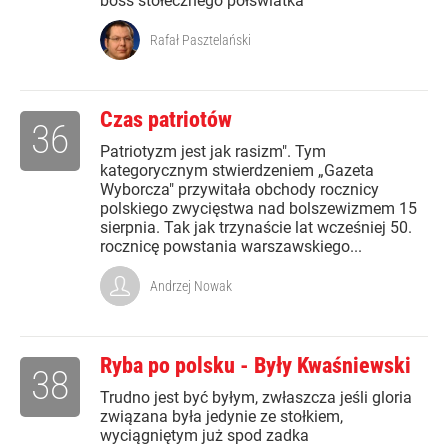
boss stołecznego półświatka
Rafał Pasztelański
Czas patriotów
36
Patriotyzm jest jak rasizm". Tym
kategorycznym stwierdzeniem „Gazeta
Wyborcza" przywitała obchody rocznicy
polskiego zwycięstwa nad bolszewizmem 15
sierpnia. Tak jak trzynaście lat wcześniej 50.
rocznicę powstania warszawskiego...
Andrzej Nowak
Ryba po polsku - Były Kwaśniewski
38
Trudno jest być byłym, zwłaszcza jeśli gloria
związana była jedynie ze stołkiem,
wyciągniętym już spod zadka