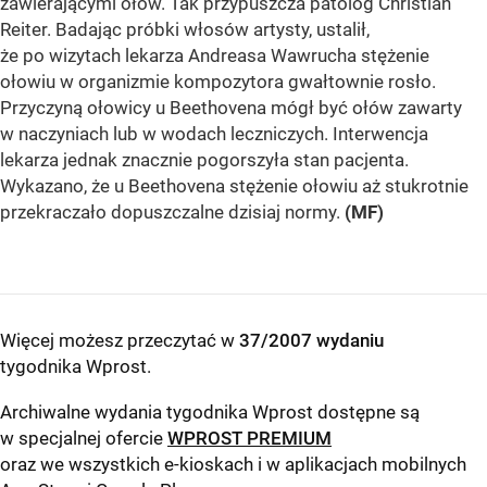
zawierającymi ołów. Tak przypuszcza patolog Christian
Reiter. Badając próbki włosów artysty, ustalił,
że po wizytach lekarza Andreasa Wawrucha stężenie
ołowiu w organizmie kompozytora gwałtownie rosło.
Przyczyną ołowicy u Beethovena mógł być ołów zawarty
w naczyniach lub w wodach leczniczych. Interwencja
lekarza jednak znacznie pogorszyła stan pacjenta.
Wykazano, że u Beethovena stężenie ołowiu aż stukrotnie
przekraczało dopuszczalne dzisiaj normy.
(MF)
Więcej możesz przeczytać w
37/2007 wydaniu
tygodnika Wprost
.
Archiwalne wydania tygodnika Wprost dostępne są
w specjalnej ofercie
WPROST PREMIUM
oraz we wszystkich e-kioskach i w aplikacjach mobilnych