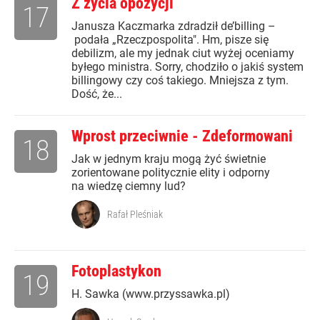
Z życia opozycji
17
Janusza Kaczmarka zdradził de’billing –
podała „Rzeczpospolita". Hm, pisze się
debilizm, ale my jednak ciut wyżej oceniamy
byłego ministra. Sorry, chodziło o jakiś system
billingowy czy coś takiego. Mniejsza z tym.
Dość, że...
Wprost przeciwnie - Zdeformowani
18
Jak w jednym kraju mogą żyć świetnie
zorientowane politycznie elity i odporny
na wiedzę ciemny lud?
Rafał Pleśniak
Fotoplastykon
19
H. Sawka (www.przyssawka.pl)