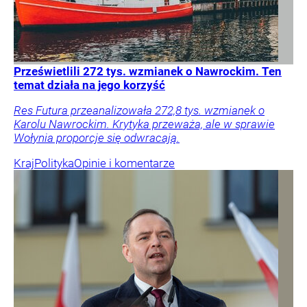
Prześwietlili 272 tys. wzmianek o Nawrockim. Ten
temat działa na jego korzyść
Res Futura przeanalizowała 272,8 tys. wzmianek o
Karolu Nawrockim. Krytyka przeważa, ale w sprawie
Wołynia proporcje się odwracają.
Kraj
Polityka
Opinie i komentarze