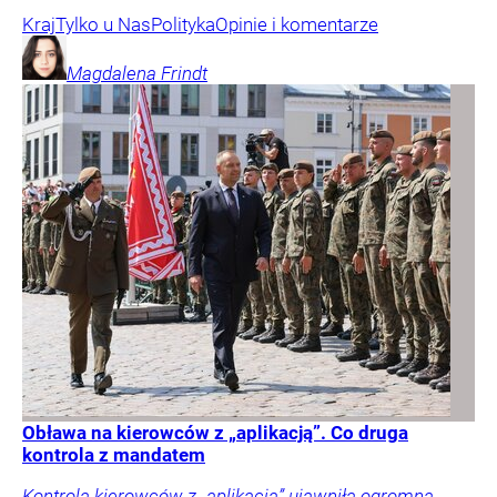
Kraj
Tylko u Nas
Polityka
Opinie i komentarze
Magdalena
Frindt
Obława na kierowców z „aplikacją”. Co druga
kontrola z mandatem
Kontrola kierowców z „aplikacją” ujawniła ogromną