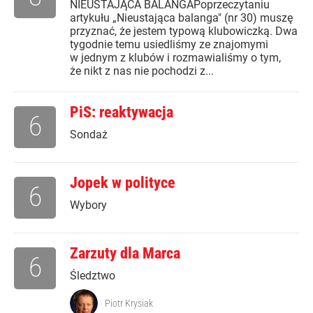
NIEUSTAJĄCA BALANGAPoprzeczytaniu
artykułu „Nieustająca balanga" (nr 30) muszę
przyznać, że jestem typową klubowiczką. Dwa
tygodnie temu usiedliśmy ze znajomymi
w jednym z klubów i rozmawialiśmy o tym,
że nikt z nas nie pochodzi z...
PiS: reaktywacja
6
Sondaż
Jopek w polityce
6
Wybory
Zarzuty dla Marca
6
Śledztwo
Piotr Krysiak