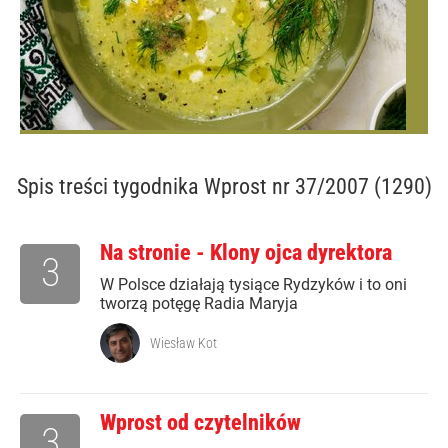
Spis treści
tygodnika Wprost nr 37/2007 (1290)
Na stronie - Klony ojca dyrektora
3
W Polsce działają tysiące Rydzyków i to oni
tworzą potęgę Radia Maryja
Wiesław Kot
Wprost od czytelników
3