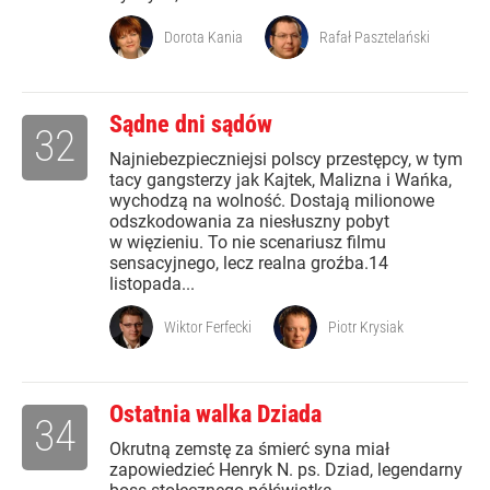
Dorota Kania
Rafał Pasztelański
Sądne dni sądów
32
Najniebezpieczniejsi polscy przestępcy, w tym
tacy gangsterzy jak Kajtek, Malizna i Wańka,
wychodzą na wolność. Dostają milionowe
odszkodowania za niesłuszny pobyt
w więzieniu. To nie scenariusz filmu
sensacyjnego, lecz realna groźba.14
listopada...
Wiktor Ferfecki
Piotr Krysiak
Ostatnia walka Dziada
34
Okrutną zemstę za śmierć syna miał
zapowiedzieć Henryk N. ps. Dziad, legendarny