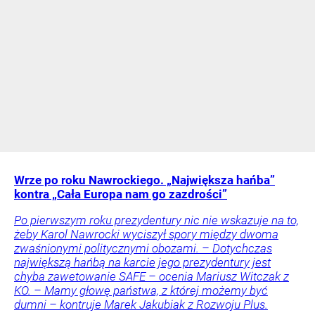
Wrze po roku Nawrockiego. „Największa hańba”
kontra „Cała Europa nam go zazdrości”
Po pierwszym roku prezydentury nic nie wskazuje na to,
żeby Karol Nawrocki wyciszył spory między dwoma
zwaśnionymi politycznymi obozami. – Dotychczas
największą hańbą na karcie jego prezydentury jest
chyba zawetowanie SAFE – ocenia Mariusz Witczak z
KO. – Mamy głowę państwa, z której możemy być
dumni – kontruje Marek Jakubiak z Rozwoju Plus.