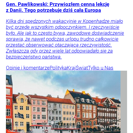
Gen. Pawlikowski: Przywiozłem cenną lekcję
z Danii. Tego potrzebuje dziś cała Europa
Kilka dni spędzonych wakacyjnie w Kopenhadze miało
być przede wszystkim odpoczynkiem. I rzeczywiście
było. Ale jak to często bywa, zawodowe doświadczenie
sprawia, że nawet podczas urlopu trudno całkowicie
przestać obserwować otaczającą rzeczywistość.
Zwłaszcza gdy przez wiele lat odpowiadało się za
bezpieczeństwo państwa.
Opinie i komentarze
Polityka
Kraj
Świat
Tylko u Nas