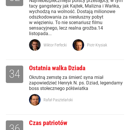
Najniebezpieczniejsi polscy przestępcy, w tym
tacy gangsterzy jak Kajtek, Malizna i Wańka,
wychodzą na wolność. Dostają milionowe
odszkodowania za niesłuszny pobyt
w więzieniu. To nie scenariusz filmu
sensacyjnego, lecz realna groźba.14
listopada...
Wiktor Ferfecki
Piotr Krysiak
Ostatnia walka Dziada
34
Okrutną zemstę za śmierć syna miał
zapowiedzieć Henryk N. ps. Dziad, legendarny
boss stołecznego półświatka
Rafał Pasztelański
Czas patriotów
36