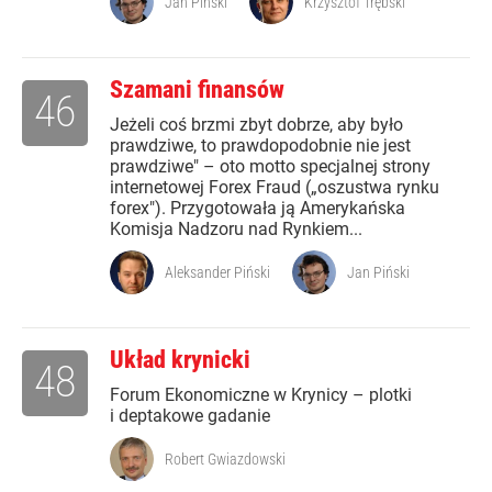
Jan Piński
Krzysztof Trębski
Szamani finansów
46
Jeżeli coś brzmi zbyt dobrze, aby było
prawdziwe, to prawdopodobnie nie jest
prawdziwe" – oto motto specjalnej strony
internetowej Forex Fraud („oszustwa rynku
forex"). Przygotowała ją Amerykańska
Komisja Nadzoru nad Rynkiem...
Aleksander Piński
Jan Piński
Układ krynicki
48
Forum Ekonomiczne w Krynicy – plotki
i deptakowe gadanie
Robert Gwiazdowski