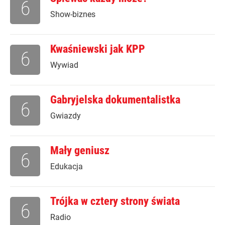
6
Show-biznes
Kwaśniewski jak KPP
6
Wywiad
Gabryjelska dokumentalistka
6
Gwiazdy
Mały geniusz
6
Edukacja
Trójka w cztery strony świata
6
Radio