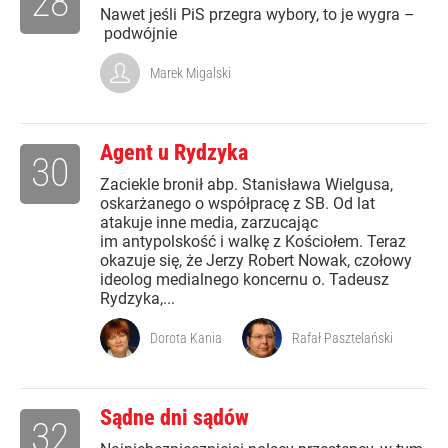
28
Nawet jeśli PiS przegra wybory, to je wygra –
podwójnie
Marek Migalski
Agent u Rydzyka
30
Zaciekle bronił abp. Stanisława Wielgusa,
oskarżanego o współpracę z SB. Od lat
atakuje inne media, zarzucając
im antypolskość i walkę z Kościołem. Teraz
okazuje się, że Jerzy Robert Nowak, czołowy
ideolog medialnego koncernu o. Tadeusz
Rydzyka,...
Dorota Kania
Rafał Pasztelański
Sądne dni sądów
32