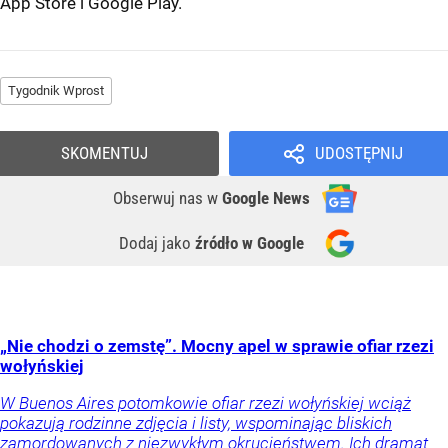
App Store
i
Google Play
.
Tygodnik Wprost
SKOMENTUJ
UDOSTĘPNIJ
Obserwuj nas
w
Google News
Dodaj jako
źródło w Google
„Nie chodzi o zemstę”. Mocny apel w sprawie ofiar rzezi
wołyńskiej
W Buenos Aires potomkowie ofiar rzezi wołyńskiej wciąż
pokazują rodzinne zdjęcia i listy, wspominając bliskich
zamordowanych z niezwykłym okrucieństwem. Ich dramat