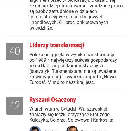
argument przeciw biurokracji. Okazało się,
że najbardziej sfrustrowane i znudzone pracą
są osoby zatrudnione w działach
administracyjnych, marketingowych
i handlowych. 61 proc. ankietowanych
twierdzi, że...
Liderzy transformacji
40
Polska osiągnęła w wyniku transformacji
po 1989 r. największy sukces gospodarczy
wśród krajów postkomunistycznych
(statystyki Turkmenistanu nie są uważane
za wiarygodne) – wynika z raportu „Nowa
Europa". Mimo to nasz kraj jest...
Ryszard Osaczony
42
W archiwum w Cytadeli Warszawskiej
znalazły się teczki dotyczące Krauzego,
Kulczyka, Solorza, Sołowowa i Karkosika