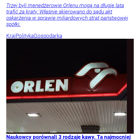
Trzej byli menedżerowie Orlenu mogą na długie lata
trafić za kraty. Właśnie skierowano do sądu akt
oskarżenia w sprawie miliardowych strat państwowej
spółki.
Kraj
Polityka
Gospodarka
Naukowcy porównali 3 rodzaje kawy. Ta najmocniej