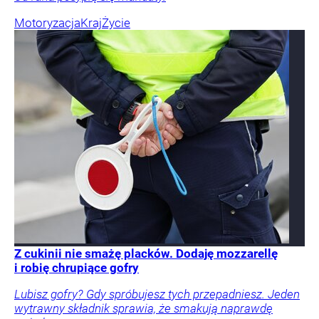
Motoryzacja
Kraj
Życie
Z cukinii nie smażę placków. Dodaję mozzarellę
i robię chrupiące gofry
Lubisz gofry? Gdy spróbujesz tych przepadniesz. Jeden
wytrawny składnik sprawia, że smakują naprawdę