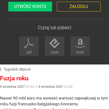
UTWÓRZ KONTO
ZALOGUJ
Czytaj lub pobierz
pdf
epub
mobi
Tygodnik Wprost
Fuzja roku
9
września
2007
22:00
/
9
września
2007
22:00
Nawet 90 mld euro ma wynieść wartość największej w tym
roku fuzji francusko-belgijskiego koncernu