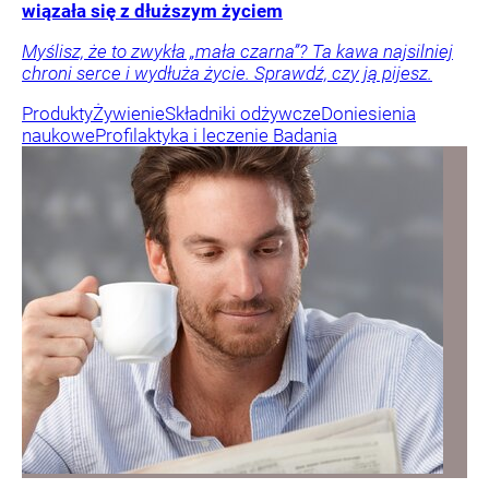
wiązała się z dłuższym życiem
Myślisz, że to zwykła „mała czarna”? Ta kawa najsilniej
chroni serce i wydłuża życie. Sprawdź, czy ją pijesz.
Produkty
Żywienie
Składniki odżywcze
Doniesienia
naukowe
Profilaktyka i leczenie
Badania