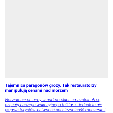
Tajemnica paragonów grozy. Tak restauratorzy
manipulują cenami nad morzem
Narzekanie na ceny w nadmorskich smażalniach są
częścią naszego wakacyjnego folkloru. Jednak to nie
głupota turystów, naiwność ani niezdolność mnożenia i