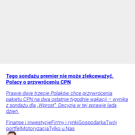
Tego sondażu premier nie może zlekceważyć.
Polacy o przywróceniu CPN
Prawie dwie trzecie Polaków chce przywrócenia
pakietu CPN na dwa ostatnie tygodnie wakacji – wynika
z sondażu dla „Wprost”. Decyzja w tej sprawie lada
dzień.
Finanse i inwestycje
Firmy i rynki
Gospodarka
Twój
portfel
Motoryzacja
Tylko u Nas