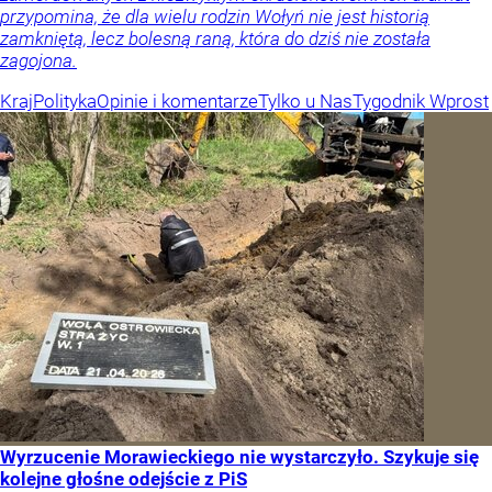
przypomina, że dla wielu rodzin Wołyń nie jest historią
zamkniętą, lecz bolesną raną, która do dziś nie została
zagojona.
Kraj
Polityka
Opinie i komentarze
Tylko u Nas
Tygodnik Wprost
Wyrzucenie Morawieckiego nie wystarczyło. Szykuje się
kolejne głośne odejście z PiS