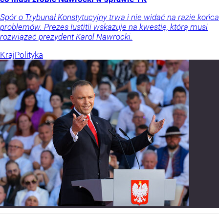
Spór o Trybunał Konstytucyjny trwa i nie widać na razie końca
problemów. Prezes Iustitii wskazuje na kwestię, którą musi
rozwiązać prezydent Karol Nawrocki.
Kraj
Polityka