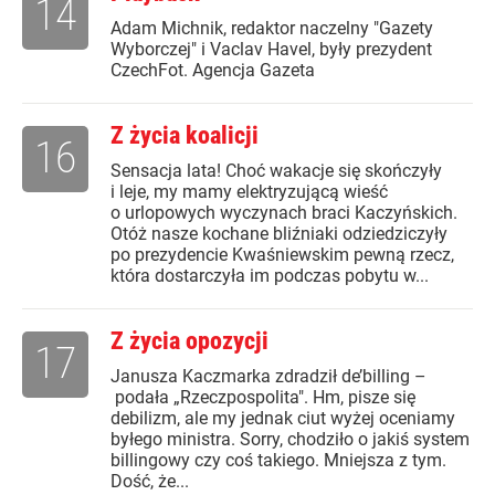
14
Adam Michnik, redaktor naczelny "Gazety
Wyborczej" i Vaclav Havel, były prezydent
CzechFot. Agencja Gazeta
Z życia koalicji
16
Sensacja lata! Choć wakacje się skończyły
i leje, my mamy elektryzującą wieść
o urlopowych wyczynach braci Kaczyńskich.
Otóż nasze kochane bliźniaki odziedziczyły
po prezydencie Kwaśniewskim pewną rzecz,
która dostarczyła im podczas pobytu w...
Z życia opozycji
17
Janusza Kaczmarka zdradził de’billing –
podała „Rzeczpospolita". Hm, pisze się
debilizm, ale my jednak ciut wyżej oceniamy
byłego ministra. Sorry, chodziło o jakiś system
billingowy czy coś takiego. Mniejsza z tym.
Dość, że...