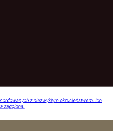
 zamordowanych z niezwykłym okrucieństwem. Ich
ła zagojona.