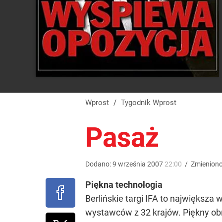
Wprost
/
Tygodnik Wprost
Pasaż
Dodano:
9
września
2007
22:00
/
Zmienion
Piękna technologia
Berlińskie targi IFA to największ
wystawców z 32 krajów. Piękny obra