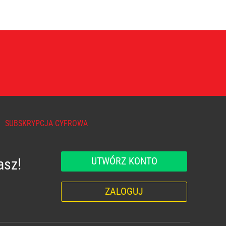
SUBSKRYPCJA CYFROWA
UTWÓRZ KONTO
asz!
ZALOGUJ