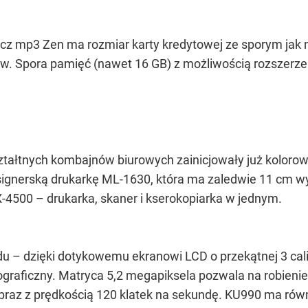
cz mp3 Zen ma rozmiar karty kredytowej ze sporym jak 
w. Spora pamięć (nawet 16 GB) z możliwością rozszerze
ztałtnych kombajnów biurowych zainicjowały już kolorow
signerską drukarkę ML-1630, która ma zaledwie 11 cm wy
X-4500 – drukarka, skaner i kserokopiarka w jednym.
u – dzięki dotykowemu ekranowi LCD o przekątnej 3 cali –
ograficzny. Matryca 5,2 megapiksela pozwala na robienie
obraz z prędkością 120 klatek na sekundę. KU990 ma ró