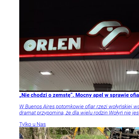
„Nie chodzi o zemstę”. Mocny apel w sprawie ofia
W Buenos Aires potomkowie ofiar rzezi wołyńskiej w
dramat przypomina, że dla wielu rodzin Wołyń nie jest
Tylko u Nas