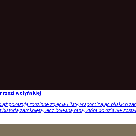
r rzezi wołyńskiej
ciąż pokazują rodzinne zdjęcia i listy, wspominając bliskich
 historią zamkniętą, lecz bolesną raną, która do dziś nie zosta