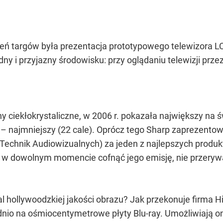
ń targów była prezentacja prototypowego telewizora LC
dny i przyjazny środowisku: przy oglądaniu telewizji prze
ny ciekłokrystaliczne, w 2006 r. pokazała największy na ś
u – najmniejszy (22 cale). Oprócz tego Sharp zaprezent
Technik Audiowizualnych) za jeden z najlepszych produkt
w dowolnym momencie cofnąć jego emisję, nie przerywa
hollywoodzkiej jakości obrazu? Jak przekonuje firma Hit
io na ośmiocentymetrowe płyty Blu-ray. Umożliwiają one