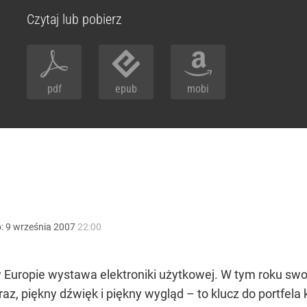
Czytaj lub pobierz
pdf
epub
mobi
o:
9
września
2007
22:00
a w Europie wystawa elektroniki użytkowej. W tym roku 
z, piękny dźwięk i piękny wygląd – to klucz do portfela k