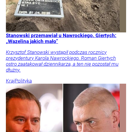
Stanowski przemawiał u Nawrockiego. Giertych:
„Wazelina jakich mało”
Krzysztof Stanowski wystąpił podczas rocznicy
prezydentury Karola Nawrockiego. Roman Giertych
ostro zaatakował dziennikarza, a ten nie pozostał mu
dłużny.
Kraj
Polityka