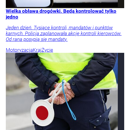
Wielka obława drogówki. Będą kontrolować tylko
jedno
Jeden dzień. Tysiące kontroli, mandatów i punktów
karnych. Policja zaplanowała akcję kontroli kierowców.
Od rana posypią się mandaty.
Motoryzacja
Kraj
Życie