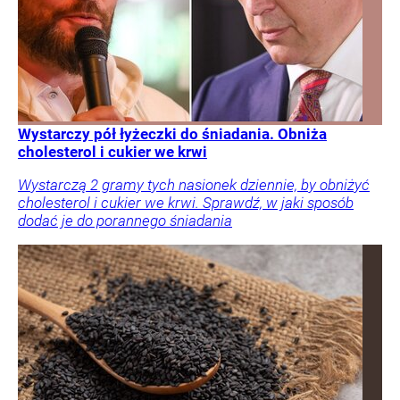
Wystarczy pół łyżeczki do śniadania. Obniża
cholesterol i cukier we krwi
Wystarczą 2 gramy tych nasionek dziennie, by obniżyć
cholesterol i cukier we krwi. Sprawdź, w jaki sposób
dodać je do porannego śniadania