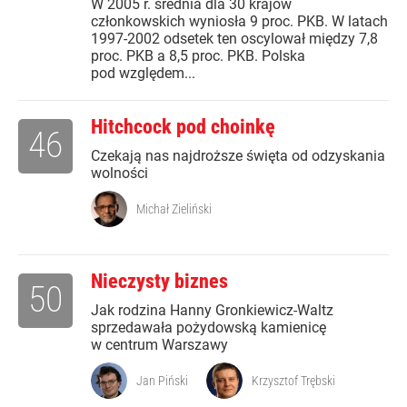
W 2005 r. średnia dla 30 krajów
członkowskich wyniosła 9 proc. PKB. W latach
1997-2002 odsetek ten oscylował między 7,8
proc. PKB a 8,5 proc. PKB. Polska
pod względem...
Hitchcock pod choinkę
46
Czekają nas najdroższe święta od odzyskania
wolności
Michał Zieliński
Nieczysty biznes
50
Jak rodzina Hanny Gronkiewicz-Waltz
sprzedawała pożydowską kamienicę
w centrum Warszawy
Jan Piński
Krzysztof Trębski