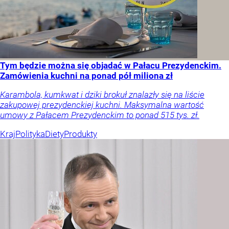
Tym będzie można się objadać w Pałacu Prezydenckim.
Zamówienia kuchni na ponad pół miliona zł
Karambola, kumkwat i dziki brokuł znalazły się na liście
zakupowej prezydenckiej kuchni. Maksymalna wartość
umowy z Pałacem Prezydenckim to ponad 515 tys. zł.
Kraj
Polityka
Diety
Produkty