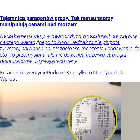
Tajemnica paragonów grozy. Tak restauratorzy
manipulują cenami nad morzem
Narzekanie na ceny w nadmorskich smażalniach są częścią
naszego wakacyjnego folkloru. Jednak to nie głupota
turystów, naiwność ani niezdolność mnożenia i dodawania do
stu. To przemyślana, ale nie do końca uczciwa strategia
restauratorów ukrywających ceny.
Finanse i inwestycje
Podróże
Kraj
Tylko u Nas
Tygodnik
Wprost