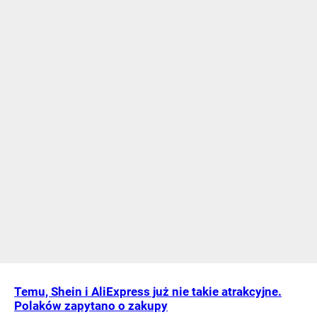
Temu, Shein i AliExpress już nie takie atrakcyjne.
Polaków zapytano o zakupy