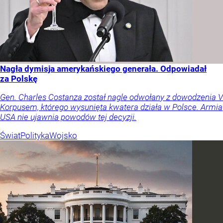
Nagła dymisja amerykańskiego generała. Odpowiadał
za Polskę
Gen. Charles Costanza został nagle odwołany z dowodzenia V
Korpusem, którego wysunięta kwatera działa w Polsce. Armia
USA nie ujawnia powodów tej decyzji.
Świat
Polityka
Wojsko