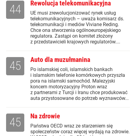
Rewolucja telekomunikacyjna
44
UE musi zrewolucjonizować rynek usług
telekomunikacyjnych – uważa komisarz ds.
telekomunikacji i mediów Viviane Reding.
Chce ona stworzenia ogólnoeuropejskiego
regulatora. Zastąpi on komitet złożony
z przedstawicieli krajowych regulatorów....
Auto dla muzułmanina
45
Po islamskiej coli, islamskich bankach
i islamskim telefonie komórkowych przyszła
pora na islamski samochód. Malezyjski
koncern motoryzacyjny Proton wraz
z partnerami z Turcji i Iranu chce produkować
auta przystosowane do potrzeb wyznawców...
Na zdrowie
45
Państwa OECD wraz ze starzeniem się
społeczeństw coraz więcej wydają na zdrowie.