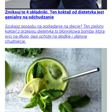
Zmiksuj te 4 składniki. Ten koktajl od dietetyka jest
genialny na odchudzanie
Szukasz sposobu na podjadanie na diecie? Ten zielony
koktajl z przepisu dietetyka to błonnikowa bomba, która
syci na długo, gasi ochotę na słodkie i ułatwia
chudnięcie.