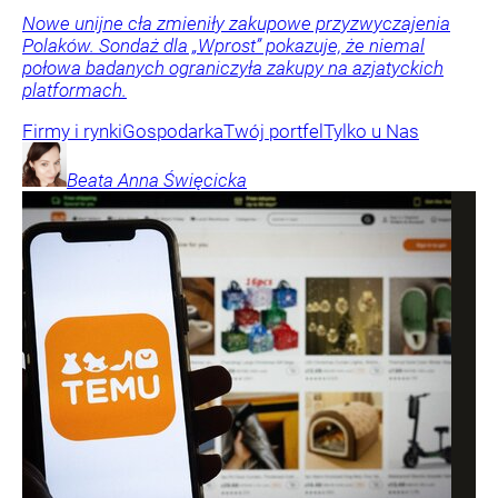
Nowe unijne cła zmieniły zakupowe przyzwyczajenia
Polaków. Sondaż dla „Wprost” pokazuje, że niemal
połowa badanych ograniczyła zakupy na azjatyckich
platformach.
Firmy i rynki
Gospodarka
Twój portfel
Tylko u Nas
Beata Anna
Święcicka