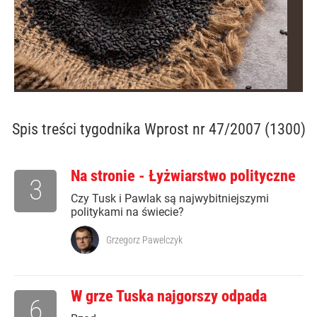
Spis treści
tygodnika Wprost nr 47/2007 (1300)
Na stronie - Łyżwiarstwo polityczne
3
Czy Tusk i Pawlak są najwybitniejszymi
politykami na świecie?
Grzegorz Pawelczyk
W grze Tuska najgorszy odpada
6