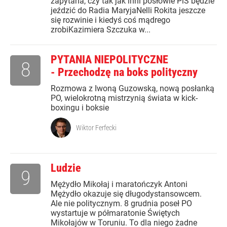
zapytana, czy tak jak inni posłowie PiS będzie
jeździć do Radia MaryjaNelli Rokita jeszcze
się rozwinie i kiedyś coś mądrego
zrobiKazimiera Szczuka w...
PYTANIA NIEPOLITYCZNE
8
- Przechodzę na boks polityczny
Rozmowa z Iwoną Guzowską, nową posłanką
PO, wielokrotną mistrzynią świata w kick-
boxingu i boksie
Wiktor Ferfecki
Ludzie
9
Mężydło Mikołaj i maratończyk Antoni
Mężydło okazuje się długodystansowcem.
Ale nie politycznym. 8 grudnia poseł PO
wystartuje w półmaratonie Świętych
Mikołajów w Toruniu. To dla niego żadne