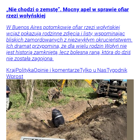
„Nie chodzi o zemstę”. Mocny apel w sprawie ofiar
rzezi wołyńskiej
W Buenos Aires potomkowie ofiar rzezi wołyńskiej
wciąż pokazują rodzinne zdjęcia i listy, wspominając
bliskich zamordowanych z niezwykłym okrucieństwem.
Ich dramat przypomina, że dla wielu rodzin Wołyń nie
jest historią zamkniętą, lecz bolesną raną, która do dziś
nie została zagojona.
Kraj
Polityka
Opinie i komentarze
Tylko u Nas
Tygodnik
Wprost