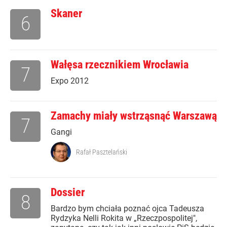
Skaner
6
Wałęsa rzecznikiem Wrocławia
7
Expo 2012
Zamachy miały wstrząsnąć Warszawą
7
Gangi
Rafał Pasztelański
Dossier
8
Bardzo bym chciała poznać ojca Tadeusza
Rydzyka Nelli Rokita w „Rzeczpospolitej",