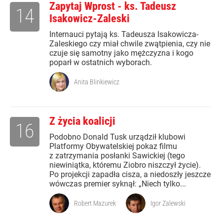
Zapytaj Wprost - ks. Tadeusz
14
Isakowicz-Zaleski
Internauci pytają ks. Tadeusza Isakowicza-
Zaleskiego czy miał chwile zwątpienia, czy nie
czuje się samotny jako mężczyzna i kogo
poparł w ostatnich wyborach.
Anita Blinkiewicz
Z życia koalicji
16
Podobno Donald Tusk urządził klubowi
Platformy Obywatelskiej pokaz filmu
z zatrzymania posłanki Sawickiej (tego
niewiniątka, któremu Ziobro niszczył życie).
Po projekcji zapadła cisza, a niedoszły jeszcze
wówczas premier syknął: „Niech tylko...
Robert Mazurek
Igor Zalewski