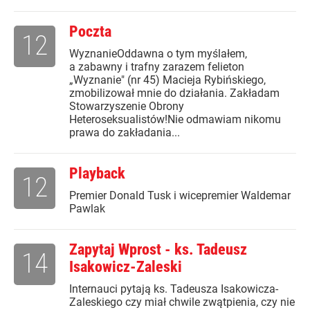
Poczta
12
WyznanieOddawna o tym myślałem,
a zabawny i trafny zarazem felieton
„Wyznanie" (nr 45) Macieja Rybińskiego,
zmobilizował mnie do działania. Zakładam
Stowarzyszenie Obrony
Heteroseksualistów!Nie odmawiam nikomu
prawa do zakładania...
Playback
12
Premier Donald Tusk i wicepremier Waldemar
Pawlak
Zapytaj Wprost - ks. Tadeusz
14
Isakowicz-Zaleski
Internauci pytają ks. Tadeusza Isakowicza-
Zaleskiego czy miał chwile zwątpienia, czy nie