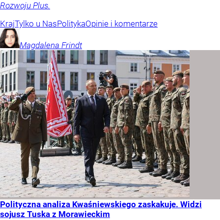
Rozwoju Plus.
Kraj
Tylko u Nas
Polityka
Opinie i komentarze
Magdalena
Frindt
Polityczna analiza Kwaśniewskiego zaskakuje. Widzi
sojusz Tuska z Morawieckim