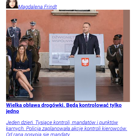
Magdalena
Frindt
Wielka obława drogówki. Będą kontrolować tylko
jedno
Jeden dzień. Tysiące kontroli, mandatów i punktów
karnych. Policja zaplanowała akcję kontroli kierowców.
Od rana posypią się mandaty.