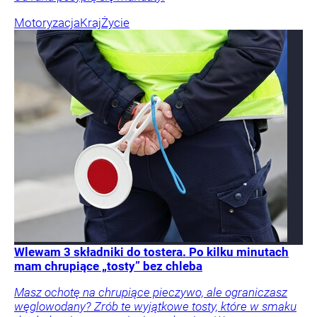
Motoryzacja
Kraj
Życie
Wlewam 3 składniki do tostera. Po kilku minutach
mam chrupiące „tosty” bez chleba
Masz ochotę na chrupiące pieczywo, ale ograniczasz
węglowodany? Zrób te wyjątkowe tosty, które w smaku