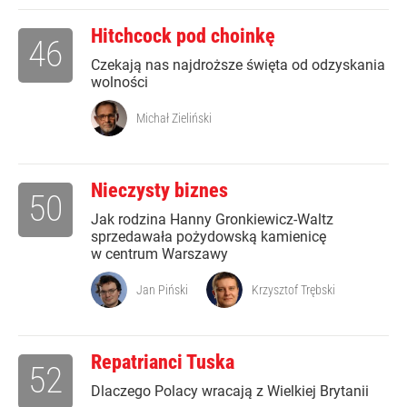
Hitchcock pod choinkę
46
Czekają nas najdroższe święta od odzyskania
wolności
Michał Zieliński
Nieczysty biznes
50
Jak rodzina Hanny Gronkiewicz-Waltz
sprzedawała pożydowską kamienicę
w centrum Warszawy
Jan Piński
Krzysztof Trębski
Repatrianci Tuska
52
Dlaczego Polacy wracają z Wielkiej Brytanii