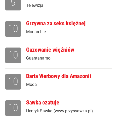
9
Telewizja
Grzywna za seks księżnej
10
Monarchie
Gazowanie więźniów
10
Guantanamo
Daria Werbowy dla Amazonii
10
Moda
Sawka czatuje
10
Henryk Sawka (www.przyssawka.pl)