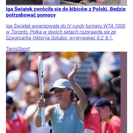
Iga Świątek zwróciła się do kibiców z Polski. Będzie
potrzebować pomocy
Iga Świątek awansowała do IV rundy turnieju WTA 1000
w Toronto. Polka w dwóch setach rozprawiła się ze
Szwajcarką Viktorija Golubic, wygrywając 6:2, 6:1.
Tenis
Sport