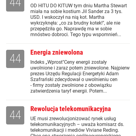
44
OD HITU DO KITUW tym dniu Martha Stewart
miała na sobie kostium Jil Sander za 3 tys.
USD. I wskoczył na nią kot. Martha
wykrzyknęła: „co za brudny kotek!", ale nie
przepędziła go. Naprawdę ma w sobie
mnóstwo dobroci. Tego typu wspomnień...
Energia zniewolona
44
Indeks „Wprost"Ceny energii zostały
uwolnione i zaraz potem zniewolone. Najpierw
prezes Urzędu Regulacji Energetyki Adam
Szafrański zdecydował o uwolnieniu cen
- firmy zostały zwolnione z obowiązku
zatwierdzenia taryf energii. Potem...
Rewolucja telekomunikacyjna
44
UE musi zrewolucjonizować rynek usług
telekomunikacyjnych – uważa komisarz ds.
telekomunikacji i mediów Viviane Reding.
Chce ona stworzenia ogólnoeuropejskiego