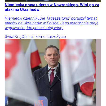
Niemiecka prasa uderza w Nawrockiego. Wini go za
ataki na Ukraińców
Niemiecki dziennik „Die Tageszeitung” poruszył temat
ataków na Ukraińców w Polsce. Jego autorzy nie mają
wątpliwości, kto ponosi tutaj winę.
Świat
Kraj
Opinie i komentarze
Życie