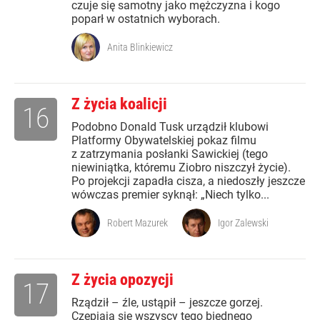
czuje się samotny jako mężczyzna i kogo
poparł w ostatnich wyborach.
Anita Blinkiewicz
Z życia koalicji
16
Podobno Donald Tusk urządził klubowi
Platformy Obywatelskiej pokaz filmu
z zatrzymania posłanki Sawickiej (tego
niewiniątka, któremu Ziobro niszczył życie).
Po projekcji zapadła cisza, a niedoszły jeszcze
wówczas premier syknął: „Niech tylko...
Robert Mazurek
Igor Zalewski
Z życia opozycji
17
Rządził – źle, ustąpił – jeszcze gorzej.
Czepiają się wszyscy tego biednego