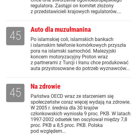
regulatora. Zastąpi on komitet złożony
z przedstawicieli krajowych regulatorów....
Auto dla muzułmanina
45
Po islamskiej coli, islamskich bankach
i islamskim telefonie komórkowych przyszła
pora na islamski samochód. Malezyjski
koncern motoryzacyjny Proton wraz
z partnerami z Turcji i Iranu chce produkować
auta przystosowane do potrzeb wyznawców...
Na zdrowie
45
Państwa OECD wraz ze starzeniem się
społeczeństw coraz więcej wydają na zdrowie.
W 2005 r. średnia dla 30 krajów
członkowskich wyniosła 9 proc. PKB. W latach
1997-2002 odsetek ten oscylował między 7,8
proc. PKB a 8,5 proc. PKB. Polska
pod względem...