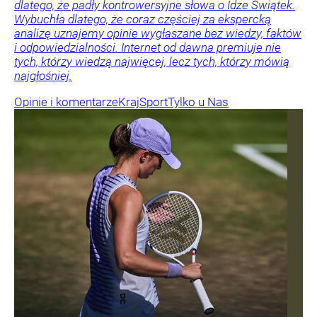
dlatego, że padły kontrowersyjne słowa o Idze Świątek.
Wybuchła dlatego, że coraz częściej za ekspercką
analizę uznajemy opinie wygłaszane bez wiedzy, faktów
i odpowiedzialności. Internet od dawna premiuje nie
tych, którzy wiedzą najwięcej, lecz tych, którzy mówią
najgłośniej.
Opinie i komentarze
Kraj
Sport
Tylko u Nas