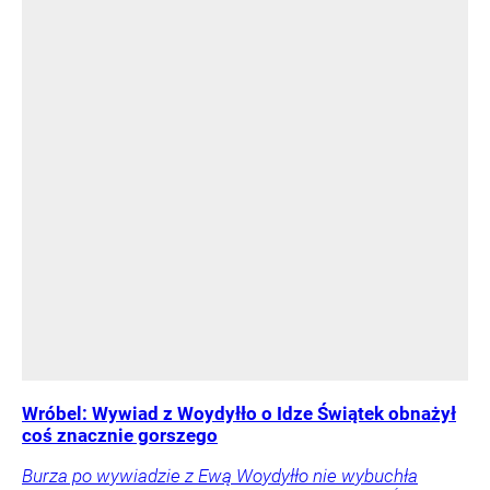
Wróbel: Wywiad z Woydyłło o Idze Świątek obnażył
coś znacznie gorszego
Burza po wywiadzie z Ewą Woydyłło nie wybuchła