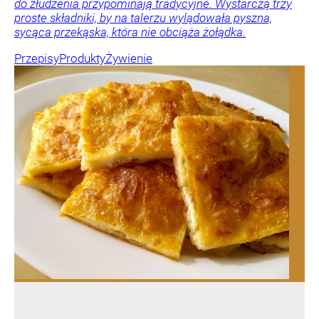
do złudzenia przypominają tradycyjne. Wystarczą trzy
proste składniki, by na talerzu wylądowała pyszna,
sycąca przekąska, która nie obciąża żołądka.
Przepisy
Produkty
Żywienie