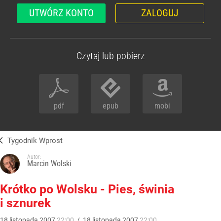
UTWÓRZ KONTO
ZALOGUJ
Czytaj lub pobierz
pdf
epub
mobi
Tygodnik Wprost
Autor:
Marcin Wolski
Krótko po Wolsku - Pies, świnia
i sznurek
18
listopada
2007
22:00
/
18
listopada
2007
22:00