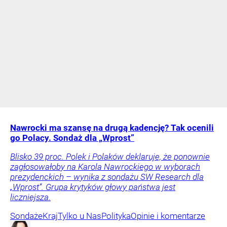
Nawrocki ma szansę na drugą kadencję? Tak ocenili
go Polacy. Sondaż dla „Wprost”
Blisko 39 proc. Polek i Polaków deklaruje, że ponownie
zagłosowałoby na Karola Nawrockiego w wyborach
prezydenckich – wynika z sondażu SW Research dla
„Wprost”. Grupa krytyków głowy państwa jest
liczniejsza.
Sondaże
Kraj
Tylko u Nas
Polityka
Opinie i komentarze