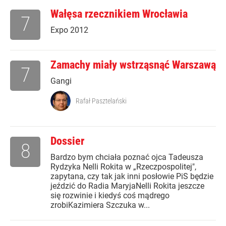
Wałęsa rzecznikiem Wrocławia
7
Expo 2012
Zamachy miały wstrząsnąć Warszawą
7
Gangi
Rafał Pasztelański
Dossier
8
Bardzo bym chciała poznać ojca Tadeusza
Rydzyka Nelli Rokita w „Rzeczpospolitej",
zapytana, czy tak jak inni posłowie PiS będzie
jeździć do Radia MaryjaNelli Rokita jeszcze
się rozwinie i kiedyś coś mądrego
zrobiKazimiera Szczuka w...