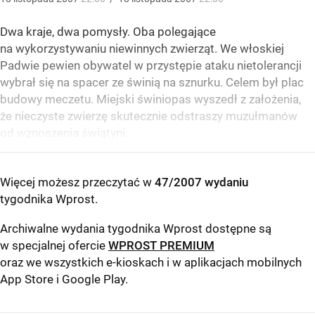
Dwa kraje, dwa pomysły. Oba polegające
na wykorzystywaniu niewinnych zwierząt. We włoskiej
Padwie pewien obywatel w przystępie ataku nietolerancji
wybrał się na spacer ze świnią na sznurku. Celem był plac
budowy meczetu. Miejski świniopas wyszedł z założenia,
że nieczyste zwierzę skutecznie odstraszy muzułmanów
od wznoszenia świątyni.
Więcej możesz przeczytać w
47/2007 wydaniu
tygodnika Wprost
.
Archiwalne wydania tygodnika Wprost dostępne są
w specjalnej ofercie
WPROST PREMIUM
oraz we wszystkich e-kioskach i w aplikacjach mobilnych
App Store
i
Google Play
.