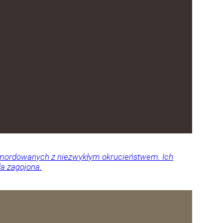
 zamordowanych z niezwykłym okrucieństwem. Ich
ła zagojona.