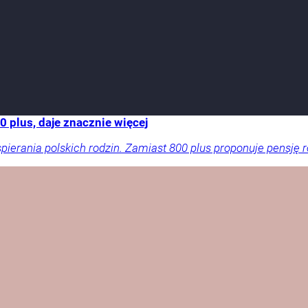
 plus, daje znacznie więcej
rania polskich rodzin. Zamiast 800 plus proponuje pensję ro