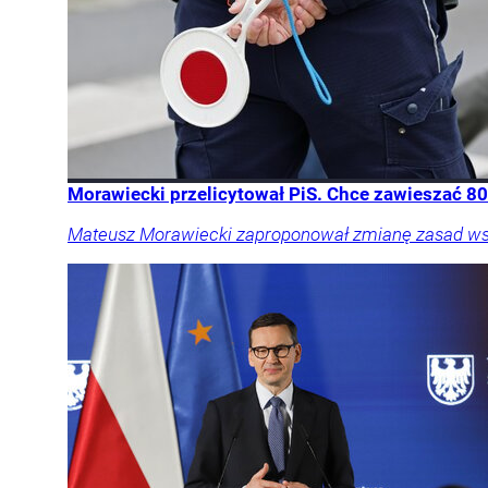
Morawiecki przelicytował PiS. Chce zawieszać 800
Mateusz Morawiecki zaproponował zmianę zasad wspie