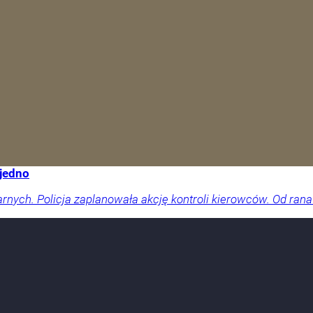
 jedno
arnych. Policja zaplanowała akcję kontroli kierowców. Od rana