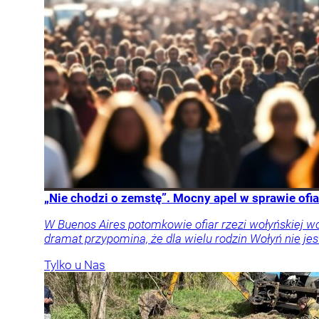
„Nie chodzi o zemstę”. Mocny apel w sprawie ofia
W Buenos Aires potomkowie ofiar rzezi wołyńskiej w
dramat przypomina, że dla wielu rodzin Wołyń nie jest
Tylko u Nas