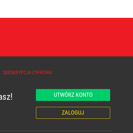
SUBSKRYPCJA CYFROWA
UTWÓRZ KONTO
asz!
ZALOGUJ