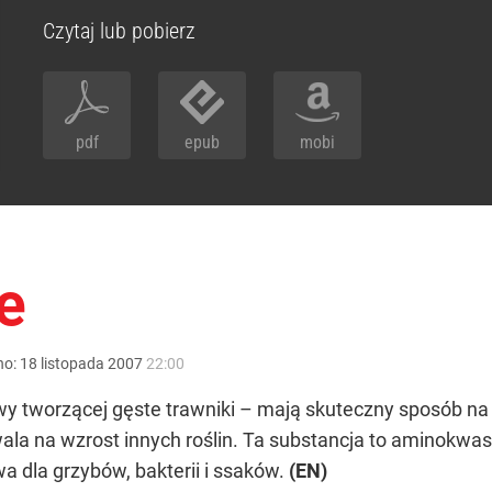
Czytaj lub pobierz
pdf
epub
mobi
e
no:
18
listopada
2007
22:00
y tworzącej gęste trawniki – mają skuteczny sposób na p
wala na wzrost innych roślin. Ta substancja to aminokwa
wa dla grzybów, bakterii i ssaków.
(EN)