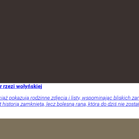
r rzezi wołyńskiej
ciąż pokazują rodzinne zdjęcia i listy, wspominając bliskich
 historią zamkniętą, lecz bolesną raną, która do dziś nie zosta