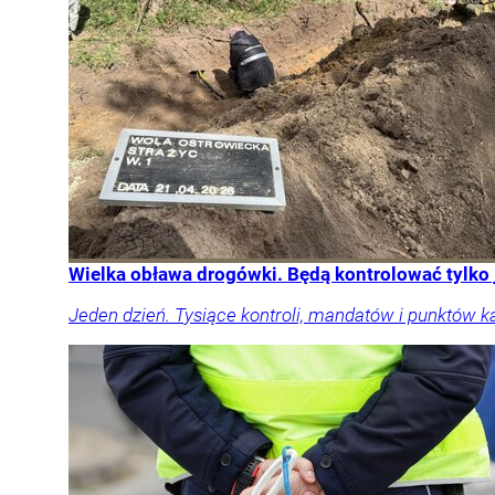
Wielka obława drogówki. Będą kontrolować tylko
Jeden dzień. Tysiące kontroli, mandatów i punktów k