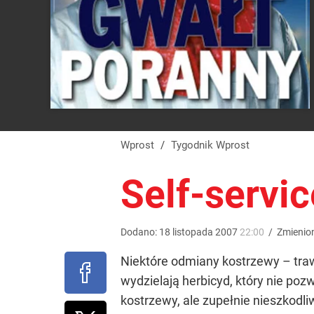
Wprost
/
Tygodnik Wprost
Self-servic
Dodano:
18
listopada
2007
22:00
/
Zmienio
Niektóre odmiany kostrzewy – traw
wydzielają herbicyd, który nie poz
kostrzewy, ale zupełnie nieszkodli