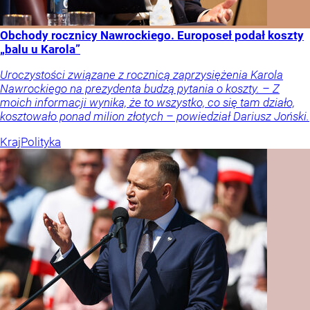
Obchody rocznicy Nawrockiego. Europoseł podał koszty
„balu u Karola”
Uroczystości związane z rocznicą zaprzysiężenia Karola
Nawrockiego na prezydenta budzą pytania o koszty. – Z
moich informacji wynika, że to wszystko, co się tam działo,
kosztowało ponad milion złotych – powiedział Dariusz Joński.
Kraj
Polityka