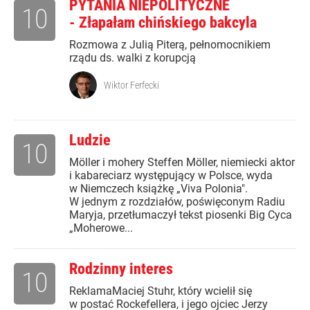
PYTANIA NIEPOLITYCZNE
10
- Złapałam chińskiego bakcyla
Rozmowa z Julią Piterą, pełnomocnikiem
rządu ds. walki z korupcją
Wiktor Ferfecki
Ludzie
10
Möller i mohery Steffen Möller, niemiecki aktor
i kabareciarz występujący w Polsce, wyda
w Niemczech książkę „Viva Polonia".
W jednym z rozdziałów, poświęconym Radiu
Maryja, przetłumaczył tekst piosenki Big Cyca
„Moherowe...
Rodzinny interes
10
ReklamaMaciej Stuhr, który wcielił się
w postać Rockefellera, i jego ojciec Jerzy