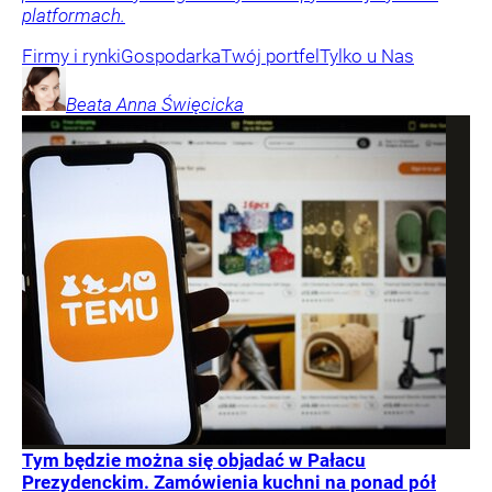
platformach.
Firmy i rynki
Gospodarka
Twój portfel
Tylko u Nas
Beata Anna
Święcicka
Tym będzie można się objadać w Pałacu
Prezydenckim. Zamówienia kuchni na ponad pół