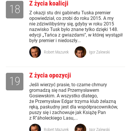
Z życia koalicji
18
Z okazji stu dni gabinetu Tuska premier
opowiedział, co zrobi do roku 2015. A my
nie zdziwilibyśmy się, gdyby w roku 2015
nazwisko Tusk było znane tylko dzięki 148.
edycji „Tańca z gwiazdami", w której wystąpił
były premier i niedoszły...
Robert Mazurek
Igor Zalewski
Z życia opozycji
19
Jeśli wierzyć prasie, to czarne chmury
gromadzą się nad Przemysławem
Gosiewskim. A wszystko dlatego,
że Przemysław Edgar trzyma klub żelazną
ręką, paskudny jest dla współpracowników,
puszy się i zachowuje jak Książę Pan
z Rˇáholeckiego Lasu,...
Robert Mazurek
Igor Zalewski