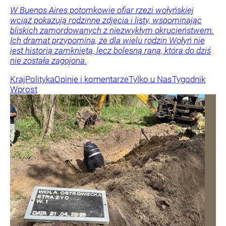
W Buenos Aires potomkowie ofiar rzezi wołyńskiej
wciąż pokazują rodzinne zdjęcia i listy, wspominając
bliskich zamordowanych z niezwykłym okrucieństwem.
Ich dramat przypomina, że dla wielu rodzin Wołyń nie
jest historią zamkniętą, lecz bolesną raną, która do dziś
nie została zagojona.
Kraj
Polityka
Opinie i komentarze
Tylko u Nas
Tygodnik
Wprost