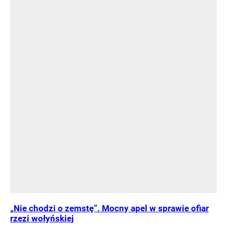
„Nie chodzi o zemstę”. Mocny apel w sprawie ofiar
rzezi wołyńskiej