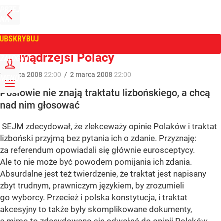
PRZEJDŹ
NA
WPROST
STRONĘ
GŁÓWNĄ
UBSKRYBUJ
Tygodnik Wprost
Najmądrzejsi Polacy
ZALOGUJ
2
marca
2008
22:00
/
2
marca
2008
22:00
MENU
Posłowie nie znają traktatu lizbońskiego, a chcą
nad nim głosować
SEJM zdecydował, że zlekceważy opinie Polaków i traktat
lizboński przyjmą bez pytania ich o zdanie. Przyznaję:
za referendum opowiadali się głównie eurosceptycy.
Ale to nie może być powodem pomijania ich zdania.
Absurdalne jest też twierdzenie, że traktat jest napisany
zbyt trudnym, prawniczym językiem, by zrozumieli
go wyborcy. Przecież i polska konstytucja, i traktat
akcesyjny to także były skomplikowane dokumenty,