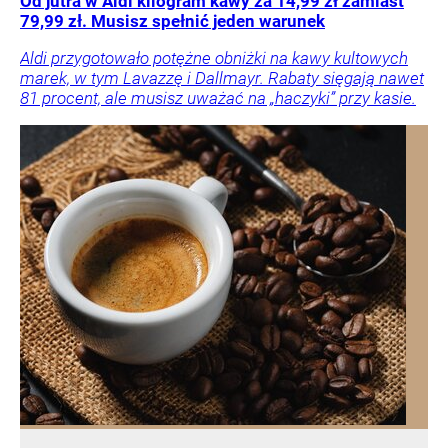
Od jutra w Aldi kilogram kawy za 14,99 zł zamiast
79,99 zł. Musisz spełnić jeden warunek
Aldi przygotowało potężne obniżki na kawy kultowych
marek, w tym Lavazzę i Dallmayr. Rabaty sięgają nawet
81 procent, ale musisz uważać na „haczyki” przy kasie.