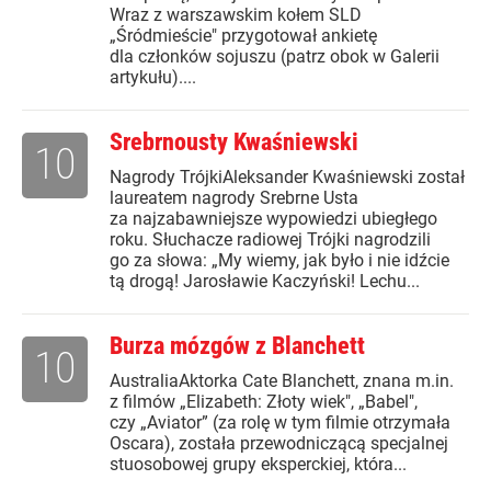
Wraz z warszawskim kołem SLD
„Śródmieście" przygotował ankietę
dla członków sojuszu (patrz obok w Galerii
artykułu)....
Srebrnousty Kwaśniewski
10
Nagrody TrójkiAleksander Kwaśniewski został
laureatem nagrody Srebrne Usta
za najzabawniejsze wypowiedzi ubiegłego
roku. Słuchacze radiowej Trójki nagrodzili
go za słowa: „My wiemy, jak było i nie idźcie
tą drogą! Jarosławie Kaczyński! Lechu...
Burza mózgów z Blanchett
10
AustraliaAktorka Cate Blanchett, znana m.in.
z filmów „Elizabeth: Złoty wiek", „Babel",
czy „Aviator” (za rolę w tym filmie otrzymała
Oscara), została przewodniczącą specjalnej
stuosobowej grupy eksperckiej, która...