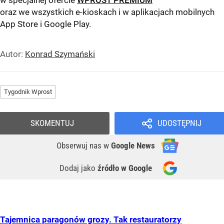
w specjalnej ofercie
WPROST PREMIUM
oraz we wszystkich e-kioskach i w aplikacjach mobilnych
App Store
i
Google Play
.
Autor:
Konrad Szymański
Tygodnik Wprost
SKOMENTUJ
UDOSTĘPNIJ
Obserwuj nas
w
Google News
Dodaj jako
źródło w Google
Tajemnica paragonów grozy. Tak restauratorzy