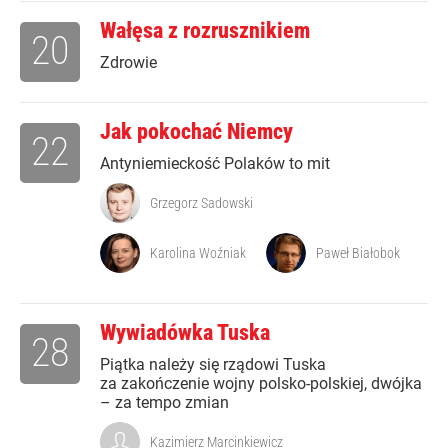
Wałęsa z rozrusznikiem
20
Zdrowie
Jak pokochać Niemcy
22
Antyniemieckość Polaków to mit
Grzegorz Sadowski
Karolina Woźniak
Paweł Białobok
Wywiadówka Tuska
28
Piątka należy się rządowi Tuska
za zakończenie wojny polsko-polskiej, dwójka
– za tempo zmian
Kazimierz Marcinkiewicz