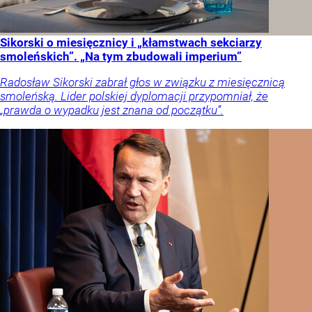
Sikorski o miesięcznicy i „kłamstwach sekciarzy
smoleńskich”. „Na tym zbudowali imperium”
Radosław Sikorski zabrał głos w związku z miesięcznicą
smoleńską. Lider polskiej dyplomacji przypomniał, że
„prawda o wypadku jest znana od początku”.