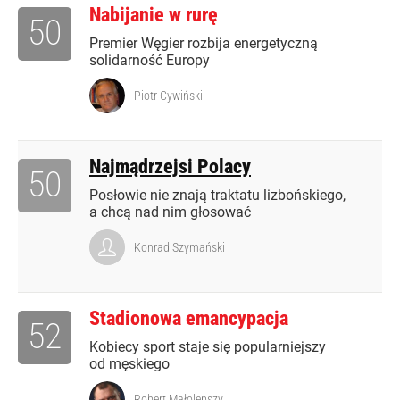
Nabijanie w rurę
50
Premier Węgier rozbija energetyczną
solidarność Europy
Piotr Cywiński
Najmądrzejsi Polacy
50
Posłowie nie znają traktatu lizbońskiego,
a chcą nad nim głosować
Konrad Szymański
Stadionowa emancypacja
52
Kobiecy sport staje się popularniejszy
od męskiego
Robert Małolepszy