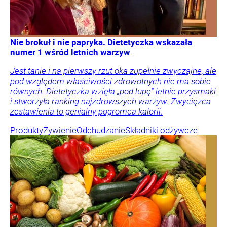
Nie brokuł i nie papryka. Dietetyczka wskazała
numer 1 wśród letnich warzyw
Jest tanie i na pierwszy rzut oka zupełnie zwyczajne, ale
pod względem właściwości zdrowotnych nie ma sobie
równych. Dietetyczka wzięła „pod lupę” letnie przysmaki
i stworzyła ranking najzdrowszych warzyw. Zwycięzca
zestawienia to genialny pogromca kalorii.
Produkty
Żywienie
Odchudzanie
Składniki odżywcze