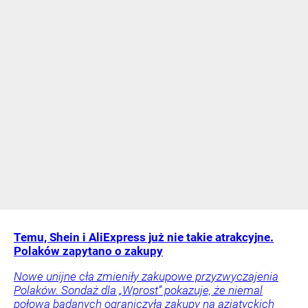
Temu, Shein i AliExpress już nie takie atrakcyjne.
Polaków zapytano o zakupy
Nowe unijne cła zmieniły zakupowe przyzwyczajenia
Polaków. Sondaż dla „Wprost” pokazuje, że niemal
połowa badanych ograniczyła zakupy na azjatyckich