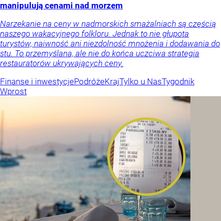
manipulują cenami nad morzem
Narzekanie na ceny w nadmorskich smażalniach są częścią
naszego wakacyjnego folkloru. Jednak to nie głupota
turystów, naiwność ani niezdolność mnożenia i dodawania do
stu. To przemyślana, ale nie do końca uczciwa strategia
restauratorów ukrywających ceny.
Finanse i inwestycje
Podróże
Kraj
Tylko u Nas
Tygodnik
Wprost