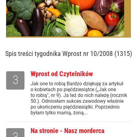
Spis treści
tygodnika Wprost nr 10/2008 (1315)
Wprost od Czytelników
3
Jak one to robią Bardzo dziękuję za artykuł
o kobietach po pięćdziesiątce („Jak one
to robią", nr 9). Ja też do nich należę (rocznik
50.). Odniosłam sukces zawodowy właśnie
po ukończeniu pięćdziesiątki. Poprzednio
byłam tylko mamą, żoną...
Na stronie - Nasz morderca
3