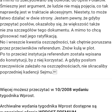
a mimo to zdecydowano się odwołać do opinii Polaków.
Śmieszny jest argument, że ludzie nie mają pojęcia, co tak
naprawdę jest w traktacie akcesyjnym. Niestety, to może
łatwo działać w dwie strony. Jestem pewny, że gdyby
przepytać posłów, okazałoby się, że większość także
nie zna szczegółów tego dokumentu. A mimo to chcą
głosować nad jego ratyfikacją.
No i wreszcie kwestia oszczędności, tak chętnie poruszana
przez przeciwników referendum. Znów kulą w plot.
Po to przecież instytucja referendum została wpisana
do konstytucji, by z niej korzystać. A gdyby posłom
rzeczywiście zależało na oszczędnościach, nie skracaliby
poprzedniej kadencji Sejmu.
Więcej możesz przeczytać w
10/2008 wydaniu
tygodnika Wprost
.
Archiwalne wydania tygodnika Wprost dostępne są