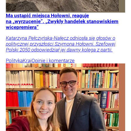
Ma ustąpić miejsca Hołowni, reaguje
na „wyrzucenie”. „Zwykły handelek stanowiskiem
wicepremiera”
Katarzyna Pełczyńska-Nałęcz odniosła się głosów o
politycznej przyszłości Szymona Hołowni. Szefowej
Polski 2050 odpowiedział jej dawny kolega z partii.
Polityka
Kraj
Opinie i komentarze