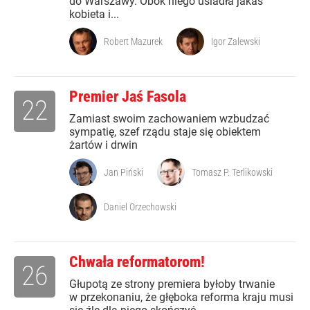
do Warszawy. Obok niego usiadła jakaś
kobieta i...
Robert Mazurek
Igor Zalewski
Premier Jaś Fasola
22
Zamiast swoim zachowaniem wzbudzać
sympatię, szef rządu staje się obiektem
żartów i drwin
Jan Piński
Tomasz P. Terlikowski
Daniel Orzechowski
Chwała reformatorom!
26
Głupotą ze strony premiera byłoby trwanie
w przekonaniu, że głęboka reforma kraju musi