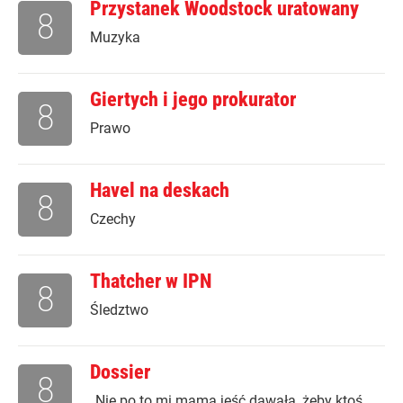
Przystanek Woodstock uratowany
8
Muzyka
Giertych i jego prokurator
8
Prawo
Havel na deskach
8
Czechy
Thatcher w IPN
8
Śledztwo
Dossier
8
„Nie po to mi mama jeść dawała, żeby ktoś