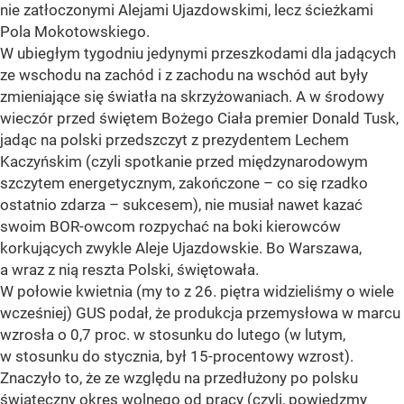
nie zatłoczonymi Alejami Ujazdowskimi, lecz ścieżkami
Pola Mokotowskiego.
W ubiegłym tygodniu jedynymi przeszkodami dla jadących
ze wschodu na zachód i z zachodu na wschód aut były
zmieniające się światła na skrzyżowaniach. A w środowy
wieczór przed świętem Bożego Ciała premier Donald Tusk,
jadąc na polski przedszczyt z prezydentem Lechem
Kaczyńskim (czyli spotkanie przed międzynarodowym
szczytem energetycznym, zakończone – co się rzadko
ostatnio zdarza – sukcesem), nie musiał nawet kazać
swoim BOR-owcom rozpychać na boki kierowców
korkujących zwykle Aleje Ujazdowskie. Bo Warszawa,
a wraz z nią reszta Polski, świętowała.
W połowie kwietnia (my to z 26. piętra widzieliśmy o wiele
wcześniej) GUS podał, że produkcja przemysłowa w marcu
wzrosła o 0,7 proc. w stosunku do lutego (w lutym,
w stosunku do stycznia, był 15-procentowy wzrost).
Znaczyło to, że ze względu na przedłużony po polsku
świąteczny okres wolnego od pracy (czyli, powiedzmy