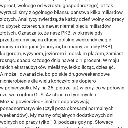
wprost, wolnego od wzrostu gospodarczego), ot tak
wyrzuciliśmy z ogólnego bilansu państwa kilka miliardów
złotych. Analitycy twierdzą, że każdy dzień wolny od pracy
to ubytek czterech, a nawet niemal pięciu miliardów
złotych. Oznacza to, że nasz PKB, w okresie gdy
przedzieramy się na długie polskie weekendy ciągle
marnymi drogami (marnymi, bo mamy za mały PKB)
ku górom, wyżynom, jeziorom i morskim plażom, zamiast
rosnąć, spada każdego dnia nawet o 1 procent. W maju
takich ekstraubytków mieliśmy, lekko licząc, dziesięć.
A może i dwanaście, bo polskie długoweekendowe
nicnierobienie dla wielu kończyło się dopiero
w poniedziałki. My, na 26. piętrze, już wiemy, co w połowie
czerwca ogłosi GUS. Aż strach o tym myśleć.
Można powiedzieć– inni też odpoczywają
ponadnormatywnie (czyli poza okresami normalnych
weekendów). My mamy oficjalnych dodatkowych dni
wolnych od pracy tylko 10, podczas gdy np. Słowacy