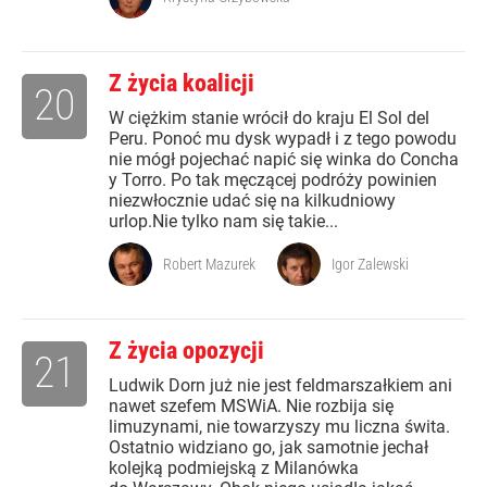
Z życia koalicji
20
W ciężkim stanie wrócił do kraju El Sol del
Peru. Ponoć mu dysk wypadł i z tego powodu
nie mógł pojechać napić się winka do Concha
y Torro. Po tak męczącej podróży powinien
niezwłocznie udać się na kilkudniowy
urlop.Nie tylko nam się takie...
Robert Mazurek
Igor Zalewski
Z życia opozycji
21
Ludwik Dorn już nie jest feldmarszałkiem ani
nawet szefem MSWiA. Nie rozbija się
limuzynami, nie towarzyszy mu liczna świta.
Ostatnio widziano go, jak samotnie jechał
kolejką podmiejską z Milanówka