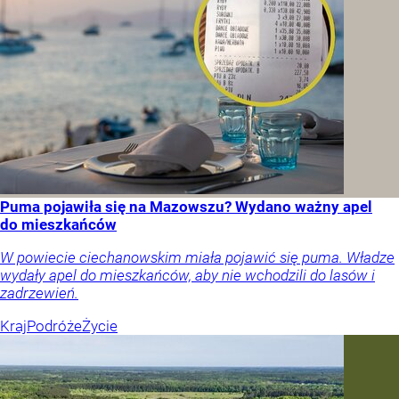
Puma pojawiła się na Mazowszu? Wydano ważny apel
do mieszkańców
W powiecie ciechanowskim miała pojawić się puma. Władze
wydały apel do mieszkańców, aby nie wchodzili do lasów i
zadrzewień.
Kraj
Podróże
Życie