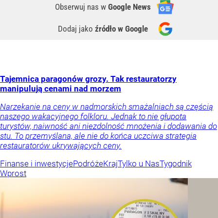
Obserwuj nas
w
Google News
Dodaj jako
źródło w Google
Tajemnica paragonów grozy. Tak restauratorzy
manipulują cenami nad morzem
Narzekanie na ceny w nadmorskich smażalniach są częścią
naszego wakacyjnego folkloru. Jednak to nie głupota
turystów, naiwność ani niezdolność mnożenia i dodawania do
stu. To przemyślana, ale nie do końca uczciwa strategia
restauratorów ukrywających ceny.
Finanse i inwestycje
Podróże
Kraj
Tylko u Nas
Tygodnik
Wprost