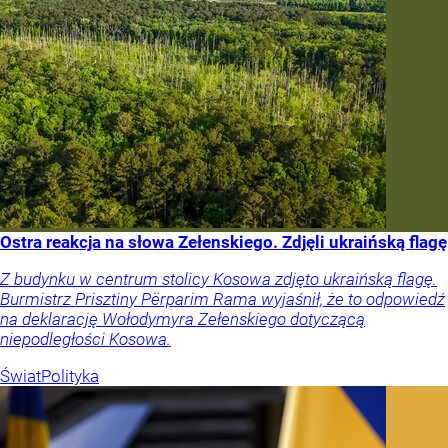
Ostra reakcja na słowa Zełenskiego. Zdjęli ukraińską flagę
Z budynku w centrum stolicy Kosowa zdjęto ukraińską flagę.
Burmistrz Prisztiny Përparim Rama wyjaśnił, że to odpowiedź
na deklarację Wołodymyra Zełenskiego dotyczącą
niepodległości Kosowa.
Świat
Polityka