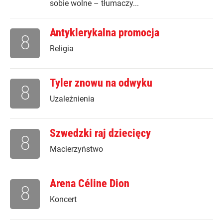
sobie wolne – tłumaczy...
Antyklerykalna promocja
8
Religia
Tyler znowu na odwyku
8
Uzależnienia
Szwedzki raj dziecięcy
8
Macierzyństwo
Arena Céline Dion
8
Koncert