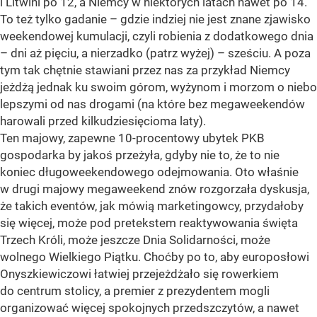
i Litwini po 12, a Niemcy w niektórych latach nawet po 14.
To też tylko gadanie – gdzie indziej nie jest znane zjawisko
weekendowej kumulacji, czyli robienia z dodatkowego dnia
– dni aż pięciu, a nierzadko (patrz wyżej) – sześciu. A poza
tym tak chętnie stawiani przez nas za przykład Niemcy
jeżdżą jednak ku swoim górom, wyżynom i morzom o niebo
lepszymi od nas drogami (na które bez megaweekendów
harowali przed kilkudziesięcioma laty).
Ten majowy, zapewne 10-procentowy ubytek PKB
gospodarka by jakoś przeżyła, gdyby nie to, że to nie
koniec długoweekendowego odejmowania. Oto właśnie
w drugi majowy megaweekend znów rozgorzała dyskusja,
że takich eventów, jak mówią marketingowcy, przydałoby
się więcej, może pod pretekstem reaktywowania święta
Trzech Króli, może jeszcze Dnia Solidarności, może
wolnego Wielkiego Piątku. Choćby po to, aby europosłowi
Onyszkiewiczowi łatwiej przejeżdżało się rowerkiem
do centrum stolicy, a premier z prezydentem mogli
organizować więcej spokojnych przedszczytów, a nawet