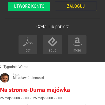
UTWÓRZ KONTO
ZALOGUJ
Czytaj lub pobierz
pdf
epub
mobi
Tygodnik Wprost
Autor:
Mirosław Cielemęcki
Na stronie-Durna majówka
25
maja
2008
22:00
/
25
maja
2008
22:00