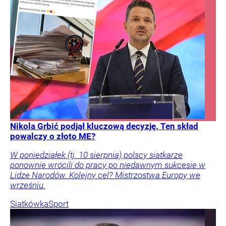
Nikola Grbić podjął kluczową decyzję. Ten skład
powalczy o złoto ME?
W poniedziałek (tj. 10 sierpnia) polscy siatkarze
ponownie wrócili do pracy po niedawnym sukcesie w
Lidze Narodów. Kolejny cel? Mistrzostwa Europy we
wrześniu.
Siatkówka
Sport