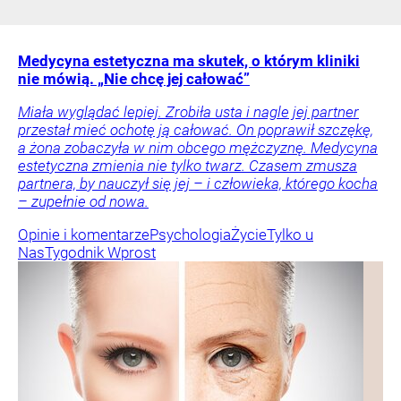
Medycyna estetyczna ma skutek, o którym kliniki
nie mówią. „Nie chcę jej całować”
Miała wyglądać lepiej. Zrobiła usta i nagle jej partner
przestał mieć ochotę ją całować. On poprawił szczękę,
a żona zobaczyła w nim obcego mężczyznę. Medycyna
estetyczna zmienia nie tylko twarz. Czasem zmusza
partnera, by nauczył się jej – i człowieka, którego kocha
– zupełnie od nowa.
Opinie i komentarze
Psychologia
Życie
Tylko u
Nas
Tygodnik Wprost