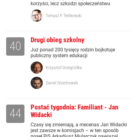
korzyści, lecz szkodzi społeczeństwu
Tomasz P. Terlikowski
Drugi obieg szkolny
40
Już ponad 200 tysięcy rodzin bojkotuje
publiczny system edukacji
Krzysztof Grzegrzółka
Daniel Orzechowski
Postać tygodnia: Familiant - Jan
44
Widacki
Czasy się zmieniają, a mecenas Jan Widacki
jest zawsze w komisjach – w ten sposób
poseł PiS Arkadiusz Mularczyk nawiązał