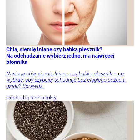
Chia, siemię lniane czy babka płesznik?
Na odchudzanie wybierz jedno, ma najwięcej
błonnika
Nasiona chia, siemię lniane czy babka płesznik – co
wybrać, aby szybciej schudnąć bez ciągłego uczucia
głodu? Sprawdź.
Odchudzanie
Produkty