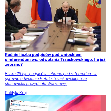
Rośnie liczba podpisów pod wnioskiem
o referendum ws. odwołania Trzaskowskiego. Ile już
zebrano?
Blisko 28 tys. podpisów zebrano pod referendum w
sprawie odwołania Rafała Trzaskowskiego ze
stanowiska prezydenta Warszawy.
Polityka
Kraj