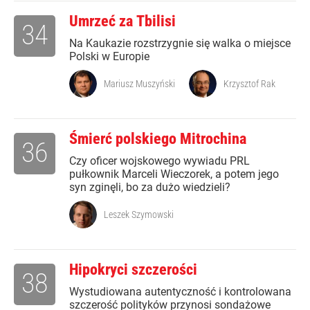
Umrzeć za Tbilisi
34
Na Kaukazie rozstrzygnie się walka o miejsce
Polski w Europie
Mariusz Muszyński
Krzysztof Rak
Śmierć polskiego Mitrochina
36
Czy oficer wojskowego wywiadu PRL
pułkownik Marceli Wieczorek, a potem jego
syn zginęli, bo za dużo wiedzieli?
Leszek Szymowski
Hipokryci szczerości
38
Wystudiowana autentyczność i kontrolowana
szczerość polityków przynosi sondażowe