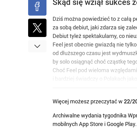
Skąd się wziął sukces z
Dziś można powiedzieć to z całą p
za sobą debiut, jaki zdarza się za
Debiut tyleż spektakularny, co nie
Feel jest obecnie gwiazdą nie tyl
od dłuższego czasu jest wydmuszką –
by solo osiągnąć choć cząstkę tego
Choć Feel pod wieloma względami 
i bardziej świadczy o Polakach jak
Więcej możesz przeczytać w
22/2
Archiwalne wydania tygodnika Wpr
mobilnych
App Store
i
Google Play
.