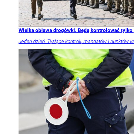
Wielka obława drogówki. Będą kontrolować tylko
Jeden dzień. Tysiące kontroli, mandatów i punktów k