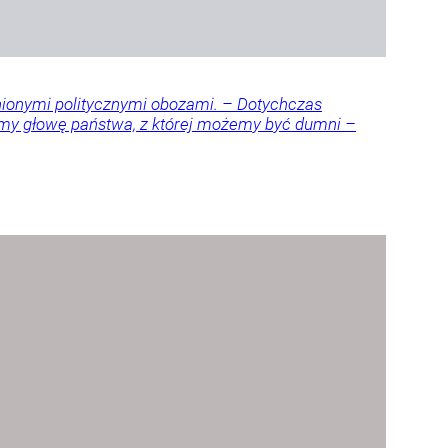
nionymi politycznymi obozami. – Dotychczas
amy głowę państwa, z której możemy być dumni –