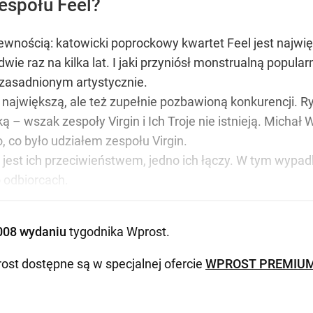
espołu Feel?
ewnością: katowicki poprockowy kwartet Feel jest najwi
ledwie raz na kilka lat. I jaki przyniósł monstrualną pop
uzasadnionym artystycznie.
ko największą, ale też zupełnie pozbawioną konkurencji.
 wszak zespoły Virgin i Ich Troje nie istnieją. Michał W
, co było udziałem zespołu Virgin.
jest ich przeciwieństwem, jedno ich łączy. W tym wypa
o odbiorcach.
008 wydaniu
tygodnika Wprost
.
ost dostępne są w specjalnej ofercie
WPROST PREMIU