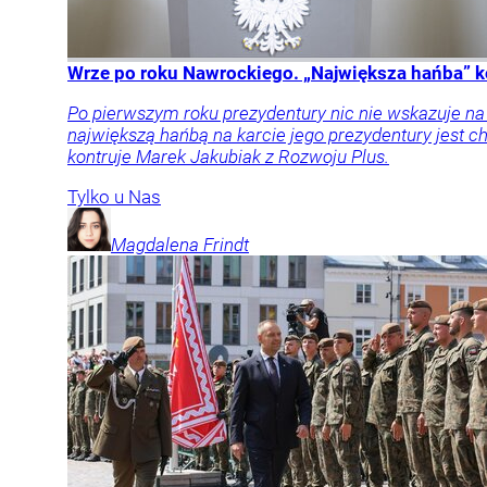
Wrze po roku Nawrockiego. „Największa hańba” k
Po pierwszym roku prezydentury nic nie wskazuje n
największą hańbą na karcie jego prezydentury jest
kontruje Marek Jakubiak z Rozwoju Plus.
Tylko u Nas
Magdalena
Frindt