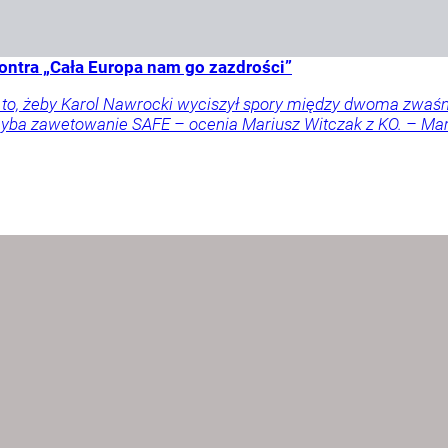
ontra „Cała Europa nam go zazdrości”
a to, żeby Karol Nawrocki wyciszył spory między dwoma zwaś
 chyba zawetowanie SAFE – ocenia Mariusz Witczak z KO. – M