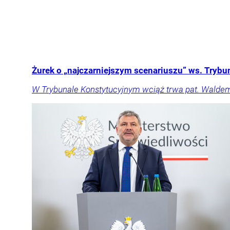
Żurek o „najczarniejszym scenariuszu” ws. Trybu
W Trybunale Konstytucyjnym wciąż trwa pat. Waldema