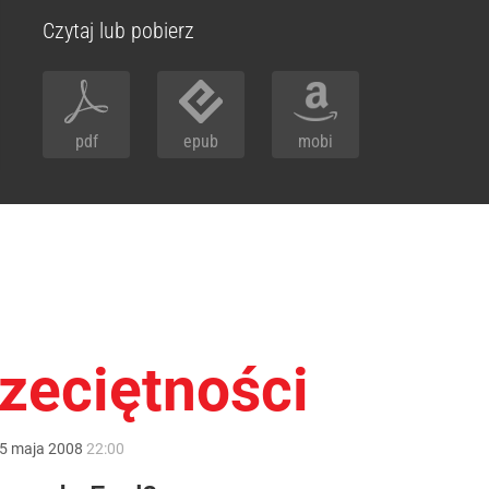
Czytaj lub pobierz
pdf
epub
mobi
zeciętności
5
maja
2008
22:00