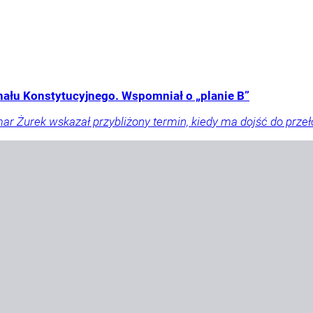
nału Konstytucyjnego. Wspomniał o „planie B”
r Żurek wskazał przybliżony termin, kiedy ma dojść do prze