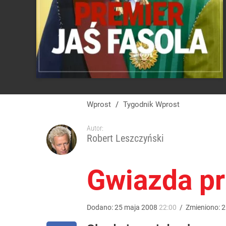
Wprost
/
Tygodnik Wprost
Autor:
Robert Leszczyński
Gwiazda pr
Dodano:
25
maja
2008
22:00
/
Zmieniono:
2