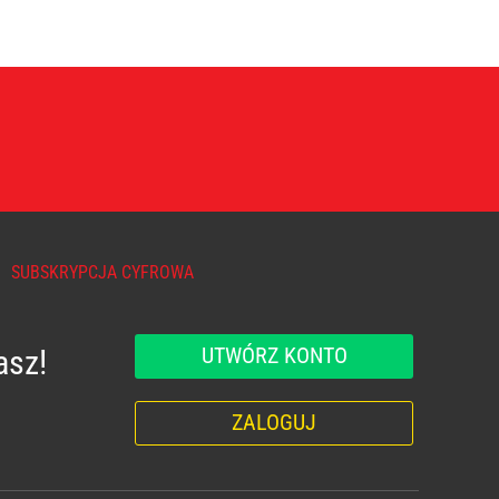
SUBSKRYPCJA CYFROWA
UTWÓRZ KONTO
asz!
ZALOGUJ