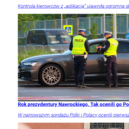
Kontrola kierowców z „aplikacją” ujawniła ogromną 
Rok prezydentury Nawrockiego. Tak ocenili go P
W najnowszym sondażu Polki i Polacy ocenili pierws