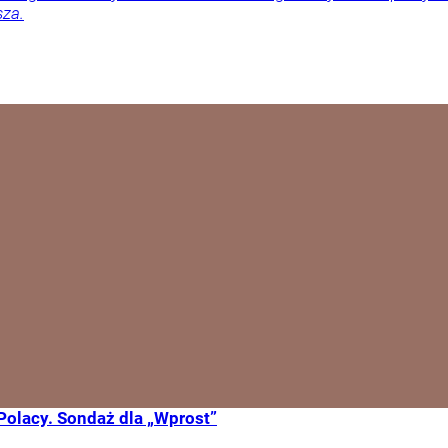
sza.
Polacy. Sondaż dla „Wprost”