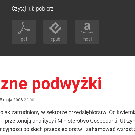
Czytaj lub pobierz
pdf
epub
mobi
czne podwyżki
5
maja
2008
22:00
Polak zatrudniony w sektorze przedsiębiorstw. Od kwietnia
 – przekonują analitycy i Ministerstwo Gospodarki. Utrz
ncyjności polskich przedsiębiorstw i zahamować wzrost