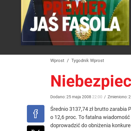
Wprost
/
Tygodnik Wprost
Niebezpie
Dodano:
25
maja
2008
22:00
/
Zmieniono:
2
Średnio 3137,74 zł brutto zarabia 
o 12,6 proc. To fatalna wiadomość
doprowadzić do obniżenia konkure