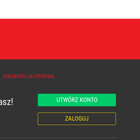
SUBSKRYPCJA CYFROWA
UTWÓRZ KONTO
asz!
ZALOGUJ