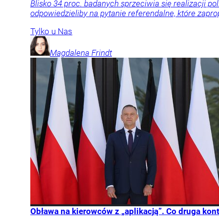
Blisko 34 proc. badanych sprzeciwia się realizacji po
odpowiedzieliby na pytanie referendalne, które zapr
Tylko u Nas
Magdalena
Frindt
Obława na kierowców z „aplikacją”. Co druga kon