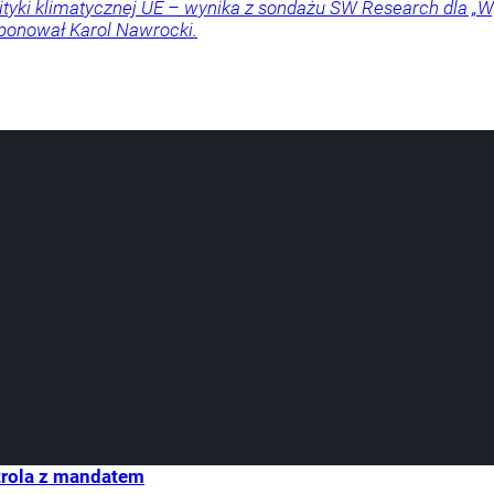
lityki klimatycznej UE – wynika z sondażu SW Research dla „Wp
oponował Karol Nawrocki.
trola z mandatem