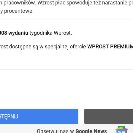
ch pracowników. Wzrost płac spowoduje też narastanie pr
opy procentowe.
008 wydaniu
tygodnika Wprost
.
ost dostępne są w specjalnej ofercie
WPROST PREMIU
STĘPNIJ
Obserwuj nas
w
Google News