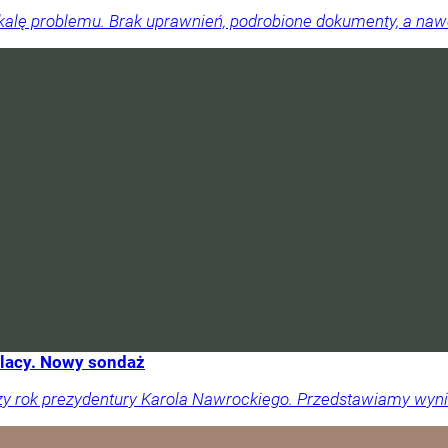
skalę problemu. Brak uprawnień, podrobione dokumenty, a na
olacy. Nowy sondaż
zy rok prezydentury Karola Nawrockiego. Przedstawiamy wyni