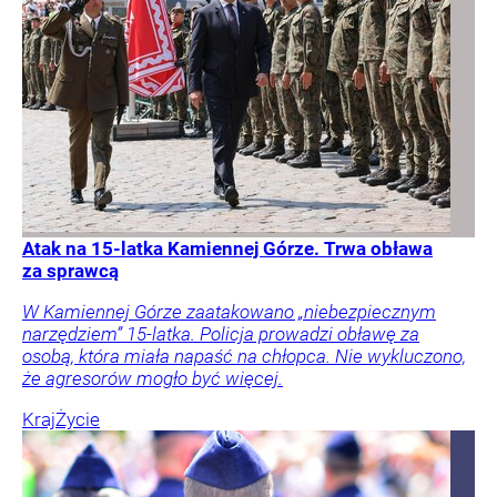
Atak na 15-latka Kamiennej Górze. Trwa obława
za sprawcą
W Kamiennej Górze zaatakowano „niebezpiecznym
narzędziem” 15-latka. Policja prowadzi obławę za
osobą, która miała napaść na chłopca. Nie wykluczono,
że agresorów mogło być więcej.
Kraj
Życie