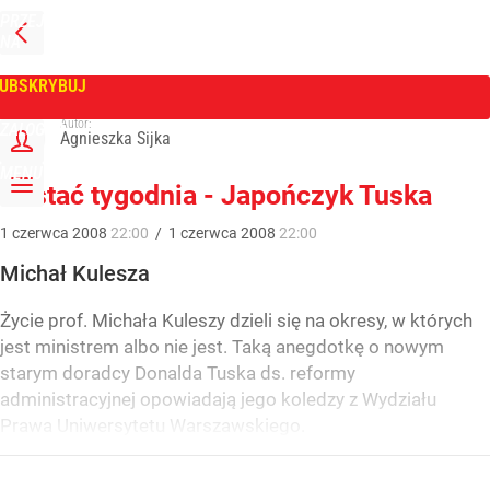
PRZEJDŹ
NA
WPROST
STRONĘ
GŁÓWNĄ
UBSKRYBUJ
Tygodnik Wprost
Autor:
ZALOGUJ
Agnieszka Sijka
MENU
Postać tygodnia - Japończyk Tuska
1
czerwca
2008
22:00
/
1
czerwca
2008
22:00
Michał Kulesza
Życie prof. Michała Kuleszy dzieli się na okresy, w których
jest ministrem albo nie jest. Taką anegdotkę o nowym
starym doradcy Donalda Tuska ds. reformy
administracyjnej opowiadają jego koledzy z Wydziału
Prawa Uniwersytetu Warszawskiego.