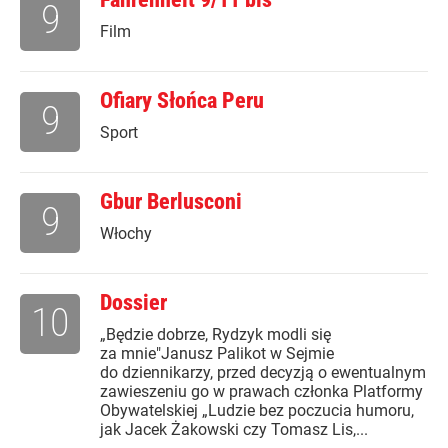
9
Film
Ofiary Słońca Peru
9
Sport
Gbur Berlusconi
9
Włochy
Dossier
10
„Będzie dobrze, Rydzyk modli się
za mnie"Janusz Palikot w Sejmie
do dziennikarzy, przed decyzją o ewentualnym
zawieszeniu go w prawach członka Platformy
Obywatelskiej „Ludzie bez poczucia humoru,
jak Jacek Żakowski czy Tomasz Lis,...