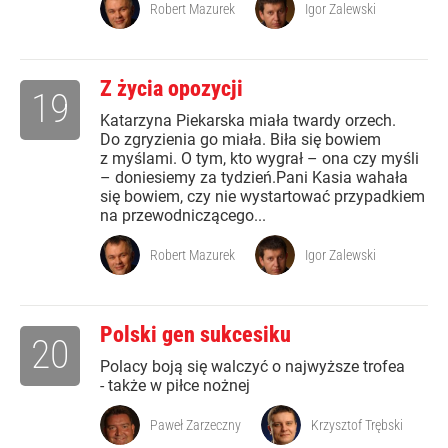
Robert Mazurek
Igor Zalewski
Z życia opozycji
19
Katarzyna Piekarska miała twardy orzech.
Do zgryzienia go miała. Biła się bowiem
z myślami. O tym, kto wygrał – ona czy myśli
– doniesiemy za tydzień.Pani Kasia wahała
się bowiem, czy nie wystartować przypadkiem
na przewodniczącego...
Robert Mazurek
Igor Zalewski
Polski gen sukcesiku
20
Polacy boją się walczyć o najwyższe trofea
- także w piłce nożnej
Paweł Zarzeczny
Krzysztof Trębski