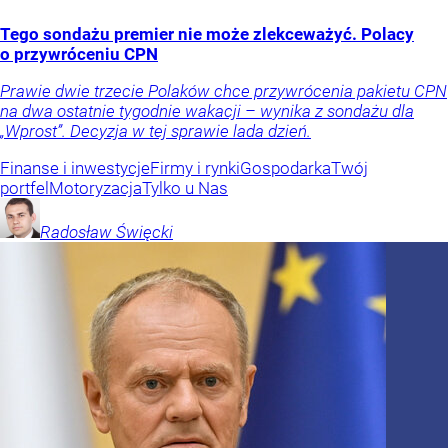
Tego sondażu premier nie może zlekceważyć. Polacy
o przywróceniu CPN
Prawie dwie trzecie Polaków chce przywrócenia pakietu CPN
na dwa ostatnie tygodnie wakacji – wynika z sondażu dla
„Wprost”. Decyzja w tej sprawie lada dzień.
Finanse i inwestycje
Firmy i rynki
Gospodarka
Twój
portfel
Motoryzacja
Tylko u Nas
Radosław
Święcki