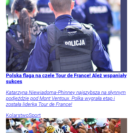
Polska flaga na czele Tour de France! Ależ wspaniały
sukces
Katarzyna Niewiadoma-Phinney najszybsza na słynnym
podjeździe pod Mont Ventoux. Polka wygrała etap i
została liderką Tour de France!
Kolarstwo
Sport