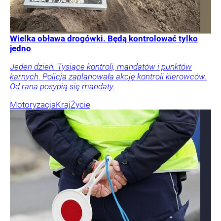
Wielka obława drogówki. Będą kontrolować tylko
jedno
Jeden dzień. Tysiące kontroli, mandatów i punktów
karnych. Policja zaplanowała akcję kontroli kierowców.
Od rana posypią się mandaty.
Motoryzacja
Kraj
Życie