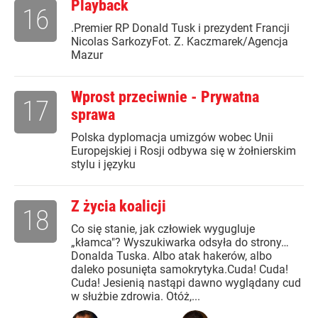
Playback
16
.Premier RP Donald Tusk i prezydent Francji
Nicolas SarkozyFot. Z. Kaczmarek/Agencja
Mazur
Wprost przeciwnie - Prywatna
17
sprawa
Polska dyplomacja umizgów wobec Unii
Europejskiej i Rosji odbywa się w żołnierskim
stylu i języku
Z życia koalicji
18
Co się stanie, jak człowiek wygugluje
„kłamca"? Wyszukiwarka odsyła do strony…
Donalda Tuska. Albo atak hakerów, albo
daleko posunięta samokrytyka.Cuda! Cuda!
Cuda! Jesienią nastąpi dawno wyglądany cud
w służbie zdrowia. Otóż,...