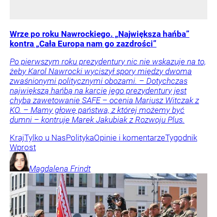
Wrze po roku Nawrockiego. „Największa hańba”
kontra „Cała Europa nam go zazdrości”
Po pierwszym roku prezydentury nic nie wskazuje na to,
żeby Karol Nawrocki wyciszył spory między dwoma
zwaśnionymi politycznymi obozami. – Dotychczas
największą hańbą na karcie jego prezydentury jest
chyba zawetowanie SAFE – ocenia Mariusz Witczak z
KO. – Mamy głowę państwa, z której możemy być
dumni – kontruje Marek Jakubiak z Rozwoju Plus.
Kraj
Tylko u Nas
Polityka
Opinie i komentarze
Tygodnik
Wprost
Magdalena
Frindt