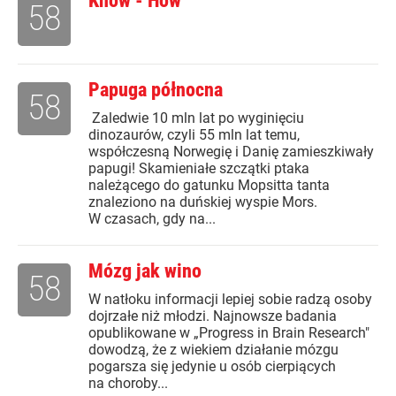
Know - How
58
Papuga północna
58
Zaledwie 10 mln lat po wyginięciu
dinozaurów, czyli 55 mln lat temu,
współczesną Norwegię i Danię zamieszkiwały
papugi! Skamieniałe szczątki ptaka
należącego do gatunku Mopsitta tanta
znaleziono na duńskiej wyspie Mors.
W czasach, gdy na...
Mózg jak wino
58
W natłoku informacji lepiej sobie radzą osoby
dojrzałe niż młodzi. Najnowsze badania
opublikowane w „Progress in Brain Research"
dowodzą, że z wiekiem działanie mózgu
pogarsza się jedynie u osób cierpiących
na choroby...