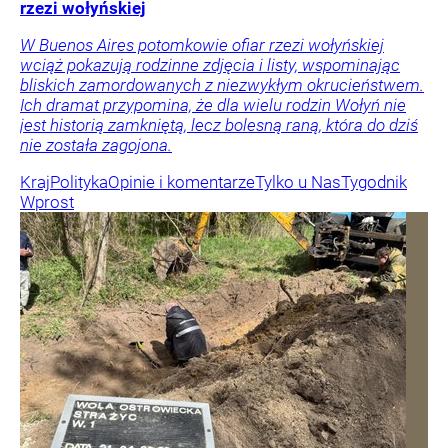
rzezi wołyńskiej
W Buenos Aires potomkowie ofiar rzezi wołyńskiej
wciąż pokazują rodzinne zdjęcia i listy, wspominając
bliskich zamordowanych z niezwykłym okrucieństwem.
Ich dramat przypomina, że dla wielu rodzin Wołyń nie
jest historią zamkniętą, lecz bolesną raną, która do dziś
nie została zagojona.
Kraj
Polityka
Opinie i komentarze
Tylko u Nas
Tygodnik
Wprost