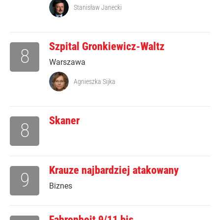
Stanisław Janecki
Szpital Gronkiewicz-Waltz
8
Warszawa
Agnieszka Sijka
Skaner
8
Krauze najbardziej atakowany
9
Biznes
Fahrenheit 9/11 bis