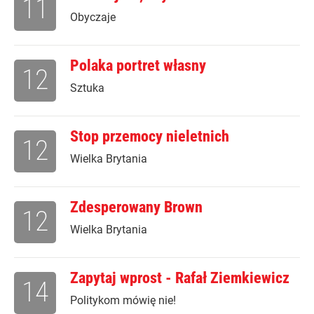
11
Obyczaje
Polaka portret własny
12
Sztuka
Stop przemocy nieletnich
12
Wielka Brytania
Zdesperowany Brown
12
Wielka Brytania
Zapytaj wprost - Rafał Ziemkiewicz
14
Politykom mówię nie!