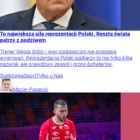
To największa siła reprezentacji Polski. Reszta świata
patrzy z podziwem
Trener Nikola Grbić i jego podopieczni nie przestają
wygrywać. Reprezentacja Polski siatkarzy to nie tylko kilka
nazwisk, ale prawdziwy zespół i grono bohaterów.
Siatkówka
Sport
Tylko u Nas
Maciej
Piasecki