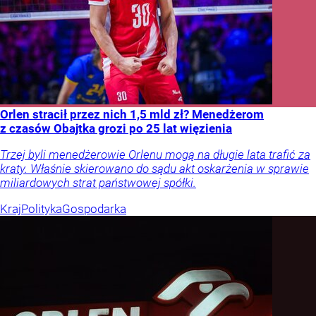
Orlen stracił przez nich 1,5 mld zł? Menedżerom
z czasów Obajtka grozi po 25 lat więzienia
Trzej byli menedżerowie Orlenu mogą na długie lata trafić za
kraty. Właśnie skierowano do sądu akt oskarżenia w sprawie
miliardowych strat państwowej spółki.
Kraj
Polityka
Gospodarka