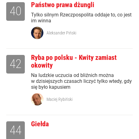
Państwo prawa dżungli
40
Tylko silnym Rzeczpospolita oddaje to, co jest
im winna
Aleksander Piński
Ryba po polsku - Kwity zamiast
42
okowity
Na ludzkie uczucia od bliźnich można
w dzisiejszych czasach liczyć tylko wtedy, gdy
się było kapusiem
Maciej Rybiński
Giełda
44