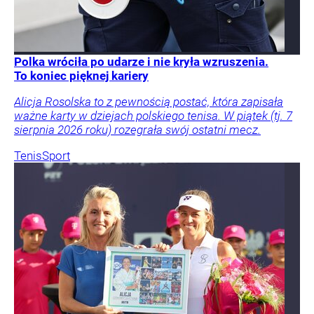
Polka wróciła po udarze i nie kryła wzruszenia.
To koniec pięknej kariery
Alicja Rosolska to z pewnością postać, która zapisała
ważne karty w dziejach polskiego tenisa. W piątek (tj. 7
sierpnia 2026 roku) rozegrała swój ostatni mecz.
Tenis
Sport