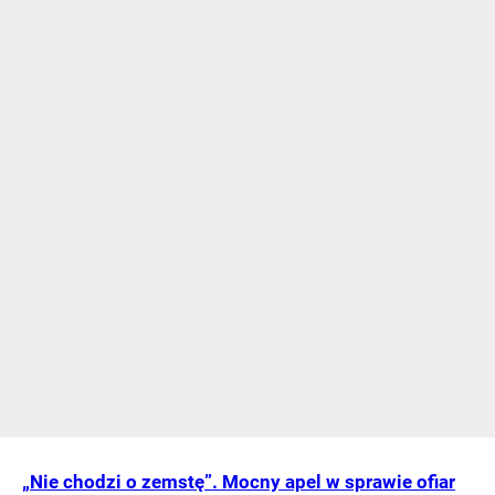
„Nie chodzi o zemstę”. Mocny apel w sprawie ofiar