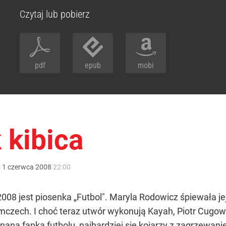
Czytaj lub pobierz
pdf
epub
mobi
 kibica
:
1
czerwca
2008
22:00
08 jest piosenka „Futbol". Maryla Rodowicz śpiewała je
mczech. I choć teraz utwór wykonują Kayah, Piotr Cugows
ana fanka futbolu, najbardziej się kojarzy z zagrzewani