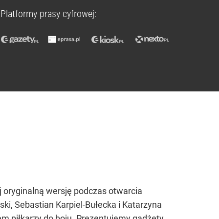
Platformy prasy cyfrowej:
j oryginalną wersję podczas otwarcia
ki, Sebastian Karpiel-Bułecka i Katarzyna
em piłkarzy do boju. Prezentujemy gadżety,