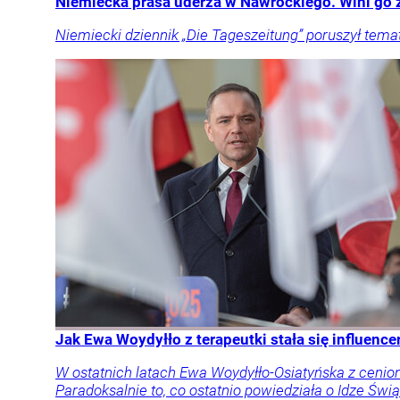
Niemiecka prasa uderza w Nawrockiego. Wini go z
Niemiecki dziennik „Die Tageszeitung” poruszył tema
Jak Ewa Woydyłło z terapeutki stała się influen
W ostatnich latach Ewa Woydyłło-Osiatyńska z cenione
Paradoksalnie to, co ostatnio powiedziała o Idze Świą