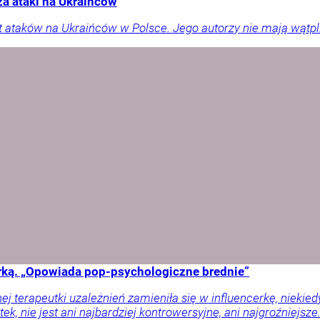
a ataki na Ukraińców
t ataków na Ukraińców w Polsce. Jego autorzy nie mają wątpliw
cerką. „Opowiada pop-psychologiczne brednie”
j terapeutki uzależnień zamieniła się w influencerkę, niekie
tek, nie jest ani najbardziej kontrowersyjne, ani najgroźniejs