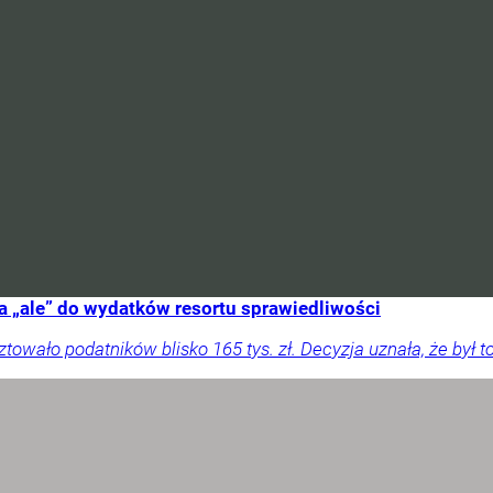
ma „ale” do wydatków resortu sprawiedliwości
owało podatników blisko 165 tys. zł. Decyzja uznała, że był t