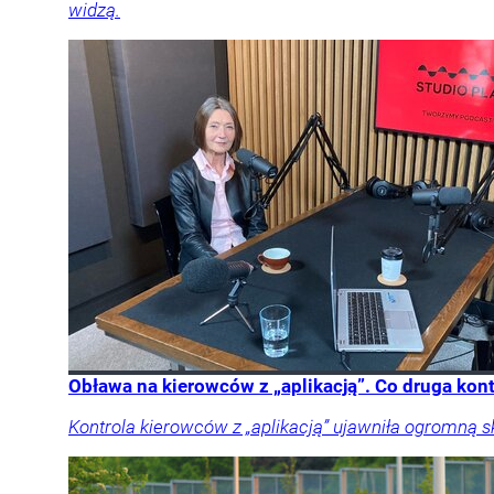
widzą.
Obława na kierowców z „aplikacją”. Co druga kon
Kontrola kierowców z „aplikacją” ujawniła ogromną 