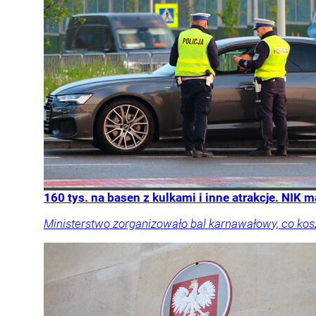
160 tys. na basen z kulkami i inne atrakcje. NIK 
Ministerstwo zorganizowało bal karnawałowy, co koszt