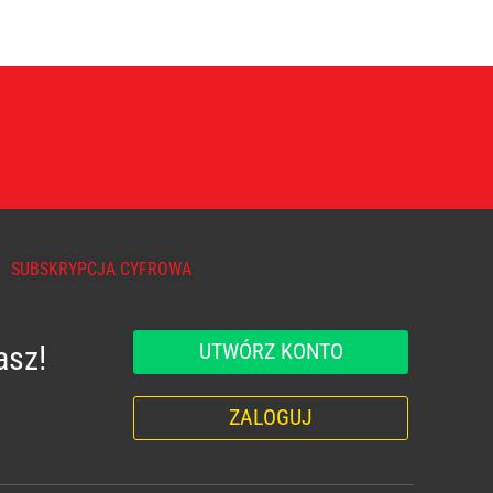
SUBSKRYPCJA CYFROWA
UTWÓRZ KONTO
asz!
ZALOGUJ