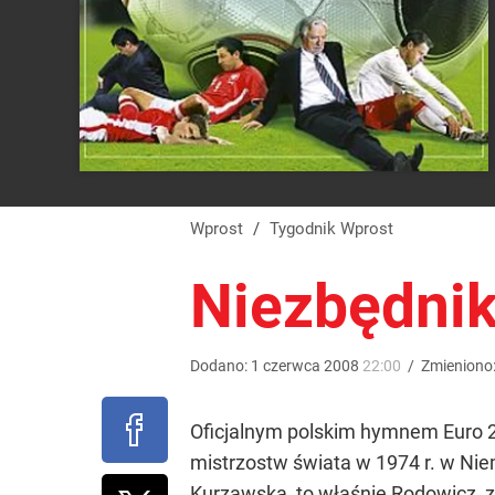
Wprost
/
Tygodnik Wprost
Niezbędnik
Dodano:
1
czerwca
2008
22:00
/
Zmieniono
Oficjalnym polskim hymnem Euro 20
mistrzostw świata w 1974 r. w Nie
Kurzawska, to właśnie Rodowicz, zn