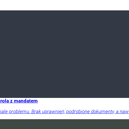
trola z mandatem
skalę problemu. Brak uprawnień, podrobione dokumenty, a na