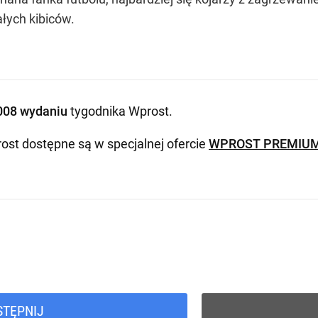
łych kibiców.
008 wydaniu
tygodnika Wprost
.
ost dostępne są w specjalnej ofercie
WPROST PREMIU
STĘPNIJ