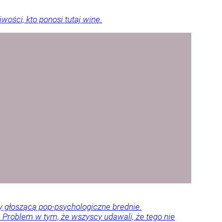
ości, kto ponosi tutaj winę.
dy głoszącą pop-psychologiczne brednie.
ze. Problem w tym, że wszyscy udawali, że tego nie