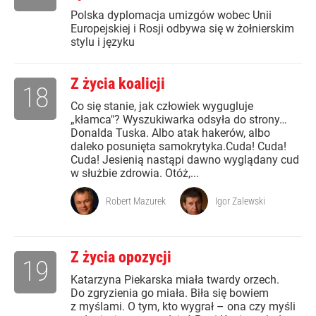
Polska dyplomacja umizgów wobec Unii
Europejskiej i Rosji odbywa się w żołnierskim
stylu i języku
Z życia koalicji
18
Co się stanie, jak człowiek wygugluje
„kłamca"? Wyszukiwarka odsyła do strony…
Donalda Tuska. Albo atak hakerów, albo
daleko posunięta samokrytyka.Cuda! Cuda!
Cuda! Jesienią nastąpi dawno wyglądany cud
w służbie zdrowia. Otóż,...
Robert Mazurek
Igor Zalewski
Z życia opozycji
19
Katarzyna Piekarska miała twardy orzech.
Do zgryzienia go miała. Biła się bowiem
z myślami. O tym, kto wygrał – ona czy myśli