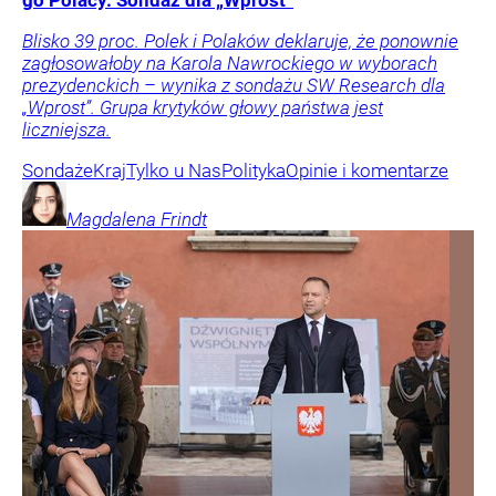
go Polacy. Sondaż dla „Wprost”
Blisko 39 proc. Polek i Polaków deklaruje, że ponownie
zagłosowałoby na Karola Nawrockiego w wyborach
prezydenckich – wynika z sondażu SW Research dla
„Wprost”. Grupa krytyków głowy państwa jest
liczniejsza.
Sondaże
Kraj
Tylko u Nas
Polityka
Opinie i komentarze
Magdalena
Frindt