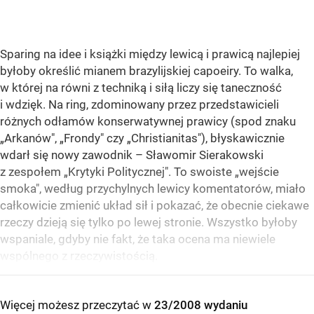
Sparing na idee i książki między lewicą i prawicą najlepiej
byłoby określić mianem brazylijskiej capoeiry. To walka,
w której na równi z techniką i siłą liczy się taneczność
i wdzięk. Na ring, zdominowany przez przedstawicieli
różnych odłamów konserwatywnej prawicy (spod znaku
„Arkanów", „Frondy" czy „Christianitas"), błyskawicznie
wdarł się nowy zawodnik – Sławomir Sierakowski
z zespołem „Krytyki Politycznej". To swoiste „wejście
smoka", według przychylnych lewicy komentatorów, miało
całkowicie zmienić układ sił i pokazać, że obecnie ciekawe
rzeczy dzieją się tylko po lewej stronie. Wszystko byłoby
wspaniale, gdyby nie fakt, że taka ocena ma niewiele
wspólnego z rzeczywistością.
Więcej możesz przeczytać w
23/2008 wydaniu