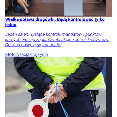
Wielka obława drogówki. Będą kontrolować tylko
jedno
Jeden dzień. Tysiące kontroli, mandatów i punktów
karnych. Policja zaplanowała akcję kontroli kierowców.
Od rana posypią się mandaty.
Motoryzacja
Kraj
Życie