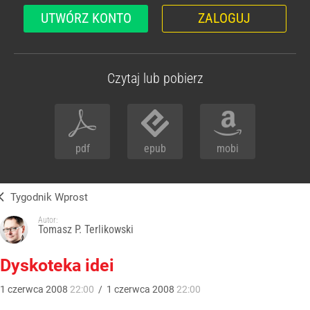
UTWÓRZ KONTO
ZALOGUJ
Czytaj lub pobierz
pdf
epub
mobi
Tygodnik Wprost
Autor:
Tomasz P. Terlikowski
Dyskoteka idei
1
czerwca
2008
22:00
/
1
czerwca
2008
22:00