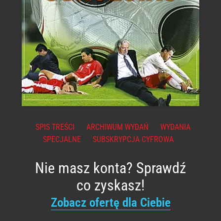
SPIS TREŚCI
ARCHIWUM WYDAŃ
WYDANIA
SPECJALNE
SUBSKRYPCJA CYFROWA
Nie masz konta? Sprawdź
co zyskasz!
Zobacz ofertę dla Ciebie