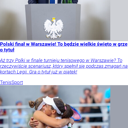
Polski finał w Warszawie! To będzie wielkie święto w grze
o tytuł
Aż trzy Polki w finale turnieju tenisowego w Warszawie? To
rzeczywiście scenariusz, który spełnił się podczas zmagań na
kortach Legii. Gra o tytuł już w piątek!
Tenis
Sport