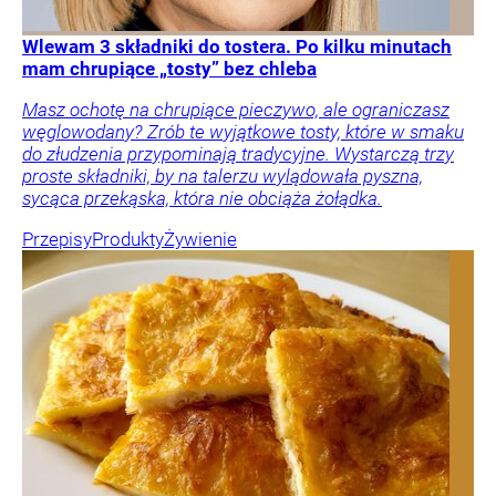
Wlewam 3 składniki do tostera. Po kilku minutach
mam chrupiące „tosty” bez chleba
Masz ochotę na chrupiące pieczywo, ale ograniczasz
węglowodany? Zrób te wyjątkowe tosty, które w smaku
do złudzenia przypominają tradycyjne. Wystarczą trzy
proste składniki, by na talerzu wylądowała pyszna,
sycąca przekąska, która nie obciąża żołądka.
Przepisy
Produkty
Żywienie