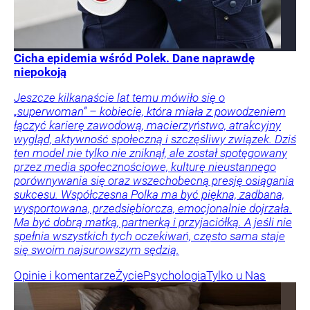
Cicha epidemia wśród Polek. Dane naprawdę
niepokoją
Jeszcze kilkanaście lat temu mówiło się o
„superwoman” – kobiecie, która miała z powodzeniem
łączyć karierę zawodową, macierzyństwo, atrakcyjny
wygląd, aktywność społeczną i szczęśliwy związek. Dziś
ten model nie tylko nie zniknął, ale został spotęgowany
przez media społecznościowe, kulturę nieustannego
porównywania się oraz wszechobecną presję osiągania
sukcesu. Współczesna Polka ma być piękna, zadbana,
wysportowana, przedsiębiorcza, emocjonalnie dojrzała.
Ma być dobrą matką, partnerką i przyjaciółką. A jeśli nie
spełnia wszystkich tych oczekiwań, często sama staje
się swoim najsurowszym sędzią.
Opinie i komentarze
Życie
Psychologia
Tylko u Nas