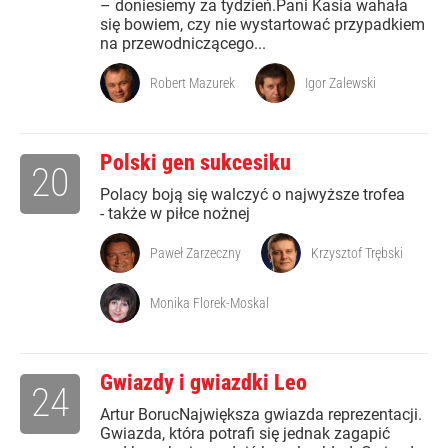
– doniesiemy za tydzień.Pani Kasia wahała
się bowiem, czy nie wystartować przypadkiem
na przewodniczącego...
Robert Mazurek
Igor Zalewski
Polski gen sukcesiku
20
Polacy boją się walczyć o najwyższe trofea
- także w piłce nożnej
Paweł Zarzeczny
Krzysztof Trębski
Monika Florek-Moskal
Gwiazdy i gwiazdki Leo
24
Artur BorucNajwiększa gwiazda reprezentacji.
Gwiazda, która potrafi się jednak zagapić