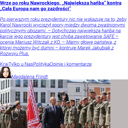
Wrze po roku Nawrockiego. „Największa hańba” kontra
„Cała Europa nam go zazdrości”
Po pierwszym roku prezydentury nic nie wskazuje na to, żeby
Karol Nawrocki wyciszył spory między dwoma zwaśnionymi
politycznymi obozami. – Dotychczas największą hańbą na
karcie jego prezydentury jest chyba zawetowanie SAFE –
ocenia Mariusz Witczak z KO. – Mamy głowę państwa, z
której możemy być dumni – kontruje Marek Jakubiak z
Rozwoju Plus.
Kraj
Tylko u Nas
Polityka
Opinie i komentarze
Magdalena
Frindt