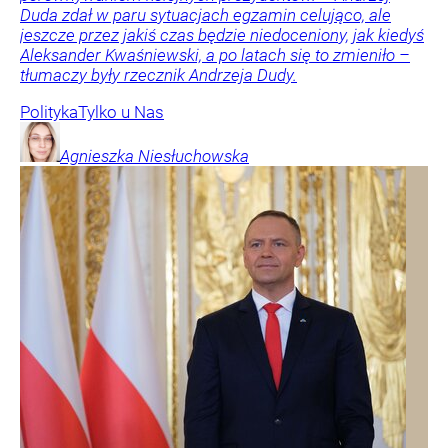
Duda zdał w paru sytuacjach egzamin celująco, ale
jeszcze przez jakiś czas będzie niedoceniony, jak kiedyś
Aleksander Kwaśniewski, a po latach się to zmieniło –
tłumaczy były rzecznik Andrzeja Dudy.
Polityka
Tylko u Nas
Agnieszka
Niesłuchowska