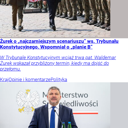
Żurek o „najczarniejszym scenariuszu” ws. Trybunału
Konstytucyjnego. Wspomniał o „planie B”
W Trybunale Konstytucyjnym wciąż trwa pat. Waldemar
Żurek wskazał przybliżony termin, kiedy ma dojść do
przełomu.
Kraj
Opinie i komentarze
Polityka