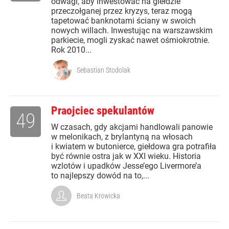
odwagi, aby inwestować na giełdzie
przeczołganej przez kryzys, teraz mogą
tapetować banknotami ściany w swoich
nowych willach. Inwestując na warszawskim
parkiecie, mogli zyskać nawet ośmiokrotnie.
Rok 2010...
Sebastian Stodolak
Praojciec spekulantów
49
W czasach, gdy akcjami handlowali panowie
w melonikach, z brylantyną na włosach
i kwiatem w butonierce, giełdowa gra potrafiła
być równie ostra jak w XXI wieku. Historia
wzlotów i upadków Jesse’ego Livermore’a
to najlepszy dowód na to,...
Beata Krowicka