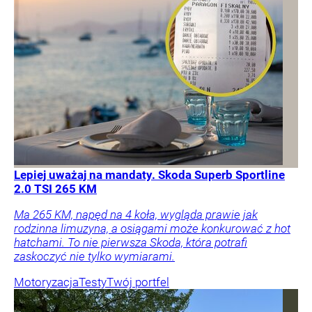
Lepiej uważaj na mandaty. Skoda Superb Sportline
2.0 TSI 265 KM
Ma 265 KM, napęd na 4 koła, wygląda prawie jak
rodzinna limuzyna, a osiągami może konkurować z hot
hatchami. To nie pierwsza Skoda, która potrafi
zaskoczyć nie tylko wymiarami.
Motoryzacja
Testy
Twój portfel