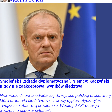
Radosław
Święcki
Smoleńsk i „zdrada dyplomatyczna”. Niemcy: Kaczyński
nigdy nie zaakceptował wyników śledztwa
Niemiecki dziennik odniósł się do wyroku polskiej prokuratury,
która umorzyła śledztwo ws. „zdrady dyplomatycznej” w
związku z katastrofą smoleńską. Według „FAZ” decyzja
„raczej nie uspokoi sytuacji”.