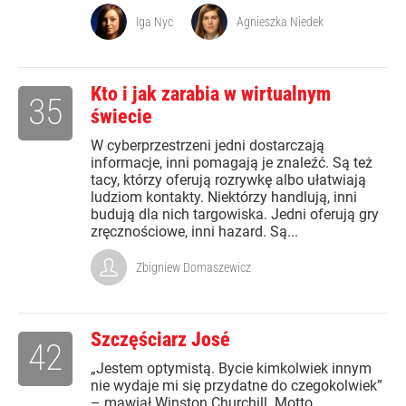
Iga Nyc
Agnieszka Niedek
Kto i jak zarabia w wirtualnym
35
świecie
W cyberprzestrzeni jedni dostarczają
informacje, inni pomagają je znaleźć. Są też
tacy, którzy oferują rozrywkę albo ułatwiają
ludziom kontakty. Niektórzy handlują, inni
budują dla nich targowiska. Jedni oferują gry
zręcznościowe, inni hazard. Są...
Zbigniew Domaszewicz
Szczęściarz José
42
„Jestem optymistą. Bycie kimkolwiek innym
nie wydaje mi się przydatne do czegokolwiek”
– mawiał Winston Churchill. Motto