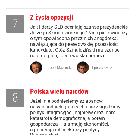
Z życia opozycji
7
Jak liderzy SLD oceniają szanse prezydenckie
Jerzego Szmajdzińskiego? Najlepiej świadczy
o tym opowiadana przez nich anegdotka,
nawiązująca do peerelowskiej przeszłości
kandydata. Otóż Szmajdziński ma szanse
na drugą turę. Jeśli wojsko pomoże....
Robert Mazurek
Igor Zalewski
Polska wielu narodów
8
Jeżeli nie podniesiemy szlabanów
na wschodnich granicach i nie złagodzimy
polityki imigracyjnej, najpierw grozi nam
katastrofa demograficzna, a potem
gospodarcza – alarmują ekonomiści,
a popierają ich niektórzy politycy.