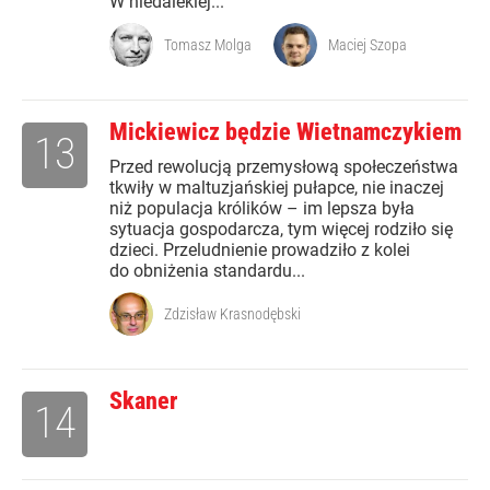
W niedalekiej...
Tomasz Molga
Maciej Szopa
Mickiewicz będzie Wietnamczykiem
13
Przed rewolucją przemysłową społeczeństwa
tkwiły w maltuzjańskiej pułapce, nie inaczej
niż populacja królików – im lepsza była
sytuacja gospodarcza, tym więcej rodziło się
dzieci. Przeludnienie prowadziło z kolei
do obniżenia standardu...
Zdzisław Krasnodębski
Skaner
14