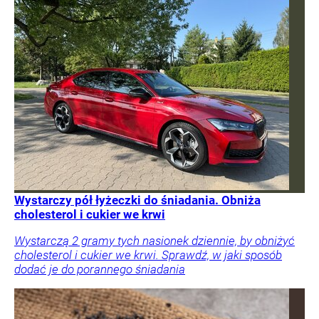
Wystarczy pół łyżeczki do śniadania. Obniża
cholesterol i cukier we krwi
Wystarczą 2 gramy tych nasionek dziennie, by obniżyć
cholesterol i cukier we krwi. Sprawdź, w jaki sposób
dodać je do porannego śniadania