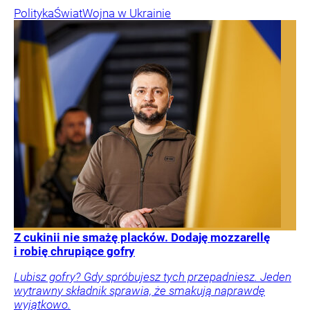
Polityka
Świat
Wojna w Ukrainie
Z cukinii nie smażę placków. Dodaję mozzarellę
i robię chrupiące gofry
Lubisz gofry? Gdy spróbujesz tych przepadniesz. Jeden
wytrawny składnik sprawia, że smakują naprawdę
wyjątkowo.