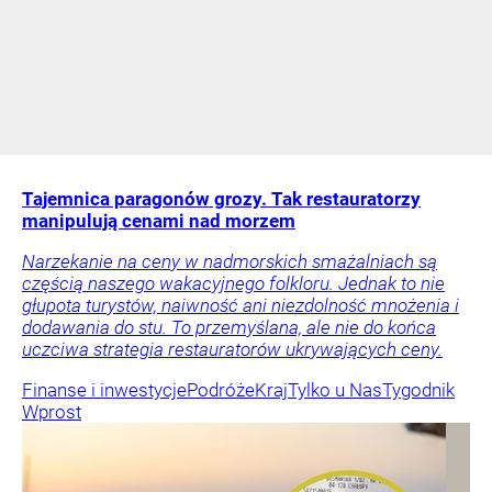
Tajemnica paragonów grozy. Tak restauratorzy
manipulują cenami nad morzem
Narzekanie na ceny w nadmorskich smażalniach są
częścią naszego wakacyjnego folkloru. Jednak to nie
głupota turystów, naiwność ani niezdolność mnożenia i
dodawania do stu. To przemyślana, ale nie do końca
uczciwa strategia restauratorów ukrywających ceny.
Finanse i inwestycje
Podróże
Kraj
Tylko u Nas
Tygodnik
Wprost