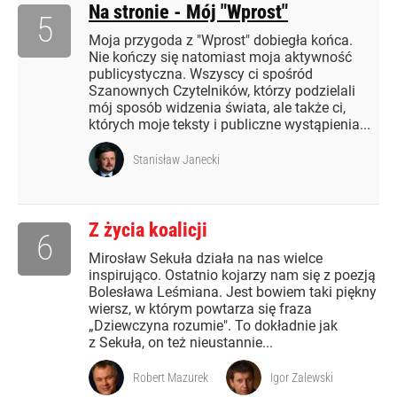
Na stronie - Mój "Wprost"
5
Moja przygoda z "Wprost" dobiegła końca.
Nie kończy się natomiast moja aktywność
publicystyczna. Wszyscy ci spośród
Szanownych Czytelników, którzy podzielali
mój sposób widzenia świata, ale także ci,
których moje teksty i publiczne wystąpienia...
Stanisław Janecki
Z życia koalicji
6
Mirosław Sekuła działa na nas wielce
inspirująco. Ostatnio kojarzy nam się z poezją
Bolesława Leśmiana. Jest bowiem taki piękny
wiersz, w którym powtarza się fraza
„Dziewczyna rozumie". To dokładnie jak
z Sekuła, on też nieustannie...
Robert Mazurek
Igor Zalewski