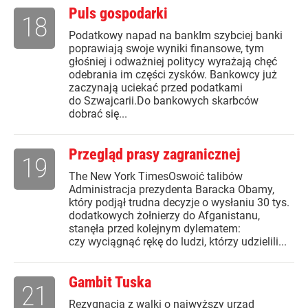
Puls gospodarki
18
Podatkowy napad na bankIm szybciej banki
poprawiają swoje wyniki finansowe, tym
głośniej i odważniej politycy wyrażają chęć
odebrania im części zysków. Bankowcy już
zaczynają uciekać przed podatkami
do Szwajcarii.Do bankowych skarbców
dobrać się...
Przegląd prasy zagranicznej
19
The New York TimesOswoić talibów
Administracja prezydenta Baracka Obamy,
który podjął trudna decyzje o wysłaniu 30 tys.
dodatkowych żołnierzy do Afganistanu,
stanęła przed kolejnym dylematem:
czy wyciągnąć rękę do ludzi, którzy udzielili...
Gambit Tuska
21
Rezygnacja z walki o najwyższy urząd