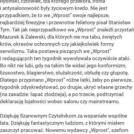
Rybiński, człowiek, dla którego przekora, ironia
i antysalonowość były życiowym kredo. Nie jest
przypadkiem, że to we „Wprost" swoje najlepsze,
najbardziej finezyjne i przewrotne felietony pisał Stanisław
Tym. Tak jak nieprzypadkowo we „Wprost” znaleźli przystań
Mazurek & Zalewski, dla których nie ma tabu, świętych
krów, okresów ochronnych czy jakiejkolwiek formy
serwilizmu. Taka postawa piszących we „Wprost”
i redagujących ten tygodnik wywoływała oczywiście ataki.
Bo nikt nie lubi, gdy na takim tle widać jego konformizm,
lizusostwo, blagierstwo, służalczość, obłudę czy głupotę.
Dlatego przypinano „Wprost” różne łatki, żeby po pierwsze,
tygodnik zdyskredytować, po drugie, ukryć własne grzechy
(na zasadzie: łapać złodzieja), a po trzecie, podtrzymać
deklarację lojalności wobec salonu czy mainstreamu.
Dziękuję Szanownym Czytelnikom za wspaniałe wspólne
lata. Dziękuję fantastycznym ludziom, z którymi miałem
zaszczyt pracować. Nowemu wydawcy „Wprost", szefom