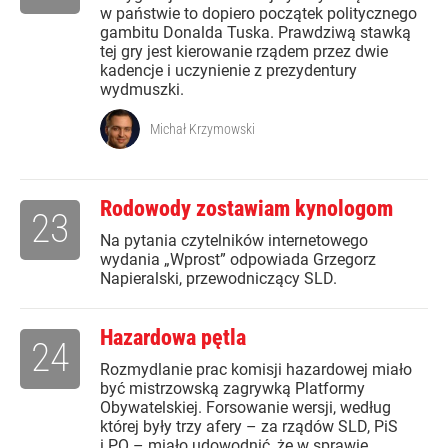
w państwie to dopiero początek politycznego
gambitu Donalda Tuska. Prawdziwą stawką
tej gry jest kierowanie rządem przez dwie
kadencje i uczynienie z prezydentury
wydmuszki.
Michał Krzymowski
Rodowody zostawiam kynologom
23
Na pytania czytelników internetowego
wydania „Wprost” odpowiada Grzegorz
Napieralski, przewodniczący SLD.
Hazardowa pętla
24
Rozmydlanie prac komisji hazardowej miało
być mistrzowską zagrywką Platformy
Obywatelskiej. Forsowanie wersji, według
której były trzy afery – za rządów SLD, PiS
i PO – miało udowodnić, że w sprawie