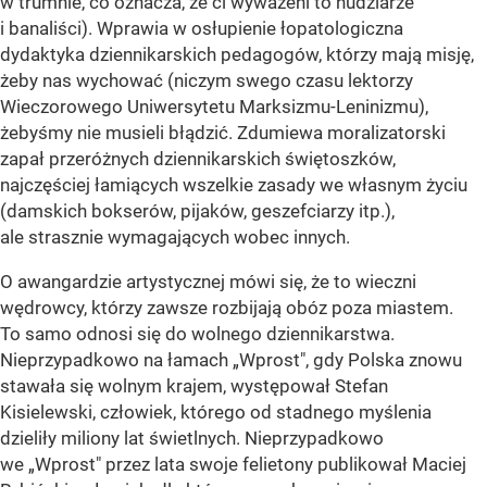
w trumnie, co oznacza, że ci wyważeni to nudziarze
i banaliści). Wprawia w osłupienie łopatologiczna
dydaktyka dziennikarskich pedagogów, którzy mają misję,
żeby nas wychować (niczym swego czasu lektorzy
Wieczorowego Uniwersytetu Marksizmu-Leninizmu),
żebyśmy nie musieli błądzić. Zdumiewa moralizatorski
zapał przeróżnych dziennikarskich świętoszków,
najczęściej łamiących wszelkie zasady we własnym życiu
(damskich bokserów, pijaków, geszefciarzy itp.),
ale strasznie wymagających wobec innych.
O awangardzie artystycznej mówi się, że to wieczni
wędrowcy, którzy zawsze rozbijają obóz poza miastem.
To samo odnosi się do wolnego dziennikarstwa.
Nieprzypadkowo na łamach „Wprost", gdy Polska znowu
stawała się wolnym krajem, występował Stefan
Kisielewski, człowiek, którego od stadnego myślenia
dzieliły miliony lat świetlnych. Nieprzypadkowo
we „Wprost" przez lata swoje felietony publikował Maciej