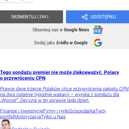
SKOMENTUJ
UDOSTĘPNIJ
244
Obserwuj nas
w
Google News
Dodaj jako
źródło w Google
Tego sondażu premier nie może zlekceważyć. Polacy
o przywróceniu CPN
Prawie dwie trzecie Polaków chce przywrócenia pakietu CPN
na dwa ostatnie tygodnie wakacji – wynika z sondażu dla
„Wprost”. Decyzja w tej sprawie lada dzień.
Finanse i inwestycje
Firmy i rynki
Gospodarka
Twój
portfel
Motoryzacja
Tylko u Nas