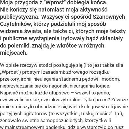
Moja przygoda z "Wprost" dobiegła końca.
Nie kończy się natomiast moja aktywność
publicystyczna. Wszyscy ci spośród Szanownych
Czytelników, którzy podzielali mój sposób
widzenia świata, ale także ci, których moje teksty
i publiczne wystąpienia irytowały bądź skłaniały
do polemiki, znajdą je wkrótce w różnych
miejscach.
W opisie rzeczywistości posługuję się (i to jest także siła
„Wprost") prostymi zasadami: zdrowego rozsądku,
przekory, ironii, nieulegania stadnemu pędowi i modom,
nieprzyłączania się do nagonek, nieurągania logice.
Napisać można każde głupstwo – wszystko jedno,
czy wazeliniarskie, czy inkwizytorskie. Tylko po co? Zawsze
mnie śmieszyło obsadzanie się wielu kolegów w roli jawnie
partyjnych agitatorów (te wszystkie „Tusku, musisz" itp.),
żenowało świetne samopoczucie tych, którzy tkwili
w mainstreamowym bagienku, gdzie wystarczyło co rusz