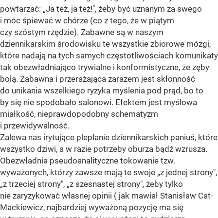
powtarzać: „Ja też, ja też!", żeby być uznanym za swego
i móc śpiewać w chórze (co z tego, że w piątym
czy szóstym rzędzie). Zabawne są w naszym
dziennikarskim środowisku te wszystkie zbiorowe mózgi,
które nadają na tych samych częstotliwościach komunikaty
tak obezwładniająco trywialne i konformistyczne, że zęby
bolą. Zabawna i przerażająca zarazem jest skłonność
do unikania wszelkiego ryzyka myślenia pod prąd, bo to
by się nie spodobało salonowi. Efektem jest myślowa
miałkość, nieprawdopodobny schematyzm
i przewidywalność.
Zalewa nas irytujące pleplanie dziennikarskich paniuś, które
wszystko dziwi, a w razie potrzeby oburza bądź wzrusza.
Obezwładnia pseudoanalityczne tokowanie tzw.
wyważonych, którzy zawsze mają te swoje „z jednej strony",
„z trzeciej strony", „z szesnastej strony", żeby tylko
nie zaryzykować własnej opinii ( jak mawiał Stanisław Cat-
Mackiewicz, najbardziej wyważoną pozycję ma się