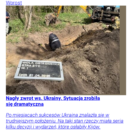
Wprost
Nagły zwrot ws. Ukrainy. Sytuacja zrobiła
się dramatyczna
Po miesiącach sukcesów Ukraina znalazła się w
trudniejszym położeniu. Na taki stan rzeczy miała seria
kilku decyzji i wydarzeń, które osłabiły Kijów.