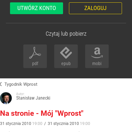
UTWÓRZ KONTO
ZALOGUJ
Czytaj lub pobierz
pdf
epub
mobi
Tygodnik Wprost
Autor:
Stanisław Janecki
Na stronie - Mój "Wprost"
31
stycznia
2010
19:00
/
31
stycznia
2010
19:00