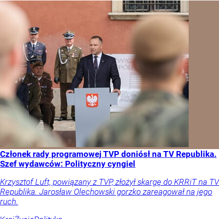
Członek rady programowej TVP doniósł na TV Republika.
Szef wydawców: Polityczny cyngiel
Krzysztof Luft, powiązany z TVP, złożył skargę do KRRiT na TV
Republika. Jarosław Olechowski gorzko zareagował na jego
ruch.