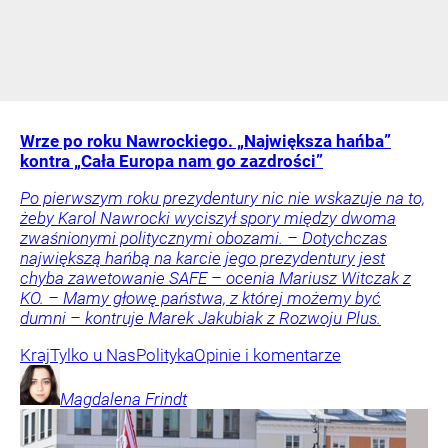
Wrze po roku Nawrockiego. „Największa hańba”
kontra „Cała Europa nam go zazdrości”
Po pierwszym roku prezydentury nic nie wskazuje na to,
żeby Karol Nawrocki wyciszył spory między dwoma
zwaśnionymi politycznymi obozami. – Dotychczas
największą hańbą na karcie jego prezydentury jest
chyba zawetowanie SAFE – ocenia Mariusz Witczak z
KO. – Mamy głowę państwa, z której możemy być
dumni – kontruje Marek Jakubiak z Rozwoju Plus.
Kraj
Tylko u Nas
Polityka
Opinie i komentarze
Magdalena
Frindt