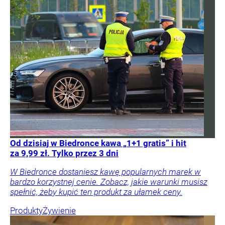
Od dzisiaj w Biedronce kawa „1+1 gratis” i hit
za 9,99 zł. Tylko przez 3 dni
W Biedronce dostaniesz kawę popularnych marek w
bardzo korzystnej cenie. Zobacz, jakie warunki musisz
spełnić, żeby kupić ten produkt za ułamek ceny.
Produkty
Żywienie