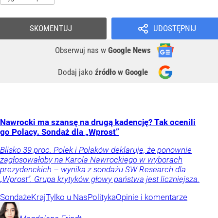
SKOMENTUJ
UDOSTĘPNIJ
Obserwuj nas
w
Google News
Dodaj jako
źródło w Google
Nawrocki ma szansę na drugą kadencję? Tak ocenili
go Polacy. Sondaż dla „Wprost”
Blisko 39 proc. Polek i Polaków deklaruje, że ponownie
zagłosowałoby na Karola Nawrockiego w wyborach
prezydenckich – wynika z sondażu SW Research dla
„Wprost”. Grupa krytyków głowy państwa jest liczniejsza.
Sondaże
Kraj
Tylko u Nas
Polityka
Opinie i komentarze