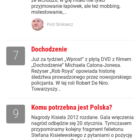
że wchodzić w grę miało nie tylko
przyjmowanie łapówek, ale też mobbing,
molestowanie,...
Piotr Śmiłowicz
Dochodzenie
7
Już za tydzień „Wprost” z płytą DVD z filmem
„Dochodzenie” Michaela Catona-Jonesa.
Reżyser „Rob Roya” opowiada historię
śledztwa prowadzonego przez nowojorskiego
policjanta. W tej roli Robert De Niro.
Towarzyszy...
Komu potrzebna jest Polska?
9
Nagrody Kisiela 2012 rozdane. Gala wręczenia
nagród odbędzie się 20 stycznia. Tymczasem
przypominamy kolejny fragment felietonu
Stefana Kisielewskiego z pytaniami o pozycję