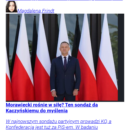
Magdalena
Frindt
Morawiecki rośnie w siłę? Ten sondaż da
Kaczyńskiemu do myślenia
W najnowszym sondażu partyjnym prowadzi KO, a
Konfederacja jest tuż za PiS-em. W badaniu