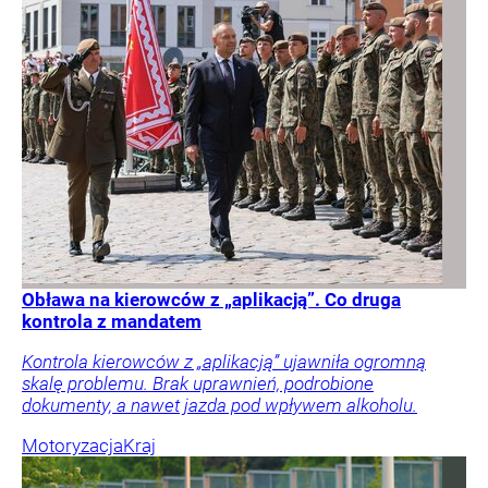
Obława na kierowców z „aplikacją”. Co druga
kontrola z mandatem
Kontrola kierowców z „aplikacją” ujawniła ogromną
skalę problemu. Brak uprawnień, podrobione
dokumenty, a nawet jazda pod wpływem alkoholu.
Motoryzacja
Kraj