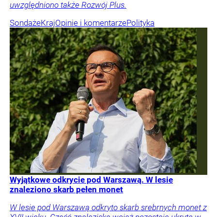
uwzględniono także Rozwój Plus.
Sondaże
Kraj
Opinie i komentarze
Polityka
Wyjątkowe odkrycie pod Warszawą. W lesie
znaleziono skarb pełen monet
W lesie pod Warszawą odkryto skarb srebrnych monet z