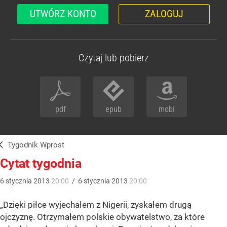
UTWÓRZ KONTO
ZALOGUJ
Czytaj lub pobierz
pdf
epub
mobi
Tygodnik Wprost
Cytat tygodnia
6
stycznia
2013
20:00
/
6
stycznia
2013
20:00
„Dzięki piłce wyjechałem z Nigerii, zyskałem drugą
ojczyznę. Otrzymałem polskie obywatelstwo, za które