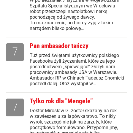
W poniedziałek 7 stycznia w Wojewódzkim
Szpitalu Specjalistycznym we Wrocławiu
robot przeszczepi nastolatkowi nerkę
pochodzącą od żywego dawcy.
To ma znaczenie, bo biorcy żyją z takim
narządem blisko połowę...
Pan ambasador tańczy
7
Tuż przed świętami użytkownicy polskiego
Facebooka żyli życzeniami, które za jego
pośrednictwem „śpiewająco” złożyli nam
pracownicy ambasady USA w Warszawie.
Ambasador RP w Chinach Tadeusz Chomicki
poszedł dalej. Otóż wystąpił w...
Tylko rok dla "Mengele"
7
Doktor Mirosław G. został skazany na rok
w zawieszeniu za łapówkarstwo. To nikły
wyrok, szczególnie jak na zarzuty, które
początkowo formułowano. Przypomnijmy,