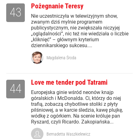
Pożegnanie Teresy
43
Nie uczestniczyła w telewizyjnym show,
zwanym dziś mylnie programem
publicystycznym, nie zwiększała niczyjej
„oglądalności”, nic też nie wiedziała o liczbie
„kliknięć” – głównym kryterium
dziennikarskiego sukcesu....
Magdalena Środa
Love me tender pod Tatrami
44
Europejska ginie wśród neonów knajp
góralskich i McDonalda. Ci, którzy do niej
trafią, zobaczą chybotliwe stoliki z płyty
pilśniowej, a w karcie śledzia, kawę plujkę,
wódkę z ogórkiem. Na scenie króluje pan
Ryszard, czyli Ricardo. Zakopiańska...
Bernadetta Waszkielewicz