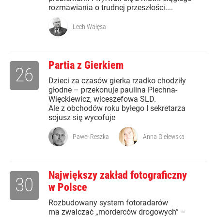
rozmawiania o trudnej przeszłości....
Lech Wałęsa
Partia z Gierkiem
26
Dzieci za czasów gierka rzadko chodziły
głodne – przekonuje paulina Piechna-
Więckiewicz, wiceszefowa SLD.
Ale z obchodów roku byłego I sekretarza
sojusz się wycofuje
Paweł Reszka
Anna Gielewska
Największy zakład fotograficzny
30
w Polsce
Rozbudowany system fotoradarów
ma zwalczać „morderców drogowych” –