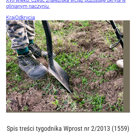
XVII wieku. Część znaleziska wciąż pozostaje ukryta w
glinianym naczyniu.
Kraj
Odkrycia
Spis treści
tygodnika Wprost nr 2/2013 (1559)