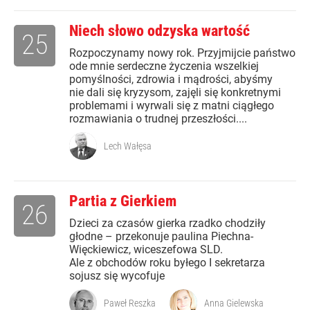
Niech słowo odzyska wartość
25
Rozpoczynamy nowy rok. Przyjmijcie państwo
ode mnie serdeczne życzenia wszelkiej
pomyślności, zdrowia i mądrości, abyśmy
nie dali się kryzysom, zajęli się konkretnymi
problemami i wyrwali się z matni ciągłego
rozmawiania o trudnej przeszłości....
Lech Wałęsa
Partia z Gierkiem
26
Dzieci za czasów gierka rzadko chodziły
głodne – przekonuje paulina Piechna-
Więckiewicz, wiceszefowa SLD.
Ale z obchodów roku byłego I sekretarza
sojusz się wycofuje
Paweł Reszka
Anna Gielewska