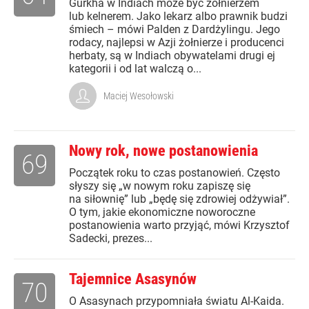
Gurkha w Indiach może być żołnierzem
lub kelnerem. Jako lekarz albo prawnik budzi
śmiech – mówi Palden z Dardżylingu. Jego
rodacy, najlepsi w Azji żołnierze i producenci
herbaty, są w Indiach obywatelami drugi ej
kategorii i od lat walczą o...
Maciej Wesołowski
Nowy rok, nowe postanowienia
69
Początek roku to czas postanowień. Często
słyszy się „w nowym roku zapiszę się
na siłownię” lub „będę się zdrowiej odżywiał”.
O tym, jakie ekonomiczne noworoczne
postanowienia warto przyjąć, mówi Krzysztof
Sadecki, prezes...
Tajemnice Asasynów
70
O Asasynach przypomniała światu Al-Kaida.