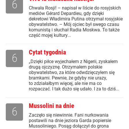
6
Chwała Rosji! – napisał w liście do rosyjskich
mediów Gérard Depardieu, gdy dzięki
dekretowi Władimira Putina otrzymał rosyjskie
obywatelstwo. – Mój ojciec był swego czasu
komunistą i słuchał Radia Moskwa. To także
część mojej kultury...
Cytat tygodnia
6
„Dzięki piłce wyjechałem z Nigerii, zyskałem
drugą ojczyznę. Otrzymałem polskie
obywatelstwo, za które odwdzięczyłem się
bramkami. Pewnie, że gdyby nie urazy,
to zdziałałbym więcej, ale nie ma co
rozpaczać. I tak dużo się udało. I za to dziś...
Mussolini na dnie
6
Zaczęło się niewinnie. Fani nurkowania
postawili na dnie jeziora Garda popiersie
Mussoliniego. Posąg dołączył do grona