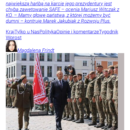
największą hańbą na karcie jego prezydentury jest
chyba zawetowanie SAFE – ocenia Mariusz Witczak z
KO. – Mamy głowę państwa, z której możemy być
dumni – kontruje Marek Jakubiak z Rozwoju Plus.
Kraj
Tylko u Nas
Polityka
Opinie i komentarze
Tygodnik
Wprost
Magdalena
Frindt