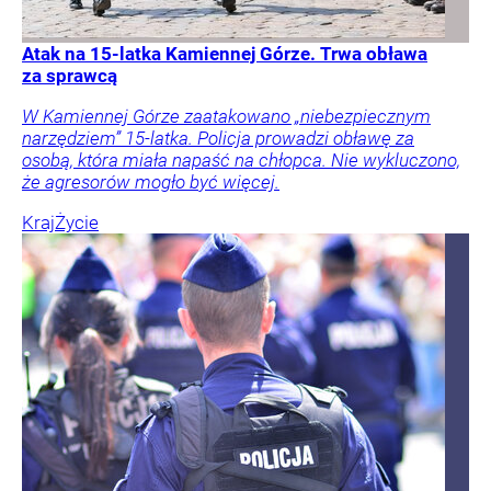
Atak na 15-latka Kamiennej Górze. Trwa obława
za sprawcą
W Kamiennej Górze zaatakowano „niebezpiecznym
narzędziem” 15-latka. Policja prowadzi obławę za
osobą, która miała napaść na chłopca. Nie wykluczono,
że agresorów mogło być więcej.
Kraj
Życie