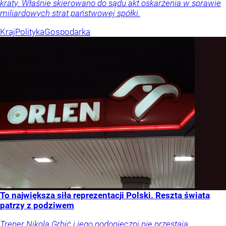
kraty. Właśnie skierowano do sądu akt oskarżenia w sprawie
miliardowych strat państwowej spółki.
Kraj
Polityka
Gospodarka
To największa siła reprezentacji Polski. Reszta świata
patrzy z podziwem
Trener Nikola Grbić i jego podopieczni nie przestają