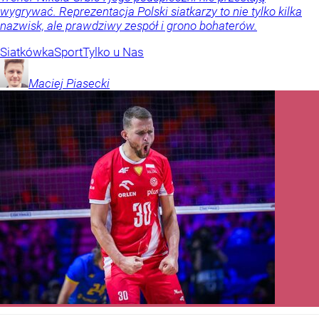
wygrywać. Reprezentacja Polski siatkarzy to nie tylko kilka
nazwisk, ale prawdziwy zespół i grono bohaterów.
Siatkówka
Sport
Tylko u Nas
Maciej
Piasecki