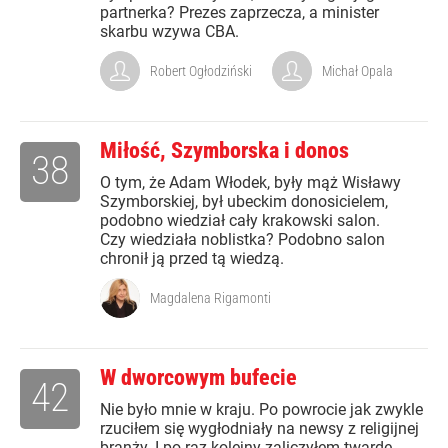
partnerka? Prezes zaprzecza, a minister
skarbu wzywa CBA.
Robert Ogłodziński
Michał Opala
Miłość, Szymborska i donos
38
O tym, że Adam Włodek, były mąż Wisławy
Szymborskiej, był ubeckim donosicielem,
podobno wiedział cały krakowski salon.
Czy wiedziała noblistka? Podobno salon
chronił ją przed tą wiedzą.
Magdalena Rigamonti
W dworcowym bufecie
42
Nie było mnie w kraju. Po powrocie jak zwykle
rzuciłem się wygłodniały na newsy z religijnej
branży. I po raz kolejny zaliczyłem twarde