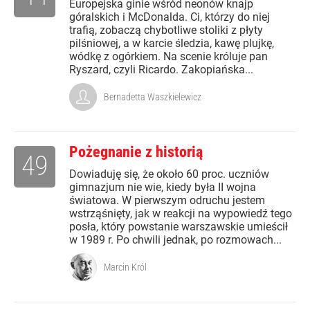
Europejska ginie wśród neonów knajp
góralskich i McDonalda. Ci, którzy do niej
trafią, zobaczą chybotliwe stoliki z płyty
pilśniowej, a w karcie śledzia, kawę plujkę,
wódkę z ogórkiem. Na scenie króluje pan
Ryszard, czyli Ricardo. Zakopiańska...
Bernadetta Waszkielewicz
Pożegnanie z historią
49
Dowiaduję się, że około 60 proc. uczniów
gimnazjum nie wie, kiedy była II wojna
światowa. W pierwszym odruchu jestem
wstrząśnięty, jak w reakcji na wypowiedź tego
posła, który powstanie warszawskie umieścił
w 1989 r. Po chwili jednak, po rozmowach...
Marcin Król