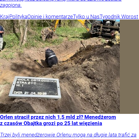
zagojona.
Kraj
Polityka
Opinie i komentarze
Tylko u Nas
Tygodnik Wprost
Orlen stracił przez nich 1,5 mld zł? Menedżerom
z czasów Obajtka grozi po 25 lat więzienia
Trzej byli menedżerowie Orlenu mogą na długie lata trafić za