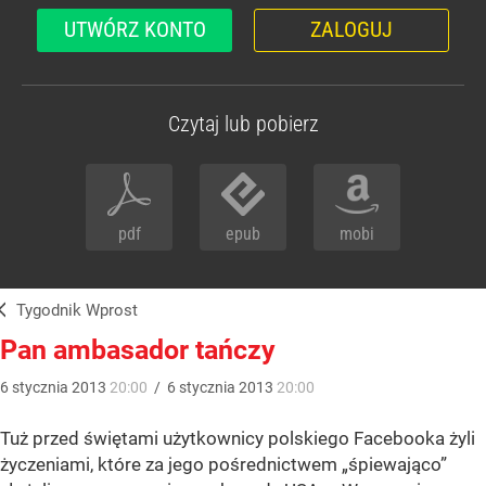
UTWÓRZ KONTO
ZALOGUJ
Czytaj lub pobierz
pdf
epub
mobi
Tygodnik Wprost
Pan ambasador tańczy
6
stycznia
2013
20:00
/
6
stycznia
2013
20:00
Tuż przed świętami użytkownicy polskiego Facebooka żyli
życzeniami, które za jego pośrednictwem „śpiewająco”