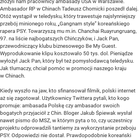
złożyli nam pracownicy ambasady USA w Warszawie.
Ambasador RP w Chinach Tadeusz Chomicki poszedł dalej.
Otóż wystąpił w teledysku, który trawestuje najsłynniejszy
przebój minionego roku, „Gangnam style” koreańskiego
rapera PSY. Towarzyszą mu m.in. Chanchai Ruayrungruang,
97. na liście najbogatszych Chińczyków, i Jack Pan,
przewodniczący klubu biznesowego Be My Guest.
Wyprodukowanie klipu kosztowało 50 tys. dol. Pieniądze
wyłożył Jack Pan, który był też pomysłodawcą teledysku.
Jak tłumaczy, chciał pomóc w promocji naszego kraju
w Chinach.
Kiedy wyszło na jaw, kto sfinansował filmik, polski internet
aż się zagotował. Użytkownicy Twittera pytali, kto kogo
promuje: ambasada Polskę czy ambasador swoich
bogatych przyjaciół z Chin. Bloger Jakub Śpiewak wysłał
nawet pismo do MSZ, w którym pyta o to, czy uczestnicy
projektu odprowadzili tantiemy za wykorzystanie przeboju
PSY. Odpowiedzi nie dostał. Prawdopodobnie koreański