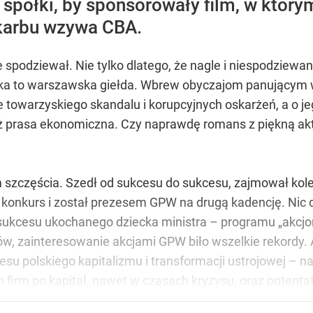
spółki, by sponsorowały film, w który
skarbu wzywa CBA.
ie spodziewał. Nie tylko dlatego, że nagle i niespodziewan
półka to warszawska giełda. Wbrew obyczajom panującym
towarzyskiego skandalu i korupcyjnych oskarżeń, a o j
iż prasa ekonomiczna. Czy naprawdę romans z piękną akto
szczęścia. Szedł od sukcesu do sukcesu, zajmował kolej
 konkurs i został prezesem GPW na drugą kadencję. Nic 
ukcesu ukochanego dziecka ministra – programu „akcjon
ów, zainteresowanie akcjami GPW biło wszelkie rekordy. 
u polskiego kapitalizmu i transformacji ustrojowej – na
 firm po kapitał, nawet w czasach kryzysu, oraz poten