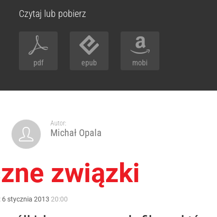
Czytaj lub pobierz
pdf
epub
mobi
Autor:
Michał Opala
zne związki
:
6
stycznia
2013
20:00