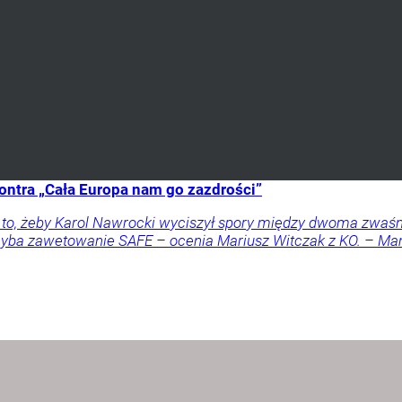
ontra „Cała Europa nam go zazdrości”
a to, żeby Karol Nawrocki wyciszył spory między dwoma zwaś
 chyba zawetowanie SAFE – ocenia Mariusz Witczak z KO. – M