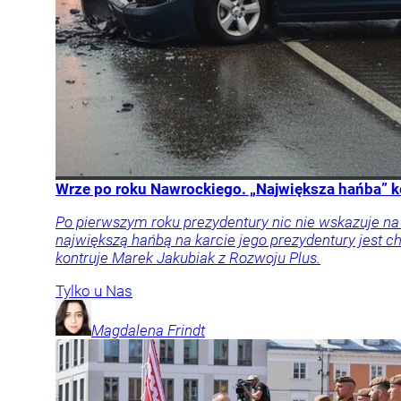
Wrze po roku Nawrockiego. „Największa hańba” k
Po pierwszym roku prezydentury nic nie wskazuje n
największą hańbą na karcie jego prezydentury jest
kontruje Marek Jakubiak z Rozwoju Plus.
Tylko u Nas
Magdalena
Frindt