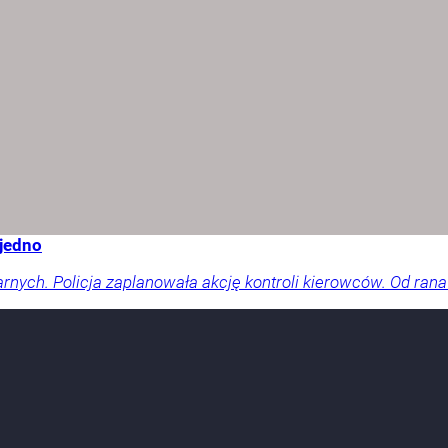
 jedno
arnych. Policja zaplanowała akcję kontroli kierowców. Od rana