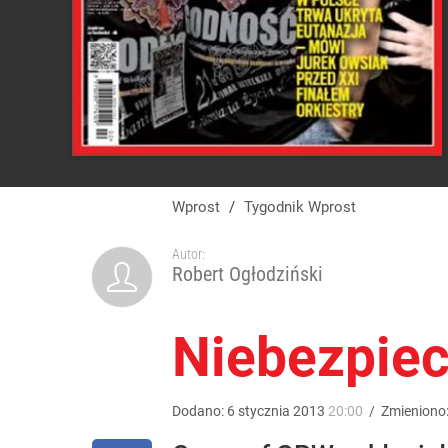
Wprost
/
Tygodnik Wprost
Autor:
Robert Ogłodziński
Niebezpiec
Dodano:
6
stycznia
2013
20:00
/
Zmieniono