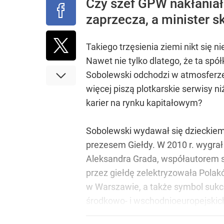
Czy szef GPW nakłaniał 
zaprzecza, a minister 
Takiego trzęsienia ziemi nikt się n
Nawet nie tylko dlatego, że ta s
Sobolewski odchodzi w atmosferze 
więcej piszą plotkarskie serwisy n
karier na rynku kapitałowym?
Sobolewski wydawał się dzieckiem 
prezesem Giełdy. W 2010 r. wygrał
Aleksandra Grada, współautorem s
przez giełdę zelektryzowała Polak
w Warszawie, a także symbol sukces
środkowo- i wschodnioeuropejskich