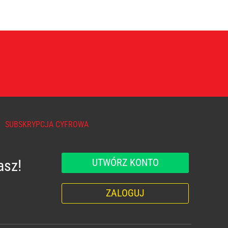
SUBSKRYPCJA CYFROWA
UTWÓRZ KONTO
asz!
ZALOGUJ