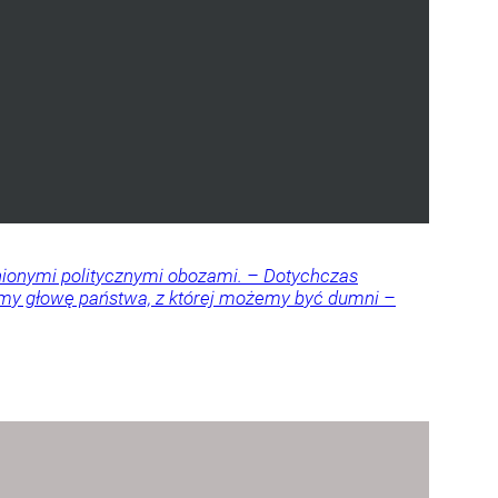
nionymi politycznymi obozami. – Dotychczas
amy głowę państwa, z której możemy być dumni –