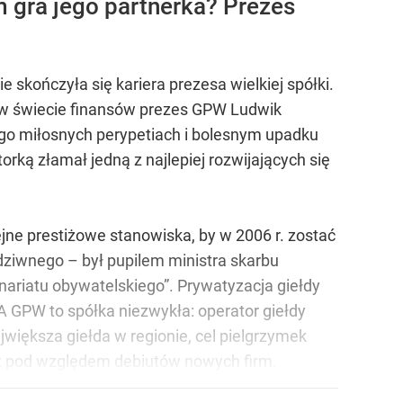
m gra jego partnerka? Prezes
ie skończyła się kariera prezesa wielkiej spółki.
 w świecie finansów prezes GPW Ludwik
ego miłosnych perypetiach i bolesnym upadku
rką złamał jedną z najlepiej rozwijających się
ne prestiżowe stanowiska, by w 2006 r. zostać
dziwnego – był pupilem ministra skarbu
ariatu obywatelskiego”. Prywatyzacja giełdy
A GPW to spółka niezwykła: operator giełdy
jwiększa giełda w regionie, cel pielgrzymek
tat pod względem debiutów nowych firm.