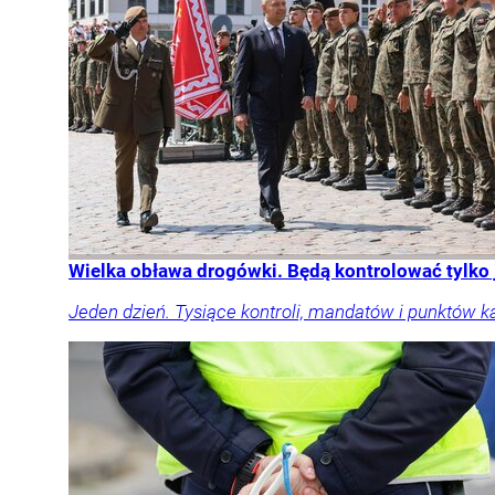
Wielka obława drogówki. Będą kontrolować tylko
Jeden dzień. Tysiące kontroli, mandatów i punktów k