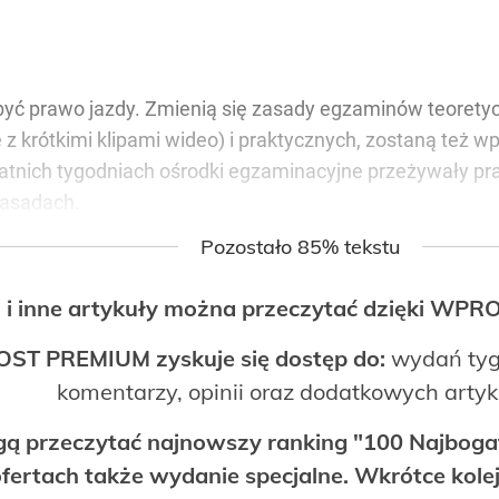
obyć prawo jazdy. Zmienią się zasady egzaminów teorety
 z krótkimi klipami wideo) i praktycznych, zostaną też
tnich tygodniach ośrodki egzaminacyjne przeżywały pra
zasadach.
Pozostało 85% tekstu
 i inne artykuły można przeczytać dzięki WP
OST PREMIUM zyskuje się dostęp do:
wydań tyg
komentarzy, opinii oraz dodatkowych arty
ogą przeczytać najnowszy ranking "100 Najbo
fertach także wydanie specjalne. Wkrótce kolej