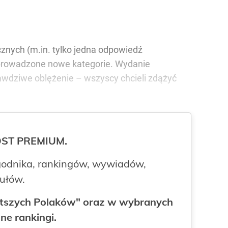
cznych (m.in. tylko jedna odpowiedź
 wprowadzone nowe kategorie. Wydanie
wdziwe oblężenie – wszyscy chcieli zdążyć
ROST PREMIUM.
odnika, rankingów, wywiadów,
kułów.
gatszych Polaków" oraz w wybranych
ne rankingi.