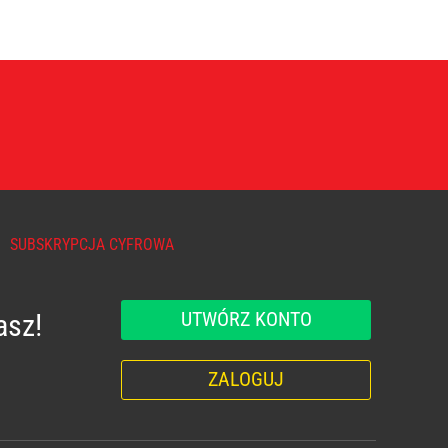
SUBSKRYPCJA CYFROWA
UTWÓRZ KONTO
asz!
ZALOGUJ