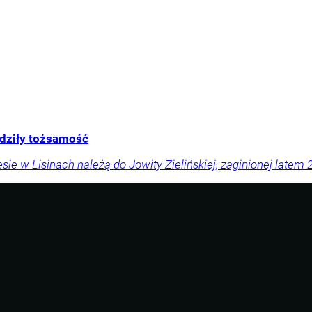
rdziły tożsamość
sie w Lisinach należą do Jowity Zielińskiej, zaginionej latem 