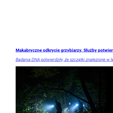
Makabryczne odkrycie grzybiarzy. Służby potwie
Badania DNA potwierdziły, że szczątki znalezione w le