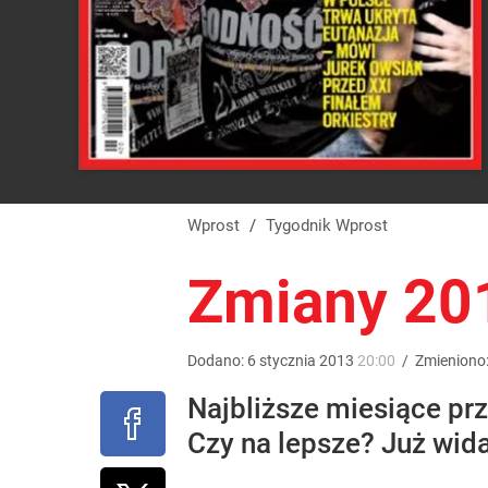
Wprost
/
Tygodnik Wprost
Zmiany 201
Dodano:
6
stycznia
2013
20:00
/
Zmieniono
Najbliższe miesiące prz
Czy na lepsze? Już wida