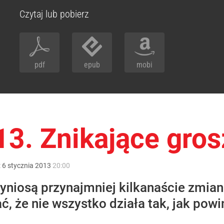
Czytaj lub pobierz
pdf
epub
mobi
3. Znikające gros
:
6
stycznia
2013
20:00
yniosą przynajmniej kilkanaście zmian
ć, że nie wszystko działa tak, jak powi