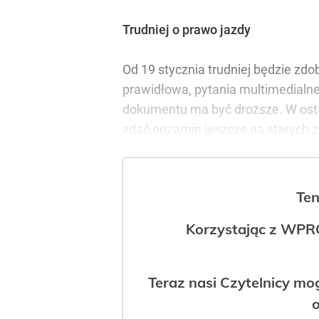
Trudniej o prawo jazdy
Od 19 stycznia trudniej będzie zd
prawidłowa, pytania multimedialne
dokumentu ma być droższe. W osta
zdać egzamin jeszcze na starych 
Ten
Korzystając z WPR
Teraz nasi Czytelnicy m
o