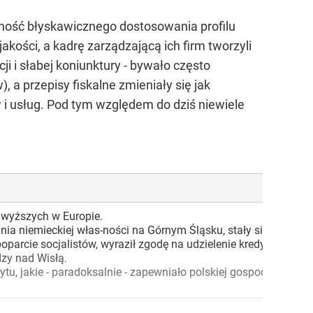
ność błyskawicznego dostosowania profilu
kości, a kadrę zarządzającą ich firm tworzyli
ji i słabej koniunktury - bywało często
, a przepisy fiskalne zmieniały się jak
i usług. Pod tym względem do dziś niewiele
jwyższych w Europie.
a niemieckiej włas-ności na Górnym Śląsku, stały się w połowi
oparcie socjalistów, wyraził zgodę na udzielenie kredytu Bank
dzy nad Wisłą.
tu, jakie - paradoksalnie - zapewniało polskiej gospodarce fu