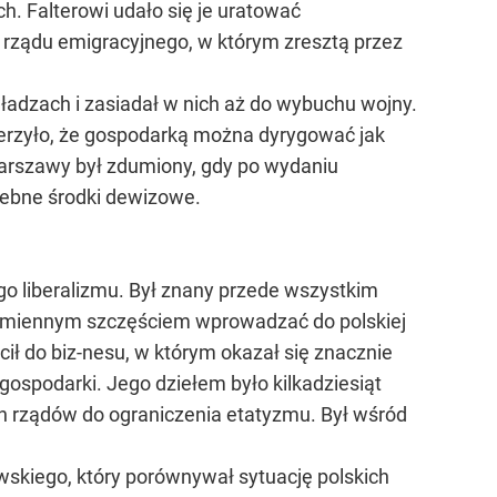
ch. Falterowi udało się je uratować
m rządu emigracyjnego, w którym zresztą przez
władzach i zasiadał w nich aż do wybuchu wojny.
ierzyło, że gospodarką można dyrygować jak
Warszawy był zdumiony, gdy po wydaniu
zebne środki dewizowe.
o liberalizmu. Był znany przede wszystkim
e zmiennym szczęściem wprowadzać do polskiej
ił do biz-nesu, w którym okazał się znacznie
j gospodarki. Jego dziełem było kilkadziesiąt
ch rządów do ograniczenia etatyzmu. Był wśród
wskiego, który porównywał sytuację polskich