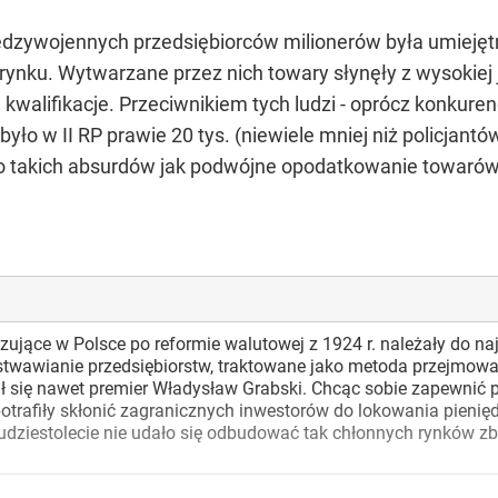
dzywojennych przedsiębiorców milionerów była umiejęt
ynku. Wytwarzane przez nich towary słynęły z wysokiej ja
walifikacje. Przeciwnikiem tych ludzi - oprócz konkurenc
 w II RP prawie 20 tys. (niewiele mniej niż policjantów)
o takich absurdów jak podwójne opodatkowanie towarów 
ujące w Polsce po reformie walutowej z 1924 r. należały do na
twawianie przedsiębiorstw, traktowane jako metoda przejmowani
 się nawet premier Władysław Grabski. Chcąc sobie zapewnić p
potrafiły skłonić zagranicznych inwestorów do lokowania pienię
dziestolecie nie udało się odbudować tak chłonnych rynków zby