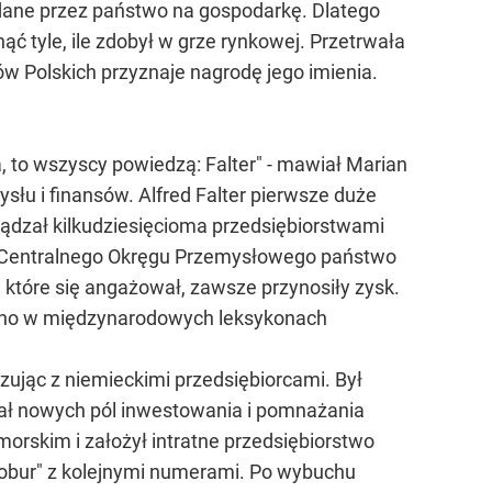
ładane przez państwo na gospodarkę. Dlatego
ąć tyle, ile zdobył w grze rynkowej. Przetrwała
w Polskich przyznaje nagrodę jego imienia.
a, to wszyscy powiedzą: Falter" - mawiał Marian
słu i finansów. Alfred Falter pierwsze duże
rządzał kilkudziesięcioma przedsiębiorstwami
wę Centralnego Okręgu Przemysłowego państwo
w które się angażował, zawsze przynosiły zysk.
iano w międzynarodowych leksykonach
ując z niemieckimi przedsiębiorcami. Był
ał nowych pól inwestowania i pomnażania
orskim i założył intratne przedsiębiorstwo
Robur" z kolejnymi numerami. Po wybuchu