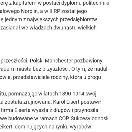
erę z kapitałem w postaci dyplomu politechniki
owego Norblin, a w II RP został jego
ię jednym z największych przedsiębiorstw
 zasiadał we władzach dwunastu wielkich
o przeszłości. Polski Manchester pozbawiony
ładem miasta bez przyszłości. O tym, że nadal
owie, przedstawiciele rodziny, która u progu
witu, pomnażając w latach 1890-1914 swój
yka została zrujnowana, Karol Eisert postawił
. firma Eiserta wyszła z długów i przynosiła
lowe budowane w ramach COP. Sukcesy odnosił
weikert, dominujących na rynku wyrobów