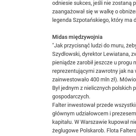
odniesie sukces, jeśli nie zostaną
zaangażował się w walkę o obniżeni
legenda Szpotańskiego, który ma d
Midas międzywojnia
"Jak przycisnąć ludzi do muru, żeb
Szydłowski, dyrektor Lewiatana, z
pieniądze zarobił jeszcze u progu 
reprezentującymi zawrotny jak na
zainwestowało 400 mln zł). Mówiono
Był jednym z nielicznych polskic
gospodarczych.
Falter inwestował przede wszystki
głównym udziałowcem i prezesem Z
kapitału. W Warszawie kupował nie
żeglugowe Polskarob. Flota Falte