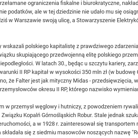
 przełamane ograniczenia fiskalne i biurokratyczne, nak
e podatków, ale w tej dziedzinie nie udało mu się osiągn
ziś w Warszawie swoją ulicę, a Stowarzyszenie Elektrykó
y wskazali polskiego kapitalistę z prawdziwego zdarzeni
wiązku skupiającego przedwojenną elitę polskiego przemy
niepodległości. W latach 30., będąc u szczytu kariery, za
 warunki II RP kapitał w wysokości 350 mln zł (w budo
, że Falter jest jak mityczny Midas - przedsięwzięcia, 
h przemysłowców okresu II RP, którego nazwisko wymien
m w przemysł węglowy i hutniczy, z powodzeniem rywaliz
wiązku Kopalń Górnośląskich Robur. Stale jednak szuk
ruchomości, a w 1928 r. zainteresował się transportem m
ra składała się z siedmiu masowców noszących nazwę "