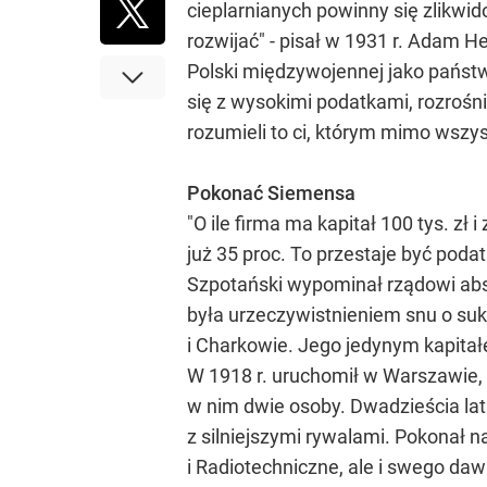
cieplarnianych powinny się zlikwid
rozwijać" - pisał w 1931 r. Adam 
Polski międzywojennej jako państw
się z wysokimi podatkami, rozrośn
rozumieli to ci, którym mimo wszy
Pokonać Siemensa
"O ile firma ma kapitał 100 tys. zł 
już 35 proc. To przestaje być poda
Szpotański wypominał rządowi absu
była urzeczywistnieniem snu o suk
i Charkowie. Jego jedynym kapitał
W 1918 r. uruchomił w Warszawie, 
w nim dwie osoby. Dwadzieścia lat
z silniejszymi rywalami. Pokonał 
i Radiotechniczne, ale i swego d