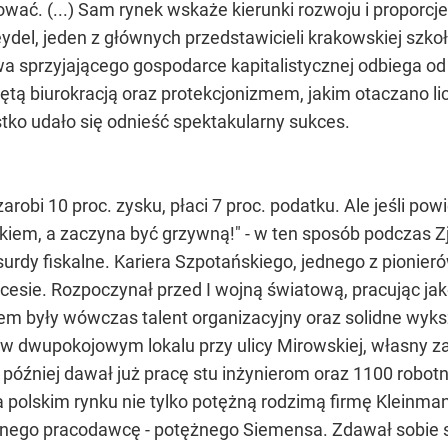
ować. (...) Sam rynek wskaże kierunki rozwoju i proporcj
Heydel, jeden z głównych przedstawicieli krakowskiej s
a sprzyjającego gospodarce kapitalistycznej odbiega od 
iętą biurokracją oraz protekcjonizmem, jakim otaczano l
stko udało się odnieść spektakularny sukces.
i zarobi 10 proc. zysku, płaci 7 proc. podatku. Ale jeśli po
tkiem, a zaczyna być grzywną!" - w ten sposób podczas Z
rdy fiskalne. Kariera Szpotańskiego, jednego z pionier
cesie. Rozpoczynał przed I wojną światową, pracując j
em były wówczas talent organizacyjny oraz solidne wyks
w dwupokojowym lokalu przy ulicy Mirowskiej, własny zak
 później dawał już pracę stu inżynierom oraz 1100 robo
na polskim rynku nie tylko potężną rodzimą firmę Kleinm
awnego pracodawcę - potężnego Siemensa. Zdawał sobie s