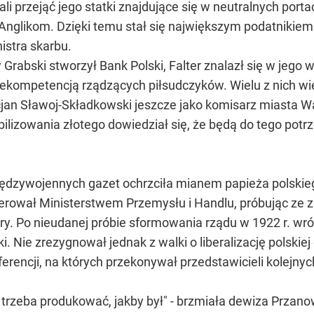
i przejąć jego statki znajdujące się w neutralnych porta
 Anglikom. Dzięki temu stał się największym podatnikie
istra skarbu.
Grabski stworzył Bank Polski, Falter znalazł się w jego 
iekompetencją rządzących piłsudczyków. Wielu z nich w
icjan Sławoj-Składkowski jeszcze jako komisarz miasta 
ilizowania złotego dowiedział się, że będą do tego potr
ędzywojennych gazet ochrzciła mianem papieża polskieg
 kierował Ministerstwem Przemysłu i Handlu, próbując z
y. Po nieudanej próbie sformowania rządu w 1922 r. wróc
ki. Nie zrezygnował jednak z walki o liberalizację polskie
encji, na których przekonywał przedstawicieli kolejny
trzeba produkować, jakby był" - brzmiała dewiza Przano