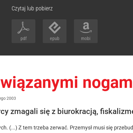
Czytaj lub pobierz
pdf
epub
mobi
związanymi nogam
ego
2003
rcy zmagali się z biurokracją, fiskaliz
rych. (...) Z tem trzeba zerwać. Przemysł musi się prz