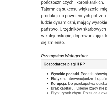
pończoszniczych i koronkarskich.
Tajemnicą sukcesu większości mię
produkcji do powojennych potrzeb r
ludzie dynamiczni, mający wysokie k
państwo. Urzędników skarbowych było
w kalejdoskopie, doprowadzając d
się zmieniło.
Przemysław Waingertner
Gospodarcze plagi II RP
Wysokie podatki.
Podatki obowiąz
Etatyzm.
Interwencjonizm i upańs
Korupcja.
Do przekupstwa uciekał
Brak kapitału.
Kolejne rządy nie 
Płytki rynek zbytu.
Przez całe dwu