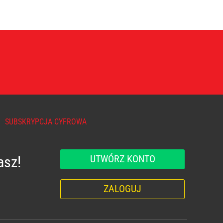
SUBSKRYPCJA CYFROWA
UTWÓRZ KONTO
asz!
ZALOGUJ