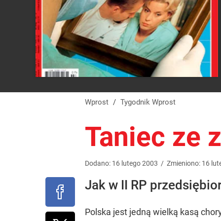
Wprost
/
Tygodnik Wprost
Taniec ze 
Dodano:
16
lutego
2003
/
Zmieniono:
16
lut
Jak w II RP przedsiębio
Polska jest jedną wielką kasą cho