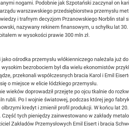
anymi nogami. Podobnie jak Szpotański zaczynał on kari
zarządu warszawskiego przedsiębiorstwa przemysłu metal
wiedzy i trafnym decyzjom Przanowskiego Norblin stał s
nowski, nazywany rekinem finansowym, u schyłku lat 30.
pitałem w wysokości prawie 300 mln zł.
i jako ośrodka przemysłu włókienniczego należała już d
 z wysokim bezrobociem był dla wielu ekonomistów przyk
ądze, przekonali współczesnych bracia Karol i Emil Eisert
 się o miejsce w elicie łódzkiego przemysłu.
mie wieków doprowadził przejęte po ojcu tkalnie do rozk
 mln rubli. Po I wojnie światowej, podczas której jego fabr
olbrzymi kredyt i zmienił profil produkcji. W końcu lat 20
ł. Część tych pieniędzy zainwestowano w zakłady meta
ściciel Zakładów Przemysłowych Emil Eisert i bracia Sch