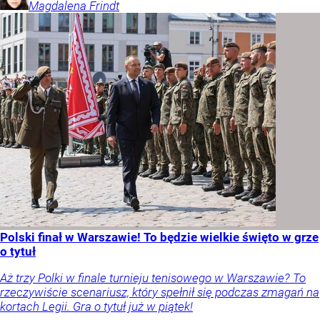
Magdalena
Frindt
Polski finał w Warszawie! To będzie wielkie święto w grze
o tytuł
Aż trzy Polki w finale turnieju tenisowego w Warszawie? To
rzeczywiście scenariusz, który spełnił się podczas zmagań na
kortach Legii. Gra o tytuł już w piątek!