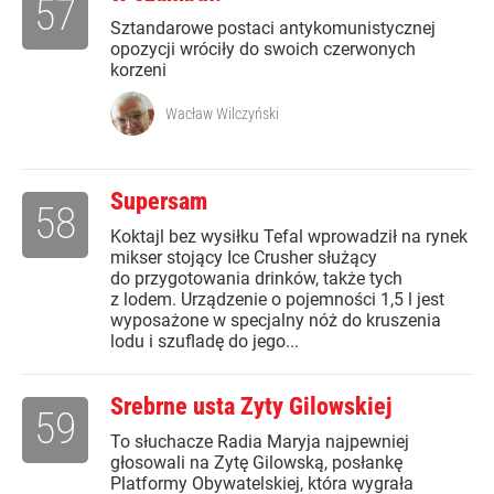
57
Sztandarowe postaci antykomunistycznej
opozycji wróciły do swoich czerwonych
korzeni
Wacław Wilczyński
Supersam
58
Koktajl bez wysiłku Tefal wprowadził na rynek
mikser stojący Ice Crusher służący
do przygotowania drinków, także tych
z lodem. Urządzenie o pojemności 1,5 l jest
wyposażone w specjalny nóż do kruszenia
lodu i szufladę do jego...
Srebrne usta Zyty Gilowskiej
59
To słuchacze Radia Maryja najpewniej
głosowali na Zytę Gilowską, posłankę
Platformy Obywatelskiej, która wygrała