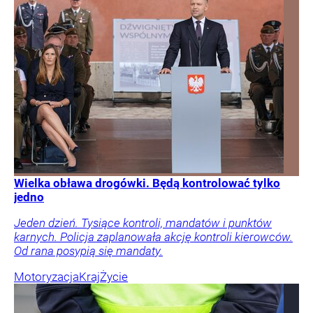
Wielka obława drogówki. Będą kontrolować tylko
jedno
Jeden dzień. Tysiące kontroli, mandatów i punktów
karnych. Policja zaplanowała akcję kontroli kierowców.
Od rana posypią się mandaty.
Motoryzacja
Kraj
Życie