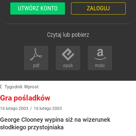
UTWÓRZ KONTO
ZALOGUJ
Czytaj lub pobierz
pdf
epub
mobi
Tygodnik Wprost
Gra pośladków
16
lutego
2003
/
16
lutego
2003
George Clooney wypina siź na wizerunek
słodkiego przystojniaka