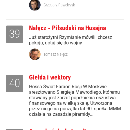
Grzegorz Pawelczyk
Nałęcz - Piłsudski na Husajna
39
Już starożytni Rzymianie mówili: chcesz
pokoju, gotuj się do wojny
Tomasz Nałęcz
Giełda i wektory
40
Hossa Świat Faraon Rosji W Moskwie
aresztowano Siergieja Mawrodiego, któremu
stawiany jest zarzut popełnienia oszustwa
finansowego na wielką skalę. Utworzona
przez niego na początku lat 90. spółka MMM
działała na zasadzie piramidy...