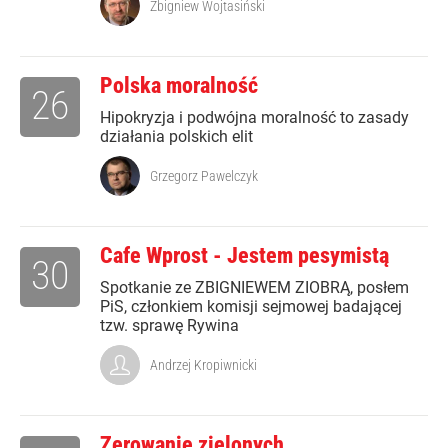
Zbigniew Wojtasiński
Polska moralność
26
Hipokryzja i podwójna moralność to zasady
działania polskich elit
Grzegorz Pawelczyk
Cafe Wprost - Jestem pesymistą
30
Spotkanie ze ZBIGNIEWEM ZIOBRĄ, posłem
PiS, członkiem komisji sejmowej badającej
tzw. sprawę Rywina
Andrzej Kropiwnicki
Zerowanie zielonych