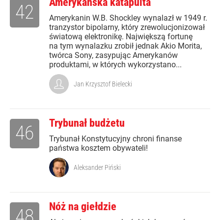
Amerykańska katapulta
42
Amerykanin W.B. Shockley wynalazł w 1949 r.
tranzystor bipolarny, który zrewolucjonizował
światową elektronikę. Największą fortunę
na tym wynalazku zrobił jednak Akio Morita,
twórca Sony, zasypując Amerykanów
produktami, w których wykorzystano...
Jan Krzysztof Bielecki
Trybunał budżetu
46
Trybunał Konstytucyjny chroni finanse
państwa kosztem obywateli!
Aleksander Piński
Nóż na giełdzie
48