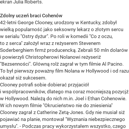
ekran Julia Roberts.
Zdolny uczeń braci Cohenów
42-letni George Clooney, urodzony w Kentucky, zdobył
wielką popularność jako seksowny lekarz o złotym sercu
w serialu "Ostry dyżur". Po roli w komedii "Co z oczu,
to z serca" założył wraz z reżyserem Stevenem
Soderberghiem firmź producencką. Zebrali 50 mln dolarów
i powierzyli Christopherowi Nolanowi reżyseriź
"Bezsenności". Główną rolź zagrał w tym filmie Al Pacino.
To był pierwszy poważny film Nolana w Hollywood i od razu
okazał siź sukcesem.
Clooney potrafi sobie dobierać przyjaciół
i współpracowników, dlatego ma coraz mocniejszą pozycjź
w Hollywood. Należą do nich m.in. Joel i Ethan Cohenowie.
W ich nowym filmie "Okrucieństwo nie do zniesienia"
Clooney zagrał z Catherine Zetą-Jones. Gdy nie musiał siź
pojawiać na planie, montował "Wyznania niebezpiecznego
umysłu". - Podczas pracy wykorzystałem wszystko, czego