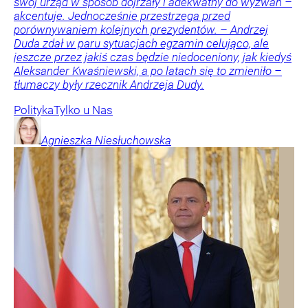
swój urząd w sposób dojrzały i adekwatny do wyzwań –
akcentuje. Jednocześnie przestrzega przed
porównywaniem kolejnych prezydentów. – Andrzej
Duda zdał w paru sytuacjach egzamin celująco, ale
jeszcze przez jakiś czas będzie niedoceniony, jak kiedyś
Aleksander Kwaśniewski, a po latach się to zmieniło –
tłumaczy były rzecznik Andrzeja Dudy.
Polityka
Tylko u Nas
Agnieszka
Niesłuchowska