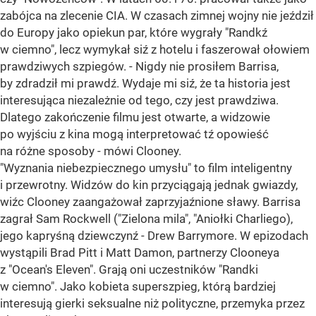
zabójca na zlecenie CIA. W czasach zimnej wojny nie jeździł
do Europy jako opiekun par, które wygrały "Randkź
w ciemno", lecz wymykał siź z hotelu i faszerował ołowiem
prawdziwych szpiegów. - Nigdy nie prosiłem Barrisa,
by zdradził mi prawdź. Wydaje mi siź, że ta historia jest
interesująca niezależnie od tego, czy jest prawdziwa.
Dlatego zakończenie filmu jest otwarte, a widzowie
po wyjściu z kina mogą interpretować tź opowieść
na różne sposoby - mówi Clooney.
"Wyznania niebezpiecznego umysłu" to film inteligentny
i przewrotny. Widzów do kin przyciągają jednak gwiazdy,
wiźc Clooney zaangażował zaprzyjaźnione sławy. Barrisa
zagrał Sam Rockwell ("Zielona mila", "Aniołki Charliego),
jego kapryśną dziewczynź - Drew Barrymore. W epizodach
wystąpili Brad Pitt i Matt Damon, partnerzy Clooneya
z "Ocean's Eleven". Grają oni uczestników "Randki
w ciemno". Jako kobieta superszpieg, którą bardziej
interesują gierki seksualne niż polityczne, przemyka przez