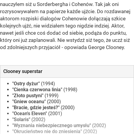
nauczyłem siź u Sorderbergha i Cohenów. Tak jak oni
rozrysowywałem na papierze każde ujźcie. Do rozdawanej
aktorom rozpiski dialogów Cohenowie dołączają szkice
kolejnych ujźć, nie widziałem tego nigdzie indziej. Aktor,
nawet jeśli chce coś dodać od siebie, podąża do punktu,
który oni już zaplanowali. Nie wstydzź siź tego, że uczź siź
od zdolniejszych przyjaciół - opowiada George Clooney.
Clooney superstar
"Ostry dyżur"
(1994)
"Cienka czerwona linia"
(1998)
"Złoto pustyni"
(1999)
"Gniew oceanu"
(2000)
"Bracie, gdzie jesteś?"
(2000)
"Ocean's Eleven"
(2001)
"Solaris"
(2002)
"Wyznania niebezpiecznego umysłu"
(2002)
"Okrucieństwo nie do zniesienia"
(2002)