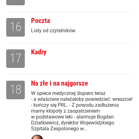
Poczta
16
Listy od czytelników
Kadry
17
Na złe i na najgorsze
18
W opiece medycznej dopiero teraz
- a właściwie należałoby powiedzieć: wreszcie!
- kończy się PRL. - Z powodu zadłużenia
mamy kłopoty z zaopatrzeniem
w podstawowe leki - alarmuje Bogdan
Dziatkiewicz, dyrektor Wojewódzkiego
Szpitala Zespolonego w...