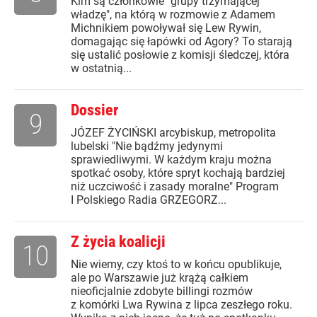
Kim są członkowie "grupy trzymającej
władzę", na którą w rozmowie z Adamem
Michnikiem powoływał się Lew Rywin,
domagając się łapówki od Agory? To starają
się ustalić posłowie z komisji śledczej, która
w ostatnią...
Dossier
9
JÓZEF ŻYCIŃSKI arcybiskup, metropolita
lubelski "Nie bądźmy jedynymi
sprawiedliwymi. W każdym kraju można
spotkać osoby, które spryt kochają bardziej
niż uczciwość i zasady moralne" Program
I Polskiego Radia GRZEGORZ...
Z życia koalicji
10
Nie wiemy, czy ktoś to w końcu opublikuje,
ale po Warszawie już krążą całkiem
nieoficjalnie zdobyte billingi rozmów
z komórki Lwa Rywina z lipca zeszłego roku.