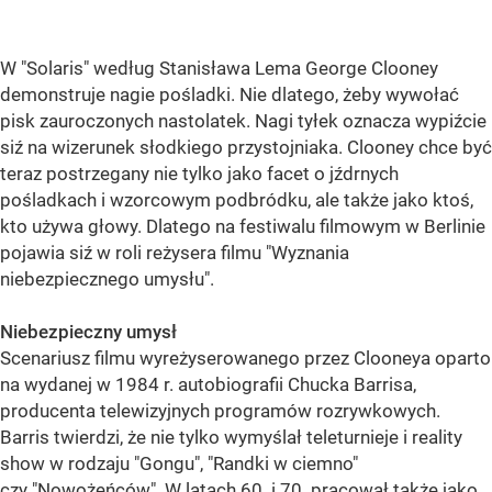
W "Solaris" według Stanisława Lema George Clooney
demonstruje nagie pośladki. Nie dlatego, żeby wywołać
pisk zauroczonych nastolatek. Nagi tyłek oznacza wypiźcie
siź na wizerunek słodkiego przystojniaka. Clooney chce być
teraz postrzegany nie tylko jako facet o jźdrnych
pośladkach i wzorcowym podbródku, ale także jako ktoś,
kto używa głowy. Dlatego na festiwalu filmowym w Berlinie
pojawia siź w roli reżysera filmu "Wyznania
niebezpiecznego umysłu".
Niebezpieczny umysł
Scenariusz filmu wyreżyserowanego przez Clooneya oparto
na wydanej w 1984 r. autobiografii Chucka Barrisa,
producenta telewizyjnych programów rozrywkowych.
Barris twierdzi, że nie tylko wymyślał teleturnieje i reality
show w rodzaju "Gongu", "Randki w ciemno"
czy "Nowożeńców". W latach 60. i 70. pracował także jako