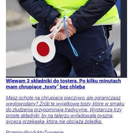
Wlewam 3 składniki do tostera. Po kilku minutach
mam chrupiące „tosty” bez chleba
Masz ochotę na chrupiące pieczywo, ale ograniczasz
węglowodany? Zrób te wyjątkowe tosty, które w smaku
do złudzenia przypominają tradycyjne. Wystarczą trzy
proste składniki, by na talerzu wylądowała pyszna,
sycąca przekąska, która nie obciąża żołądka.
Przepisy
Produkty
Żywienie