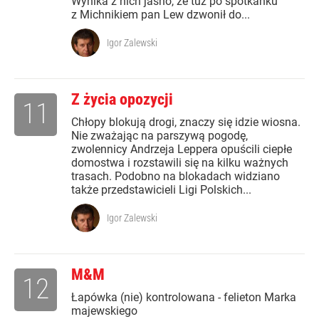
Wynika z nich jasno, że tuż po spotkanku
z Michnikiem pan Lew dzwonił do...
Igor Zalewski
Z życia opozycji
11
Chłopy blokują drogi, znaczy się idzie wiosna.
Nie zważając na parszywą pogodę,
zwolennicy Andrzeja Leppera opuścili ciepłe
domostwa i rozstawili się na kilku ważnych
trasach. Podobno na blokadach widziano
także przedstawicieli Ligi Polskich...
Igor Zalewski
M&M
12
Łapówka (nie) kontrolowana - felieton Marka
majewskiego