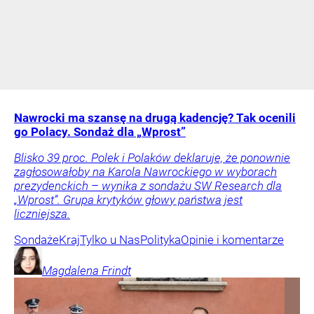
Nawrocki ma szansę na drugą kadencję? Tak ocenili
go Polacy. Sondaż dla „Wprost”
Blisko 39 proc. Polek i Polaków deklaruje, że ponownie
zagłosowałoby na Karola Nawrockiego w wyborach
prezydenckich – wynika z sondażu SW Research dla
„Wprost”. Grupa krytyków głowy państwa jest
liczniejsza.
Sondaże
Kraj
Tylko u Nas
Polityka
Opinie i komentarze
Magdalena
Frindt