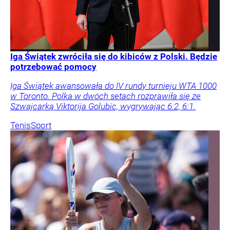
Iga Świątek zwróciła się do kibiców z Polski. Będzie
potrzebować pomocy
Iga Świątek awansowała do IV rundy turnieju WTA 1000
w Toronto. Polka w dwóch setach rozprawiła się ze
Szwajcarką Viktorija Golubic, wygrywając 6:2, 6:1.
Tenis
Sport