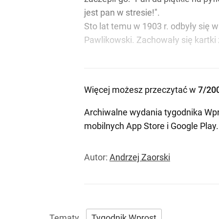
jest pan w stresie!".
Sto lat temu w 1903 r. odbyły się 
Pawlikowski. Zachowały się kartki z
Więcej możesz przeczytać w
7/20
Archiwalne wydania tygodnika Wpr
mobilnych
App Store
i
Google Play
.
Autor:
Andrzej Zaorski
Tygodnik Wprost