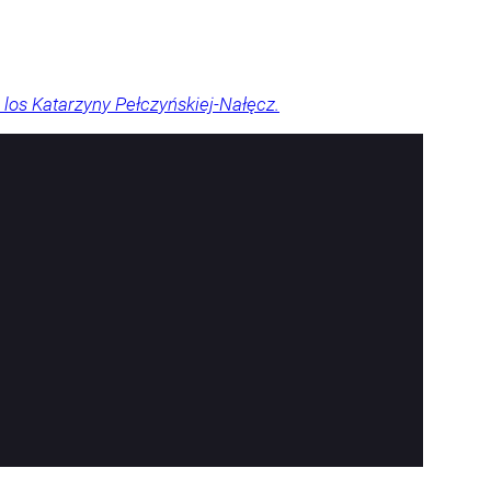
 los Katarzyny Pełczyńskiej-Nałęcz.