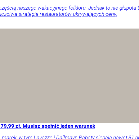
ęścią naszego wakacyjnego folkloru. Jednak to nie głupota t
uczciwa strategia restauratorów ukrywających ceny.
 79,99 zł. Musisz spełnić jeden warunek
 marek, w tym Lavazzę i Dallmayr. Rabaty sięgają nawet 81 pr