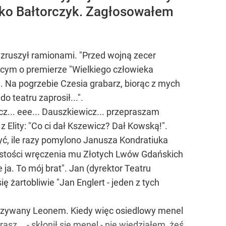
jako Bałtorczyk. Zagłosowałem
wzruszył ramionami. "Przed wojną zecer
jącym o premierze "Wielkiego człowieka
". Na pogrzebie Czesia grabarz, biorąc z mych
 teatru zaprosił...".
z... eee... Dauszkiewicz... przepraszam
Elity: "Co ci dał Kszewicz? Dał Kowską!".
yć, ile razy pomylono Janusza Kondratiuka
ystości wręczenia mu Złotych Lwów Gdańskich
ja. To mój brat". Jan (dyrektor Teatru
 żartobliwie "Jan Englert - jeden z tych
 nazywany Leonem. Kiedy więc osiedlowy menel
rasz... - skłonił się menel - nie wiedziałem, żeś