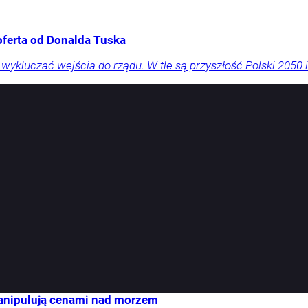
oferta od Donalda Tuska
ykluczać wejścia do rządu. W tle są przyszłość Polski 2050 i
manipulują cenami nad morzem