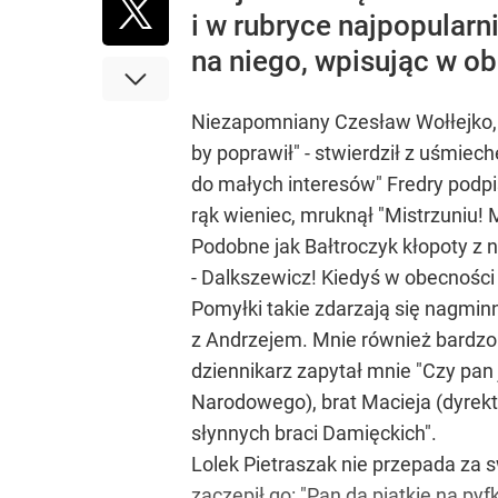
i w rubryce najpopularn
na niego, wpisując w ob
Niezapomniany Czesław Wołłejko, g
by poprawił" - stwierdził z uśmie
do małych interesów" Fredry podpis
rąk wieniec, mruknął "Mistrzuniu! 
Podobne jak Bałtroczyk kłopoty z 
- Dalkszewicz! Kiedyś w obecności
Pomyłki takie zdarzają się nagmin
z Andrzejem. Mnie również bardz
dziennikarz zapytał mnie "Czy pan 
Narodowego), brat Macieja (dyrekto
słynnych braci Damięckich".
Lolek Pietraszak nie przepada za
zaczepił go: "Pan da piątkie na pyfk