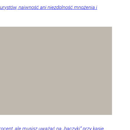
urystów, naiwność ani niezdolność mnożenia i
ocent, ale musisz uważać na „haczyki” przy kasie.