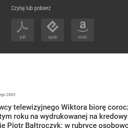
Czytaj lub pobierz
pdf
epub
mobi
ego
2003
wcy telewizyjnego Wiktora biorę coroc
 tym roku na wydrukowanej na kredowy
e Piotr Bałtroczyk: w rubryce osobowo