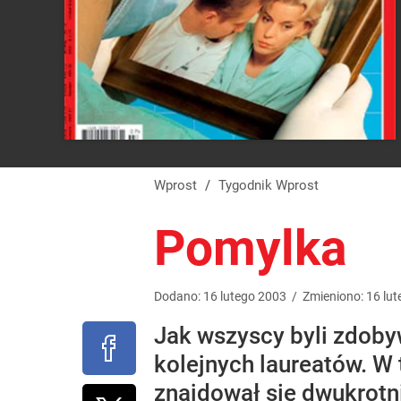
Wprost
/
Tygodnik Wprost
Pomylka
Dodano:
16
lutego
2003
/
Zmieniono:
16
lut
Jak wszyscy byli zdoby
kolejnych laureatów. W
znajdował się dwukrotni