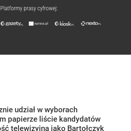
Platformy prasy cyfrowej:
znie udział w wyborach
m papierze liście kandydatów
ść telewizyjna jako Bartołczyk