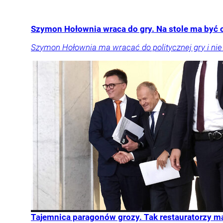
Szymon Hołownia wraca do gry. Na stole ma być 
Szymon Hołownia ma wracać do politycznej gry i nie w
Tajemnica paragonów grozy. Tak restauratorzy 