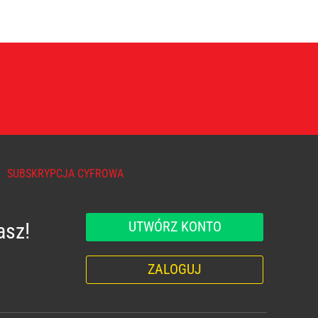
SUBSKRYPCJA CYFROWA
UTWÓRZ KONTO
asz!
ZALOGUJ