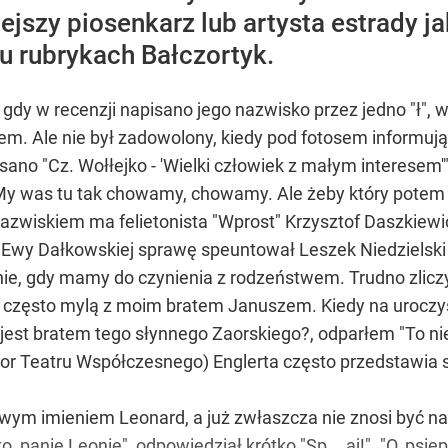
iejszy piosenkarz lub artysta estrady 
u rubrykach Bałczortyk.
dy w recenzji napisano jego nazwisko przez jedno "ł", 
chem. Ale nie był zadowolony, kiedy pod fotosem informu
ano "Cz. Wołłejko - 'Wielki człowiek z małym interesem'
My was tu tak chowamy, chowamy. Ale żeby który potem do
nazwiskiem ma felietonista "Wprost" Krzysztof Daszkiewic
 Ewy Dałkowskiej sprawę speuntował Leszek Niedzielski z 
nie, gdy mamy do czynienia z rodzeństwem. Trudno zlicz
o często mylą z moim bratem Januszem. Kiedy na urocz
jest bratem tego słynnego Zaorskiego?, odparłem "To nie 
r Teatru Współczesnego) Englerta często przedstawia się
 swym imieniem Leonard, a już zwłaszcza nie znosi być
o, panie Leonie", odpowiedział krótko "Sp... aj!". "O, psiep