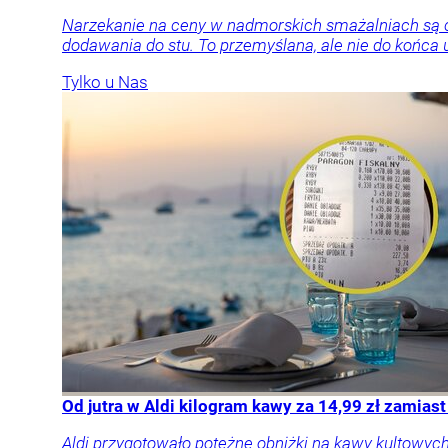
Narzekanie na ceny w nadmorskich smażalniach są cz
dodawania do stu. To przemyślana, ale nie do końca 
Tylko u Nas
Od jutra w Aldi kilogram kawy za 14,99 zł zamiast
Aldi przygotowało potężne obniżki na kawy kultowych