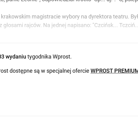
w krakowskim magistracie wybory na dyrektora teatru. By
 głosami rajców. Na jednej napisano: "Czcińsk... Tczciń...
03 wydaniu
tygodnika Wprost
.
ost dostępne są w specjalnej ofercie
WPROST PREMIU