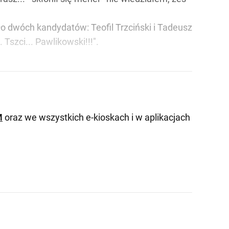
ło dwóch kandydatów: Teofil Trzciński i Tadeusz
 Tszci... Pawlikowski!!!".
M
oraz we wszystkich e-kioskach i w aplikacjach