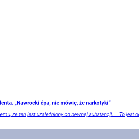
denta. „Nawrocki ćpa, nie mówię, że narkotyki”
mu, że ten jest uzależniony od pewnej substancji. – To jest