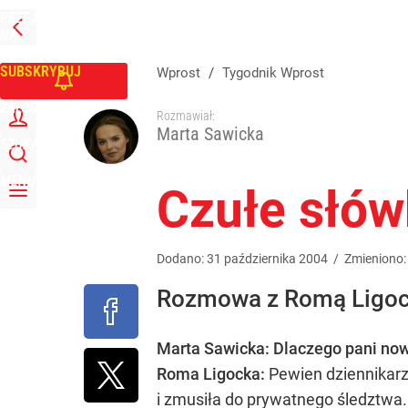
PRZEJDŹ
Udostępnij
0
Skomentuj
NA
WPROST
STRONĘ
GŁÓWNĄ
SUBSKRYBUJ
Wprost
/
Tygodnik Wprost
ZALOGUJ
Rozmawiał:
Marta Sawicka
SZUKAJ
MENU
Czułe słów
Dodano:
31
października
2004
/
Zmieniono
Rozmowa z Romą Ligock
Marta Sawicka: Dlaczego pani now
Roma Ligocka:
Pewien dziennikarz
i zmusiła do prywatnego śledztwa.