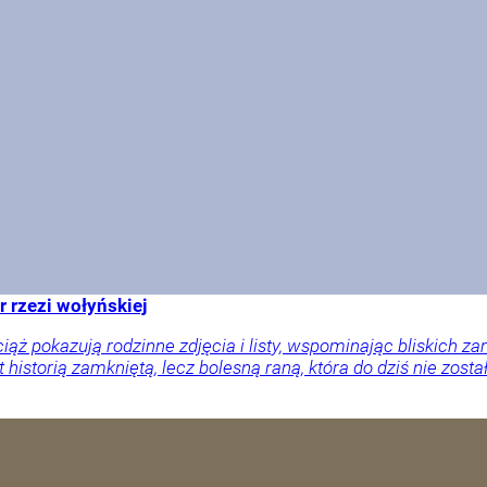
r rzezi wołyńskiej
ciąż pokazują rodzinne zdjęcia i listy, wspominając bliskich
 historią zamkniętą, lecz bolesną raną, która do dziś nie zosta