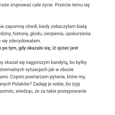
może zrujnować całe życie. Przeciw temu się
nie zapomnę chwili, kiedy zobaczyłam białą
ziny, historia, głodu, cierpienia, upokorzenia.
le się zdecydowałam.
o tym, gdy okazało się, iż ojciec jest
yby okazał się najgorszym bandytą, bo byłby
stremalnych sytuacjach jak w obozie
iami. Często powtarzam pytanie, które my,
nych Polaków? Zadaję je sobie, bo żyję
 pomóc, wiedząc, że za takie postępowanie