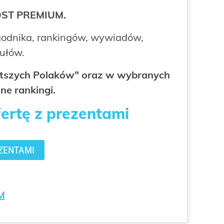
ROST PREMIUM.
odnika, rankingów, wywiadów,
kułów.
gatszych Polaków" oraz w wybranych
ne rankingi.
fertę z prezentami
ZENTAMI
M