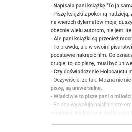
-
Napisała pani książkę "To ja sam
- Piszę książki z pokorną nadziej
na wierzch dylematów mojej duszy. 
obecnie wielu autorom, nie jest lite
- Ale pani książki są przecież mo
- To prawda, ale w swoim pisarstw
podstawie nakręcić film. Co oznacz
drugie, to, co piszę, musi być uni
- Czy doświadczenie Holocaustu 
- Oczywiście, że tak. Można nic nie
piszę, są uniwersalne.
- Właściwie to pisze pani o miłości
- Bo one wywołują najsilniejsze em
młodości. Niektórzy w ogóle zapomn