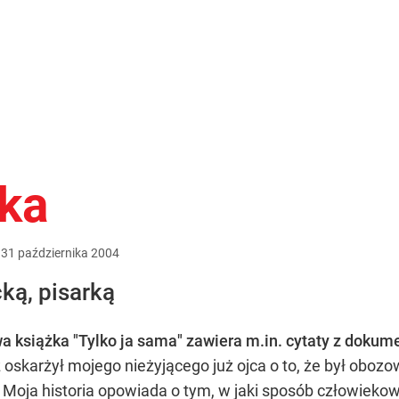
ka
:
31
października
2004
ą, pisarką
a książka "Tylko ja sama" zawiera m.in. cytaty z doku
 oskarżył mojego nieżyjącego już ojca o to, że był obo
 Moja historia opowiada o tym, w jaki sposób człowieko