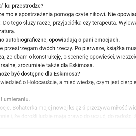
a" ku przestrodze?
ą, że moje spostrzeżenia pomogą czytelnikowi. Nie opow
Do tego służy raczej przyjaciółka czy terapeuta. Wylewan
raturą.
cno autobiograficzne, opowiadają o pani emocjach.
ie przestrzegam dwóch rzeczy. Po pierwsze, książka musi
a, że dbam o konstrukcję, o scenerię opowieści, wreszcie
wersalne, zrozumiałe także dla Eskimosa.
może być dostępne dla Eskimosa?
 wiedzieć o Holocauście, a mieć wiedzę, czym jest cierpie
 i umieraniu.
ocje. Bohaterka mojej nowej książki przeżywa miłość wie
ieli, że dorośli ludzie mają prawo do uczuć, do radości