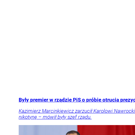
Były premier w rządzie PiS o próbie otrucia prezy
Kazimierz Marcinkiewicz zarzucił Karolowi Nawrockie
nikotynę – mówił były szef rządu.