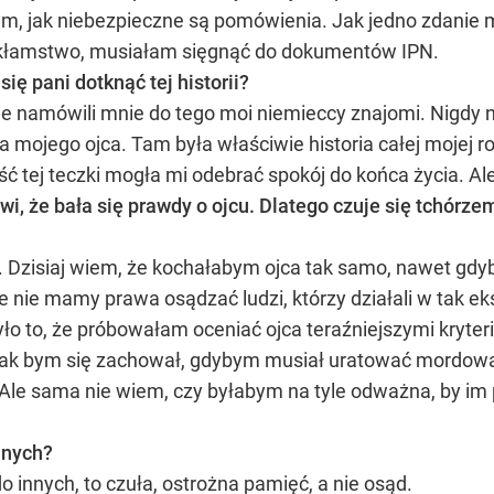
m, jak niebezpieczne są pomówienia. Jak jedno zdanie 
 kłamstwo, musiałam sięgnąć do dokumentów IPN.
się pani dotknąć tej historii?
nie namówili mnie do tego moi niemieccy znajomi. Nigdy 
a mojego ojca. Tam była właściwie historia całej mojej rod
 tej teczki mogła mi odebrać spokój do końca życia. A
 że bała się prawdy o ojcu. Dlatego czuje się tchórzem p
za. Dzisiaj wiem, że kochałabym ojca tak samo, nawet gd
 nie mamy prawa osądzać ludzi, którzy działali w tak ek
 to, że próbowałam oceniać ojca teraźniejszymi kryter
 jak bym się zachował, gdybym musiał uratować mordowa
. Ale sama nie wiem, czy byłabym na tyle odważna, by im
nnych?
 innych, to czuła, ostrożna pamięć, a nie osąd.