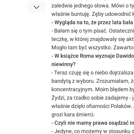
zaledwie jednego słowa. Mówi o ty
właśnie buntuję. Zęby udowodnić
- Wygląda na to, że przez lata bała 
- Bałam się o tym pisać. Ostatecz
teczkę, w której znajdowały się akt
Mogło tam być wszystko. Zawartość
- W książce Roma wyznaje Dawidowi,
niewinny?
- Teraz czuję się o niebo dojrzals
bandytą z wyboru. Zrozumiałam, że
koncentracyjnym. Moim błędem było
Żydzi, za rzadko sobie zadajemy -
właśnie dzięki ofiarności Polaków
grozi kara śmierci.
- Czyli nie mamy prawa osądzać i
- Jedyne, co możemy w stosunku do