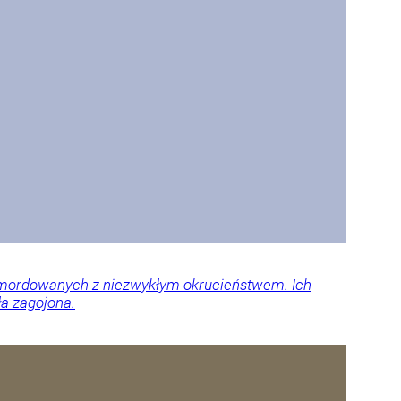
 zamordowanych z niezwykłym okrucieństwem. Ich
ła zagojona.