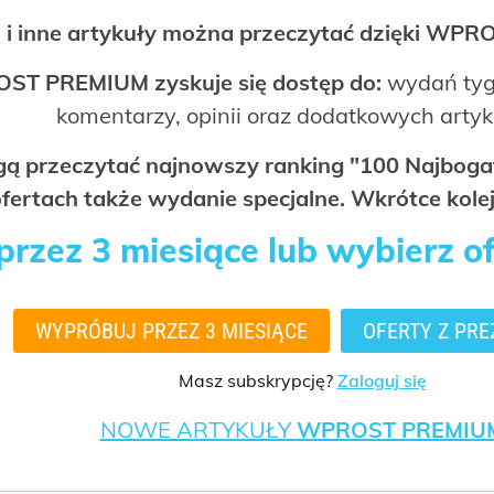
 i inne artykuły można przeczytać dzięki WP
OST PREMIUM zyskuje się dostęp do:
wydań tyg
komentarzy, opinii oraz dodatkowych arty
ogą przeczytać najnowszy ranking "100 Najbo
fertach także wydanie specjalne. Wkrótce kolej
rzez 3 miesiące lub wybierz o
WYPRÓBUJ PRZEZ 3 MIESIĄCE
OFERTY Z PRE
Masz subskrypcję?
Zaloguj się
NOWE ARTYKUŁY
WPROST PREMIU