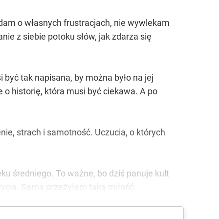
iadam o własnych frustracjach, nie wywlekam
ie z siebie potoku słów, jak zdarza się
 być tak napisana, by można było na jej
 o historię, która musi być ciekawa. A po
nie, strach i samotność. Uczucia, o których
ku średniego. To ważne, bo dziś panuje kult
 życia. Sama przeżyłam taką miłość.