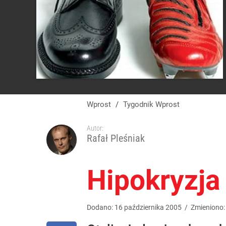
Wprost
/
Tygodnik Wprost
Autor:
Rafał Pleśniak
Hipokryzja
Dodano:
16
października
2005
/
Zmieniono