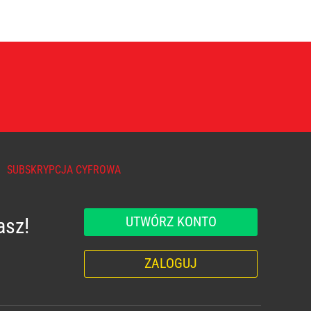
SUBSKRYPCJA CYFROWA
UTWÓRZ KONTO
asz!
ZALOGUJ