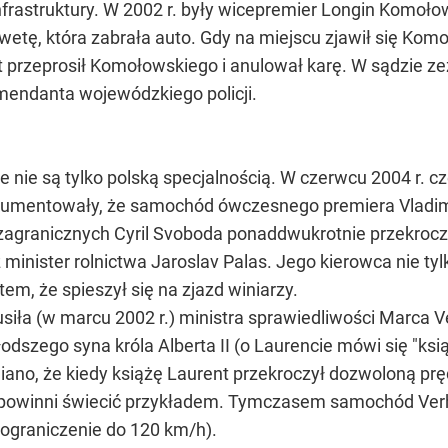
infrastruktury. W 2002 r. były wicepremier Longin Komo
awetę, która zabrała auto. Gdy na miejscu zjawił się Komo
t przeprosił Komołowskiego i anulował karę. W sądzie zez
mendanta wojewódzkiego policji.
e nie są tylko polską specjalnością. W czerwcu 2004 r.
mentowały, że samochód ówczesnego premiera Vladimira
zagranicznych Cyril Svoboda ponaddwukrotnie przekroczy
ż minister rolnictwa Jaroslav Palas. Jego kierowca nie ty
tem, że spieszył się na zjazd winiarzy.
siła (w marcu 2002 r.) ministra sprawiedliwości Marca 
odszego syna króla Alberta II (o Laurencie mówi się "ks
no, że kiedy książę Laurent przekroczył dozwoloną prędk
j powinni świecić przykładem. Tymczasem samochód Verh
 ograniczenie do 120 km/h).