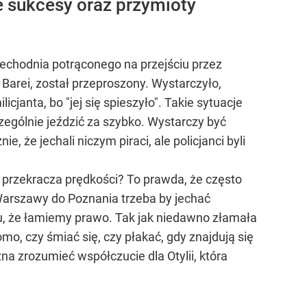
ie sukcesy oraz przymioty
rzechodnia potrąconego na przejściu przez
Barei, został przeproszony. Wystarczyło,
cjanta, bo "jej się spieszyło". Takie sytuacje
zególnie jeździć za szybko. Wystarczy być
, że jechali niczym piraci, ale policjanci byli
 przekracza prędkości? To prawda, że często
z Warszawy do Poznania trzeba by jechać
ktu, że łamiemy prawo. Tak jak niedawno złamała
domo, czy śmiać się, czy płakać, gdy znajdują się
a zrozumieć współczucie dla Otylii, która