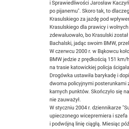
i Sprawiedliwości Jarosław Kaczyń
po pijanemu". Skoro tak, to dlacz
Krasulskiego za jazdę pod wpływem
Krasulskiego dla prawicy i wolnyc
zdewaluowało, bo Krasulski został 
Bachalski, jadąc swoim BMW, przek
W czerwcu 2000 r. w Bąkowcu koło 
BMW jedzie z prędkością 151 km/h. 
na trasie katowickiej policja ścig
Drogówka ustawiła barykadę i dopi
dwoma policyjnymi posterunkami ze
karnych punktów. Skończyło się na
nie zauważył.
W styczniu 2004 r. dziennikarze 
upieczonego wicepremiera i szefa
i podwójną linię ciągłą. Miesiąc p