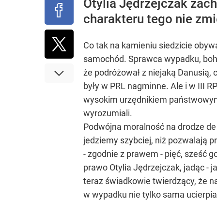
Otylia Jędrzejczak zach
charakteru tego nie zmi
Co tak na kamieniu siedzicie obywa
samochód. Sprawca wypadku, bohate
że podróżował z niejaką Danusią, có
były w PRL nagminne. Ale i w III 
wysokim urzędnikiem państwowym lub 
wyrozumiali.
Podwójna moralność na drodze de f
jedziemy szybciej, niż pozwalają p
- zgodnie z prawem - pięć, sześć g
prawo Otylia Jędrzejczak, jadąc - ja
teraz świadkowie twierdzący, że n
w wypadku nie tylko sama ucierpiała,