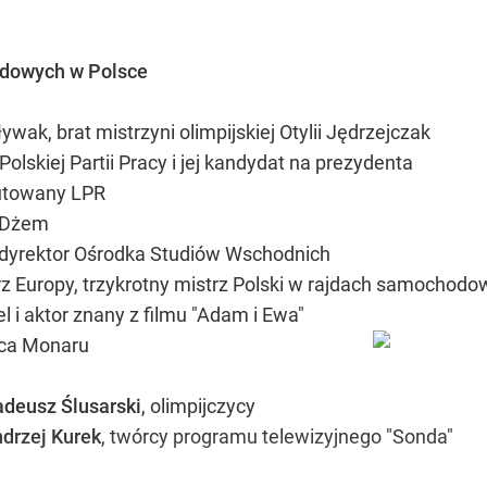
dowych w Polsce
pływak, brat mistrzyni olimpijskiej Otylii Jędrzejczak
r Polskiej Partii Pracy i jej kandydat na prezydenta
utowany LPR
 Dżem
ni dyrektor Ośrodka Studiów Wschodnich
rz Europy, trzykrotny mistrz Polski w rajdach samochod
l i aktor znany z filmu "Adam i Ewa"
rca Monaru
adeusz Ślusarski
, olimpijczycy
drzej Kurek
, twórcy programu telewizyjnego "Sonda"