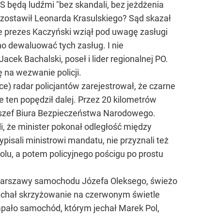
S będą ludźmi "bez skandali, bez jeżdżenia
pozostawił Leonarda Krasulskiego? Sąd skazał
że prezes Kaczyński wziął pod uwagę zasługi
o dewaluować tych zasług. I nie
cek Bachalski, poseł i lider regionalnej PO.
 na wezwanie policji.
) radar policjantów zarejestrował, że czarne
 ten popędził dalej. Przez 20 kilometrów
ny szef Biura Bezpieczeństwa Narodowego.
i, że minister pokonał odległość między
isali ministrowi mandatu, nie przyznali też
olu, a potem policyjnego pościgu po prostu
i Warszawy samochodu Józefa Oleksego, świeżo
echał skrzyżowanie na czerwonym świetle
łapało samochód, którym jechał Marek Pol,