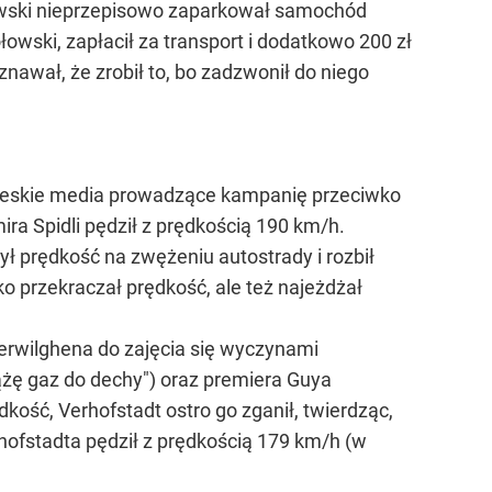
łowski nieprzepisowo zaparkował samochód
łowski, zapłacił za transport i dodatkowo 200 zł
nawał, że zrobił to, bo zadzwonił do niego
 czeskie media prowadzące kampanię przeciwko
 Spidli pędził z prędkością 190 km/h.
ł prędkość na zwężeniu autostrady i rozbił
lko przekraczał prędkość, ale też najeżdżał
Verwilghena do zajęcia się wyczynami
iążę gaz do dechy") oraz premiera Guya
ość, Verhofstadt ostro go zganił, twierdząc,
ofstadta pędził z prędkością 179 km/h (w