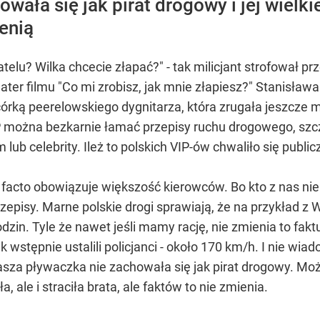
owała się jak pirat drogowy i jej wielk
enią
telu? Wilka chcecie złapać?" - tak milicjant strofował p
r filmu "Co mi zrobisz, jak mnie złapiesz?" Stanisława 
rką peerelowskiego dygnitarza, która zrugała jeszcze mili
RP można bezkarnie łamać przepisy ruchu drogowego, szc
celebrity. Ileż to polskich VIP-ów chwaliło się publicznie
acto obowiązuje większość kierowców. Bo kto z nas nie
rzepisy. Marne polskie drogi sprawiają, że na przykład 
odzin. Tyle że nawet jeśli mamy rację, nie zmienia to fa
k wstępnie ustalili policjanci - około 170 km/h. I nie wia
asza pływaczka nie zachowała się jak pirat drogowy. Możn
 ale i straciła brata, ale faktów to nie zmienia.