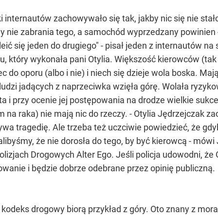
i internautów zachowywało się tak, jakby nic się nie stał
y nie zabrania tego, a samochód wyprzedzany powinien 
ić się jeden do drugiego" - pisał jeden z internautów na 
który wykonała pani Otylia. Większość kierowców (tak z
do oporu (albo i nie) i niech się dzieje wola boska. Mają
 ludzi jadących z naprzeciwka wzięła górę. Wolała ryzyko
ta i przy ocenie jej postępowania na drodze wielkie sukce
a raka) nie mają nic do rzeczy. - Otylia Jędrzejczak zac
wa tragedię. Ale trzeba też uczciwie powiedzieć, że gdyb
alibyśmy, że nie dorosła do tego, by być kierowcą - mów
jach Drogowych Alter Ego. Jeśli policja udowodni, że O
owanie i będzie dobrze odebrane przez opinię publiczną.
 kodeks drogowy biorą przykład z góry. Oto znany z mo