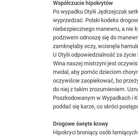
Współczucie hipokrytów
Po wypadku Otylii Jędrzejczak setk
wyprzedzać. Polski kodeks drogow
niebezpiecznego manewru, a nie kle
podziwem odnoszę się do manewru, 
zamknęłaby oczy, wcisnęła hamulec 
U Otylii odpowiedzialność za życie
Wina naszej mistrzyni jest oczywis
medal, aby pomóc dzieciom chorym n
oczywiście zaopiekować, bo przeży
do niej z takim zrozumieniem. Uzn
Poszkodowanym w Wypadkach i Koliz
poddać się karze, co skróci postęp
Drogowe święte krowy
Hipokryci broniący osób łamiących