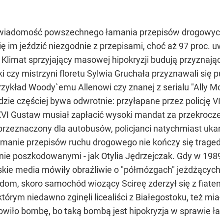
adomość powszechnego łamania przepisów drogowych, al
ię im jeździć niezgodnie z przepisami, choć aż 97 proc. 
Klimat sprzyjający masowej hipokryzji budują przyznając
i czy mistrzyni floretu Sylwia Gruchała przyznawali się 
przykład Woody`emu Allenowi czy znanej z serialu "Ally Mc
zie częściej bywa odwrotnie: przyłapane przez policję VIP
l XVI Gustaw musiał zapłacić wysoki mandat za przekrocz
przeznaczony dla autobusów, policjanci natychmiast uk
łamanie przepisów ruchu drogowego nie kończy się traged
śnie poszkodowanymi - jak Otylia Jędrzejczak. Gdy w 19
skie media mówiły obraźliwie o "półmózgach" jeżdżących 
dom, skoro samochód wiozący Scireę zderzył się z fiate
którym niedawno zginęli licealiści z Białegostoku, też 
nowiło bombę, bo taką bombą jest hipokryzja w sprawie 