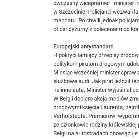
ówczesny wicepremier i minister 
w Szczecinie. Policjanci wezwali l
mandatu. Po chwili jednak policjan
oficer dyżurny z poleceniem od ko
Europejski antystandard
Hipokryci łamiący przepisy drogow
politykom piratom drogowym udoku
Miesiąc wcześniej minister spraw 
służbowe audi. Jak pirat jeździł te
na inne auta. Minister wyjaśniał po
W Belgii dopiero akcja mediów zmu
drogowymi księcia Laurenta, najmł
Verhofstadta. Premierowi wypomnia
że członkowie rodziny królewskie
Belgii na autostradach obowiązuje