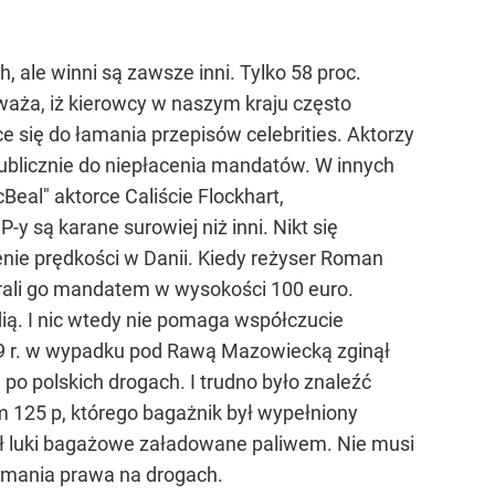
e winni są zawsze inni. Tylko 58 proc.
uważa, iż kierowcy w naszym kraju często
e się do łamania przepisów celebrities. Aktorzy
publicznie do niepłacenia mandatów. W innych
Beal" aktorce Caliście Flockhart,
-y są karane surowiej niż inni. Nikt się
enie prędkości w Danii. Kiedy reżyser Roman
arali go mandatem w wysokości 100 euro.
ią. I nic wtedy nie pomaga współczucie
89 r. w wypadku pod Rawą Mazowiecką zginął
po polskich drogach. I trudno było znaleźć
m 125 p, którego bagażnik był wypełniony
miał luki bagażowe załadowane paliwem. Nie musi
łamania prawa na drogach.