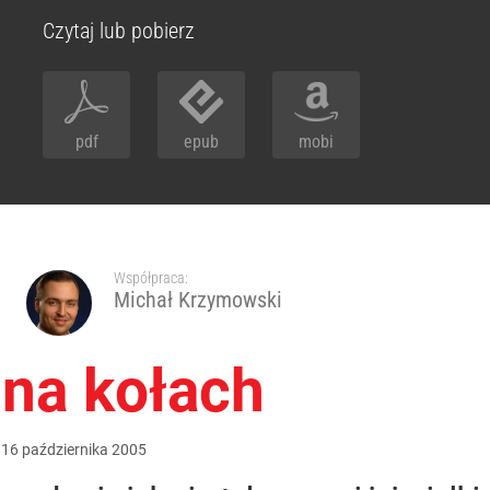
Czytaj lub pobierz
pdf
epub
mobi
Współpraca:
Michał Krzymowski
 na kołach
:
16
października
2005