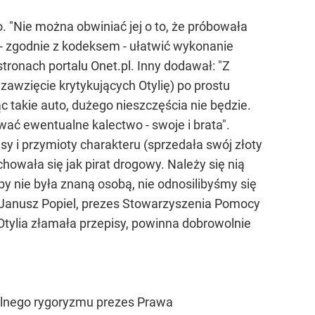
o. "Nie można obwiniać jej o to, że próbowała
- zgodnie z kodeksem - ułatwić wykonanie
stronach portalu Onet.pl. Inny dodawał: "Z
awzięcie krytykujących Otylię) po prostu
c takie auto, dużego nieszczęścia nie będzie.
wać ewentualne kalectwo - swoje i brata".
sy i przymioty charakteru (sprzedała swój złoty
howała się jak pirat drogowy. Należy się nią
y nie była znaną osobą, nie odnosilibyśmy się
i Janusz Popiel, prezes Stowarzyszenia Pomocy
tylia złamała przepisy, powinna dobrowolnie
ralnego rygoryzmu prezes Prawa