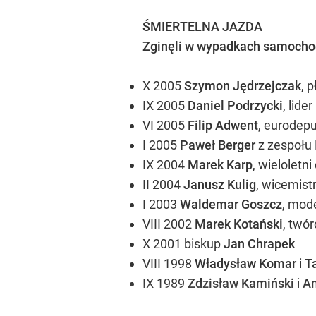
ŚMIERTELNA JAZDA
Zginęli w wypadkach samocho
X 2005
Szymon Jędrzejczak
, 
IX 2005
Daniel Podrzycki
, lide
VI 2005
Filip Adwent
, eurodep
I 2005
Paweł Berger
z zespołu
IX 2004
Marek Karp
, wielolet
II 2004
Janusz Kulig
, wicemist
I 2003
Waldemar Goszcz
, mode
VIII 2002
Marek Kotański
, twó
X 2001 biskup
Jan Chrapek
VIII 1998
Władysław Komar
i
T
IX 1989
Zdzisław Kamiński
i
An