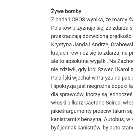
Żywe bomby
Z badań CBOS wynika, że mamy świ
Polaków przyznaje się, że zdarza s
przekraczają dozwoloną prędkość. 
Krystyna Janda i Andrzej Grabowsk
krajach również się to zdarza, na 
ale to absolutne wyjątki. Na Zachod
nie zdziwił, gdy król Szwecji Karo
Polański wjechał w Paryżu na pas 
Hipokryzja jest niegroźna dopóki 
dla sprawców, którzy są jednocze
włoski piłkarz Gaetano Scirea, wło
jakieś argumenty przeciw takim są
kanistrami z benzyną. Autobus, w 
być jednak kanistrów, by auto sta