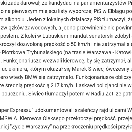
ski zadeklarował, że kandydaci na parlamentarzystów Pi
ego na pierwszym miejscu listy wyborczej PiS w Elblągu 
 alkoholu. Jeden z lokalnych działaczy PiS tłumaczył, 
h związków zawodowych, a jedno przewinienie nie powinn
posłem. Z kolei w Lubuskiem mandat senatorski zdobył Ja
roczył dozwoloną prędkość o 50 km/h i nie zatrzymał się
Piotrkowa Trybunalskiego (na trasie Warszawa - Katowice
Funkcjonariusze wezwali kierowcę, by się zatrzymał, ale
ała uciekiniera, którym okazał się Marek Siwiec, ówczes
ero wtedy BMW się zatrzymało. Funkcjonariusze obliczyl
 średnią prędkością 217 km/h. Łaskawi policjanci nie wyp
 pouczeniu. Siwiec tłumaczył potem w Radiu Zet, że patr
"Super Expressu" udokumentowali szaleńczy rajd ulicam
 MSWiA. Kierowca Oleksego przekroczył prędkość, przej
óźniej "Życie Warszawy" na przekroczeniu prędkości przy