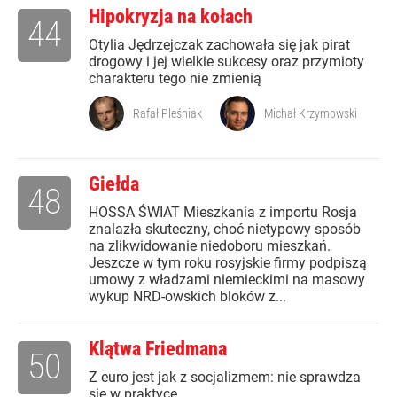
Hipokryzja na kołach
44
Otylia Jędrzejczak zachowała się jak pirat
drogowy i jej wielkie sukcesy oraz przymioty
charakteru tego nie zmienią
Rafał Pleśniak
Michał Krzymowski
Giełda
48
HOSSA ŚWIAT Mieszkania z importu Rosja
znalazła skuteczny, choć nietypowy sposób
na zlikwidowanie niedoboru mieszkań.
Jeszcze w tym roku rosyjskie firmy podpiszą
umowy z władzami niemieckimi na masowy
wykup NRD-owskich bloków z...
Klątwa Friedmana
50
Z euro jest jak z socjalizmem: nie sprawdza
się w praktyce