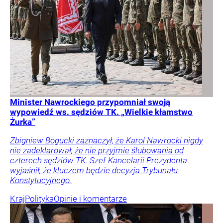
Minister Nawrockiego przypomniał swoją
wypowiedź ws. sędziów TK. „Wielkie kłamstwo
Żurka”
Zbigniew Bogucki zaznaczył, że Karol Nawrocki nigdy
nie zadeklarował, że nie przyjmie ślubowania od
czterech sędziów TK. Szef Kancelarii Prezydenta
wyjaśnił, że kluczem będzie decyzja Trybunału
Konstytucyjnego.
Kraj
Polityka
Opinie i komentarze