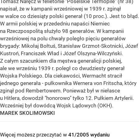
Tomasz Nałęcz w felietonie "Poselskie Termopile" (nr 38)
napisał, że w kampanii wrześniowej w 1939 r. zginął
w walce co dziesiąty polski generał (10 proc.). Jest to błąd.
W armii polskiej w przededniu napaści Niemiec
na Rzeczpospolitą służyło 98 generałów. W kampanii
wrześniowej na polu chwały poległo pięciu generałów
brygady: Mikołaj Bołtuś, Stanisław Grzmot-Skotnicki, Józef
Kustroń, Franciszek Wład i Józef Olszyna-Wilczyński.
Z całym szacunkiem dla męstwa generalicji polskiej,
ale we wrześniu 1939 r. poległ co dwudziesty generał
Wojska Polskiego. Dla ciekawości, Wermacht stracił
jednego generała - pułkownika Wernera von Fritscha, który
zginął pod Rembertowem. Ponieważ był w niełasce
u Hitlera, dowodził "honorowo" tylko 12. Pułkiem Artylerii.
Wcześniej był dowódcą Wojsk Lądowych (OKH).
MAREK SKOLIMOWSKI
Więcej możesz przeczytać w
41/2005 wydaniu