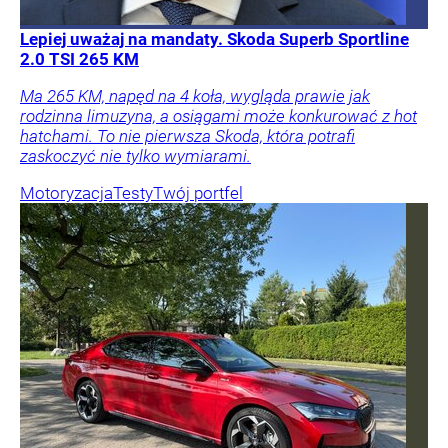
Lepiej uważaj na mandaty. Skoda Superb Sportline
2.0 TSI 265 KM
Ma 265 KM, napęd na 4 koła, wygląda prawie jak
rodzinna limuzyna, a osiągami może konkurować z hot
hatchami. To nie pierwsza Skoda, która potrafi
zaskoczyć nie tylko wymiarami.
Motoryzacja
Testy
Twój portfel