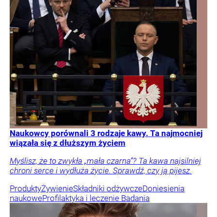
Naukowcy porównali 3 rodzaje kawy. Ta najmocniej
wiązała się z dłuższym życiem
Myślisz, że to zwykła „mała czarna”? Ta kawa najsilniej
chroni serce i wydłuża życie. Sprawdź, czy ją pijesz.
Produkty
Żywienie
Składniki odżywcze
Doniesienia
naukowe
Profilaktyka i leczenie
Badania