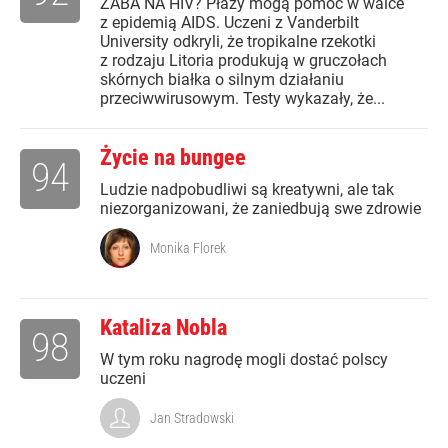
ŻABA NA HIV? Płazy mogą pomóc w walce
z epidemią AIDS. Uczeni z Vanderbilt
University odkryli, że tropikalne rzekotki
z rodzaju Litoria produkują w gruczołach
skórnych białka o silnym działaniu
przeciwwirusowym. Testy wykazały, że...
Życie na bungee
94
Ludzie nadpobudliwi są kreatywni, ale tak
niezorganizowani, że zaniedbują swe zdrowie
Monika Florek
Kataliza Nobla
98
W tym roku nagrodę mogli dostać polscy
uczeni
Jan Stradowski