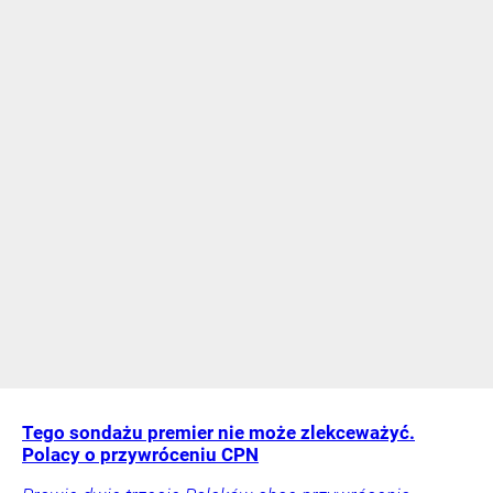
Tego sondażu premier nie może zlekceważyć.
Polacy o przywróceniu CPN