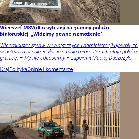
Wiceszef MSWiA o sytuacji na granicy polsko-
białoruskiej. „Widzimy pewne wzmożenie”
Wiceminister spraw wewnętrznych i administracji ujawnił, że
w ostatnim czasie Białoruś i Rosja migrantami testują polską
granicę. – My nie odpuścimy – zapewnił Maciej Duszczyk.
Kraj
Polityka
Opinie i komentarze