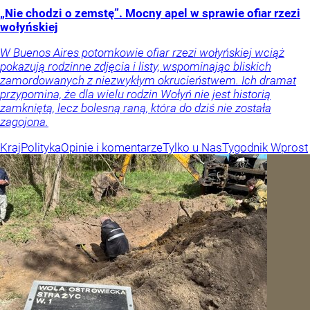
„Nie chodzi o zemstę”. Mocny apel w sprawie ofiar rzezi
wołyńskiej
W Buenos Aires potomkowie ofiar rzezi wołyńskiej wciąż
pokazują rodzinne zdjęcia i listy, wspominając bliskich
zamordowanych z niezwykłym okrucieństwem. Ich dramat
przypomina, że dla wielu rodzin Wołyń nie jest historią
zamkniętą, lecz bolesną raną, która do dziś nie została
zagojona.
Kraj
Polityka
Opinie i komentarze
Tylko u Nas
Tygodnik Wprost