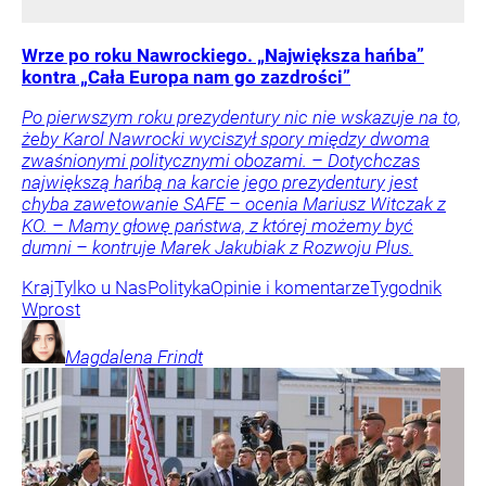
Wrze po roku Nawrockiego. „Największa hańba”
kontra „Cała Europa nam go zazdrości”
Po pierwszym roku prezydentury nic nie wskazuje na to,
żeby Karol Nawrocki wyciszył spory między dwoma
zwaśnionymi politycznymi obozami. – Dotychczas
największą hańbą na karcie jego prezydentury jest
chyba zawetowanie SAFE – ocenia Mariusz Witczak z
KO. – Mamy głowę państwa, z której możemy być
dumni – kontruje Marek Jakubiak z Rozwoju Plus.
Kraj
Tylko u Nas
Polityka
Opinie i komentarze
Tygodnik
Wprost
Magdalena
Frindt