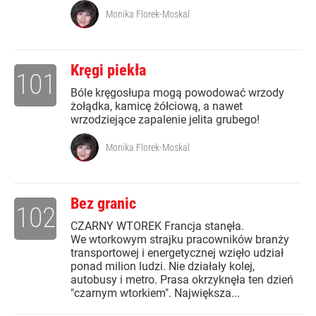
Monika Florek-Moskal
Kręgi piekła
101
Bóle kręgosłupa mogą powodować wrzody
żołądka, kamicę żółciową, a nawet
wrzodziejące zapalenie jelita grubego!
Monika Florek-Moskal
Bez granic
102
CZARNY WTOREK Francja stanęła.
We wtorkowym strajku pracowników branży
transportowej i energetycznej wzięło udział
ponad milion ludzi. Nie działały kolej,
autobusy i metro. Prasa okrzyknęła ten dzień
"czarnym wtorkiem". Największa...