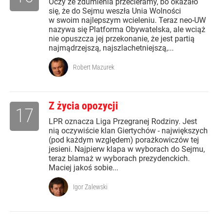
Oczy ze zdumienia przecieramy, bo okazało
się, że do Sejmu weszła Unia Wolności
w swoim najlepszym wcieleniu. Teraz neo-UW
nazywa się Platforma Obywatelska, ale wciąż
nie opuszcza jej przekonanie, że jest partią
najmądrzejszą, najszlachetniejszą,...
Robert Mazurek
Z życia opozycji
17
LPR oznacza Liga Przegranej Rodziny. Jest
nią oczywiście klan Giertychów - największych
(pod każdym względem) porażkowiczów tej
jesieni. Najpierw klapa w wyborach do Sejmu,
teraz blamaż w wyborach prezydenckich.
Maciej jakoś sobie...
Igor Zalewski