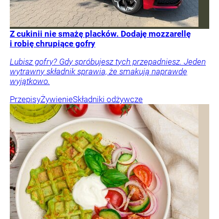
Z cukinii nie smażę placków. Dodaję mozzarellę
i robię chrupiące gofry
Lubisz gofry? Gdy spróbujesz tych przepadniesz. Jeden
wytrawny składnik sprawia, że smakują naprawdę
wyjątkowo.
Przepisy
Żywienie
Składniki odżywcze