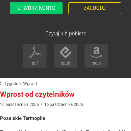
UTWÓRZ KONTO
ZALOGUJ
Czytaj lub pobierz
pdf
epub
mobi
Tygodnik Wprost
Wprost od czytelników
16
października
2005
/
16
października
2005
Poselskie Termopile