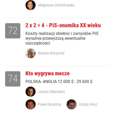
Małgorzata Zdziechowska
2 x 2 = 4 - PiS-onomika XX wieku
72
Koszty realizacji obietnic i zamysłów PiS
wyraźnie przewyższą ewentualne
oszczędności
Wacław Wilczyński
Kto wygrywa mecze
74
POLSKA- ANGLIA 12 000 $ : 29 600 $
Juliusz Urbanowicz
Paweł Zarzeczny
Cezary Gmyz