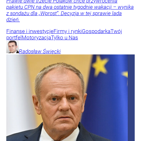
Prawie dwie trzecie Polaków chce przywrócenia
pakietu CPN na dwa ostatnie tygodnie wakacji – wynika
z sondażu dla „Wprost”. Decyzja w tej sprawie lada
dzień.
Finanse i inwestycje
Firmy i rynki
Gospodarka
Twój
portfel
Motoryzacja
Tylko u Nas
Radosław
Święcki