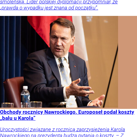
smoleńską. Lider polskiej dyplomacji przypomniał, że
„prawda o wypadku jest znana od początku”.
Obchody rocznicy Nawrockiego. Europoseł podał koszty
„balu u Karola”
Uroczystości związane z rocznicą zaprzysiężenia Karola
Nawrockiego na prezydenta budzą pytania o koszty. – Z