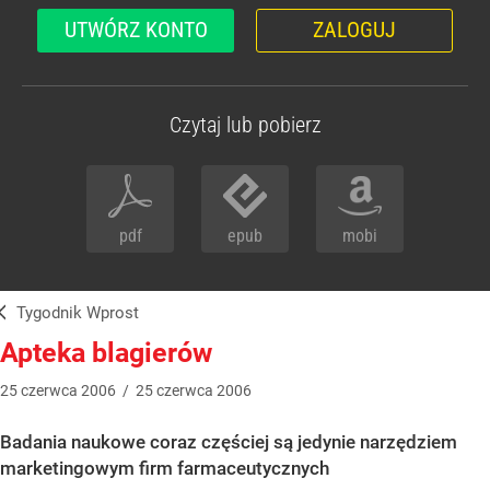
UTWÓRZ KONTO
ZALOGUJ
Czytaj lub pobierz
pdf
epub
mobi
Tygodnik Wprost
Apteka blagierów
25
czerwca
2006
/
25
czerwca
2006
Badania naukowe coraz częściej są jedynie narzędziem
marketingowym firm farmaceutycznych