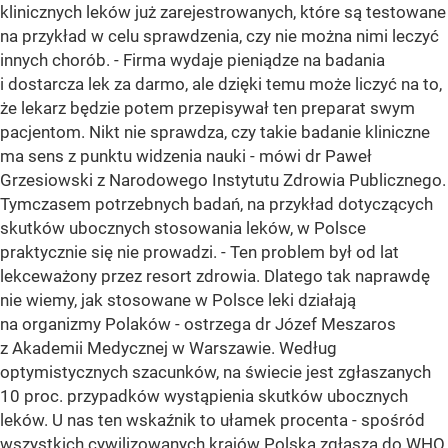
klinicznych leków już zarejestrowanych, które są testowane
na przykład w celu sprawdzenia, czy nie można nimi leczyć
innych chorób. - Firma wydaje pieniądze na badania
i dostarcza lek za darmo, ale dzięki temu może liczyć na to,
że lekarz będzie potem przepisywał ten preparat swym
pacjentom. Nikt nie sprawdza, czy takie badanie kliniczne
ma sens z punktu widzenia nauki - mówi dr Paweł
Grzesiowski z Narodowego Instytutu Zdrowia Publicznego.
Tymczasem potrzebnych badań, na przykład dotyczących
skutków ubocznych stosowania leków, w Polsce
praktycznie się nie prowadzi. - Ten problem był od lat
lekceważony przez resort zdrowia. Dlatego tak naprawdę
nie wiemy, jak stosowane w Polsce leki działają
na organizmy Polaków - ostrzega dr Józef Meszaros
z Akademii Medycznej w Warszawie. Według
optymistycznych szacunków, na świecie jest zgłaszanych
10 proc. przypadków wystąpienia skutków ubocznych
leków. U nas ten wskaźnik to ułamek procenta - spośród
wszystkich cywilizowanych krajów Polska zgłasza do WHO