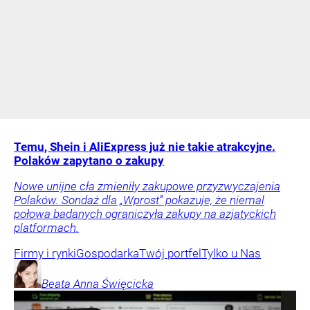
Temu, Shein i AliExpress już nie takie atrakcyjne.
Polaków zapytano o zakupy
Nowe unijne cła zmieniły zakupowe przyzwyczajenia
Polaków. Sondaż dla „Wprost” pokazuje, że niemal
połowa badanych ograniczyła zakupy na azjatyckich
platformach.
Firmy i rynki
Gospodarka
Twój portfel
Tylko u Nas
Beata Anna
Święcicka