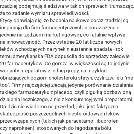
rzadziej podejmują śledztwa w takich sprawach, tłumacząc,
że to zadanie wymiaru sprawiedliwości.
Etycy obawiają się, że badania naukowe coraz rzadziej są
inspiracją dla firm farmaceutycznych, a coraz częściej
jedynie narzędziem marketingowym, co fatalnie wpływa
na innowacyjność. Przez ostatnie 20 lat liczba nowych
leków wchodzących na rynek nieustannie spadała - rok
temu amerykańska FDA dopuściła do sprzedaży zaledwie
20 farmaceutyków. Co gorsza, w większości są to jedynie
warianty preparatów z jednej grupy, na przykład
obniżających poziom cholesterolu statyn, czyli tzw. leki "me
too". Firmy najczęściej zlecają jedynie porównanie działania
takiego farmaceutyku z placebo, czyli pigułką pozbawioną
działania leczniczego, a nie z konkurencyjnymi preparatami.
Do dziś nie wiadomo na przykład, jaka jest faktyczna
skuteczność poszczególnych niesteroidowych leków
przeciwzapalnych (takich jak paracetamol, ibuprofen
czy naproksen), stosowanych do łagodzenia bólu