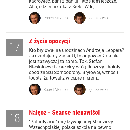
kadrowiec, pani z banku i ktoś tam jeszcze.
Aha, i dziennikarka z Kielc. W tej...
Robert Mazurek
Igor Zalewski
Z życia opozycji
17
Kto brylował na urodzinach Andrzeja Leppera?
Jak zadajemy zagadki, to odpowiedź na nie
jest zazwyczaj ta sama. Tak, Stefan
Niesiołowski - zaciekły wróg tłuszczy i hołoty
spod znaku Samoobrony. Brylował, wznosił
toasty, żartował z wicepremierem....
Robert Mazurek
Igor Zalewski
Nałęcz - Seanse nienawiści
18
"Patriotyzmu" międzywojennej Młodzieży
Wszechpolskiej polska szkoła na pewno