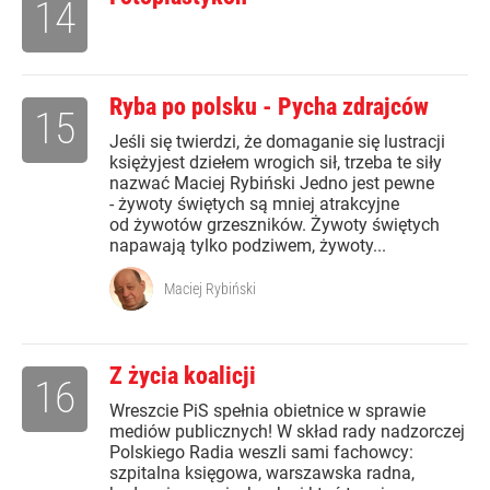
14
Ryba po polsku - Pycha zdrajców
15
Jeśli się twierdzi, że domaganie się lustracji
księżyjest dziełem wrogich sił, trzeba te siły
nazwać Maciej Rybiński Jedno jest pewne
- żywoty świętych są mniej atrakcyjne
od żywotów grzeszników. Żywoty świętych
napawają tylko podziwem, żywoty...
Maciej Rybiński
Z życia koalicji
16
Wreszcie PiS spełnia obietnice w sprawie
mediów publicznych! W skład rady nadzorczej
Polskiego Radia weszli sami fachowcy:
szpitalna księgowa, warszawska radna,