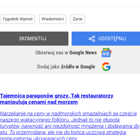
Tygodnik Wprost
Wiadomości
Życie
SKOMENTUJ
UDOSTĘPNIJ
Obserwuj nas
w
Google News
Dodaj jako
źródło w Google
Tajemnica paragonów grozy. Tak restauratorzy
manipulują cenami nad morzem
Narzekanie na ceny w nadmorskich smażalniach są częścią
naszego wakacyjnego folkloru. Jednak to nie głupota
turystów, naiwność ani niezdolność mnożenia i dodawania do
stu. To przemyślana, ale nie do końca uczciwa strategia
restauratorów ukrywających ceny.