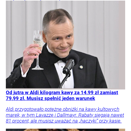
Od jutra w Aldi kilogram kawy za 14,99 zł zamiast
79,99 zł. Musisz spełnić jeden warunek
Aldi przygotowało potężne obniżki na kawy kultowych
marek, w tym Lavazzę i Dallmayr. Rabaty sięgają nawet
81 procent, ale musisz uważać na „haczyki” przy kasie.