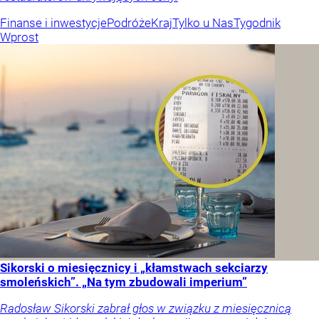
Finanse i inwestycje
Podróże
Kraj
Tylko u Nas
Tygodnik
Wprost
Sikorski o miesięcznicy i „kłamstwach sekciarzy
smoleńskich”. „Na tym zbudowali imperium”
Radosław Sikorski zabrał głos w związku z miesięcznicą