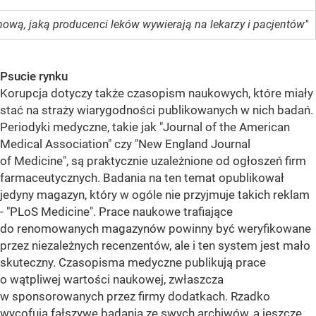
mową, jaką producenci leków wywierają na lekarzy i pacjentów"
Psucie rynku
Korupcja dotyczy także czasopism naukowych, które miały
stać na straży wiarygodności publikowanych w nich badań.
Periodyki medyczne, takie jak "Journal of the American
Medical Association" czy "New England Journal
of Medicine", są praktycznie uzależnione od ogłoszeń firm
farmaceutycznych. Badania na ten temat opublikował
jedyny magazyn, który w ogóle nie przyjmuje takich reklam
- "PLoS Medicine". Prace naukowe trafiające
do renomowanych magazynów powinny być weryfikowane
przez niezależnych recenzentów, ale i ten system jest mało
skuteczny. Czasopisma medyczne publikują prace
o wątpliwej wartości naukowej, zwłaszcza
w sponsorowanych przez firmy dodatkach. Rzadko
wycofują fałszywe badania ze swych archiwów, a jeszcze