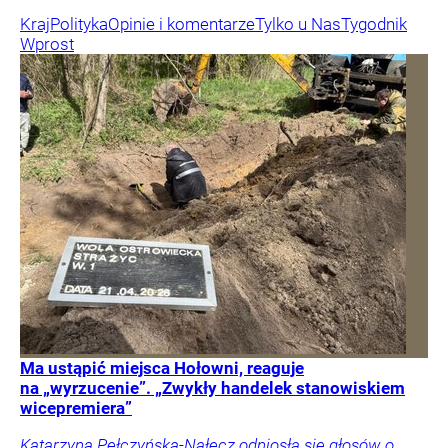
Kraj
Polityka
Opinie i komentarze
Tylko u Nas
Tygodnik
Wprost
Ma ustąpić miejsca Hołowni, reaguje
na „wyrzucenie”. „Zwykły handelek stanowiskiem
wicepremiera”
Katarzyna Pełczyńska-Nałęcz odniosła się głosów o