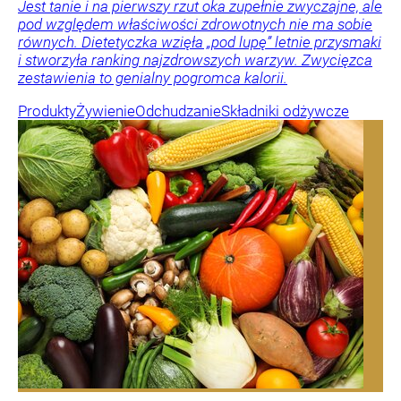
Jest tanie i na pierwszy rzut oka zupełnie zwyczajne, ale
pod względem właściwości zdrowotnych nie ma sobie
równych. Dietetyczka wzięła „pod lupę” letnie przysmaki
i stworzyła ranking najzdrowszych warzyw. Zwycięzca
zestawienia to genialny pogromca kalorii.
Produkty
Żywienie
Odchudzanie
Składniki odżywcze