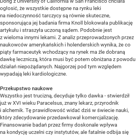
Dong z University of California w San Francisco chciała
ogłosić, że wszystkie dostępne na rynku leki
na niedoczynność tarczycy są równie skuteczne,
sponsorująca jej badania firma Knoll blokowała publikację
artykułu i straszyła uczoną sądem. Podobnie jest
z wieloma innymi lekami. Z analiz przeprowadzonych przez
naukowców amerykańskich i holenderskich wynika, że co
piąty farmaceutyk wchodzący na rynek ma źle dobraną
dawkę leczniczą, która musi być potem obniżana z powodu
działań niepożądanych. Najgorzej pod tym względem
wypadają leki kardiologiczne.
Przekupstwo naukowe
Wszystko jest trucizną, decyduje tylko dawka - stwierdził
już w XVI wieku Paracelsus, znany lekarz, przyrodnik
i alchemik. Tę prawidłowość widać dziś w świecie nauki,
który zdecydowanie przedawkował komercjalizację.
Finansowanie badań przez firmy doskonale wpływa
na kondycję uczelni czy instytutów, ale fatalnie odbija się