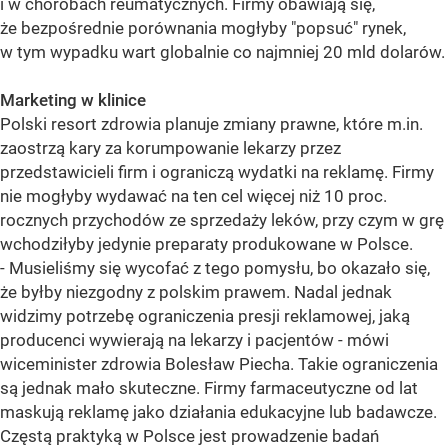
i w chorobach reumatycznych. Firmy obawiają się,
że bezpośrednie porównania mogłyby "popsuć" rynek,
w tym wypadku wart globalnie co najmniej 20 mld dolarów.
Marketing w klinice
Polski resort zdrowia planuje zmiany prawne, które m.in.
zaostrzą kary za korumpowanie lekarzy przez
przedstawicieli firm i ograniczą wydatki na reklamę. Firmy
nie mogłyby wydawać na ten cel więcej niż 10 proc.
rocznych przychodów ze sprzedaży leków, przy czym w grę
wchodziłyby jedynie preparaty produkowane w Polsce.
- Musieliśmy się wycofać z tego pomysłu, bo okazało się,
że byłby niezgodny z polskim prawem. Nadal jednak
widzimy potrzebę ograniczenia presji reklamowej, jaką
producenci wywierają na lekarzy i pacjentów - mówi
wiceminister zdrowia Bolesław Piecha. Takie ograniczenia
są jednak mało skuteczne. Firmy farmaceutyczne od lat
maskują reklamę jako działania edukacyjne lub badawcze.
Częstą praktyką w Polsce jest prowadzenie badań