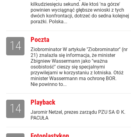
kilkudziesięciu sekund. Ale ktoś 'na górze'
powinien wyciągnąć głębsze wnioski z tych
dwóch konfrontacji, dotrzeć do sedna kolejnej
porażki. Polska...
Poczta
14
Ziobrominator W artykule "Ziobrominator" (nr
21) znalazła się informacja, że minister
Zbigniew Wassermann jako "ważna
osobistość" cieszy się specjalnymi
przywilejami w korzystaniu z lotniska. Otóż
minister Wassermann ma ochronę BOR.
Nie powinno to...
Playback
14
Jaromir Netzel, prezes zarządu PZU SA © K.
PACUŁA
Fotoplastykon