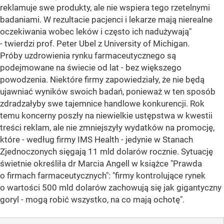
reklamuje swe produkty, ale nie wspiera tego rzetelnymi
badaniami. W rezultacie pacjenci i lekarze mają nierealne
oczekiwania wobec leków i często ich nadużywają"
- twierdzi prof. Peter Ubel z University of Michigan.
Próby uzdrowienia rynku farmaceutycznego są
podejmowane na świecie od lat - bez większego
powodzenia. Niektóre firmy zapowiedziały, że nie będą
ujawniać wyników swoich badań, ponieważ w ten sposób
zdradzałyby swe tajemnice handlowe konkurencji. Rok
temu koncerny poszły na niewielkie ustępstwa w kwestii
treści reklam, ale nie zmniejszyły wydatków na promocję,
które - według firmy IMS Health - jedynie w Stanach
Zjednoczonych sięgają 11 mld dolarów rocznie. Sytuację
świetnie określiła dr Marcia Angell w książce "Prawda
o firmach farmaceutycznych": "firmy kontrolujące rynek
o wartości 500 mld dolarów zachowują się jak gigantyczny
goryl - mogą robić wszystko, na co mają ochotę".