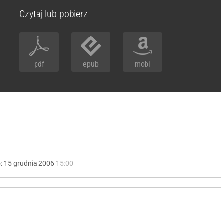
Czytaj lub pobierz
pdf
epub
mobi
o:
15
grudnia
2006
15:00