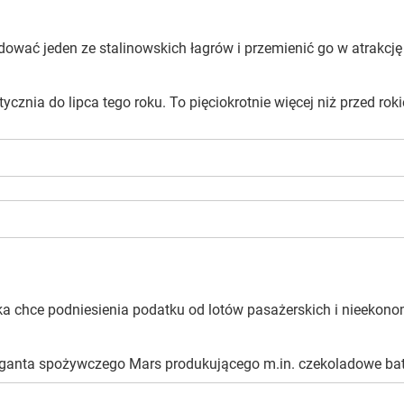
wać jeden ze stalinowskich łagrów i przemienić go w atrakcję t
 stycznia do lipca tego roku. To pięciokrotnie więcej niż przed 
 chce podniesienia podatku od lotów pasażerskich i nieekonomi
iganta spożywczego Mars produkującego m.in. czekoladowe bato