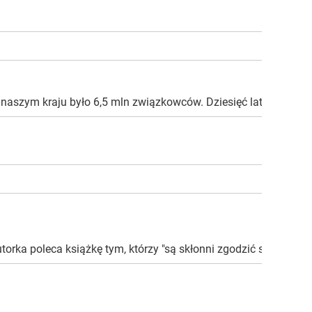
naszym kraju było 6,5 mln związkowców. Dziesięć lat później j
ka poleca książkę tym, którzy "są skłonni zgodzić się, że opa