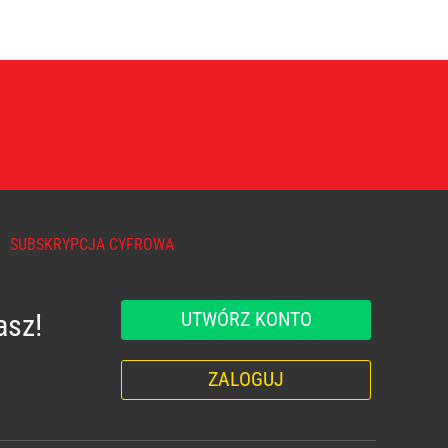
SUBSKRYPCJA CYFROWA
UTWÓRZ KONTO
asz!
ZALOGUJ