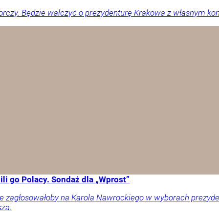
orczy. Będzie walczyć o prezydenturę Krakowa z własnym ko
li go Polacy. Sondaż dla „Wprost”
ownie zagłosowałoby na Karola Nawrockiego w wyborach prezy
sza.