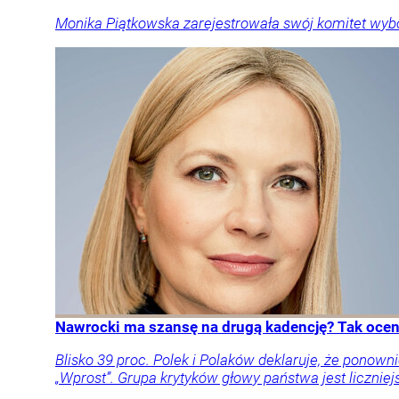
Monika Piątkowska zarejestrowała swój komitet wyb
Nawrocki ma szansę na drugą kadencję? Tak oceni
Blisko 39 proc. Polek i Polaków deklaruje, że pon
„Wprost”. Grupa krytyków głowy państwa jest liczniej