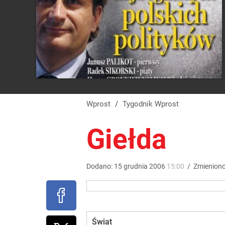
Wprost
/
Tygodnik Wprost
Giełda
Dodano:
15
grudnia
2006
15:00
/
Zmienion
Świat