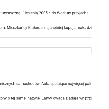
urystyczną. "Jesienią 2005 r. do Workuty przyjechali turyści, k
rokiem. Mieszkańcy Białorusi najchętniej kupują małe, dziesięcio
cznych samochodów. Auta spalające najwięcej paliwa miałyby być
ny o tej samej nazwie. Larwy owada zjadają wnętrza strąków k