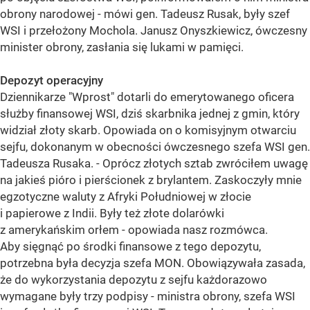
obrony narodowej - mówi gen. Tadeusz Rusak, były szef
WSI i przełożony Mochola. Janusz Onyszkiewicz, ówczesny
minister obrony, zasłania się lukami w pamięci.
Depozyt operacyjny
Dziennikarze "Wprost" dotarli do emerytowanego oficera
służby finansowej WSI, dziś skarbnika jednej z gmin, który
widział złoty skarb. Opowiada on o komisyjnym otwarciu
sejfu, dokonanym w obecności ówczesnego szefa WSI gen.
Tadeusza Rusaka. - Oprócz złotych sztab zwróciłem uwagę
na jakieś pióro i pierścionek z brylantem. Zaskoczyły mnie
egzotyczne waluty z Afryki Południowej w złocie
i papierowe z Indii. Były też złote dolarówki
z amerykańskim orłem - opowiada nasz rozmówca.
Aby sięgnąć po środki finansowe z tego depozytu,
potrzebna była decyzja szefa MON. Obowiązywała zasada,
że do wykorzystania depozytu z sejfu każdorazowo
wymagane były trzy podpisy - ministra obrony, szefa WSI