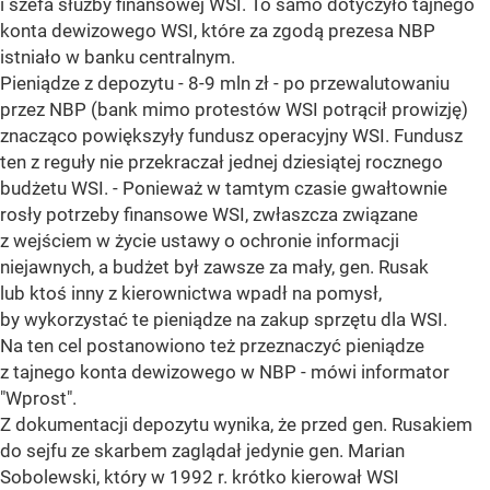
i szefa służby finansowej WSI. To samo dotyczyło tajnego
konta dewizowego WSI, które za zgodą prezesa NBP
istniało w banku centralnym.
Pieniądze z depozytu - 8-9 mln zł - po przewalutowaniu
przez NBP (bank mimo protestów WSI potrącił prowizję)
znacząco powiększyły fundusz operacyjny WSI. Fundusz
ten z reguły nie przekraczał jednej dziesiątej rocznego
budżetu WSI. - Ponieważ w tamtym czasie gwałtownie
rosły potrzeby finansowe WSI, zwłaszcza związane
z wejściem w życie ustawy o ochronie informacji
niejawnych, a budżet był zawsze za mały, gen. Rusak
lub ktoś inny z kierownictwa wpadł na pomysł,
by wykorzystać te pieniądze na zakup sprzętu dla WSI.
Na ten cel postanowiono też przeznaczyć pieniądze
z tajnego konta dewizowego w NBP - mówi informator
"Wprost".
Z dokumentacji depozytu wynika, że przed gen. Rusakiem
do sejfu ze skarbem zaglądał jedynie gen. Marian
Sobolewski, który w 1992 r. krótko kierował WSI