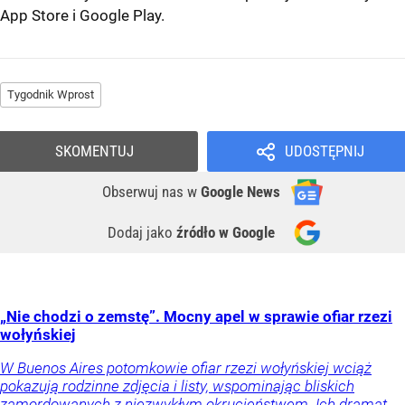
App Store
i
Google Play
.
Tygodnik Wprost
SKOMENTUJ
UDOSTĘPNIJ
Obserwuj nas
w
Google News
Dodaj jako
źródło w Google
„Nie chodzi o zemstę”. Mocny apel w sprawie ofiar rzezi
wołyńskiej
W Buenos Aires potomkowie ofiar rzezi wołyńskiej wciąż
pokazują rodzinne zdjęcia i listy, wspominając bliskich
zamordowanych z niezwykłym okrucieństwem. Ich dramat