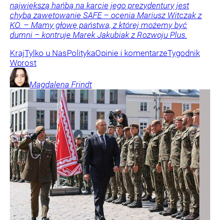
największą hańbą na karcie jego prezydentury jest
chyba zawetowanie SAFE – ocenia Mariusz Witczak z
KO. – Mamy głowę państwa, z której możemy być
dumni – kontruje Marek Jakubiak z Rozwoju Plus.
Kraj
Tylko u Nas
Polityka
Opinie i komentarze
Tygodnik
Wprost
Magdalena
Frindt