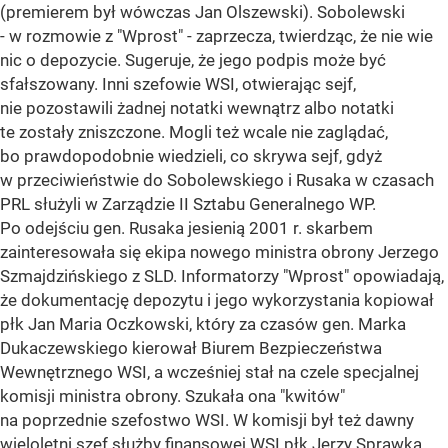
(premierem był wówczas Jan Olszewski). Sobolewski
- w rozmowie z "Wprost" - zaprzecza, twierdząc, że nie wie
nic o depozycie. Sugeruje, że jego podpis może być
sfałszowany. Inni szefowie WSI, otwierając sejf,
nie pozostawili żadnej notatki wewnątrz albo notatki
te zostały zniszczone. Mogli też wcale nie zaglądać,
bo prawdopodobnie wiedzieli, co skrywa sejf, gdyż
w przeciwieństwie do Sobolewskiego i Rusaka w czasach
PRL służyli w Zarządzie II Sztabu Generalnego WP.
Po odejściu gen. Rusaka jesienią 2001 r. skarbem
zainteresowała się ekipa nowego ministra obrony Jerzego
Szmajdzińskiego z SLD. Informatorzy "Wprost" opowiadają,
że dokumentację depozytu i jego wykorzystania kopiował
płk Jan Maria Oczkowski, który za czasów gen. Marka
Dukaczewskiego kierował Biurem Bezpieczeństwa
Wewnętrznego WSI, a wcześniej stał na czele specjalnej
komisji ministra obrony. Szukała ona "kwitów"
na poprzednie szefostwo WSI. W komisji był też dawny
wieloletni szef służby finansowej WSI płk Jerzy Sprawka,