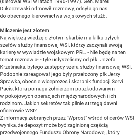
(kierował WSI w latach 1996-1997). Gen. Marek
Dukaczewski odmówił rozmowy, odsyłając nas
do obecnego kierownictwa wojskowych służb.
Milczenie jest złotem
Największą wiedzę o złotym skarbie ma kilku byłych
szefów służby finansowej WSI, którzy zaczynali swoją
karierę w wywiadzie wojskowym PRL. - Nie będę na ten
temat rozmawiał - tyle usłyszeliśmy od płk. Józefa
Krześniaka, byłego zastępcy szefa służby finansowej WSI.
Podobnie zareagował jego były przełożony płk Jerzy
Sprawka, obecnie wiceprezes i skarbnik fundacji Servi
Pacis, która pomaga żołnierzom poszkodowanym
w pokojowych operacjach międzynarodowych i ich
rodzinom. Jakich sekretów tak pilnie strzegą dawni
oficerowie WSI?
Z informacji zebranych przez "Wprost" wśród oficerów WSI
wynika, że depozyt może być zaginioną częścią
przedwojennego Funduszu Obrony Narodowej, który