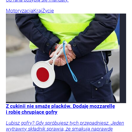
Motoryzacja
Kraj
Życie
Z cukinii nie smażę placków. Dodaję mozzarellę
i robię chrupiące gofry
Lubisz gofry? Gdy spróbujesz tych przepadniesz. Jeden
wytrawny składnik sprawia, że smakują naprawdę