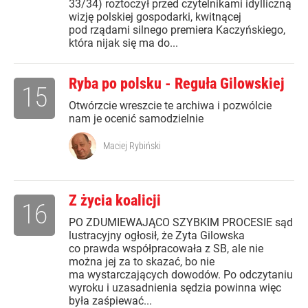
33/34) roztoczył przed czytelnikami idylliczną
wizję polskiej gospodarki, kwitnącej
pod rządami silnego premiera Kaczyńskiego,
która nijak się ma do...
Ryba po polsku - Reguła Gilowskiej
15
Otwórzcie wreszcie te archiwa i pozwólcie
nam je ocenić samodzielnie
Maciej Rybiński
Z życia koalicji
16
PO ZDUMIEWAJĄCO SZYBKIM PROCESIE sąd
lustracyjny ogłosił, że Zyta Gilowska
co prawda współpracowała z SB, ale nie
można jej za to skazać, bo nie
ma wystarczających dowodów. Po odczytaniu
wyroku i uzasadnienia sędzia powinna więc
była zaśpiewać...