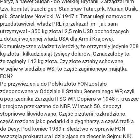
Paryż, a nawet Sudan - do Wielkiej Brytanii. Zarządzał nim
tzw. komitet trzech: gen. Stanisław Tatar, płk. Marian Utnik,
płk. Stanisław Nowicki. W 1947 r. Tatar uległ namowom
przedstawicieli władz PRL i przekazał im - jak sam
utrzymywał - 350 kg złota i 2,5 mln USD pochodzących
z dotacji wojennej władz USA dla Armii Krajowej.
Komunistyczne władze twierdziły, że otrzymały jedynie 208
kg złota i kilkadziesiąt tysięcy dolarów. Oznaczałoby to,
że zaginęły 142 kg złota. Czy złote sztaby schowane
w sejfie w siedzibie WSI to część zaginionego majątku
FON?
Po przywiezieniu do Polski złoto FON zostało
zdeponowane w Oddziale II Sztabu Generalnego WP, czyli
u poprzednika Zarządu II SG WP. Dopiero w 1948 r. kruszec
i precjoza przekazano do NBP. W latach 50. depozyt
stopniowo likwidowano. Część biżuterii rozkradziono,
część rozdano jako podarki dla dygnitarzy, a część trafiła
do Desy. Pod koniec 1989 r. śledztwo w sprawie FON
wszczęła prokuratura i działająca na zlecenie Sejmu NIK.