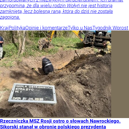
przypomina, że dla wielu rodzin Wołyń nie jest historią
zamkniętą, lecz bolesną raną, która do dziś nie została
zagojona.
Kraj
Polityka
Opinie i komentarze
Tylko u Nas
Tygodnik Wprost
Rzeczniczka MSZ Rosji ostro o słowach Nawrockiego.
Sikorski stanął w obronie polskiego prezydenta