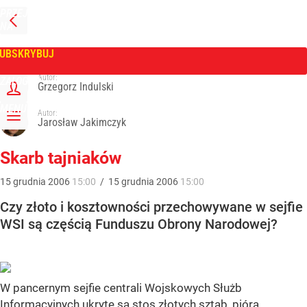
PRZEJDŹ
NA
WPROST
STRONĘ
GŁÓWNĄ
UBSKRYBUJ
Tygodnik Wprost
Autor:
ZALOGUJ
Grzegorz Indulski
MENU
Autor:
Jarosław Jakimczyk
Skarb tajniaków
15
grudnia
2006
15:00
/
15
grudnia
2006
15:00
Czy złoto i kosztowności przechowywane w sejfie
WSI są częścią Funduszu Obrony Narodowej?
W pancernym sejfie centrali Wojskowych Służb
Informacyjnych ukryte są stos złotych sztab, pióra