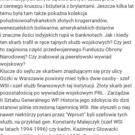
z cennego kruszcu i biżuteria z brylantami. Jeszcze kilka lat
temu była tam także pokaźna kolekcja
południowoafrykańskich złotych krugerrandów,
wenezuelskich boliwarów, amerykańskich dolarów
i znaczne ilości indyjskich rupii w banknotach. Jak i kiedy
ten skarb trafił w ręce tajnych służb wojskowych? Czy jest
to zaginiona część przedwojennego Funduszu Obrony
Narodowej? Czy zrabował ją peerelowski wywiad
wojskowy?
Klucze do sejfu ze skarbem znajdującym się przy ulicy
Oczki w Warszawie powinny mieć tylko dwie osoby - szef
WSI i szef służb finansowych tej instytucji. Złoty skarb jest
pozostałością po wywiadzie wojskowym PRL - Zarządzie
II Sztabu Generalnego WP. Historia jego zdobycia do dziś
stanowi pilnie strzeżoną tajemnicę WSI. Nie słyszeli o niej
nawet niektórzy pytani przez "Wprost" byli szefowie tych
służb, na przykład gen. Konstanty Malejczyk (szef WSI
w latach 1994-1996) czy kadm. Kazimierz Głowacki