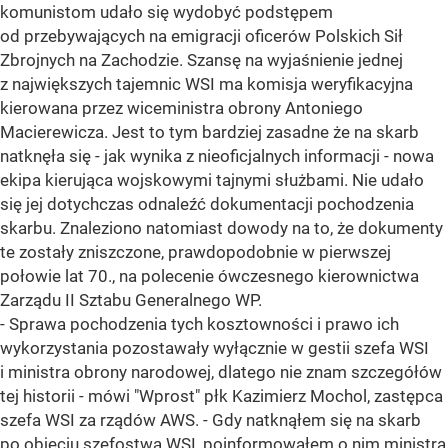
komunistom udało się wydobyć podstępem
od przebywających na emigracji oficerów Polskich Sił
Zbrojnych na Zachodzie. Szansę na wyjaśnienie jednej
z największych tajemnic WSI ma komisja weryfikacyjna
kierowana przez wiceministra obrony Antoniego
Macierewicza. Jest to tym bardziej zasadne że na skarb
natknęła się - jak wynika z nieoficjalnych informacji - nowa
ekipa kierująca wojskowymi tajnymi służbami. Nie udało
się jej dotychczas odnaleźć dokumentacji pochodzenia
skarbu. Znaleziono natomiast dowody na to, że dokumenty
te zostały zniszczone, prawdopodobnie w pierwszej
połowie lat 70., na polecenie ówczesnego kierownictwa
Zarządu II Sztabu Generalnego WP.
- Sprawa pochodzenia tych kosztowności i prawo ich
wykorzystania pozostawały wyłącznie w gestii szefa WSI
i ministra obrony narodowej, dlatego nie znam szczegółów
tej historii - mówi "Wprost" płk Kazimierz Mochol, zastępca
szefa WSI za rządów AWS. - Gdy natknąłem się na skarb
po objęciu szefostwa WSI, poinformowałem o nim ministra