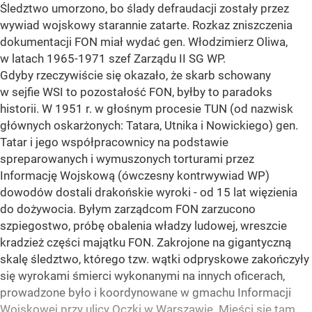
Śledztwo umorzono, bo ślady defraudacji zostały przez
wywiad wojskowy starannie zatarte. Rozkaz zniszczenia
dokumentacji FON miał wydać gen. Włodzimierz Oliwa,
w latach 1965-1971 szef Zarządu II SG WP.
Gdyby rzeczywiście się okazało, że skarb schowany
w sejfie WSI to pozostałość FON, byłby to paradoks
historii. W 1951 r. w głośnym procesie TUN (od nazwisk
głównych oskarżonych: Tatara, Utnika i Nowickiego) gen.
Tatar i jego współpracownicy na podstawie
spreparowanych i wymuszonych torturami przez
Informację Wojskową (ówczesny kontrwywiad WP)
dowodów dostali drakońskie wyroki - od 15 lat więzienia
do dożywocia. Byłym zarządcom FON zarzucono
szpiegostwo, próbę obalenia władzy ludowej, wreszcie
kradzież części majątku FON. Zakrojone na gigantyczną
skalę śledztwo, którego tzw. wątki odpryskowe zakończyły
się wyrokami śmierci wykonanymi na innych oficerach,
prowadzone było i koordynowane w gmachu Informacji
Wojskowej przy ulicy Oczki w Warszawie. Mieści się tam