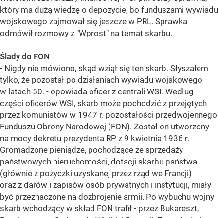
który ma dużą wiedzę o depozycie, bo funduszami wywiadu
wojskowego zajmował się jeszcze w PRL. Sprawka
odmówił rozmowy z "Wprost" na temat skarbu.
Ślady do FON
- Nigdy nie mówiono, skąd wziął się ten skarb. Słyszałem
tylko, że pozostał po działaniach wywiadu wojskowego
w latach 50. - opowiada oficer z centrali WSI. Według
części oficerów WSI, skarb może pochodzić z przejętych
przez komunistów w 1947 r. pozostałości przedwojennego
Funduszu Obrony Narodowej (FON). Został on utworzony
na mocy dekretu prezydenta RP z 9 kwietnia 1936 r.
Gromadzone pieniądze, pochodzące ze sprzedaży
państwowych nieruchomości, dotacji skarbu państwa
(głównie z pożyczki uzyskanej przez rząd we Francji)
oraz z darów i zapisów osób prywatnych i instytucji, miały
być przeznaczone na dozbrojenie armii. Po wybuchu wojny
skarb wchodzący w skład FON trafił - przez Bukareszt,