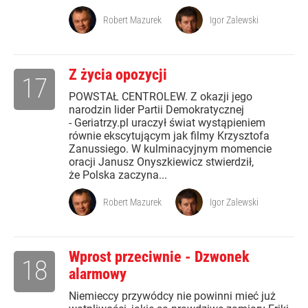
Robert Mazurek
Igor Zalewski
Z życia opozycji
17
POWSTAŁ CENTROLEW. Z okazji jego
narodzin lider Partii Demokratycznej
- Geriatrzy.pl uraczył świat wystąpieniem
równie ekscytującym jak filmy Krzysztofa
Zanussiego. W kulminacyjnym momencie
oracji Janusz Onyszkiewicz stwierdził,
że Polska zaczyna...
Robert Mazurek
Igor Zalewski
Wprost przeciwnie - Dzwonek
18
alarmowy
Niemieccy przywódcy nie powinni mieć już