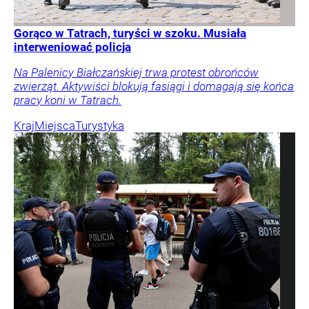
Gorąco w Tatrach, turyści w szoku. Musiała
interweniować policja
Na Palenicy Białczańskiej trwa protest obrońców
zwierząt. Aktywiści blokują fasiągi i domagają się końca
pracy koni w Tatrach.
Kraj
Miejsca
Turystyka