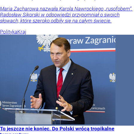
Maria Zacharowa nazwała Karola Nawrockiego „rusofobem”.
Radosław Sikorski w odpowiedzi przypomniał o swoich
słowach, które szeroko odbiły się na całym świecie.
Polityka
Kraj
To jeszcze nie koniec. Do Polski wrócą tropikalne