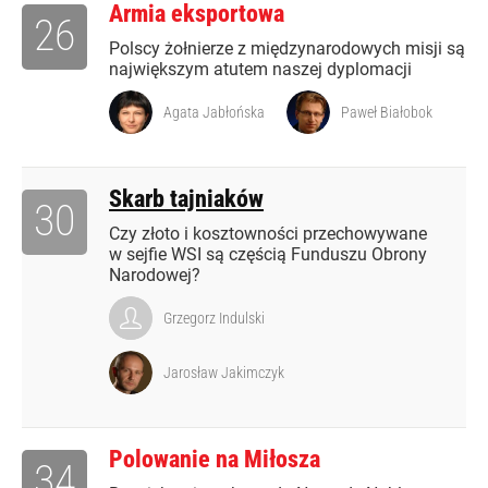
Armia eksportowa
26
Polscy żołnierze z międzynarodowych misji są
największym atutem naszej dyplomacji
Agata Jabłońska
Paweł Białobok
Skarb tajniaków
30
Czy złoto i kosztowności przechowywane
w sejfie WSI są częścią Funduszu Obrony
Narodowej?
Grzegorz Indulski
Jarosław Jakimczyk
Polowanie na Miłosza
34