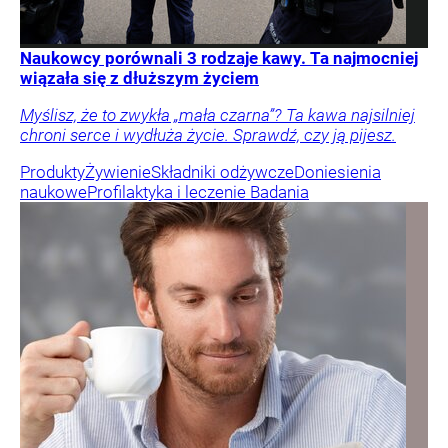
Naukowcy porównali 3 rodzaje kawy. Ta najmocniej
wiązała się z dłuższym życiem
Myślisz, że to zwykła „mała czarna”? Ta kawa najsilniej
chroni serce i wydłuża życie. Sprawdź, czy ją pijesz.
Produkty
Żywienie
Składniki odżywcze
Doniesienia
naukowe
Profilaktyka i leczenie
Badania