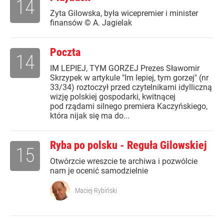
14
Zyta Gilowska, była wicepremier i minister
finansów © A. Jagielak
Poczta
14
IM LEPIEJ, TYM GORZEJ Prezes Sławomir
Skrzypek w artykule "Im lepiej, tym gorzej" (nr
33/34) roztoczył przed czytelnikami idylliczną
wizję polskiej gospodarki, kwitnącej
pod rządami silnego premiera Kaczyńskiego,
która nijak się ma do...
Ryba po polsku - Reguła Gilowskiej
15
Otwórzcie wreszcie te archiwa i pozwólcie
nam je ocenić samodzielnie
Maciej Rybiński