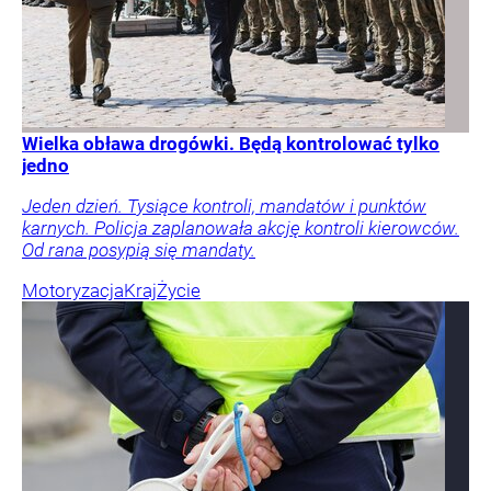
Wielka obława drogówki. Będą kontrolować tylko
jedno
Jeden dzień. Tysiące kontroli, mandatów i punktów
karnych. Policja zaplanowała akcję kontroli kierowców.
Od rana posypią się mandaty.
Motoryzacja
Kraj
Życie