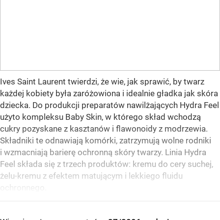
Ives Saint Laurent twierdzi, że wie, jak sprawić, by twarz
każdej kobiety była zaróżowiona i idealnie gładka jak skóra
dziecka. Do produkcji preparatów nawilżających Hydra Feel
użyto kompleksu Baby Skin, w którego skład wchodzą
cukry pozyskane z kasztanów i flawonoidy z modrzewia.
Składniki te odnawiają komórki, zatrzymują wolne rodniki
i wzmacniają barierę ochronną skóry twarzy. Linia Hydra
Feel składa się z trzech produktów: kremu do cery suchej,
żelu-kremu z efektem matującym i lekkiego fluidu
ochronnego.