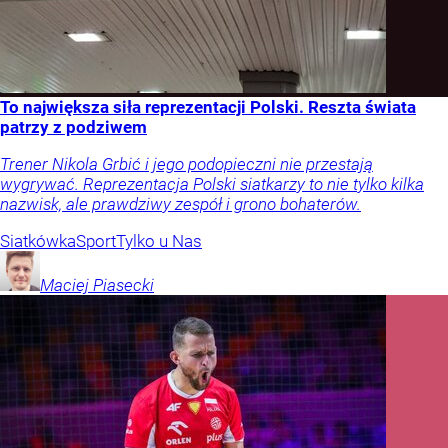
To największa siła reprezentacji Polski. Reszta świata
patrzy z podziwem
Trener Nikola Grbić i jego podopieczni nie przestają
wygrywać. Reprezentacja Polski siatkarzy to nie tylko kilka
nazwisk, ale prawdziwy zespół i grono bohaterów.
Siatkówka
Sport
Tylko u Nas
Maciej
Piasecki