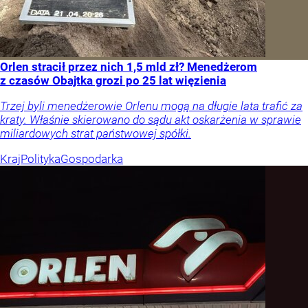
Orlen stracił przez nich 1,5 mld zł? Menedżerom
z czasów Obajtka grozi po 25 lat więzienia
Trzej byli menedżerowie Orlenu mogą na długie lata trafić za
kraty. Właśnie skierowano do sądu akt oskarżenia w sprawie
miliardowych strat państwowej spółki.
Kraj
Polityka
Gospodarka