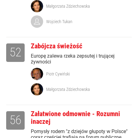
Małgorzata Zdziechowska
Wojciech Tukan
Zabójcza świeżość
52
Europę zalewa rzeka zepsutej i trującej
żywności
Piotr Cywiński
Małgorzata Zdziechowska
Załatwione odmownie - Rozumni
56
inaczej
Pomysły rodem "z dziejów głupoty w Polsce"
coraz częściej trafiają na forum publiczne