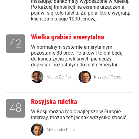
instalując bankomaty wyposażone w ruletkę.
Po każdej transakcji na ekranie urządzenia
pojawi się koło ruletki. Za pola, które wygrają,
klient zainkasuje 1000 jenów,...
Wielka grabież emerytalna
42
W normalnym systemie emerytalnym
pozostanie 30 proc. Polaków i to oni będą
do końca życia z własnych pieniędzy
dopłacać pozostałym do rent i emerytur
Michał Zieliński
Krzysztof Trębski
Rosyjska ruletka
48
W Rosji można robić najlepsze w Europie
interesy, można też jednak wszystko stracić
Aleksander Piński