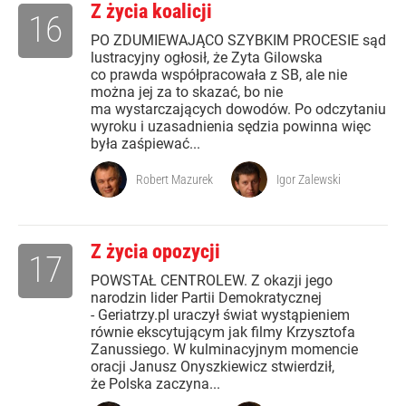
Z życia koalicji
16
PO ZDUMIEWAJĄCO SZYBKIM PROCESIE sąd
lustracyjny ogłosił, że Zyta Gilowska
co prawda współpracowała z SB, ale nie
można jej za to skazać, bo nie
ma wystarczających dowodów. Po odczytaniu
wyroku i uzasadnienia sędzia powinna więc
była zaśpiewać...
Robert Mazurek
Igor Zalewski
Z życia opozycji
17
POWSTAŁ CENTROLEW. Z okazji jego
narodzin lider Partii Demokratycznej
- Geriatrzy.pl uraczył świat wystąpieniem
równie ekscytującym jak filmy Krzysztofa
Zanussiego. W kulminacyjnym momencie
oracji Janusz Onyszkiewicz stwierdził,
że Polska zaczyna...