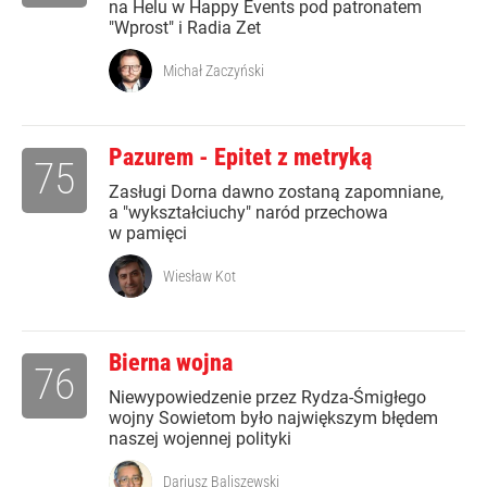
na Helu w Happy Events pod patronatem
"Wprost" i Radia Zet
Michał Zaczyński
Pazurem - Epitet z metryką
75
Zasługi Dorna dawno zostaną zapomniane,
a "wykształciuchy" naród przechowa
w pamięci
Wiesław Kot
Bierna wojna
76
Niewypowiedzenie przez Rydza-Śmigłego
wojny Sowietom było największym błędem
naszej wojennej polityki
Dariusz Baliszewski