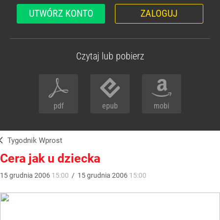
UTWÓRZ KONTO
ZALOGUJ
Czytaj lub pobierz
pdf
epub
mobi
Tygodnik Wprost
Cera jak u dziecka
15
grudnia
2006
15:00
/
15
grudnia
2006
15:00