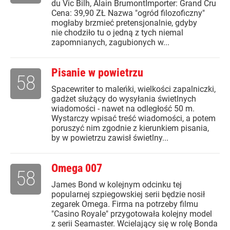
du Vic Bilh, Alain BrumontImporter: Grand Cru
Cena: 39,90 ZŁ Nazwa "ogród filozoficzny"
mogłaby brzmieć pretensjonalnie, gdyby
nie chodziło tu o jedną z tych niemal
zapomnianych, zagubionych w...
Pisanie w powietrzu
58
Spacewriter to maleńki, wielkości zapalniczki,
gadżet służący do wysyłania świetlnych
wiadomości - nawet na odległość 50 m.
Wystarczy wpisać treść wiadomości, a potem
poruszyć nim zgodnie z kierunkiem pisania,
by w powietrzu zawisł świetlny...
Omega 007
58
James Bond w kolejnym odcinku tej
popularnej szpiegowskiej serii będzie nosił
zegarek Omega. Firma na potrzeby filmu
"Casino Royale" przygotowała kolejny model
z serii Seamaster. Wcielający się w rolę Bonda