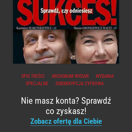
SPIS TREŚCI
ARCHIWUM WYDAŃ
WYDANIA
SPECJALNE
SUBSKRYPCJA CYFROWA
Nie masz konta? Sprawdź
co zyskasz!
Zobacz ofertę dla Ciebie