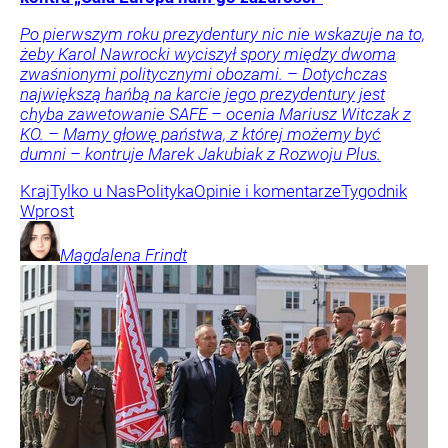
Po pierwszym roku prezydentury nic nie wskazuje na to,
żeby Karol Nawrocki wyciszył spory między dwoma
zwaśnionymi politycznymi obozami. – Dotychczas
największą hańbą na karcie jego prezydentury jest
chyba zawetowanie SAFE – ocenia Mariusz Witczak z
KO. – Mamy głowę państwa, z której możemy być
dumni – kontruje Marek Jakubiak z Rozwoju Plus.
Kraj
Tylko u Nas
Polityka
Opinie i komentarze
Tygodnik
Wprost
Magdalena
Frindt