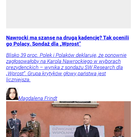
Nawrocki ma szansę na drugą kadencję? Tak ocenili
go Polacy. Sondaż dla „Wprost”
Blisko 39 proc. Polek i Polaków deklaruje, że ponownie
zagłosowałoby na Karola Nawrockiego w wyborach
prezydenckich – wynika z sondażu SW Research dla
„Wprost”. Grupa krytyków głowy państwa jest
liczniejsza.
Magdalena
Frindt