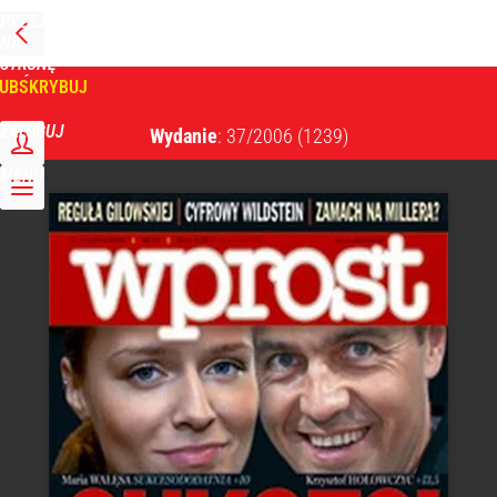
PRZEJDŹ
NA
WPROST
STRONĘ
GŁÓWNĄ
UBSKRYBUJ
Tygodnik Wprost
ZALOGUJ
Wydanie
: 37/2006
(1239)
MENU