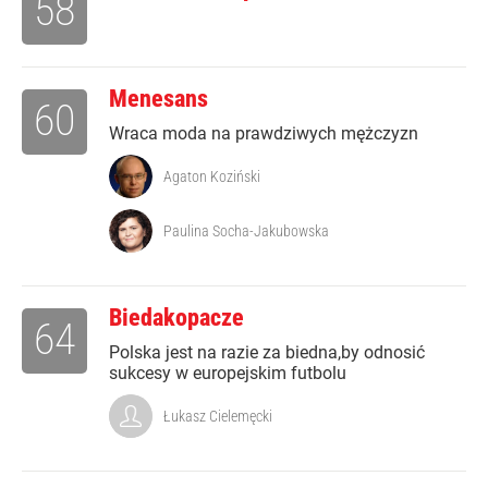
58
Menesans
60
Wraca moda na prawdziwych mężczyzn
Agaton Koziński
Paulina Socha-Jakubowska
Biedakopacze
64
Polska jest na razie za biedna,by odnosić
sukcesy w europejskim futbolu
Łukasz Cielemęcki