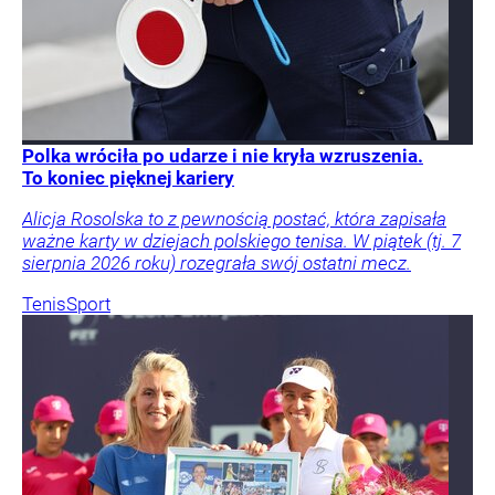
Polka wróciła po udarze i nie kryła wzruszenia.
To koniec pięknej kariery
Alicja Rosolska to z pewnością postać, która zapisała
ważne karty w dziejach polskiego tenisa. W piątek (tj. 7
sierpnia 2026 roku) rozegrała swój ostatni mecz.
Tenis
Sport