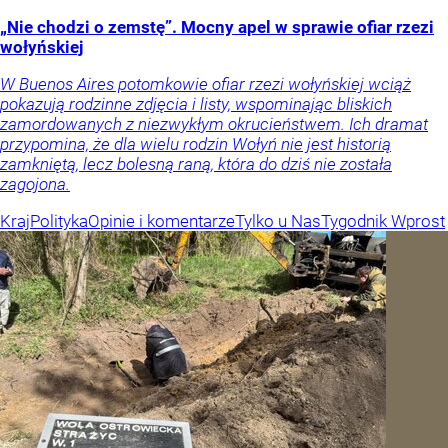
„Nie chodzi o zemstę”. Mocny apel w sprawie ofiar rzezi
wołyńskiej
W Buenos Aires potomkowie ofiar rzezi wołyńskiej wciąż
pokazują rodzinne zdjęcia i listy, wspominając bliskich
zamordowanych z niezwykłym okrucieństwem. Ich dramat
przypomina, że dla wielu rodzin Wołyń nie jest historią
zamkniętą, lecz bolesną raną, która do dziś nie została
zagojona.
Kraj
Polityka
Opinie i komentarze
Tylko u Nas
Tygodnik Wprost