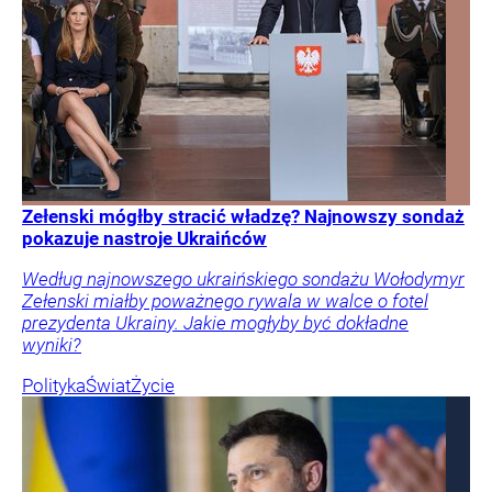
Zełenski mógłby stracić władzę? Najnowszy sondaż
pokazuje nastroje Ukraińców
Według najnowszego ukraińskiego sondażu Wołodymyr
Zełenski miałby poważnego rywala w walce o fotel
prezydenta Ukrainy. Jakie mogłyby być dokładne
wyniki?
Polityka
Świat
Życie