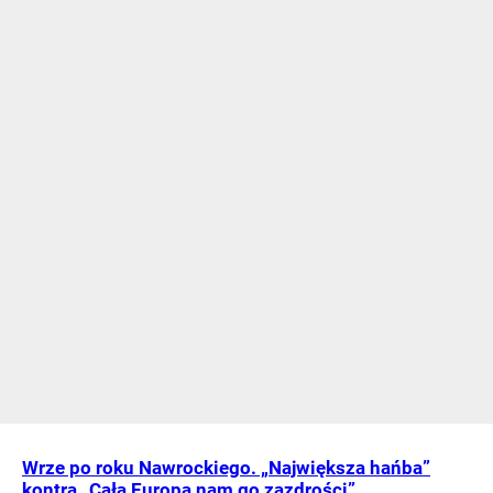
Wrze po roku Nawrockiego. „Największa hańba”
kontra „Cała Europa nam go zazdrości”