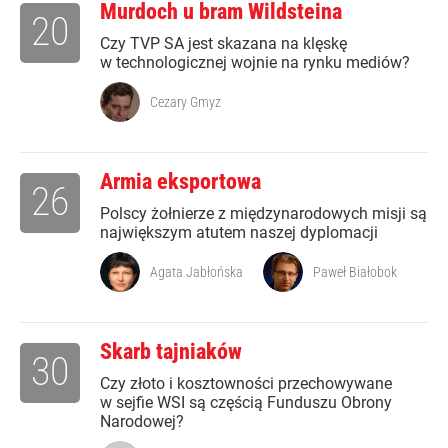
Murdoch u bram Wildsteina
20
Czy TVP SA jest skazana na klęskę
w technologicznej wojnie na rynku mediów?
Cezary Gmyz
Armia eksportowa
26
Polscy żołnierze z międzynarodowych misji są
największym atutem naszej dyplomacji
Agata Jabłońska
Paweł Białobok
Skarb tajniaków
30
Czy złoto i kosztowności przechowywane
w sejfie WSI są częścią Funduszu Obrony
Narodowej?