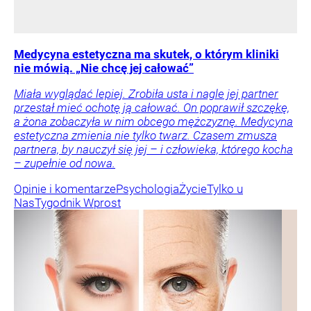
Medycyna estetyczna ma skutek, o którym kliniki
nie mówią. „Nie chcę jej całować”
Miała wyglądać lepiej. Zrobiła usta i nagle jej partner
przestał mieć ochotę ją całować. On poprawił szczękę,
a żona zobaczyła w nim obcego mężczyznę. Medycyna
estetyczna zmienia nie tylko twarz. Czasem zmusza
partnera, by nauczył się jej – i człowieka, którego kocha
– zupełnie od nowa.
Opinie i komentarze
Psychologia
Życie
Tylko u
Nas
Tygodnik Wprost