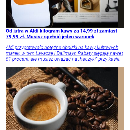
Od jutra w Aldi kilogram kawy za 14,99 zł zamiast
79,99 zł. Musisz spełnić jeden warunek
Aldi przygotowało potężne obniżki na kawy kultowych
marek, w tym Lavazzę i Dallmayr. Rabaty sięgają nawet
81 procent, ale musisz uważać na „haczyki” przy kasie.