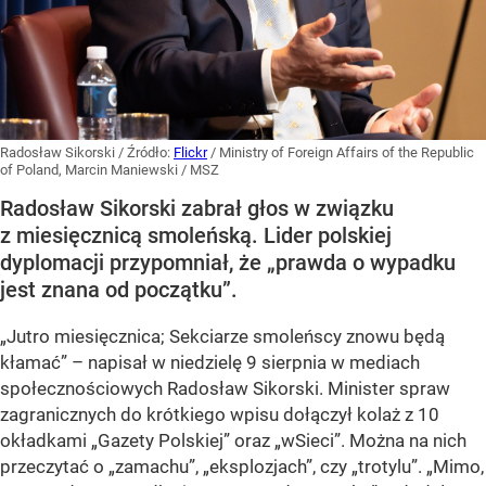
Radosław Sikorski
/ Źródło:
Flickr
/
Ministry of Foreign Affairs of the Republic
of Poland, Marcin Maniewski / MSZ
Radosław Sikorski zabrał głos w związku
z miesięcznicą smoleńską. Lider polskiej
dyplomacji przypomniał, że „prawda o wypadku
jest znana od początku”.
„Jutro miesięcznica; Sekciarze smoleńscy znowu będą
kłamać” – napisał w niedzielę 9 sierpnia w mediach
społecznościowych Radosław Sikorski. Minister spraw
zagranicznych do krótkiego wpisu dołączył kolaż z 10
okładkami „Gazety Polskiej” oraz „wSieci”. Można na nich
przeczytać o „zamachu”, „eksplozjach”, czy „trotylu”. „Mimo,