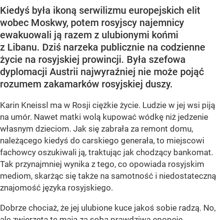
Kiedyś była ikoną serwilizmu europejskich elit
wobec Moskwy, potem rosyjscy najemnicy
ewakuowali ją razem z ulubionymi końmi
z Libanu. Dziś narzeka publicznie na codzienne
życie na rosyjskiej prowincji. Była szefowa
dyplomacji Austrii najwyraźniej nie może pojąć
rozumem zakamarków rosyjskiej duszy.
Karin Kneissl ma w Rosji ciężkie życie. Ludzie w jej wsi piją
na umór. Nawet matki wolą kupować wódkę niż jedzenie
własnym dzieciom. Jak się zabrała za remont domu,
należącego kiedyś do carskiego generała, to miejscowi
fachowcy oszukiwali ją, traktując jak chodzący bankomat.
Tak przynajmniej wynika z tego, co opowiada rosyjskim
mediom, skarżąc się także na samotność i niedostateczną
znajomość języka rosyjskiego.
Dobrze chociaż, że jej ulubione kuce jakoś sobie radzą. No,
ale zwierzęta te mają za sobą prawdziwą epopeję.