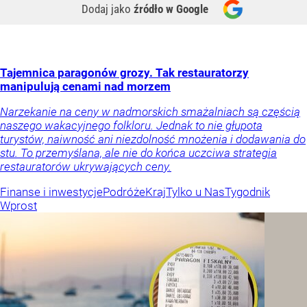
Dodaj jako
źródło w Google
Tajemnica paragonów grozy. Tak restauratorzy
manipulują cenami nad morzem
Narzekanie na ceny w nadmorskich smażalniach są częścią
naszego wakacyjnego folkloru. Jednak to nie głupota
turystów, naiwność ani niezdolność mnożenia i dodawania do
stu. To przemyślana, ale nie do końca uczciwa strategia
restauratorów ukrywających ceny.
Finanse i inwestycje
Podróże
Kraj
Tylko u Nas
Tygodnik
Wprost