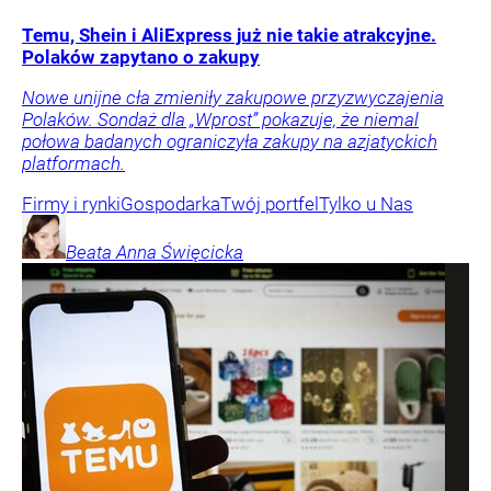
Temu, Shein i AliExpress już nie takie atrakcyjne.
Polaków zapytano o zakupy
Nowe unijne cła zmieniły zakupowe przyzwyczajenia
Polaków. Sondaż dla „Wprost” pokazuje, że niemal
połowa badanych ograniczyła zakupy na azjatyckich
platformach.
Firmy i rynki
Gospodarka
Twój portfel
Tylko u Nas
Beata Anna
Święcicka