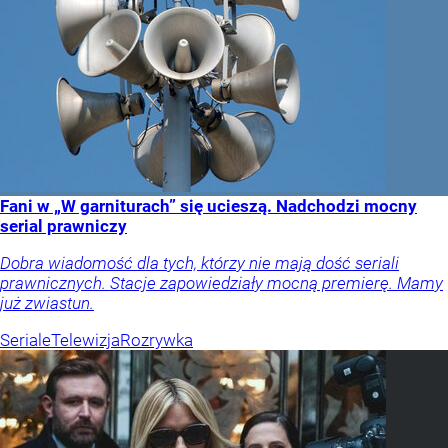
Fani w „W garniturach” się ucieszą. Nadchodzi mocny
serial prawniczy
Dobra wiadomość dla tych, którzy nie mają dość seriali
prawnicznych. Stacje zapowiedziały mocną premierę. Mamy
już zwiastun.
Seriale
Telewizja
Rozrywka