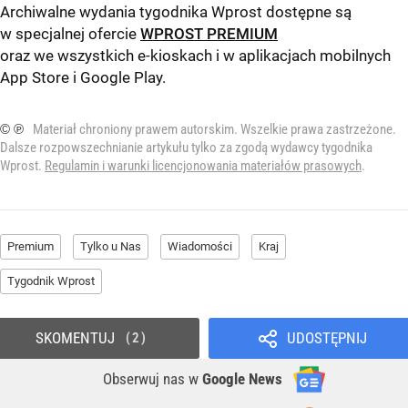
Archiwalne wydania tygodnika Wprost dostępne są
w specjalnej ofercie
WPROST PREMIUM
oraz we wszystkich e-kioskach i w aplikacjach mobilnych
App Store
i
Google Play
.
© ℗
Materiał chroniony prawem autorskim. Wszelkie prawa zastrzeżone.
Dalsze rozpowszechnianie artykułu tylko za zgodą wydawcy tygodnika
Wprost.
Regulamin i warunki licencjonowania materiałów prasowych
.
Premium
Tylko u Nas
Wiadomości
Kraj
Tygodnik Wprost
SKOMENTUJ
UDOSTĘPNIJ
2
Obserwuj nas
w
Google News