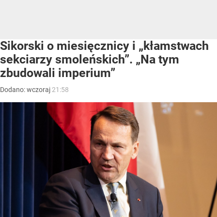
Sikorski o miesięcznicy i „kłamstwach
sekciarzy smoleńskich”. „Na tym
zbudowali imperium”
Dodano:
wczoraj
21:58