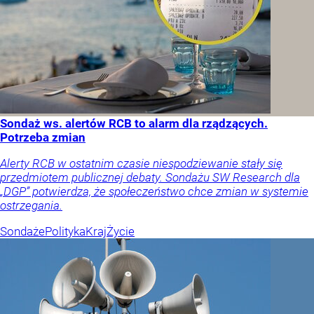
Sondaż ws. alertów RCB to alarm dla rządzących.
Potrzeba zmian
Alerty RCB w ostatnim czasie niespodziewanie stały się
przedmiotem publicznej debaty. Sondażu SW Research dla
„DGP” potwierdza, że społeczeństwo chce zmian w systemie
ostrzegania.
Sondaże
Polityka
Kraj
Życie