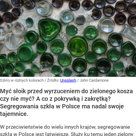
Szkło w różnych kolorach
/ Źródło:
Unsplash
/
John Cardamone
Myć słoik przed wyrzuceniem do zielonego kosza
czy nie myć? A co z pokrywką i zakrętką?
Segregowania szkła w Polsce ma nadal swoje
tajemnice.
W przeciwieństwie do wielu innych krajów, segregowanie
szkła w Polsce jest łatwiejsze. Służy ku temu jeden zielony