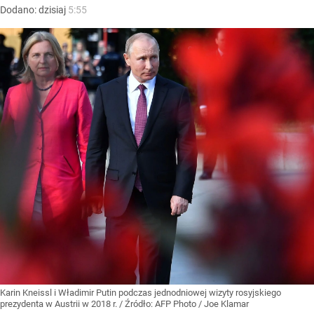
Dodano:
dzisiaj
5:55
Karin Kneissl i Władimir Putin podczas jednodniowej wizyty rosyjskiego
prezydenta w Austrii w 2018 r.
/ Źródło:
AFP Photo / Joe Klamar