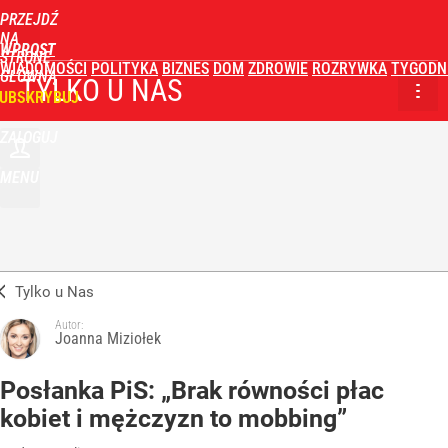
PRZEJDŹ
NA
WPROST
STRONĘ
WIADOMOŚCI
POLITYKA
BIZNES
DOM
ZDROWIE
ROZRYWKA
TYGODN
GŁÓWNĄ
TYLKO U NAS
UBSKRYBUJ
ZALOGUJ
MENU
Tylko u Nas
Autor:
Joanna Miziołek
Posłanka PiS: „Brak równości płac
kobiet i mężczyzn to mobbing”