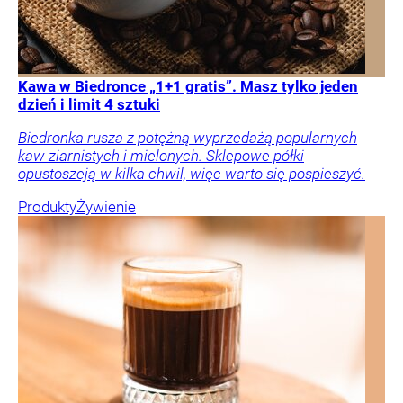
Kawa w Biedronce „1+1 gratis”. Masz tylko jeden
dzień i limit 4 sztuki
Biedronka rusza z potężną wyprzedażą popularnych
kaw ziarnistych i mielonych. Sklepowe półki
opustoszeją w kilka chwil, więc warto się pospieszyć.
Produkty
Żywienie