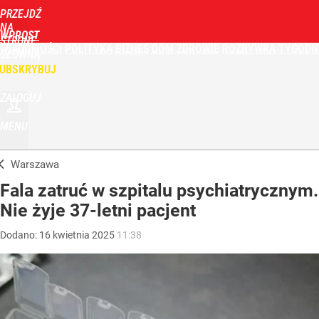
PRZEJDŹ
NA
WPROST
STRONĘ
WIADOMOŚCI
POLITYKA
BIZNES
DOM
ZDROWIE
ROZRYWKA
TYGODN
GŁÓWNĄ
UBSKRYBUJ
ZALOGUJ
MENU
Warszawa
Fala zatruć w szpitalu psychiatrycznym.
Nie żyje 37-letni pacjent
Dodano:
16
kwietnia
2025
11:38