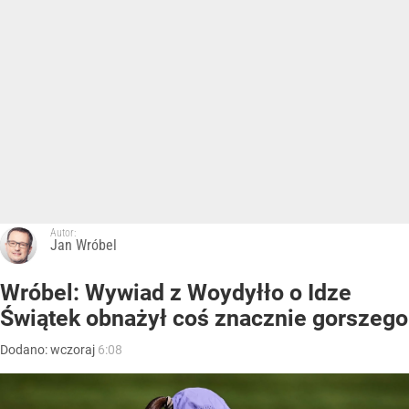
Autor:
Jan Wróbel
Wróbel: Wywiad z Woydyłło o Idze
Świątek obnażył coś znacznie gorszego
Dodano:
wczoraj
6:08