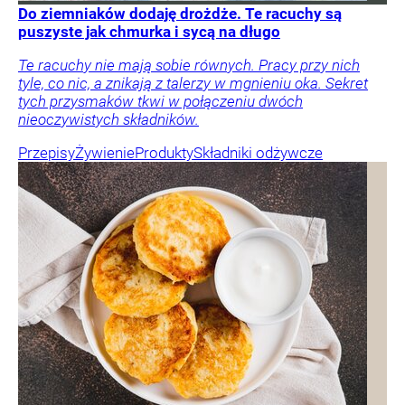
Do ziemniaków dodaję drożdże. Te racuchy są
puszyste jak chmurka i sycą na długo
Te racuchy nie mają sobie równych. Pracy przy nich
tyle, co nic, a znikają z talerzy w mgnieniu oka. Sekret
tych przysmaków tkwi w połączeniu dwóch
nieoczywistych składników.
Przepisy
Żywienie
Produkty
Składniki odżywcze