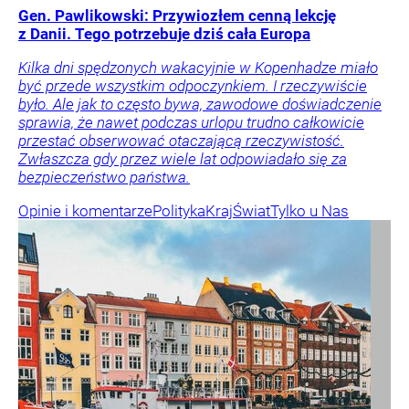
Gen. Pawlikowski: Przywiozłem cenną lekcję
z Danii. Tego potrzebuje dziś cała Europa
Kilka dni spędzonych wakacyjnie w Kopenhadze miało
być przede wszystkim odpoczynkiem. I rzeczywiście
było. Ale jak to często bywa, zawodowe doświadczenie
sprawia, że nawet podczas urlopu trudno całkowicie
przestać obserwować otaczającą rzeczywistość.
Zwłaszcza gdy przez wiele lat odpowiadało się za
bezpieczeństwo państwa.
Opinie i komentarze
Polityka
Kraj
Świat
Tylko u Nas