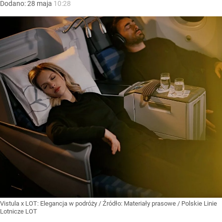
Dodano:
28
maja
10:28
Vistula x LOT: Elegancja w podróży
/ Źródło:
Materiały prasowe
/
Polskie Linie
Lotnicze LOT