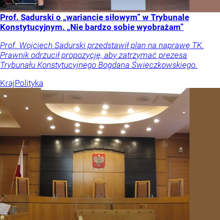
Prof. Sadurski o „wariancie siłowym” w Trybunale
Konstytucyjnym. „Nie bardzo sobie wyobrażam”
Prof. Wojciech Sadurski przedstawił plan na naprawę TK.
Prawnik odrzucił propozycję, aby zatrzymać prezesa
Trybunału Konstytucyjnego Bogdana Święczkowskiego.
Kraj
Polityka