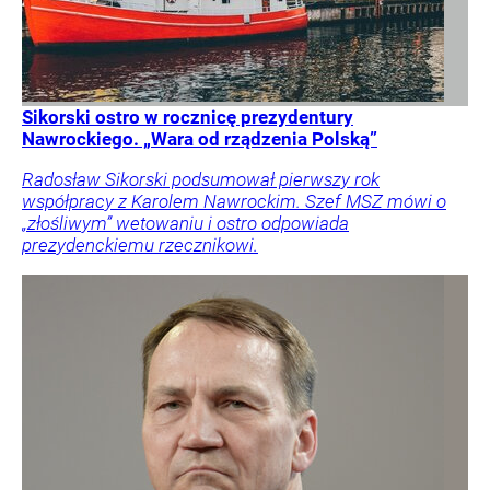
Sikorski ostro w rocznicę prezydentury
Nawrockiego. „Wara od rządzenia Polską”
Radosław Sikorski podsumował pierwszy rok
współpracy z Karolem Nawrockim. Szef MSZ mówi o
„złośliwym” wetowaniu i ostro odpowiada
prezydenckiemu rzecznikowi.