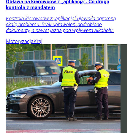
Obława na kierowców z „aplikacją”. Co druga
kontrola z mandatem
Kontrola kierowców z „aplikacją” ujawniła ogromną
skalę problemu. Brak uprawnień, podrobione
dokumenty, a nawet jazda pod wpływem alkoholu.
Motoryzacja
Kraj