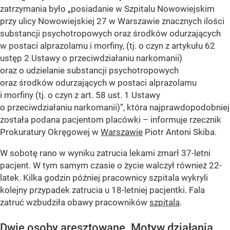
zatrzymania było „posiadanie w Szpitalu Nowowiejskim
przy ulicy Nowowiejskiej 27 w Warszawie znacznych ilości
substancji psychotropowych oraz środków odurzających
w postaci alprazolamu i morfiny, (tj. o czyn z artykułu 62
ustęp 2 Ustawy o przeciwdziałaniu narkomanii)
oraz o udzielanie substancji psychotropowych
oraz środków odurzających w postaci alprazolamu
i morfiny (tj. o czyn z art. 58 ust. 1 Ustawy
o przeciwdziałaniu narkomanii)”, która najprawdopodobniej
została podana pacjentom placówki – informuje rzecznik
Prokuratury Okręgowej w
Warszawie
Piotr Antoni Skiba.
W sobotę rano w wyniku zatrucia lekami zmarł 37-letni
pacjent. W tym samym czasie o życie walczył również 22-
latek. Kilka godzin później pracownicy szpitala wykryli
kolejny przypadek zatrucia u 18-letniej pacjentki. Fala
zatruć wzbudziła obawy pracowników
szpitala
.
Dwie osoby aresztowane. Motyw działania