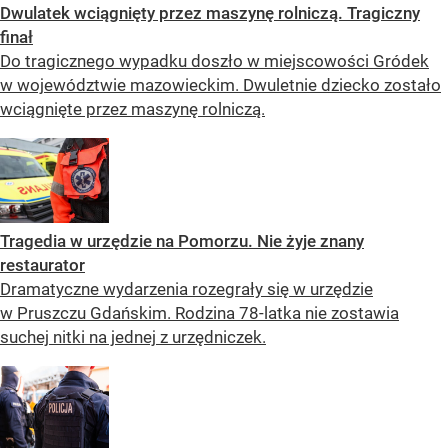
Dwulatek wciągnięty przez maszynę rolniczą. Tragiczny
finał
Do tragicznego wypadku doszło w miejscowości Gródek
w województwie mazowieckim. Dwuletnie dziecko zostało
wciągnięte przez maszynę rolniczą.
Tragedia w urzędzie na Pomorzu. Nie żyje znany
restaurator
Dramatyczne wydarzenia rozegrały się w urzędzie
w Pruszczu Gdańskim. Rodzina 78-latka nie zostawia
suchej nitki na jednej z urzędniczek.