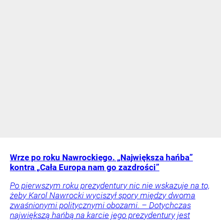
Wrze po roku Nawrockiego. „Największa hańba”
kontra „Cała Europa nam go zazdrości”
Po pierwszym roku prezydentury nic nie wskazuje na to,
żeby Karol Nawrocki wyciszył spory między dwoma
zwaśnionymi politycznymi obozami. – Dotychczas
największą hańbą na karcie jego prezydentury jest