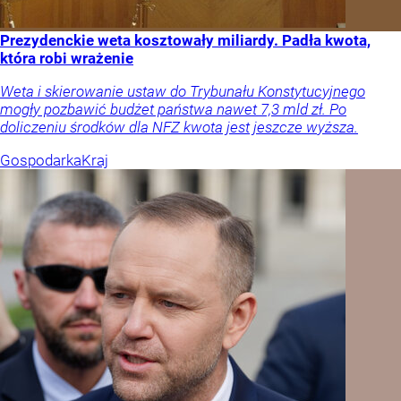
Prezydenckie weta kosztowały miliardy. Padła kwota,
która robi wrażenie
Weta i skierowanie ustaw do Trybunału Konstytucyjnego
mogły pozbawić budżet państwa nawet 7,3 mld zł. Po
doliczeniu środków dla NFZ kwota jest jeszcze wyższa.
Gospodarka
Kraj