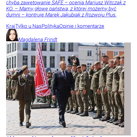
chyba zawetowanie SAFE – ocenia Mariusz Witczak z
KO. – Mamy głowę państwa, z której możemy być
dumni – kontruje Marek Jakubiak z Rozwoju Plus.
Kraj
Tylko u Nas
Polityka
Opinie i komentarze
Magdalena
Frindt