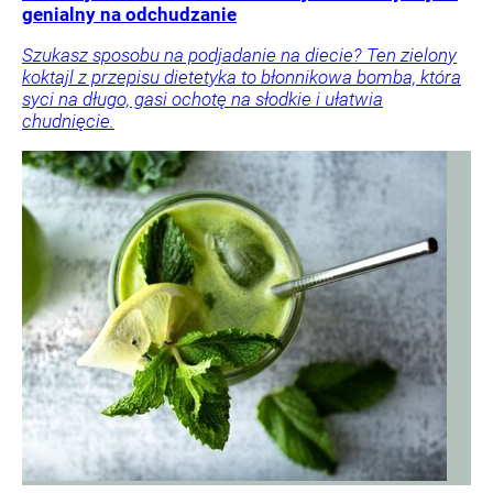
genialny na odchudzanie
Szukasz sposobu na podjadanie na diecie? Ten zielony
koktajl z przepisu dietetyka to błonnikowa bomba, która
syci na długo, gasi ochotę na słodkie i ułatwia
chudnięcie.