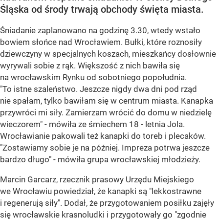
Śląska od środy trwają obchody święta miasta.
Śniadanie zaplanowano na godzinę 3.30, wtedy wstało
bowiem słońce nad Wrocławiem. Bułki, które roznosiły
dziewczyny w specjalnych koszach, mieszkańcy dosłownie
wyrywali sobie z rąk. Większość z nich bawiła się
na wrocławskim Rynku od sobotniego popołudnia.
"To istne szaleństwo. Jeszcze nigdy dwa dni pod rząd
nie spałam, tylko bawiłam się w centrum miasta. Kanapka
przywróci mi siły. Zamierzam wrócić do domu w niedzielę
wieczorem" - mówiła ze śmiechem 18 - letnia Jola.
Wrocławianie pakowali też kanapki do toreb i plecaków.
"Zostawiamy sobie je na później. Impreza potrwa jeszcze
bardzo długo" - mówiła grupa wrocławskiej młodzieży.
Marcin Garcarz, rzecznik prasowy Urzędu Miejskiego
we Wrocławiu powiedział, że kanapki są "lekkostrawne
i regenerują siły". Dodał, że przygotowaniem posiłku zajęły
się wrocławskie krasnoludki i przygotowały go "zgodnie