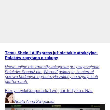
Temu, Shein i AliExpress już nie takie atrakcyjne.
Polaków zapytano o zakupy
Nowe unijne cła zmieniły zakupowe przyzwyczajenia
Polaków. Sondaż dla „Wprost” pokazuje, że niemal
połowa badanych ograniczyła zakupy na azjatyckich
platformach.
Firmy i rynki
Gospodarka
Twój portfel
Tylko u Nas
Beata Anna
Święcicka