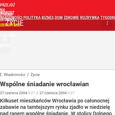
PRZEJDŹ
NA
WPROST
STRONĘ
WIADOMOŚCI
POLITYKA
BIZNES
DOM
ZDROWIE
ROZRYWKA
TYGODN
GŁÓWNĄ
ŻYCIE
UBSKRYBUJ
ZALOGUJ
MENU
Wiadomości
/
Życie
Wspólne śniadanie wrocławian
27
czerwca
2004
9:27
/
27
czerwca
2004
9:27
Kilkuset mieszkańców Wrocławia po całonocnej
zabawie na tamtejszym rynku zjadło w niedzielę
nad ranem wspólne śniadanie. W stolicy Dolnego