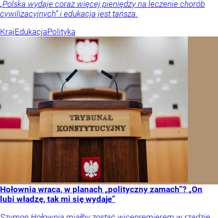
„Polska wydaje coraz więcej pieniędzy na leczenie chorób
cywilizacyjnych” i edukacja jest tańsza.
Kraj
Edukacja
Polityka
Hołownia wraca, w planach „polityczny zamach”? „On
lubi władzę, tak mi się wydaje”
Szymon Hołownia miałby zostać wicepremierem w rządzie