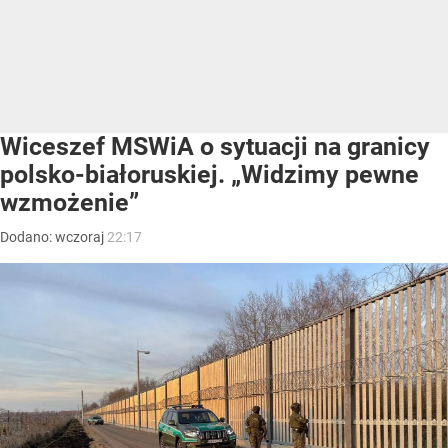
Wiceszef MSWiA o sytuacji na granicy
polsko-białoruskiej. „Widzimy pewne
wzmożenie”
Dodano:
wczoraj
22:17