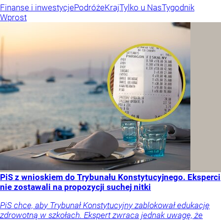
Finanse i inwestycje
Podróże
Kraj
Tylko u Nas
Tygodnik
Wprost
PiS z wnioskiem do Trybunału Konstytucyjnego. Eksperci
nie zostawali na propozycji suchej nitki
PiS chce, aby Trybunał Konstytucyjny zablokował edukację
zdrowotną w szkołach. Ekspert zwraca jednak uwagę, że