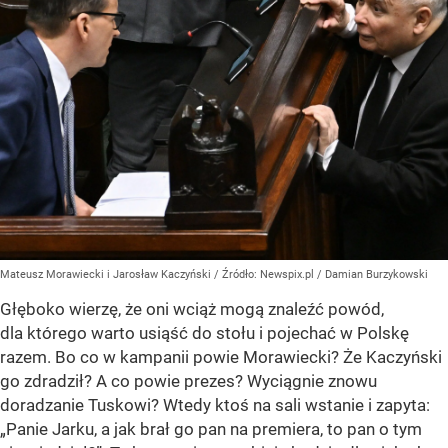
Mateusz Morawiecki i Jarosław Kaczyński
/ Źródło:
Newspix.pl
/
Damian Burzykowski
Głęboko wierzę, że oni wciąż mogą znaleźć powód,
dla którego warto usiąść do stołu i pojechać w Polskę
razem. Bo co w kampanii powie Morawiecki? Że Kaczyński
go zdradził? A co powie prezes? Wyciągnie znowu
doradzanie Tuskowi? Wtedy ktoś na sali wstanie i zapyta:
„Panie Jarku, a jak brał go pan na premiera, to pan o tym