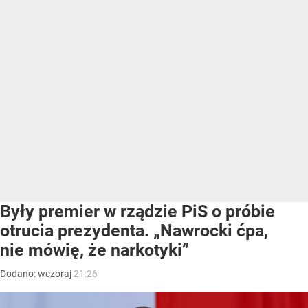
Były premier w rządzie PiS o próbie
otrucia prezydenta. „Nawrocki ćpa,
nie mówię, że narkotyki”
Dodano:
wczoraj
21:26