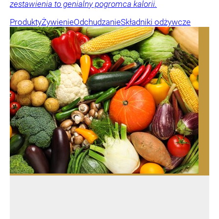
zestawienia to genialny pogromca kalorii.
Produkty
Żywienie
Odchudzanie
Składniki odżywcze