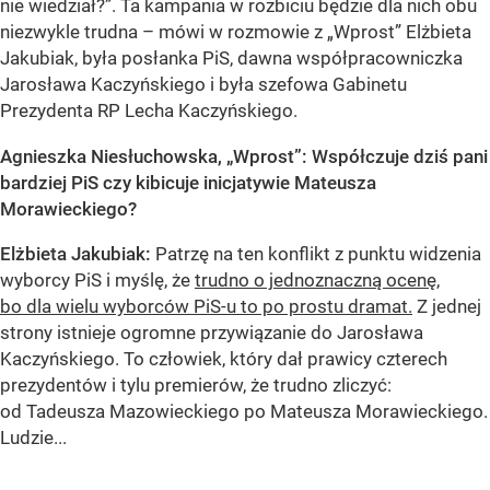
nie wiedział?”. Ta kampania w rozbiciu będzie dla nich obu
niezwykle trudna – mówi w rozmowie z „Wprost” Elżbieta
Jakubiak, była posłanka PiS, dawna współpracowniczka
Jarosława Kaczyńskiego i była szefowa Gabinetu
Prezydenta RP Lecha Kaczyńskiego.
Agnieszka Niesłuchowska, „Wprost”: Współczuje dziś pani
bardziej PiS czy kibicuje inicjatywie Mateusza
Morawieckiego?
Elżbieta Jakubiak:
Patrzę na ten konflikt z punktu widzenia
wyborcy PiS i myślę, że
trudno o jednoznaczną ocenę,
bo dla wielu wyborców PiS-u to po prostu dramat.
Z jednej
strony istnieje ogromne przywiązanie do Jarosława
Kaczyńskiego. To człowiek, który dał prawicy czterech
prezydentów i tylu premierów, że trudno zliczyć:
od Tadeusza Mazowieckiego po Mateusza Morawieckiego.
Ludzie...