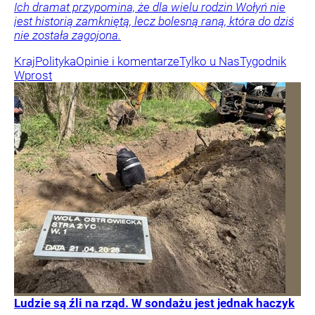
Ich dramat przypomina, że dla wielu rodzin Wołyń nie
jest historią zamkniętą, lecz bolesną raną, która do dziś
nie została zagojona.
Kraj
Polityka
Opinie i komentarze
Tylko u Nas
Tygodnik
Wprost
Ludzie są źli na rząd. W sondażu jest jednak haczyk