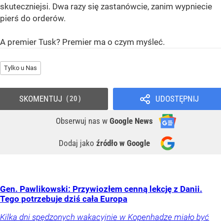
skuteczniejsi. Dwa razy się zastanówcie, zanim wypniecie
pierś do orderów.
A premier Tusk? Premier ma o czym myśleć.
Tylko u Nas
SKOMENTUJ
UDOSTĘPNIJ
20
Obserwuj nas
w
Google News
Dodaj jako
źródło w Google
Gen. Pawlikowski: Przywiozłem cenną lekcję z Danii.
Tego potrzebuje dziś cała Europa
Kilka dni spędzonych wakacyjnie w Kopenhadze miało być