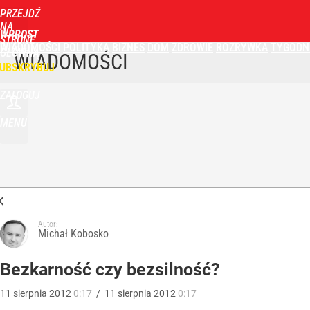
PRZEJDŹ
NA
WPROST
STRONĘ
WIADOMOŚCI
POLITYKA
BIZNES
DOM
ZDROWIE
ROZRYWKA
TYGODN
GŁÓWNĄ
WIADOMOŚCI
UBSKRYBUJ
ZALOGUJ
MENU
Autor:
Michał Kobosko
Bezkarność czy bezsilność?
11
sierpnia
2012
0:17
/
11
sierpnia
2012
0:17