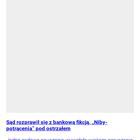
Sąd rozprawił się z bankową fikcją. „Niby-
potrącenia” pod ostrzałem