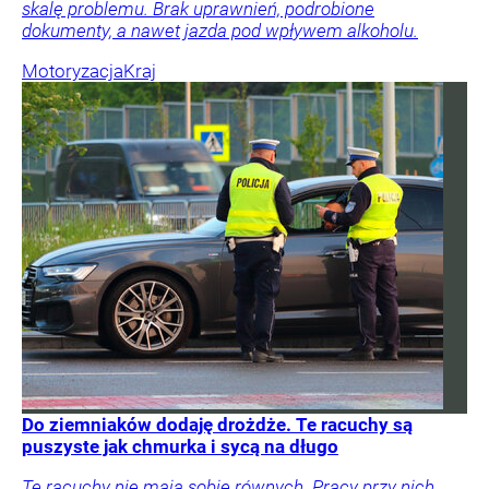
skalę problemu. Brak uprawnień, podrobione
dokumenty, a nawet jazda pod wpływem alkoholu.
Motoryzacja
Kraj
Do ziemniaków dodaję drożdże. Te racuchy są
puszyste jak chmurka i sycą na długo
Te racuchy nie mają sobie równych. Pracy przy nich