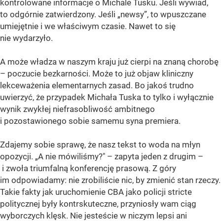
kontrolowane informacje o Michale Tusku. Jeśli wywiad,
to odgórnie zatwierdzony. Jeśli „newsy”, to wpuszczane
umiejętnie i we właściwym czasie. Nawet to się
nie wydarzyło.
A może władza w naszym kraju już cierpi na znaną chorobę
– poczucie bezkarności. Może to już objaw kliniczny
lekceważenia elementarnych zasad. Bo jakoś trudno
uwierzyć, że przypadek Michała Tuska to tylko i wyłącznie
wynik zwykłej niefrasobliwość ambitnego
i pozostawionego sobie samemu syna premiera.
Zdajemy sobie sprawę, że nasz tekst to woda na młyn
opozycji. „A nie mówiliśmy?" – zapyta jeden z drugim –
i zwoła triumfalną konferencję prasową. Z góry
im odpowiadamy: nie zrobiliście nic, by zmienić stan rzeczy.
Takie fakty jak uruchomienie CBA jako policji stricte
politycznej były kontrskuteczne, przyniosły wam ciąg
wyborczych klęsk. Nie jesteście w niczym lepsi ani