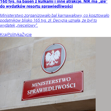
160 tys. na basen z kulkami i inne atrakcje. NIK ma „ale”
do wydatków resortu sprawiedliwości
Ministerstwo zorganizowało bal karnawałowy, co kosztowało
podatników blisko 165 tys. zł. Decyzja uznała, że był to
wydatek „niecelowy”.
Kraj
Polityka
Życie