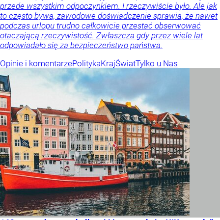
przede wszystkim odpoczynkiem. I rzeczywiście było. Ale jak
to często bywa, zawodowe doświadczenie sprawia, że nawet
podczas urlopu trudno całkowicie przestać obserwować
otaczającą rzeczywistość. Zwłaszcza gdy przez wiele lat
odpowiadało się za bezpieczeństwo państwa.
Opinie i komentarze
Polityka
Kraj
Świat
Tylko u Nas