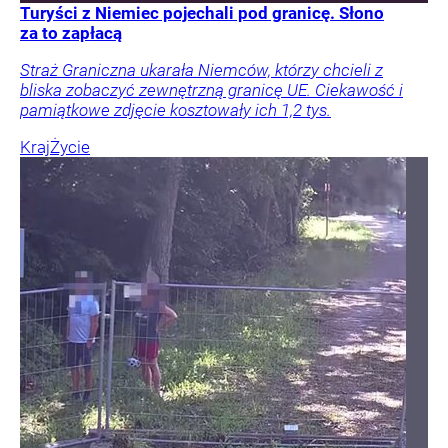
Turyści z Niemiec pojechali pod granicę. Słono
za to zapłacą
Straż Graniczna ukarała Niemców, którzy chcieli z
bliska zobaczyć zewnętrzną granicę UE. Ciekawość i
pamiątkowe zdjęcie kosztowały ich 1,2 tys.
Kraj
Życie