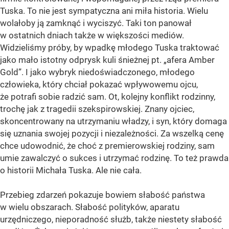
Tuska. To nie jest sympatyczna ani miła historia. Wielu
wolałoby ją zamknąć i wyciszyć. Taki ton panował
w ostatnich dniach także w większości mediów.
Widzieliśmy próby, by wpadkę młodego Tuska traktować
jako mało istotny odprysk kuli śnieżnej pt. „afera Amber
Gold”. I jako wybryk niedoświadczonego, młodego
człowieka, który chciał pokazać wpływowemu ojcu,
że potrafi sobie radzić sam. Ot, kolejny konflikt rodzinny,
trochę jak z tragedii szekspirowskiej. Znany ojciec,
skoncentrowany na utrzymaniu władzy, i syn, który domaga
się uznania swojej pozycji i niezależności. Za wszelką cenę
chce udowodnić, że choć z premierowskiej rodziny, sam
umie zawalczyć o sukces i utrzymać rodzinę. To też prawda
o historii Michała Tuska. Ale nie cała.
Przebieg zdarzeń pokazuje bowiem słabość państwa
w wielu obszarach. Słabość polityków, aparatu
urzędniczego, nieporadność służb, także niestety słabość