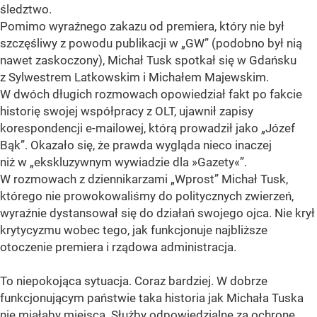
śledztwo.
Pomimo wyraźnego zakazu od premiera, który nie był
szczęśliwy z powodu publikacji w „GW” (podobno był nią
nawet zaskoczony), Michał Tusk spotkał się w Gdańsku
z Sylwestrem Latkowskim i Michałem Majewskim.
W dwóch długich rozmowach opowiedział fakt po fakcie
historię swojej współpracy z OLT, ujawnił zapisy
korespondencji e-mailowej, którą prowadził jako „Józef
Bąk”. Okazało się, że prawda wygląda nieco inaczej
niż w „ekskluzywnym wywiadzie dla »Gazety«”.
W rozmowach z dziennikarzami „Wprost” Michał Tusk,
którego nie prowokowaliśmy do politycznych zwierzeń,
wyraźnie dystansował się do działań swojego ojca. Nie krył
krytycyzmu wobec tego, jak funkcjonuje najbliższe
otoczenie premiera i rządowa administracja.
To niepokojąca sytuacja. Coraz bardziej. W dobrze
funkcjonującym państwie taka historia jak Michała Tuska
nie miałaby miejsca. Służby odpowiedzialne za ochronę