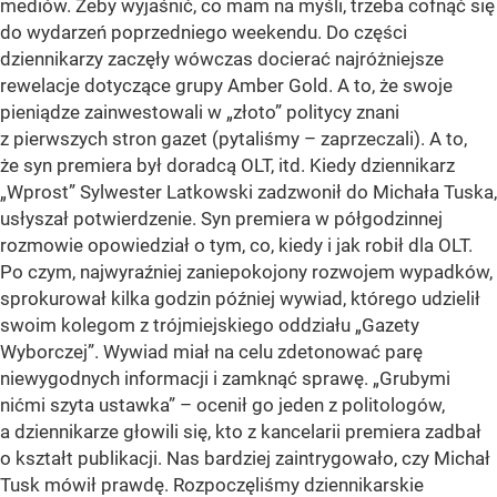
mediów. Żeby wyjaśnić, co mam na myśli, trzeba cofnąć się
do wydarzeń poprzedniego weekendu. Do części
dziennikarzy zaczęły wówczas docierać najróżniejsze
rewelacje dotyczące grupy Amber Gold. A to, że swoje
pieniądze zainwestowali w „złoto” politycy znani
z pierwszych stron gazet (pytaliśmy – zaprzeczali). A to,
że syn premiera był doradcą OLT, itd. Kiedy dziennikarz
„Wprost” Sylwester Latkowski zadzwonił do Michała Tuska,
usłyszał potwierdzenie. Syn premiera w półgodzinnej
rozmowie opowiedział o tym, co, kiedy i jak robił dla OLT.
Po czym, najwyraźniej zaniepokojony rozwojem wypadków,
sprokurował kilka godzin później wywiad, którego udzielił
swoim kolegom z trójmiejskiego oddziału „Gazety
Wyborczej”. Wywiad miał na celu zdetonować parę
niewygodnych informacji i zamknąć sprawę. „Grubymi
nićmi szyta ustawka” – ocenił go jeden z politologów,
a dziennikarze głowili się, kto z kancelarii premiera zadbał
o kształt publikacji. Nas bardziej zaintrygowało, czy Michał
Tusk mówił prawdę. Rozpoczęliśmy dziennikarskie