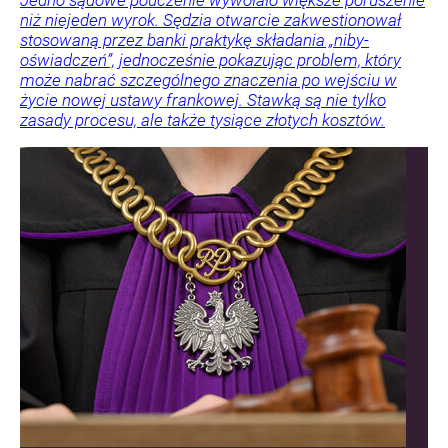
Jedno sądowe pouczenie wywołało większe poruszenie
niż niejeden wyrok. Sędzia otwarcie zakwestionował
stosowaną przez banki praktykę składania „niby-
oświadczeń”, jednocześnie pokazując problem, który
może nabrać szczególnego znaczenia po wejściu w
życie nowej ustawy frankowej. Stawką są nie tylko
zasady procesu, ale także tysiące złotych kosztów.