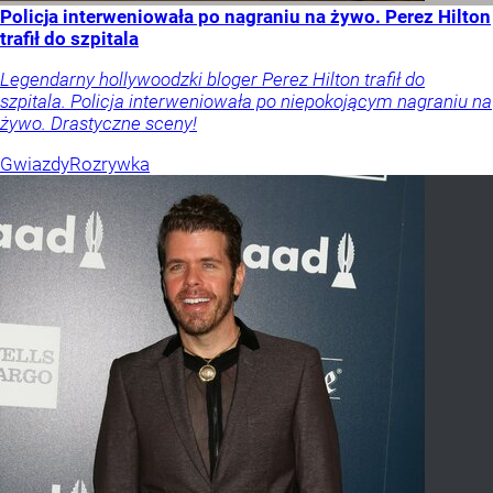
Policja interweniowała po nagraniu na żywo. Perez Hilton
trafił do szpitala
Legendarny hollywoodzki bloger Perez Hilton trafił do
szpitala. Policja interweniowała po niepokojącym nagraniu na
żywo. Drastyczne sceny!
Gwiazdy
Rozrywka