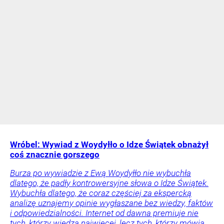
Wróbel: Wywiad z Woydyłło o Idze Świątek obnażył
coś znacznie gorszego
Burza po wywiadzie z Ewą Woydyłło nie wybuchła
dlatego, że padły kontrowersyjne słowa o Idze Świątek.
Wybuchła dlatego, że coraz częściej za ekspercką
analizę uznajemy opinie wygłaszane bez wiedzy, faktów
i odpowiedzialności. Internet od dawna premiuje nie
tych, którzy wiedzą najwięcej, lecz tych, którzy mówią