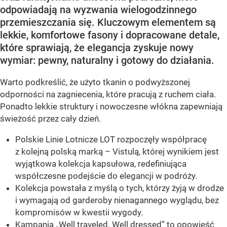
odpowiadają na wyzwania wielogodzinnego
przemieszczania się. Kluczowym elementem są
lekkie, komfortowe fasony i dopracowane detale,
które sprawiają, że elegancja zyskuje nowy
wymiar: pewny, naturalny i gotowy do działania.
Warto podkreślić, że użyto tkanin o podwyższonej
odporności na zagniecenia, które pracują z ruchem ciała.
Ponadto lekkie struktury i nowoczesne włókna zapewniają
świeżość przez cały dzień.
Polskie Linie Lotnicze LOT rozpoczęły współpracę
z kolejną polską marką – Vistulą, której wynikiem jest
wyjątkowa kolekcja kapsułowa, redefiniująca
współczesne podejście do elegancji w podróży.
Kolekcja powstała z myślą o tych, którzy żyją w drodze
i wymagają od garderoby nienagannego wyglądu, bez
kompromisów w kwestii wygody.
Kampania „Well traveled. Well dressed” to opowieść