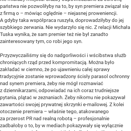
państwa nie pozwoliłyby na to, by syn premiera związał się
z firmą o – mówiąc oględnie – niejasnej proweniencji.
A gdyby taka współpraca ruszyła, doprowadziłyby do jej
szybkiego zerwania. Nie wydarzyło się nic. Z relacji Michała
Tuska wynika, że sam premier też nie był zanadto
zainteresowany tym, co robi jego syn.
Przyzwyczailiśmy się do nadgorliwości i wścibstwa służb
chroniących rząd przed kompromitacją. Można było
zakładać w ciemno, że po ujawnieniu całej sprawy
tradycyjnie zostanie wprowadzony ścisły parasol ochronny
nad synem premiera, żeby nie mógł rozmawiać
z dziennikarzami, odpowiadać na ich coraz trudniejsze
pytania, plątać w zeznaniach. Żeby nikomu nie pokazywał
zawartości swojej prywatnej skrzynki e-mailowej. Z kolei
otoczenie premiera – właśnie tego, atakowanego
za przerost PR nad realną robotą – profesjonalnie
zadbałoby o to, by w mediach pokazywały się wyłącznie