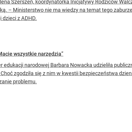
ena Szerszeń, koordynatorka Inicjatywy Rodziców Walc
ą. – Ministerstwo nie ma wiedzy na temat tego zaburze
i dzieci z ADHD.
acie wszystkie narzędzia”
er edukacji narodowej Barbara Nowacka udzieliła publiczn
. Choć zgodziła się z nim w kwestii bezpieczeństwa dzie
zanie problemu.