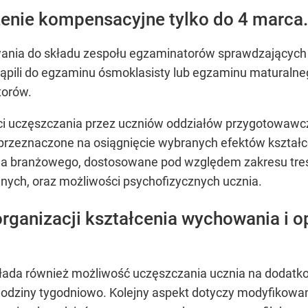
enie kompensacyjne tylko do 4 marca.
wania do składu zespołu egzaminatorów sprawdzającyc
stąpili do egzaminu ósmoklasisty lub egzaminu matural
torów.
ści uczęszczania przez uczniów oddziałów przygotowaw
ia przeznaczone na osiągnięcie wybranych efektów kszta
a branżowego, dostosowane pod względem zakresu treści
nych, oraz możliwości psychofizycznych ucznia.
ganizacji kształcenia wychowania i op
łada również możliwość uczęszczania ucznia na dodatkow
odziny tygodniowo. Kolejny aspekt dotyczy modyfikowani