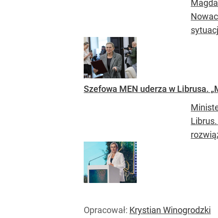
Magdal
Nowack
sytuacj
Szefowa MEN uderza w Librusa. „M
Minist
Librus
rozwią
Opracował:
Krystian Winogrodzki