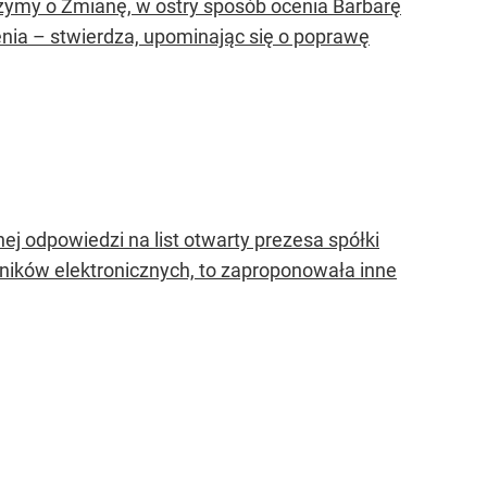
zymy o Zmianę, w ostry sposób ocenia Barbarę
nia – stwierdza, upominając się o poprawę
ej odpowiedzi na list otwarty prezesa spółki
nników elektronicznych, to zaproponowała inne