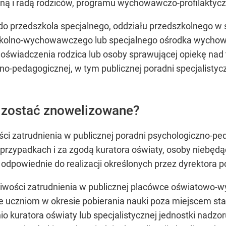
ną i radą rodziców, programu wychowawczo-profilaktycz
do przedszkola specjalnego, oddziału przedszkolnego w 
szkolno-wychowawczego lub specjalnego ośrodka wychow
oświadczenia rodzica lub osoby sprawującej opiekę nad 
no-pedagogicznej, w tym publicznej poradni specjalistyc
ą zostać znowelizowane?
 zatrudnienia w publicznej poradni psychologiczno-ped
 przypadkach i za zgodą kuratora oświaty, osoby niebęd
 odpowiednie do realizacji określonych przez dyrektora 
liwości zatrudnienia w publicznej placówce oświatowo-
e uczniom w okresie pobierania nauki poza miejscem st
o kuratora oświaty lub specjalistycznej jednostki nadzo