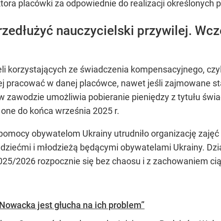
ora placówki za odpowiednie do realizacji określonych p
rzedłużyć nauczycielski przywilej. Wcz
ieli korzystających ze świadczenia kompensacyjnego, c
ej pracować w danej placówce, nawet jeśli zajmowane s
 w zawodzie umożliwia pobieranie pieniędzy z tytułu świ
one do końca września 2025 r.
pomocy obywatelom Ukrainy utrudniło organizację zajęć
d dziećmi i młodzieżą będącymi obywatelami Ukrainy. Dzi
2025/2026 rozpocznie się bez chaosu i z zachowaniem ci
owacka jest głucha na ich problem”