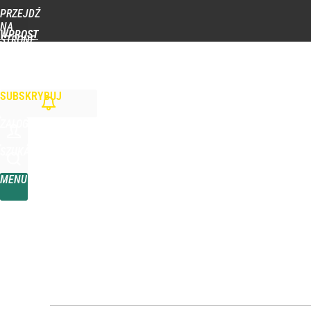
PRZEJDŹ
Udostępnij
0
Skomentuj
NA
WPROST
STRONĘ
GŁÓWNĄ
WIADOMOŚCI
POLITYKA
BIZNES
DOM
ZDROWIE
ROZRYWKA
TYGOD
SUBSKRYBUJ
ZALOGUJ
SZUKAJ
MENU