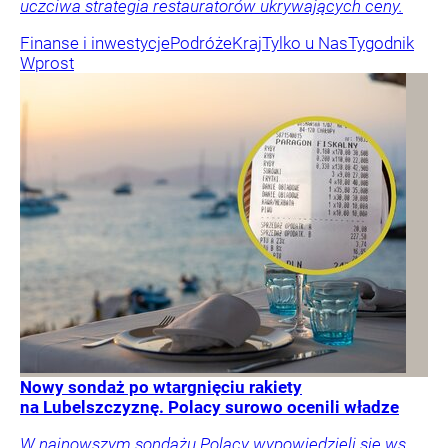
uczciwa strategia restauratorów ukrywających ceny.
Finanse i inwestycje
Podróże
Kraj
Tylko u Nas
Tygodnik
Wprost
Nowy sondaż po wtargnięciu rakiety
na Lubelszczyznę. Polacy surowo ocenili władze
W najnowszym sondażu Polacy wypowiedzieli się ws.