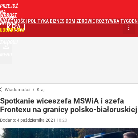
PRZEJDŹ
NA
WPROST
STRONĘ
WIADOMOŚCI
POLITYKA
BIZNES
DOM
ZDROWIE
ROZRYWKA
TYGODN
GŁÓWNĄ
KRAJ
UBSKRYBUJ
ZALOGUJ
MENU
Wiadomości
/
Kraj
Spotkanie wiceszefa MSWiA i szefa
Frontexu na granicy polsko-białoruskiej
Dodano:
4
października
2021
18:20