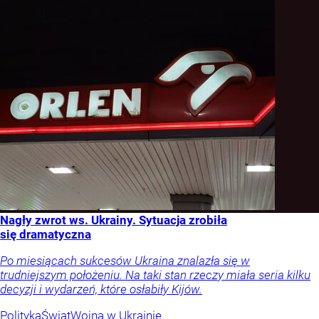
Nagły zwrot ws. Ukrainy. Sytuacja zrobiła
się dramatyczna
Po miesiącach sukcesów Ukraina znalazła się w
trudniejszym położeniu. Na taki stan rzeczy miała seria kilku
decyzji i wydarzeń, które osłabiły Kijów.
Polityka
Świat
Wojna w Ukrainie