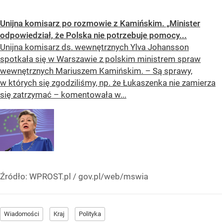
Unijna komisarz po rozmowie z Kamińskim. „Minister
odpowiedział, że Polska nie potrzebuje pomocy...
Unijna komisarz ds. wewnętrznych Ylva Johansson
spotkała się w Warszawie z polskim ministrem spraw
wewnętrznych Mariuszem Kamińskim. – Są sprawy,
w których się zgodziliśmy, np. że Łukaszenka nie zamierza
się zatrzymać – komentowała w...
Źródło:
WPROST.pl
/
gov.pl/web/mswia
Wiadomości
Kraj
Polityka