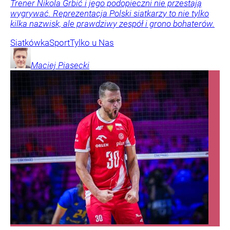
Trener Nikola Grbić i jego podopieczni nie przestają
wygrywać. Reprezentacja Polski siatkarzy to nie tylko
kilka nazwisk, ale prawdziwy zespół i grono bohaterów.
Siatkówka
Sport
Tylko u Nas
Maciej
Piasecki