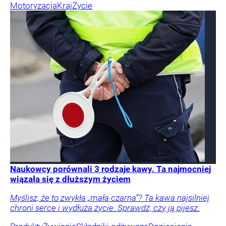
Motoryzacja
Kraj
Życie
Naukowcy porównali 3 rodzaje kawy. Ta najmocniej
wiązała się z dłuższym życiem
Myślisz, że to zwykła „mała czarna”? Ta kawa najsilniej
chroni serce i wydłuża życie. Sprawdź, czy ją pijesz.