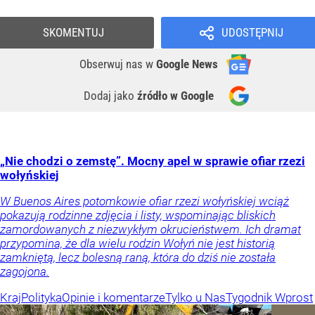
SKOMENTUJ
UDOSTĘPNIJ
Obserwuj nas
w
Google News
Dodaj jako
źródło w Google
„Nie chodzi o zemstę”. Mocny apel w sprawie ofiar rzezi
wołyńskiej
W Buenos Aires potomkowie ofiar rzezi wołyńskiej wciąż
pokazują rodzinne zdjęcia i listy, wspominając bliskich
zamordowanych z niezwykłym okrucieństwem. Ich dramat
przypomina, że dla wielu rodzin Wołyń nie jest historią
zamkniętą, lecz bolesną raną, która do dziś nie została
zagojona.
Kraj
Polityka
Opinie i komentarze
Tylko u Nas
Tygodnik Wprost