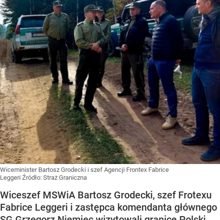
Wiceminister Bartosz Grodecki i szef Agencji Frontex Fabrice
Leggeri
Źródło:
Straż Graniczna
Wiceszef MSWiA Bartosz Grodecki, szef Frotexu
Fabrice Leggeri i zastępca komendanta głównego
SG Grzegorz Niemiec wizytowali granicę Polski