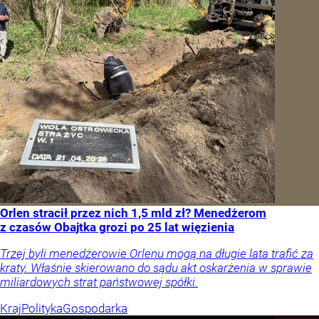
Orlen stracił przez nich 1,5 mld zł? Menedżerom
z czasów Obajtka grozi po 25 lat więzienia
Trzej byli menedżerowie Orlenu mogą na długie lata trafić za
kraty. Właśnie skierowano do sądu akt oskarżenia w sprawie
miliardowych strat państwowej spółki.
Kraj
Polityka
Gospodarka