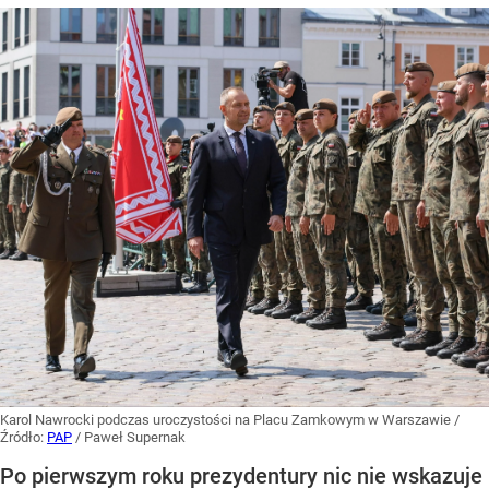
Karol Nawrocki podczas uroczystości na Placu Zamkowym w Warszawie
/
Źródło:
PAP
/
Paweł Supernak
Po pierwszym roku prezydentury nic nie wskazuje