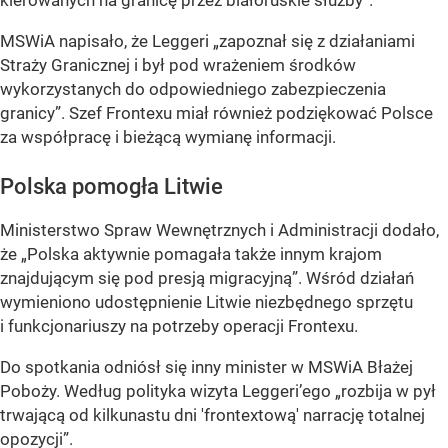
kierowanych na granicę przez białoruskie służby”.
MSWiA napisało, że Leggeri „zapoznał się z działaniami
Straży Granicznej i był pod wrażeniem środków
wykorzystanych do odpowiedniego zabezpieczenia
granicy”. Szef Frontexu miał również podziękować Polsce
za współpracę i bieżącą wymianę informacji.
Polska pomogła Litwie
Ministerstwo Spraw Wewnętrznych i Administracji dodało,
że „Polska aktywnie pomagała także innym krajom
znajdującym się pod presją migracyjną”. Wśród działań
wymieniono udostępnienie Litwie niezbędnego sprzętu
i funkcjonariuszy na potrzeby operacji Frontexu.
Do spotkania odniósł się inny minister w MSWiA Błażej
Poboży. Według polityka wizyta Leggeri’ego „rozbija w pył
trwającą od kilkunastu dni 'frontextową' narrację totalnej
opozycji”.