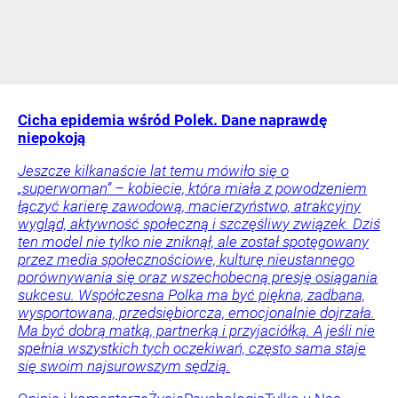
Cicha epidemia wśród Polek. Dane naprawdę
niepokoją
Jeszcze kilkanaście lat temu mówiło się o
„superwoman” – kobiecie, która miała z powodzeniem
łączyć karierę zawodową, macierzyństwo, atrakcyjny
wygląd, aktywność społeczną i szczęśliwy związek. Dziś
ten model nie tylko nie zniknął, ale został spotęgowany
przez media społecznościowe, kulturę nieustannego
porównywania się oraz wszechobecną presję osiągania
sukcesu. Współczesna Polka ma być piękna, zadbana,
wysportowana, przedsiębiorcza, emocjonalnie dojrzała.
Ma być dobrą matką, partnerką i przyjaciółką. A jeśli nie
spełnia wszystkich tych oczekiwań, często sama staje
się swoim najsurowszym sędzią.