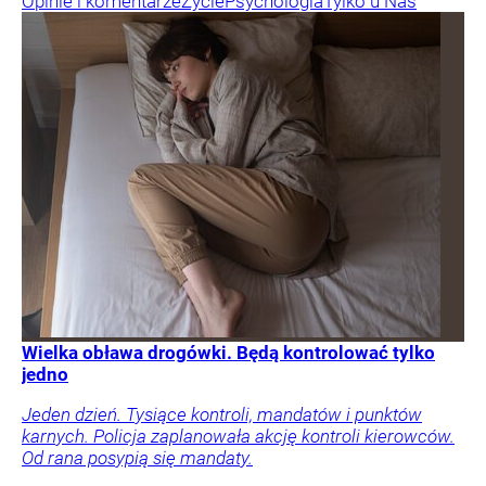
Opinie i komentarze
Życie
Psychologia
Tylko u Nas
Wielka obława drogówki. Będą kontrolować tylko
jedno
Jeden dzień. Tysiące kontroli, mandatów i punktów
karnych. Policja zaplanowała akcję kontroli kierowców.
Od rana posypią się mandaty.