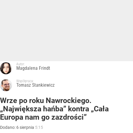
Autor:
Magdalena Frindt
Współpraca:
Tomasz Stankiewicz
Wrze po roku Nawrockiego.
„Największa hańba” kontra „Cała
Europa nam go zazdrości”
Dodano:
6
sierpnia
5:15