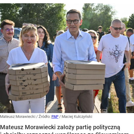
Mateusz Morawiecki
/ Źródło:
PAP
/
Maciej Kulczyński
Mateusz Morawiecki założy partię polityczną