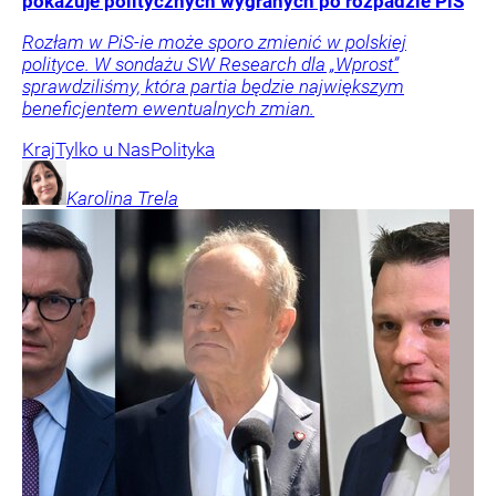
pokazuje politycznych wygranych po rozpadzie PiS
Rozłam w PiS-ie może sporo zmienić w polskiej
polityce. W sondażu SW Research dla „Wprost”
sprawdziliśmy, która partia będzie największym
beneficjentem ewentualnych zmian.
Kraj
Tylko u Nas
Polityka
Karolina
Trela