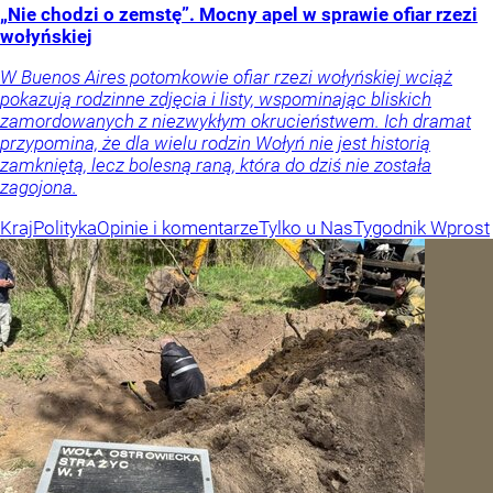
„Nie chodzi o zemstę”. Mocny apel w sprawie ofiar rzezi
wołyńskiej
W Buenos Aires potomkowie ofiar rzezi wołyńskiej wciąż
pokazują rodzinne zdjęcia i listy, wspominając bliskich
zamordowanych z niezwykłym okrucieństwem. Ich dramat
przypomina, że dla wielu rodzin Wołyń nie jest historią
zamkniętą, lecz bolesną raną, która do dziś nie została
zagojona.
Kraj
Polityka
Opinie i komentarze
Tylko u Nas
Tygodnik Wprost