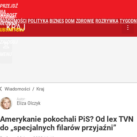
PRZEJDŹ
NA
WPROST
STRONĘ
WIADOMOŚCI
POLITYKA
BIZNES
DOM
ZDROWIE
ROZRYWKA
TYGODN
GŁÓWNĄ
KRAJ
UBSKRYBUJ
ZALOGUJ
MENU
Wiadomości
/
Kraj
Autor:
Eliza Olczyk
Amerykanie pokochali PiS? Od lex TVN
do „specjalnych filarów przyjaźni”