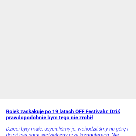
Rojek zaskakuje po 19 latach OFF Festivalu: Dziś
prawdopodobnie bym tego nie zrobił
Dzieci były małe, usypialiśmy je, wchodziliśmy na górę i
do późnej nocy siedzieliśmy przy komputerach. Nie