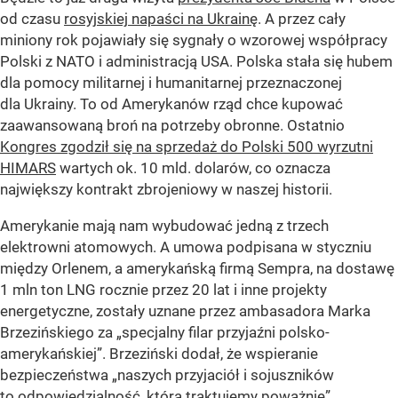
od czasu
rosyjskiej napaści na Ukrainę
. A przez cały
miniony rok pojawiały się sygnały o wzorowej współpracy
Polski z NATO i administracją USA. Polska stała się hubem
dla pomocy militarnej i humanitarnej przeznaczonej
dla Ukrainy. To od Amerykanów rząd chce kupować
zaawansowaną broń na potrzeby obronne. Ostatnio
Kongres zgodził się na sprzedaż do Polski 500 wyrzutni
HIMARS
wartych ok. 10 mld. dolarów, co oznacza
największy kontrakt zbrojeniowy w naszej historii.
Amerykanie mają nam wybudować jedną z trzech
elektrowni atomowych. A umowa podpisana w styczniu
między Orlenem, a amerykańską firmą Sempra, na dostawę
1 mln ton LNG rocznie przez 20 lat i inne projekty
energetyczne, zostały uznane przez ambasadora Marka
Brzezińskiego za „specjalny filar przyjaźni polsko-
amerykańskiej”. Brzeziński dodał, że wspieranie
bezpieczeństwa „naszych przyjaciół i sojuszników
to odpowiedzialność, którą traktujemy poważnie”.