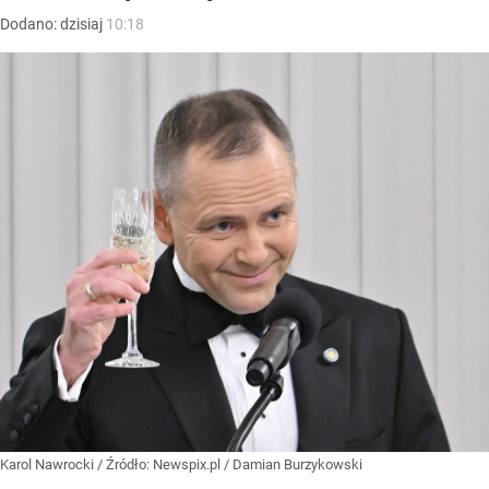
Dodano:
dzisiaj
10:18
Karol Nawrocki
/ Źródło:
Newspix.pl
/
Damian Burzykowski