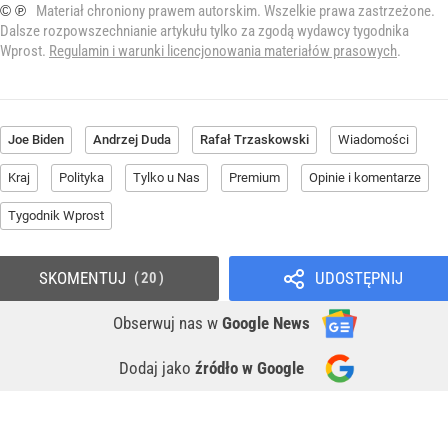
© ℗
Materiał chroniony prawem autorskim. Wszelkie prawa zastrzeżone.
Dalsze rozpowszechnianie artykułu tylko za zgodą wydawcy tygodnika
Wprost.
Regulamin i warunki licencjonowania materiałów prasowych
.
Joe Biden
Andrzej Duda
Rafał Trzaskowski
Wiadomości
Kraj
Polityka
Tylko u Nas
Premium
Opinie i komentarze
Tygodnik Wprost
SKOMENTUJ
UDOSTĘPNIJ
20
Obserwuj nas
w
Google News
Dodaj jako
źródło w Google