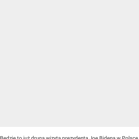
Będzie to już druga wizyta
prezydenta Joe Bidena
w Polsce