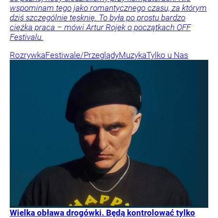
wspominam tego jako romantycznego czasu, za którym
dziś szczególnie tęsknię. To była po prostu bardzo
ciężka praca – mówi Artur Rojek o początkach OFF
Festivalu.
Rozrywka
Festiwale/Przeglądy
Muzyka
Tylko u Nas
Wielka obława drogówki. Będą kontrolować tylko