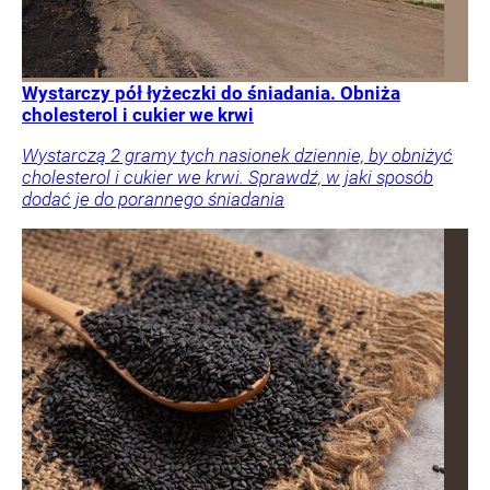
Wystarczy pół łyżeczki do śniadania. Obniża
cholesterol i cukier we krwi
Wystarczą 2 gramy tych nasionek dziennie, by obniżyć
cholesterol i cukier we krwi. Sprawdź, w jaki sposób
dodać je do porannego śniadania