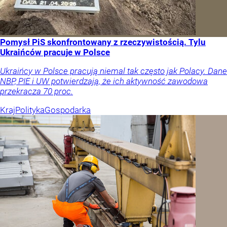
Pomysł PiS skonfrontowany z rzeczywistością. Tylu
Ukraińców pracuje w Polsce
Ukraińcy w Polsce pracują niemal tak często jak Polacy. Dane
NBP, PIE i UW potwierdzają, że ich aktywność zawodowa
przekracza 70 proc.
Kraj
Polityka
Gospodarka