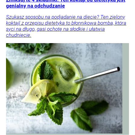
genialny na odchudzanie
Szukasz sposobu na podjadanie na diecie? Ten zielony
koktajl z przepisu dietetyka to błonnikowa bomba, która
syci na długo, gasi ochotę na słodkie i ułatwia
chudnięcie.