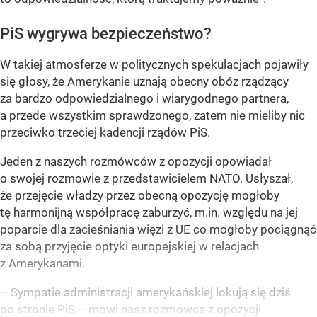
PiS wygrywa bezpieczeństwo?
W takiej atmosferze w politycznych spekulacjach pojawiły
się głosy, że Amerykanie uznają obecny obóz rządzący
za bardzo odpowiedzialnego i wiarygodnego partnera,
a przede wszystkim sprawdzonego, zatem nie mieliby nic
przeciwko trzeciej kadencji rządów PiS.
Jeden z naszych rozmówców z opozycji opowiadał
o swojej rozmowie z przedstawicielem NATO. Usłyszał,
że przejęcie władzy przez obecną opozycję mogłoby
tę harmonijną współpracę zaburzyć, m.in. względu na jej
poparcie dla zacieśniania więzi z UE co mogłoby pociągnąć
za sobą przyjęcie optyki europejskiej w relacjach
z Amerykanami.
– Sympatie administracji amerykańskiej lokują się dziś
po stronie PiS – mówi nasz rozmówca z opozycji.