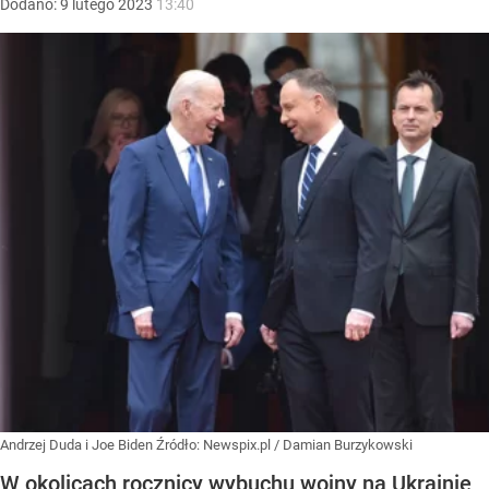
Dodano:
9
lutego
2023
13:40
Andrzej Duda i Joe Biden
Źródło:
Newspix.pl
/
Damian Burzykowski
W okolicach rocznicy wybuchu wojny na Ukrainie