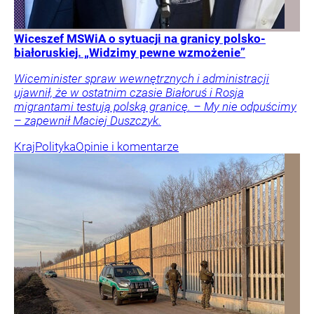
Wiceszef MSWiA o sytuacji na granicy polsko-
białoruskiej. „Widzimy pewne wzmożenie”
Wiceminister spraw wewnętrznych i administracji
ujawnił, że w ostatnim czasie Białoruś i Rosja
migrantami testują polską granicę. – My nie odpuścimy
– zapewnił Maciej Duszczyk.
Kraj
Polityka
Opinie i komentarze