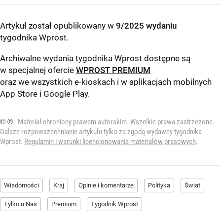
Artykuł został opublikowany w
9/2025 wydaniu
tygodnika Wprost
.
Archiwalne wydania tygodnika Wprost dostępne są
w specjalnej ofercie
WPROST PREMIUM
oraz we wszystkich e-kioskach i w aplikacjach mobilnych
App Store
i
Google Play
.
© ℗
Materiał chroniony prawem autorskim. Wszelkie prawa zastrzeżone.
Dalsze rozpowszechnianie artykułu tylko za zgodą wydawcy tygodnika
Wprost.
Regulamin i warunki licencjonowania materiałów prasowych
.
Wiadomości
Kraj
Opinie i komentarze
Polityka
Świat
Tylko u Nas
Premium
Tygodnik Wprost