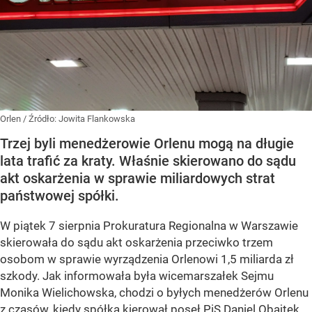
Orlen
/ Źródło:
Jowita Flankowska
Trzej byli menedżerowie Orlenu mogą na długie
lata trafić za kraty. Właśnie skierowano do sądu
akt oskarżenia w sprawie miliardowych strat
państwowej spółki.
W piątek 7 sierpnia Prokuratura Regionalna w Warszawie
skierowała do sądu akt oskarżenia przeciwko trzem
osobom w sprawie wyrządzenia Orlenowi 1,5 miliarda zł
szkody. Jak informowała była wicemarszałek Sejmu
Monika Wielichowska, chodzi o byłych menedżerów Orlenu
z czasów, kiedy spółką kierował poseł PiS Daniel Obajtek.