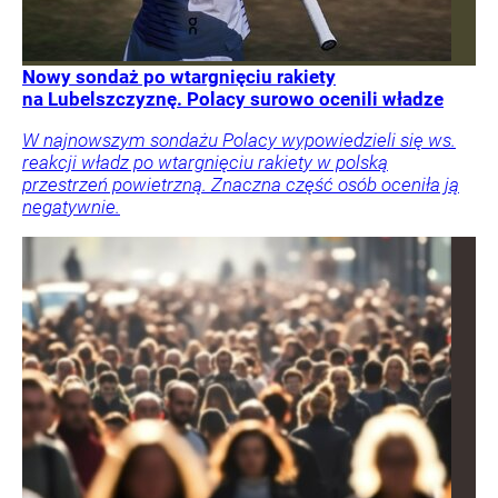
Nowy sondaż po wtargnięciu rakiety
na Lubelszczyznę. Polacy surowo ocenili władze
W najnowszym sondażu Polacy wypowiedzieli się ws.
reakcji władz po wtargnięciu rakiety w polską
przestrzeń powietrzną. Znaczna część osób oceniła ją
negatywnie.