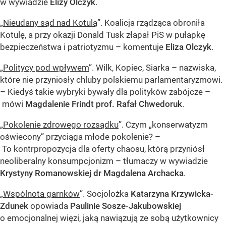
w wywiadzie
Elizy Olczyk
.
„
Nieudany sąd nad Kotulą
”. Koalicja rządząca obroniła
Kotulę, a przy okazji Donald Tusk złapał PiS w pułapkę
bezpieczeństwa i patriotyzmu – komentuje
Eliza Olczyk
.
„
Politycy pod wpływem
”. Wilk, Kopiec, Siarka – nazwiska,
które nie przyniosły chluby polskiemu parlamentaryzmowi.
– Kiedyś takie wybryki bywały dla polityków zabójcze –
mówi
Magdalenie Frindt prof. Rafał Chwedoruk
.
„
Pokolenie zdrowego rozsądku
”. Czym „konserwatyzm
oświecony” przyciąga młode pokolenie? –
To kontrpropozycja dla oferty chaosu, którą przyniósł
neoliberalny konsumpcjonizm – tłumaczy w wywiadzie
Krystyny Romanowskiej dr Magdalena Archacka
.
„
Wspólnota garnków
”. Socjolożka
Katarzyna Krzywicka-
Zdunek
opowiada
Paulinie Sosze-Jakubowskiej
o emocjonalnej więzi, jaką nawiązują ze sobą użytkownicy