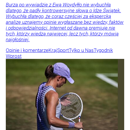
Burza po wywiadzie z Ewą Woydyłło nie wybuchła
dlatego, że padły kontrowersyjne słowa o Idze Świątek.
Wybuchła dlatego, że coraz częściej za ekspercką
analizę uznajemy opinie wygłaszane bez wiedzy, faktów
i odpowiedzialności. Internet od dawna premiuje nie
tych, którzy wiedzą najwięcej, lecz tych, którzy mówią
najgłośniej.
Opinie i komentarze
Kraj
Sport
Tylko u Nas
Tygodnik
Wprost