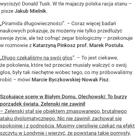
wyciszyć Donald Tusk. W tle majaczy polska racja stanu –
pisze
Jakub Mielnik
.
„Piramida długowieczności”. – Coraz więcej badań
naukowych pokazuje, że możemy nie tylko przedłużyć
swoje życie, ale też cofnąć zegar biologiczny – przekonuje
w rozmowie z
Katarzyną Pinkosz prof. Marek Postuła
.
„
Długo czekaliśmy na swój głos
”. – To jest ciekawe,
że pokolenia, które też przecież musiały walczyć o swój
głos, były tak niechętne wobec tego, co my próbowaliśmy
robić – mówi
Marcie Byczkowskiej-Nowak Fisz
.
Szokujące sceny w Białym Domu. Olechowski: To burzy
porządek świata, Zełenski nie zawinił
– Zełenski stał się obiektem zmasowanego, brutalnego
ataku dyplomatycznego. Nic nie zawinił, zachował się
spokojnie i z godnością. Musimy cierpliwie czekać na efekt
szczytu w Londynie i wierzyć, że powstaną takie pomysły,