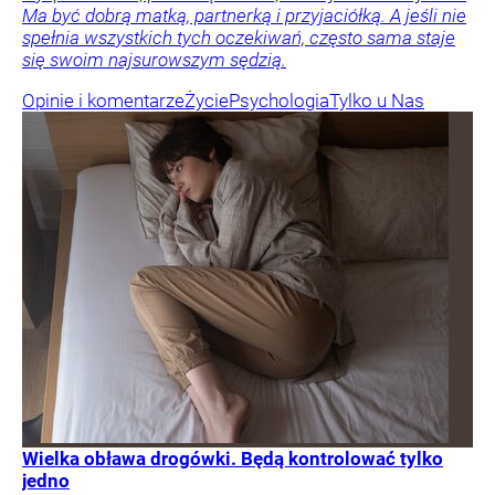
Ma być dobrą matką, partnerką i przyjaciółką. A jeśli nie
spełnia wszystkich tych oczekiwań, często sama staje
się swoim najsurowszym sędzią.
Opinie i komentarze
Życie
Psychologia
Tylko u Nas
Wielka obława drogówki. Będą kontrolować tylko
jedno