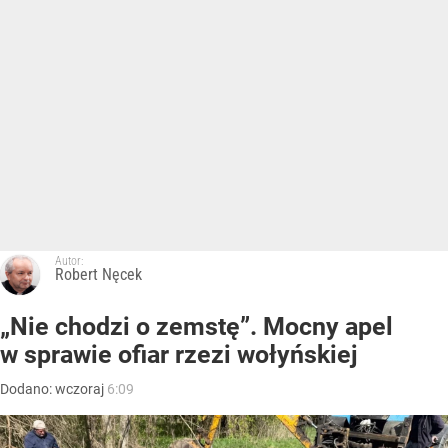
Autor:
Robert Nęcek
„Nie chodzi o zemstę”. Mocny apel
w sprawie ofiar rzezi wołyńskiej
Dodano:
wczoraj
6:09