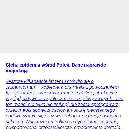
Cicha epidemia wśród Polek. Dane naprawdę
niepokoją
Jeszcze kilkanaście lat temu mówiło się o
„superwoman” – kobiecie, która miała z powodzeniem
łączyć karierę zawodową, macierzyństwo, atrakcyjny
wygląd, aktywność społeczną i szczęśliwy związek. Dziś
ten model nie tylko nie zniknął, ale został spotęgowany
przez media społecznościowe, kulturę nieustannego
porównywania się oraz wszechobecną presję osiągania
sukcesu. Współczesna Polka ma być piękna, zadbana,
wysportowana, przedsiębiorcza, emocjonalnie dojrzała.