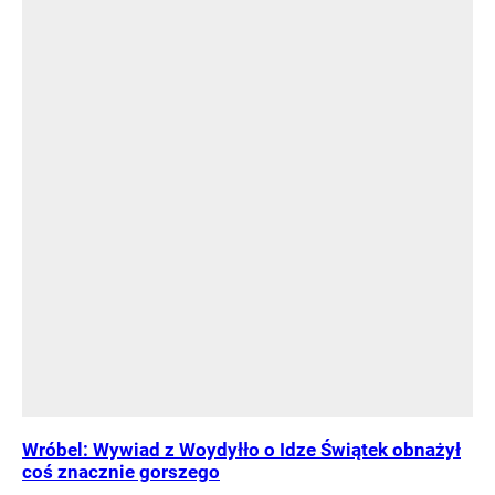
Wróbel: Wywiad z Woydyłło o Idze Świątek obnażył
coś znacznie gorszego