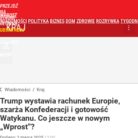
PRZEJDŹ
NA
WPROST
STRONĘ
WIADOMOŚCI
POLITYKA
BIZNES
DOM
ZDROWIE
ROZRYWKA
TYGODN
GŁÓWNĄ
KRAJ
UBSKRYBUJ
ZALOGUJ
MENU
Wiadomości
/
Kraj
Trump wystawia rachunek Europie,
szarża Konfederacji i gotowość
Watykanu. Co jeszcze w nowym
„Wprost”?
Dodano:
2
marca
2025
12:00