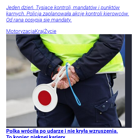
Jeden dzień. Tysiące kontroli, mandatów i punktów
karnych. Policja zaplanowała akcję kontroli kierowców.
Od rana posypią się mandaty.
Motoryzacja
Kraj
Życie
Polka wróciła po udarze i nie kryła wzruszenia.
To koniec pięknej kariery