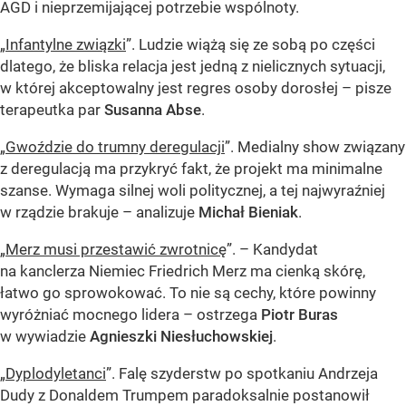
AGD i nieprzemijającej potrzebie wspólnoty.
„
Infantylne związki
”. Ludzie wiążą się ze sobą po części
dlatego, że bliska relacja jest jedną z nielicznych sytuacji,
w której akceptowalny jest regres osoby dorosłej – pisze
terapeutka par
Susanna Abse
.
„
Gwoździe do trumny deregulacji
”. Medialny show związany
z deregulacją ma przykryć fakt, że projekt ma minimalne
szanse. Wymaga silnej woli politycznej, a tej najwyraźniej
w rządzie brakuje – analizuje
Michał Bieniak
.
„
Merz musi przestawić zwrotnicę
”. – Kandydat
na kanclerza Niemiec Friedrich Merz ma cienką skórę,
łatwo go sprowokować. To nie są cechy, które powinny
wyróżniać mocnego lidera – ostrzega
Piotr Buras
w wywiadzie
Agnieszki Niesłuchowskiej
.
„
Dyplodyletanci
”. Falę szyderstw po spotkaniu Andrzeja
Dudy z Donaldem Trumpem paradoksalnie postanowił