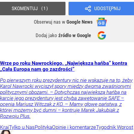
SKOMENTUJ
UDOSTĘPNIJ
1
Obserwuj nas
w
Google News
Dodaj jako
źródło w Google
Wrze po roku Nawrockiego. „Największa hańba” kontra
„Cała Europa nam go zazdrości”
Po pierwszym roku prezydentury nic nie wskazuje na to, żeby
Karol Nawrocki wyciszył spory między dwoma zwaśnionymi
politycznymi obozami. – Dotychczas największą hańbą na
karcie jego prezydentury jest chyba zawetowanie SAFE –
ocenia Mariusz Witczak z KO. – Mamy głowę państwa, z
której możemy być dumni – kontruje Marek Jakubiak z
Rozwoju Plus.
Kraj
Tylko u Nas
Polityka
Opinie i komentarze
Tygodnik Wprost