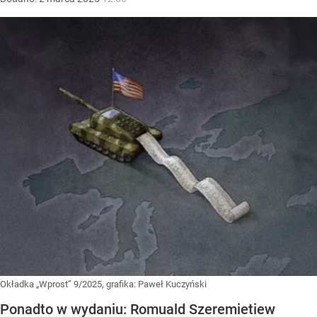
Okładka „Wprost” 9/2025, grafika: Paweł Kuczyński
Ponadto w wydaniu: Romuald Szeremietiew