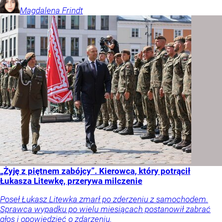
Magdalena
Frindt
„Żyję z piętnem zabójcy”. Kierowca, który potrącił
Łukasza Litewkę, przerywa milczenie
Poseł Łukasz Litewka zmarł po zderzeniu z samochodem.
Sprawca wypadku po wielu miesiącach postanowił zabrać
głos i opowiedzieć o zdarzeniu.