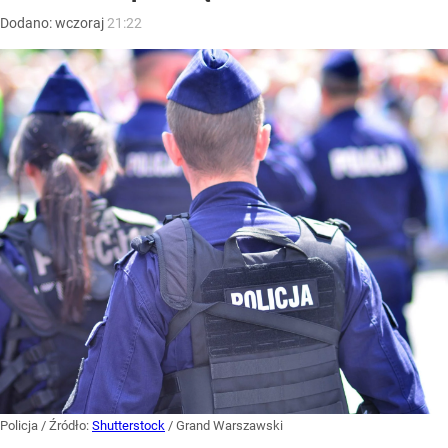
Dodano:
wczoraj
21:22
Policja
/ Źródło:
Shutterstock
/
Grand Warszawski