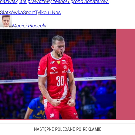
nazwisk, ale prawdziwy zespół i grono bohaterów.
Siatkówka
Sport
Tylko u Nas
Maciej
Piasecki