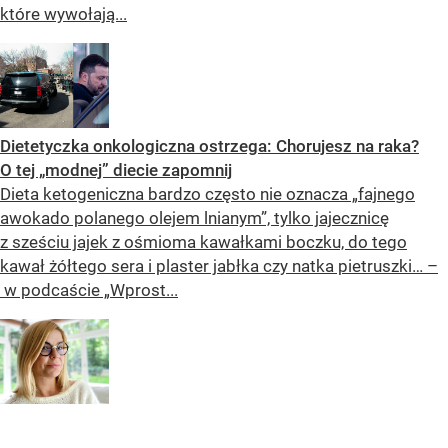
które wywołają...
Dietetyczka onkologiczna ostrzega: Chorujesz na raka?
O tej „modnej” diecie zapomnij
Dieta ketogeniczna bardzo często nie oznacza „fajnego
awokado polanego olejem lnianym”, tylko jajecznicę
z sześciu jajek z ośmioma kawałkami boczku, do tego
kawał żółtego sera i plaster jabłka czy natka pietruszki… –
w podcaście „Wprost...