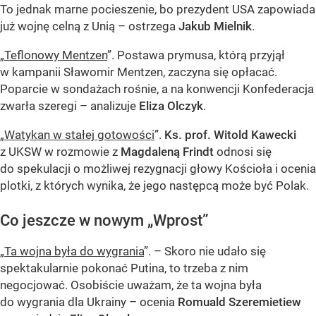
To jednak marne pocieszenie, bo prezydent USA zapowiada
już wojnę celną z Unią – ostrzega
Jakub Mielnik
.
„
Teflonowy Mentzen
”. Postawa prymusa, którą przyjął
w kampanii Sławomir Mentzen, zaczyna się opłacać.
Poparcie w sondażach rośnie, a na konwencji Konfederacja
zwarła szeregi – analizuje
Eliza Olczyk
.
„
Watykan w stałej gotowości
”.
Ks. prof. Witold Kawecki
z UKSW w rozmowie z
Magdaleną Frindt
odnosi się
do spekulacji o możliwej rezygnacji głowy Kościoła i ocenia
plotki, z których wynika, że jego następcą może być Polak.
Co jeszcze w nowym „Wprost”
„
Ta wojna była do wygrania
”. – Skoro nie udało się
spektakularnie pokonać Putina, to trzeba z nim
negocjować. Osobiście uważam, że ta wojna była
do wygrania dla Ukrainy – ocenia
Romuald Szeremietiew