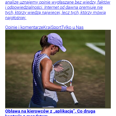
analizę uznajemy opinie wygłaszane bez wiedzy, faktów
i odpowiedzialności. Internet od dawna premiuje nie
tych, którzy wiedzą najwięcej, lecz tych, którzy mówią
najgłośniej.
Opinie i komentarze
Kraj
Sport
Tylko u Nas
Obława na kierowców z „aplikacją”. Co druga