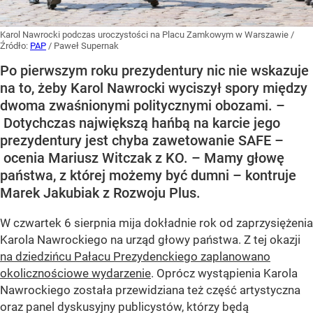
Karol Nawrocki podczas uroczystości na Placu Zamkowym w Warszawie
/
Źródło:
PAP
/
Paweł Supernak
Po pierwszym roku prezydentury nic nie wskazuje
na to, żeby Karol Nawrocki wyciszył spory między
dwoma zwaśnionymi politycznymi obozami. –
Dotychczas największą hańbą na karcie jego
prezydentury jest chyba zawetowanie SAFE –
ocenia Mariusz Witczak z KO. – Mamy głowę
państwa, z której możemy być dumni – kontruje
Marek Jakubiak z Rozwoju Plus.
W czwartek 6 sierpnia mija dokładnie rok od zaprzysiężenia
Karola Nawrockiego na urząd głowy państwa. Z tej okazji
na dziedzińcu Pałacu Prezydenckiego zaplanowano
okolicznościowe wydarzenie
. Oprócz wystąpienia Karola
Nawrockiego została przewidziana też część artystyczna
oraz panel dyskusyjny publicystów, którzy będą