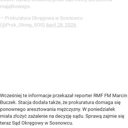
majątkowego.
— Prokuratura Okręgowa w Sosnowcu
(@Prok_Okreg_SOS)
April 28, 2026
Wcześniej te informacje przekazał reporter RMF FM Marcin
Buczek. Stacja dodała także, że prokuratura domaga się
ponownego aresztowania mężczyzny. W poniedziałek
miała złożyć zażalenie na decyzję sądu. Sprawą zajmie się
teraz Sąd Okręgowy w Sosnowcu.