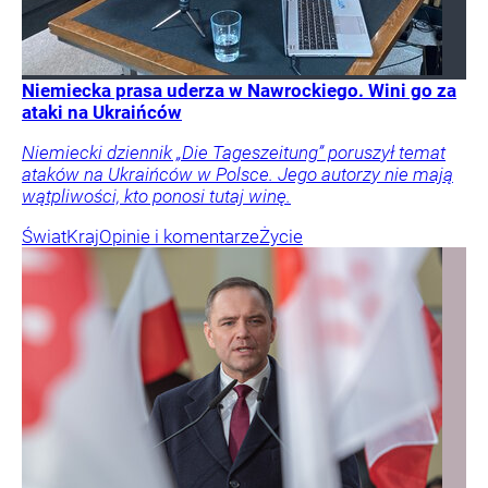
Niemiecka prasa uderza w Nawrockiego. Wini go za
ataki na Ukraińców
Niemiecki dziennik „Die Tageszeitung” poruszył temat
ataków na Ukraińców w Polsce. Jego autorzy nie mają
wątpliwości, kto ponosi tutaj winę.
Świat
Kraj
Opinie i komentarze
Życie