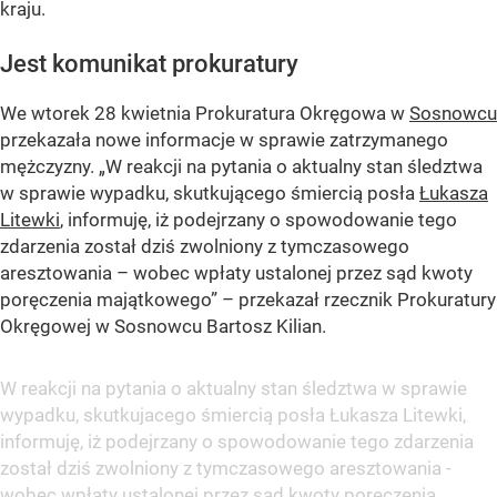
kraju.
Jest komunikat prokuratury
We wtorek 28 kwietnia Prokuratura Okręgowa w
Sosnowcu
przekazała nowe informacje w sprawie zatrzymanego
mężczyzny.
„W reakcji na pytania o aktualny stan śledztwa
w sprawie wypadku, skutkującego śmiercią posła
Łukasza
Litewki
, informuję, iż podejrzany o spowodowanie tego
zdarzenia został dziś zwolniony z tymczasowego
aresztowania – wobec wpłaty ustalonej przez sąd kwoty
poręczenia majątkowego”
– przekazał rzecznik Prokuratury
Okręgowej w Sosnowcu Bartosz Kilian.
W reakcji na pytania o aktualny stan śledztwa w sprawie
wypadku, skutkujacego śmiercią posła Łukasza Litewki,
informuję, iż podejrzany o spowodowanie tego zdarzenia
został dziś zwolniony z tymczasowego aresztowania -
wobec wpłaty ustalonej przez sąd kwoty poręczenia