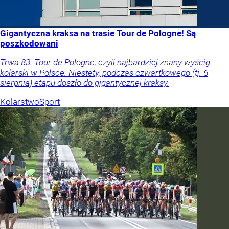
Gigantyczna kraksa na trasie Tour de Pologne! Są
poszkodowani
Trwa 83. Tour de Pologne, czyli najbardziej znany wyścig
kolarski w Polsce. Niestety, podczas czwartkowego (tj. 6
sierpnia) etapu doszło do gigantycznej kraksy.
Kolarstwo
Sport