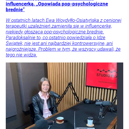
influencerką. „Opowiada pop-psychologiczne
brednie”
W ostatnich latach Ewa Woydyłło-Osiatyńska z cenionej
terapeutki uzależnień zamieniła się w influencerkę,
niekiedy głoszącą pop-psychologiczne brednie.
Paradoksalnie to, co ostatnio powiedziała o Idze
Świątek, nie jest ani najbardziej kontrowersyjne, ani
najgroźniejsze. Problem w tym, że wszyscy udawali, że
tego nie widzą.