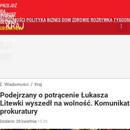
PRZEJDŹ
NA
WPROST
STRONĘ
WIADOMOŚCI
POLITYKA
BIZNES
DOM
ZDROWIE
ROZRYWKA
TYGODN
GŁÓWNĄ
KRAJ
UBSKRYBUJ
ZALOGUJ
MENU
Wiadomości
/
Kraj
Podejrzany o potrącenie Łukasza
Litewki wyszedł na wolność. Komunikat
prokuratury
Dodano:
28
kwietnia
15:26