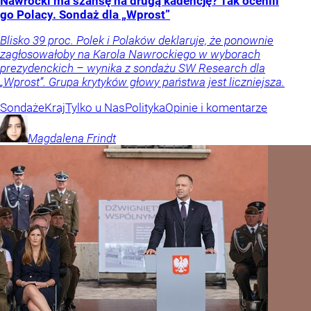
Nawrocki ma szansę na drugą kadencję? Tak ocenili
go Polacy. Sondaż dla „Wprost”
Blisko 39 proc. Polek i Polaków deklaruje, że ponownie
zagłosowałoby na Karola Nawrockiego w wyborach
prezydenckich – wynika z sondażu SW Research dla
„Wprost”. Grupa krytyków głowy państwa jest liczniejsza.
Sondaże
Kraj
Tylko u Nas
Polityka
Opinie i komentarze
Magdalena
Frindt