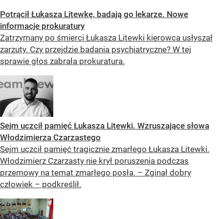
Potrącił Łukasza Litewkę, badają go lekarze. Nowe
informacje prokuratury
Zatrzymany po śmierci Łukasza Litewki kierowca usłyszał
zarzuty. Czy przejdzie badania psychiatryczne? W tej
sprawie głos zabrała prokuratura.
Sejm uczcił pamięć Łukasza Litewki. Wzruszające słowa
Włodzimierza Czarzastego
Sejm uczcił pamięć tragicznie zmarłego Łukasza Litewki.
Włodzimierz Czarzasty nie krył poruszenia podczas
przemowy na temat zmarłego posła. – Zginął dobry
człowiek – podkreślił.