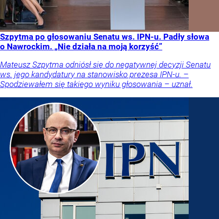
Szpytma po głosowaniu Senatu ws. IPN-u. Padły słowa
o Nawrockim. „Nie działa na moją korzyść”
Mateusz Szpytma odniósł się do negatywnej decyzji Senatu
ws. jego kandydatury na stanowisko prezesa IPN-u. –
Spodziewałem się takiego wyniku głosowania – uznał.