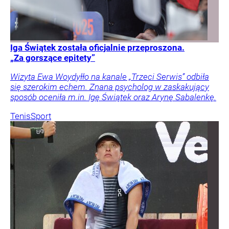
Iga Świątek została oficjalnie przeproszona.
„Za gorszące epitety”
Wizyta Ewa Woydyłło na kanale „Trzeci Serwis” odbiła
się szerokim echem. Znana psycholog w zaskakujący
sposób oceniła m.in. Igę Świątek oraz Arynę Sabalenkę.
Tenis
Sport