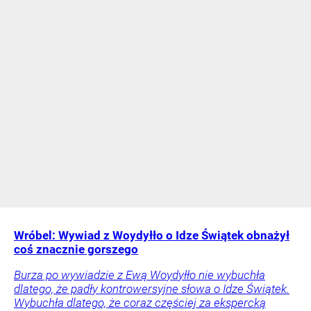
Wróbel: Wywiad z Woydyłło o Idze Świątek obnażył
coś znacznie gorszego
Burza po wywiadzie z Ewą Woydyłło nie wybuchła
dlatego, że padły kontrowersyjne słowa o Idze Świątek.
Wybuchła dlatego, że coraz częściej za ekspercką