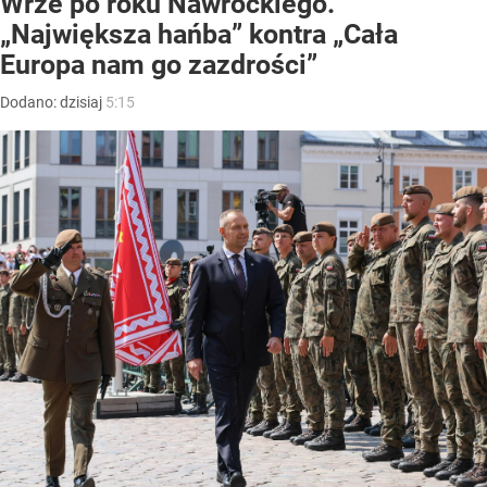
Wrze po roku Nawrockiego.
„Największa hańba” kontra „Cała
Europa nam go zazdrości”
Dodano:
dzisiaj
5:15