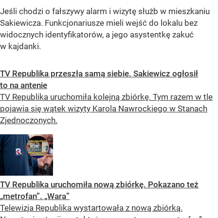
Jeśli chodzi o fałszywy alarm i wizytę służb w mieszkaniu
Sakiewicza. Funkcjonariusze mieli wejść do lokalu bez
widocznych identyfikatorów, a jego asystentkę zakuć
w kajdanki.
TV Republika przeszła samą siebie. Sakiewicz ogłosił
to na antenie
TV Republika uruchomiła kolejną zbiórkę. Tym razem w tle
pojawia się wątek wizyty Karola Nawrockiego w Stanach
Zjednoczonych.
TV Republika uruchomiła nową zbiórkę. Pokazano też
„metrofan”. „Wara”
Telewizja Republika wystartowała z nową zbiórką.