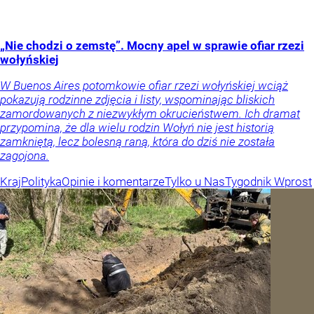
„Nie chodzi o zemstę”. Mocny apel w sprawie ofiar rzezi
wołyńskiej
W Buenos Aires potomkowie ofiar rzezi wołyńskiej wciąż
pokazują rodzinne zdjęcia i listy, wspominając bliskich
zamordowanych z niezwykłym okrucieństwem. Ich dramat
przypomina, że dla wielu rodzin Wołyń nie jest historią
zamkniętą, lecz bolesną raną, która do dziś nie została
zagojona.
Kraj
Polityka
Opinie i komentarze
Tylko u Nas
Tygodnik Wprost