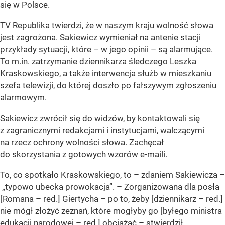
się w Polsce.
TV Republika twierdzi, że w naszym kraju wolność słowa
jest zagrożona. Sakiewicz wymieniał na antenie stacji
przykłady sytuacji, które – w jego opinii – są alarmujące.
To m.in. zatrzymanie dziennikarza śledczego Leszka
Kraskowskiego, a także interwencja służb w mieszkaniu
szefa telewizji, do której doszło po fałszywym zgłoszeniu
alarmowym.
Sakiewicz zwrócił się do widzów, by kontaktowali się
z zagranicznymi redakcjami i instytucjami, walczącymi
na rzecz ochrony wolności słowa. Zachęcał
do skorzystania z gotowych wzorów e-maili.
To, co spotkało Kraskowskiego, to – zdaniem Sakiewicza –
„typowo ubecka prowokacja”. – Zorganizowana dla posła
[Romana – red.] Giertycha – po to, żeby [dziennikarz – red.]
nie mógł złożyć zeznań, które mogłyby go [byłego ministra
edukacji narodowej – red.] obciążać – stwierdził.