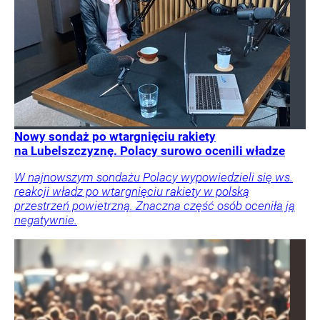
Nowy sondaż po wtargnięciu rakiety
na Lubelszczyznę. Polacy surowo ocenili władze
W najnowszym sondażu Polacy wypowiedzieli się ws.
reakcji władz po wtargnięciu rakiety w polską
przestrzeń powietrzną. Znaczna część osób oceniła ją
negatywnie.