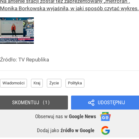
Na antenie stacji został też zaprezentowany „metrofan”.
Monika Borkowska wyjaśniła, w jaki sposób czytać wykres.
Źródło:
TV Republika
Wiadomości
Kraj
Życie
Polityka
SKOMENTUJ
UDOSTĘPNIJ
1
Obserwuj nas
w
Google News
Dodaj jako
źródło w Google