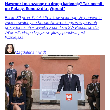
Nawrocki ma szansę na drugą kadencję? Tak ocenili
go Polacy. Sondaż dla „Wprost”
Blisko 39 proc. Polek i Polaków deklaruje, że ponownie
zagłosowałoby na Karola Nawrockiego w wyborach
prezydenckich – wynika z sondażu SW Research dla
„Wprost”. Grupa krytyków głowy państwa jest
liczniejsza.
Magdalena
Frindt