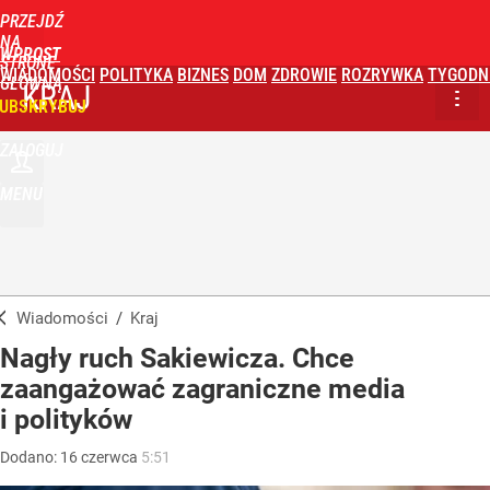
PRZEJDŹ
NA
WPROST
STRONĘ
WIADOMOŚCI
POLITYKA
BIZNES
DOM
ZDROWIE
ROZRYWKA
TYGODN
GŁÓWNĄ
KRAJ
UBSKRYBUJ
ZALOGUJ
MENU
Wiadomości
/
Kraj
Nagły ruch Sakiewicza. Chce
zaangażować zagraniczne media
i polityków
Dodano:
16
czerwca
5:51