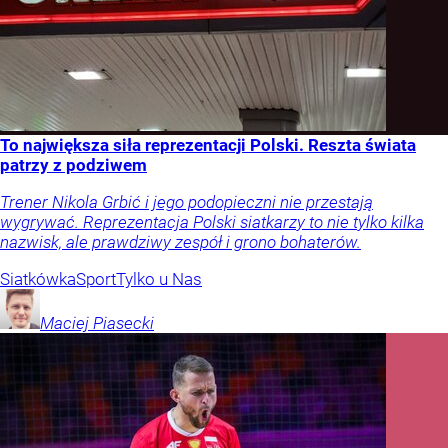
To największa siła reprezentacji Polski. Reszta świata
patrzy z podziwem
Trener Nikola Grbić i jego podopieczni nie przestają
wygrywać. Reprezentacja Polski siatkarzy to nie tylko kilka
nazwisk, ale prawdziwy zespół i grono bohaterów.
Siatkówka
Sport
Tylko u Nas
Maciej
Piasecki