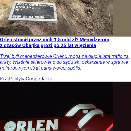
Orlen stracił przez nich 1,5 mld zł? Menedżerom
z czasów Obajtka grozi po 25 lat więzienia
Trzej byli menedżerowie Orlenu mogą na długie lata trafić za
kraty. Właśnie skierowano do sądu akt oskarżenia w sprawie
miliardowych strat państwowej spółki.
Kraj
Polityka
Gospodarka