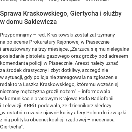
Sprawa Kraskowskiego, Giertycha i służby
w domu Sakiewicza
Przypomnijmy – red. Kraskowski został zatrzymany
na polecenie Prokuratury Rejonowej w Piasecznie
i aresztowany na trzy miesiące. „Zarzuca się mu nielegalne
posiadanie pistoletu gazowego oraz groźby pod adresem
komendanta policji w Piasecznie. Areszt należy uznać
za środek drastyczny i zbyt dotkliwy, szczególnie
w sytuacji, gdy policja nie zareagowała na zgłoszenie
redaktora Leszka Kraskowskiego, któremu wcześniej
nieznany mężczyzna groził nożem” – informowała
w komunikacie prasowym Krajowa Rada Radiofonii
i Telewizji. KRRiT podawała, że dziennikarz śledczy
„w ostatnim czasie ujawnił kulisy afery Polnordu i związki
z nią polityka obecnej koalicji rządowej – mecenasa
Giertycha”.