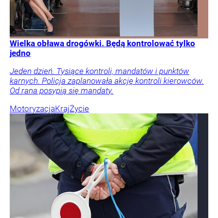
Wielka obława drogówki. Będą kontrolować tylko
jedno
Jeden dzień. Tysiące kontroli, mandatów i punktów
karnych. Policja zaplanowała akcję kontroli kierowców.
Od rana posypią się mandaty.
Motoryzacja
Kraj
Życie