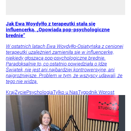
Jak Ewa Woydyłło z terapeutki stała się
influencerką. „Opowiada pop-psychologiczne
brednie”
W ostatnich latach Ewa Woydyłło-Osiatyńska z cenionej
terapeutki uzależnień zamieniła się w influencerkę,
niekiedy głoszącą pop-psychologiczne brednie.
Paradoksalnie to, co ostatnio powiedziała o Idze
Świątek, nie jest ani najbardziej kontrowersyjne, ani
najgroźniejsze. Problem w tym, że wszyscy udawali, że
tego nie widzą.
Kraj
Życie
Psychologia
Tylko u Nas
Tygodnik Wprost