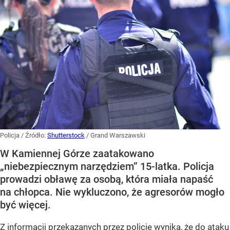
Policja
/ Źródło:
Shutterstock
/
Grand Warszawski
W Kamiennej Górze zaatakowano
„niebezpiecznym narzędziem” 15-latka. Policja
prowadzi obławę za osobą, która miała napaść
na chłopca. Nie wykluczono, że agresorów mogło
być więcej.
Z informacji przekazanych przez policję wynika, że do ataku