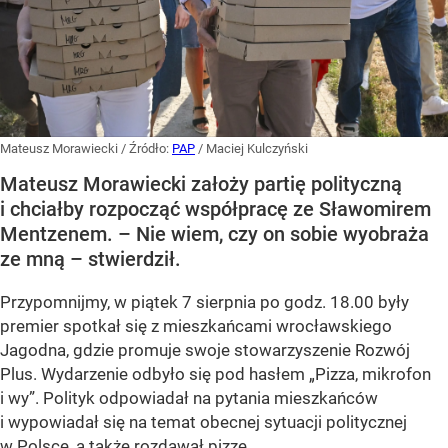
Mateusz Morawiecki
/ Źródło:
PAP
/
Maciej Kulczyński
Mateusz Morawiecki założy partię polityczną
i chciałby rozpocząć współpracę ze Sławomirem
Mentzenem. – Nie wiem, czy on sobie wyobraża
ze mną – stwierdził.
Przypomnijmy, w piątek 7 sierpnia po godz. 18.00 były
premier spotkał się z mieszkańcami wrocławskiego
Jagodna, gdzie promuje swoje stowarzyszenie Rozwój
Plus. Wydarzenie odbyło się pod hasłem
„Pizza, mikrofon
i wy”
. Polityk odpowiadał na pytania mieszkańców
i wypowiadał się na temat obecnej sytuacji politycznej
w Polsce, a także rozdawał pizzę.