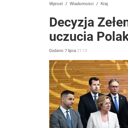
Wprost
/
Wiadomości
/
Kraj
Decyzja Zełe
uczucia Pola
Dodano:
7
lipca
21:13