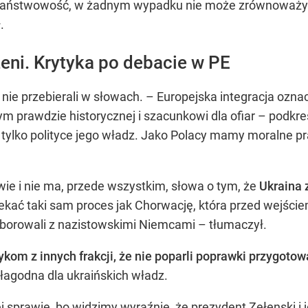
ą państwowość, w żadnym wypadku nie może zrównoważyć
.
eni. Krytyka po debacie w PE
 nie przebierali w słowach. – Europejska integracja o
m prawdzie historycznej i szacunkowi dla ofiar – podkreś
 tylko polityce jego władz. Jako Polacy mamy moralne p
wie i nie ma, przede wszystkim, słowa o tym, że
Ukraina 
zekać taki sam proces jak Chorwację, która przed wejś
laborowali z nazistowskimi Niemcami – tłumaczył.
ykom z innych frakcji, że nie poparli poprawki przygoto
 łagodna dla ukraińskich władz.
 sprawie, bo widzimy wyraźnie, że prezydent Zełenski i 