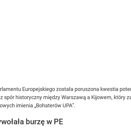
arlamentu Europejskiego została poruszona kwestia poten
 spór historyczny między Warszawą a Kijowem, który za
kowych imienia „Bohaterów UPA”.
ywołała burzę w PE