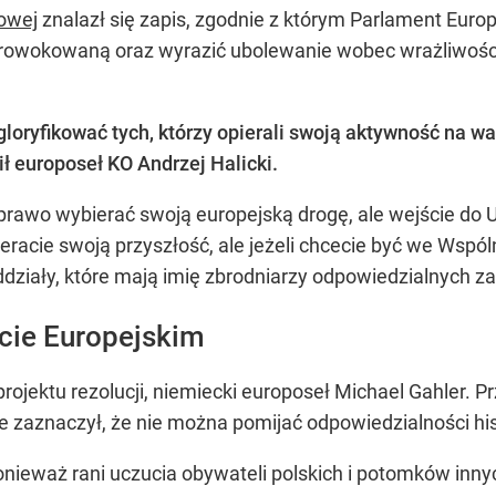
cowej
znalazł się zapis, zgodnie z którym Parlament Euro
rowokowaną oraz wyrazić ubolewanie wobec wrażliwości 
oryfikować tych, którzy opierali swoją aktywność na wa
ł europoseł KO Andrzej Halicki.
a prawo wybierać swoją europejską drogę, ale wejście do
eracie swoją przyszłość, ale jeżeli chcecie być we Wspó
działy, które mają imię zbrodniarzy odpowiedzialnych za 
cie Europejskim
projektu rezolucji, niemiecki europoseł Michael Gahler. 
ie zaznaczył, że nie można pomijać odpowiedzialności his
nieważ rani uczucia obywateli polskich i potomków innyc