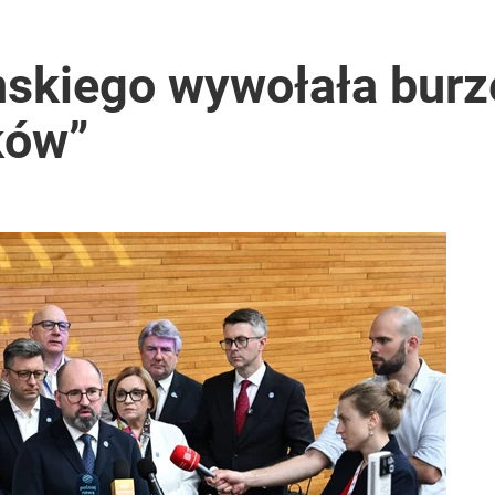
nskiego wywołała burz
ków”