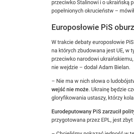
przeciwko Stalinowi i o ukraińsk
popełnionych okrucieństw – mówił
Europosłowie PiS oburz
W trakcie debaty europosłowie PiS
na których zbudowana jest UE, w ty
przeciwko narodowi ukraińskiemu,
nie wejdzie – dodał Adam Bielan.
– Nie ma w nich słowa o ludobójst
wejść nie może
. Ukrainę będzie c
gloryfikowania ustaszy, którzy ko
Eurodeputowany PiS zarzucił polit
przygotowana przez EPL, jest zbyt
– Chcieliśmy pokazać jedność w tej