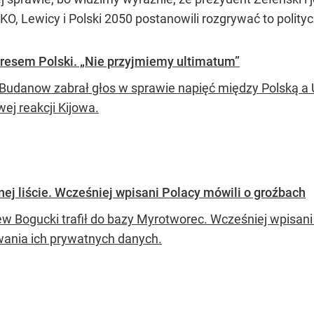
KO, Lewicy i Polski 2050 postanowili rozgrywać to polityc
dresem Polski. „Nie przyjmiemy ultimatum”
 Budanow zabrał głos w sprawie napięć między Polską a 
wej reakcji Kijowa.
ej liście. Wcześniej wpisani Polacy mówili o groźbach
ew Bogucki trafił do bazy Myrotworec. Wcześniej wpisani 
ania ich prywatnych danych.