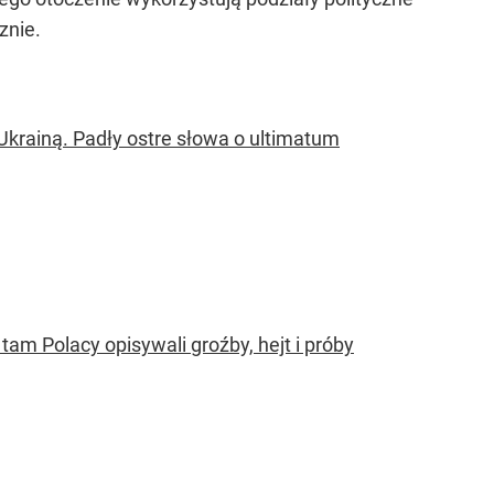
znie.
Ukrainą. Padły ostre słowa o ultimatum
tam Polacy opisywali groźby, hejt i próby