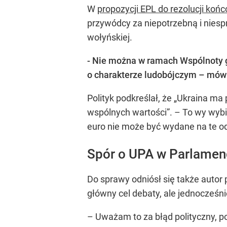
W
propozycji EPL do rezolucji koń
przywódcy za niepotrzebną i niesp
wołyńskiej.
- Nie można w ramach Wspólnoty gl
o charakterze ludobójczym – mówi
Polityk podkreślał, że „Ukraina m
wspólnych wartości”. – To wy wybi
euro nie może być wydane na te od
Spór o UPA w Parlamen
Do sprawy odniósł się także autor 
główny cel debaty, ale jednocześn
– Uważam to za błąd polityczny, po