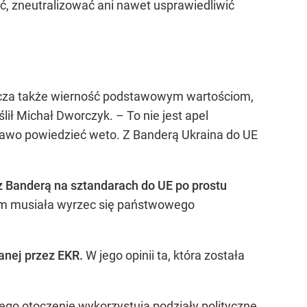
, zneutralizować ani nawet usprawiedliwić
znacza także wierność podstawowym wartościom,
lił Michał Dworczyk. – To nie jest apel
rawo powiedzieć weto. Z Banderą Ukraina do UE
z Banderą na sztandarach do UE po prostu
ciem musiała wyrzec się państwowego
wanej przez EKR.
W jego opinii ta, która została
jego otoczenie wykorzystują podziały polityczne