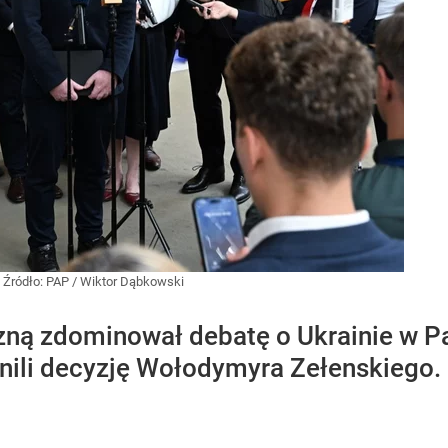
u
Źródło:
PAP
/
Wiktor Dąbkowski
zną zdominował debatę o Ukrainie w P
nili decyzję Wołodymyra Zełenskiego.