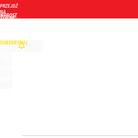
PRZEJDŹ
Udostępnij
2
Skomentuj
NA
WPROST
STRONĘ
GŁÓWNĄ
WIADOMOŚCI
POLITYKA
BIZNES
DOM
ZDROWIE
ROZRYWKA
TYGOD
SUBSKRYBUJ
ZALOGUJ
SZUKAJ
MENU