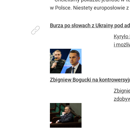
w Polsce. Niestety europosłowie z 
Burza po słowach z Ukrainy pod a
Kyryło
i możli
Zbigniew Bogucki na kontrowersyjn
Zbigni
zdobyw