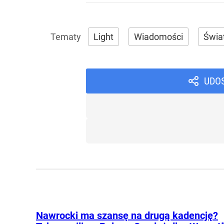
Light
Wiadomości
Świa
UDO
Nawrocki ma szansę na drugą kadencję?