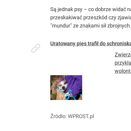
Są jednak psy – co dobrze widać na
przeskakiwać przeszkód czy zjawiać
"mundur" ze znakami sił zbrojnych
Uratowany pies trafił do schronisk
Zwierz
przykł
wolonta
Źródło:
WPROST.pl