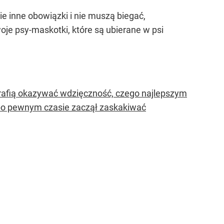
ie inne obowiązki i nie muszą biegać,
woje psy-maskotki, które są ubierane w psi
rafią okazywać wdzięczność, czego najlepszym
e po pewnym czasie zaczął zaskakiwać