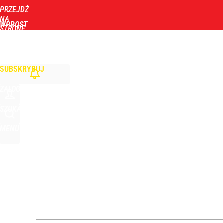
PRZEJDŹ
Udostępnij
0
Skomentuj
NA
WPROST
STRONĘ
GŁÓWNĄ
WIADOMOŚCI
POLITYKA
BIZNES
DOM
ZDROWIE
ROZRYWKA
TYGOD
Nawrocki ma szansę na drugą kadencję? Tak ocenil
SUBSKRYBUJ
10
ZALOGUJ
Zmiana przed wyborami w Krakowie. Kandydatka T
SZUKAJ
MENU
1
Farmacja: wzrost pod presją. co czeka branżę do 
dodaj