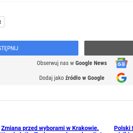
t
STĘPNIJ
Obserwuj nas
w
Google News
Dodaj jako
źródło w Google
Zmiana przed wyborami w Krakowie.
Polski 