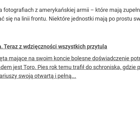
 fotografiach z amerykańskiej armii – które mają zupełn
 się na linii frontu. Niektóre jednostki mają po prostu s
.
a. Teraz z wdzięczności wszystkich przytula
ęta mające na swoim koncie bolesne doświadczenie pot
adem jest Toro. Pies rok temu trafił do schroniska, gdzi
riuszy swoją otwartą i pełną...