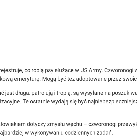
ejestruje, co robią psy służące w US Army. Czworonogi 
ojskową emeryturę. Mogą być też adoptowane przez swo
jest długa: patrolują i tropią, są wysyłane na poszukiwa
izacyjne. Te ostatnie wydają się być najniebezpieczniejs
owiekiem dotyczy zmysłu węchu – czworonogi przewyższ
ajbardziej w wykonywaniu codziennych zadań.