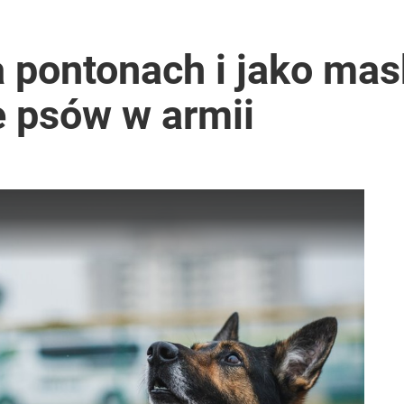
ter ujawnił powód
 pontonach i jako mas
e psów w armii
ntra „Cała Europa nam go zazdrości”
SAFE. Zwrócił się do Czarzastego