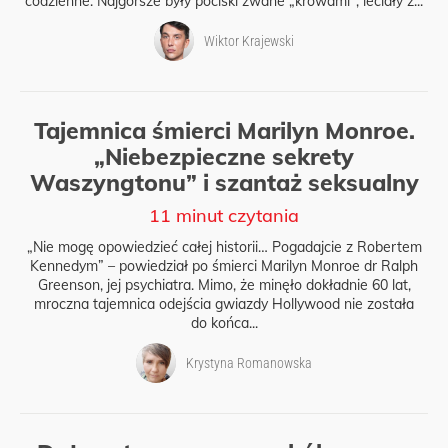
codzienne. Najgorsze były pociski zwane „krowami”; leciały z...
Wiktor Krajewski
Tajemnica śmierci Marilyn Monroe.
„Niebezpieczne sekrety
Waszyngtonu” i szantaż seksualny
11 minut czytania
„Nie mogę opowiedzieć całej historii… Pogadajcie z Robertem
Kennedym” – powiedział po śmierci Marilyn Monroe dr Ralph
Greenson, jej psychiatra. Mimo, że minęło dokładnie 60 lat,
mroczna tajemnica odejścia gwiazdy Hollywood nie została
do końca...
Krystyna Romanowska