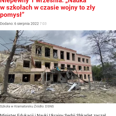
Niepewny 1 września. „Nauka
w szkołach w czasie wojny to zły
pomysł”
Dodano:
6
sierpnia
2022
7:03
Szkoła w Kramatorsku
Źródło:
DSNS
Minister Edukacji i Nauki Ukrainy Serhij Shkarlet zaczął