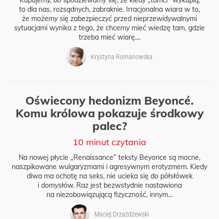
Kupujemy, bo spodziewamy się, że kiedy „tamci” wykupią,
to dla nas, rozsądnych, zabraknie. Irracjonalna wiara w to,
że możemy się zabezpieczyć przed nieprzewidywalnymi
sytuacjami wynika z tego, że chcemy mieć wiedzę tam, gdzie
trzeba mieć wiarę....
Krystyna Romanowska
Oświecony hedonizm Beyoncé.
Komu królowa pokazuje środkowy
palec?
10 minut czytania
Na nowej płycie „Renaissance” teksty Beyonce są mocne,
naszpikowane wulgaryzmami i agresywnym erotyzmem. Kiedy
diwa ma ochotę na seks, nie ucieka się do półsłówek
i domysłów. Raz jest bezwstydnie nastawiona
na niezobowiązującą fizyczność, innym...
Maciej Drzażdżewski