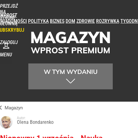
PRZEJDŹ
NA
WPROST
STRONĘ
WIADOMOŚCI
POLITYKA
BIZNES
DOM
ZDROWIE
ROZRYWKA
TYGODN
GŁÓWNĄ
UBSKRYBUJ
MAGAZYN
ZALOGUJ
WPROST PREMIUM
MENU
W TYM WYDANIU
Magazyn
Autor:
Olena Bondarenko