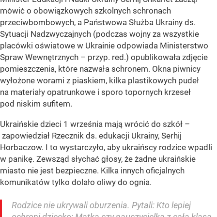
mówić o obowiązkowych szkolnych schronach
przeciwbombowych, а Państwowa Służba Ukrainy ds.
Sytuacji Nadzwyczajnych (podczas wojny za wszystkie
placówki oświatowe w Ukrainie odpowiada Ministerstwo
Spraw Wewnętrznych – przyp. red.) opublikowała zdjęcie
pomieszczenia, które nazwała schronem. Okna piwnicy
wyłożone worami z piaskiem, kilka plastikowych pudeł
na materiały opatrunkowe i sporo topornych krzeseł
pod niskim sufitem.
Ukraińskie dzieci 1 września mają wrócić do szkół –
zapowiedział Rzecznik ds. edukacji Ukrainy, Serhij
Horbaczow. I to wystarczyło, aby ukraińscy rodzice wpadli
w panikę. Zewsząd słychać głosy, że żadne ukraińskie
miasto nie jest bezpieczne. Kilka innych oficjalnych
komunikatów tylko dolało oliwy do ognia.
Rodzice nie ukrywali oburzenia. Pytali: Kto lepiej
ochroni dziecko: Matka czy nauczycielka z całą klasą