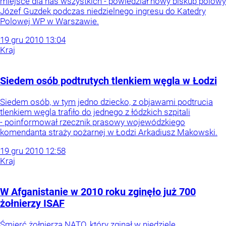
miejsce dla nas wszystkich - powiedział nowy biskup polowy
Józef Guzdek podczas niedzielnego ingresu do Katedry
Polowej WP w Warszawie.
19
gru
2010
13:04
Kraj
Siedem osób podtrutych tlenkiem węgla w Łodzi
Siedem osób, w tym jedno dziecko, z objawami podtrucia
tlenkiem węgla trafiło do jednego z łódzkich szpitali
- poinformował rzecznik prasowy wojewódzkiego
komendanta straży pożarnej w Łodzi Arkadiusz Makowski.
19
gru
2010
12:58
Kraj
W Afganistanie w 2010 roku zginęło już 700
żołnierzy ISAF
Śmierć żołnierza NATO, który zginął w niedzielę