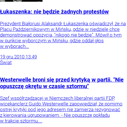
Łukaszenka: nie będzie żadnych protestów
Prezydent Białorusi Alaksandr Łukaszenka oświadczył, że na
Placu Październikowym w Mińsku, gdzie w niedzielę chce
demonstrować opozycja, "nikogo nie będzie". Mówił o tym
w punkcie wyborczym w Mińsku, gdzie oddał głos
w wyborach...
19
gru
2010
13:49
Świat
Westerwelle broni się przed krytyką w partii. "Nie
opuszczę okrętu w czasie sztormu"
Szef współrządzącej w Niemczech liberalnej partii FDP,
wicekanclerz Guido Westerwelle zapowiedział, że pomimo
ostrej krytyki pod jego adresem nie zamierza rezygnować
z kierowania ugrupowaniem. - Nie opuszczę pokładu
w trakcie sztormu....