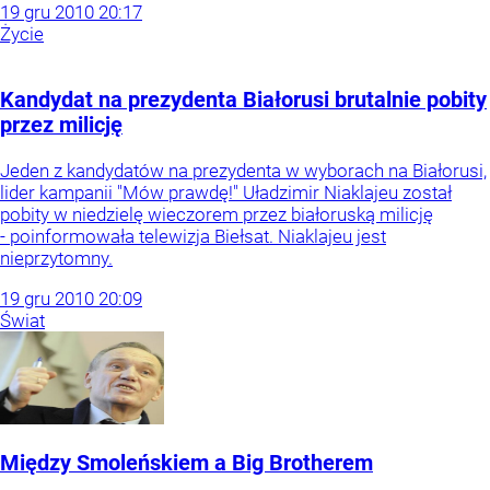
19
gru
2010
20:17
Życie
Kandydat na prezydenta Białorusi brutalnie pobity
przez milicję
Jeden z kandydatów na prezydenta w wyborach na Białorusi,
lider kampanii "Mów prawdę!" Uładzimir Niaklajeu został
pobity w niedzielę wieczorem przez białoruską milicję
- poinformowała telewizja Biełsat. Niaklajeu jest
nieprzytomny.
19
gru
2010
20:09
Świat
Między Smoleńskiem a Big Brotherem