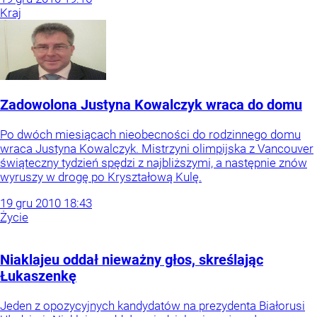
Kraj
Zadowolona Justyna Kowalczyk wraca do domu
Po dwóch miesiącach nieobecności do rodzinnego domu
wraca Justyna Kowalczyk. Mistrzyni olimpijska z Vancouver
świąteczny tydzień spędzi z najbliższymi, a następnie znów
wyruszy w drogę po Kryształową Kulę.
19
gru
2010
18:43
Życie
Niaklajeu oddał nieważny głos, skreślając
Łukaszenkę
Jeden z opozycyjnych kandydatów na prezydenta Białorusi