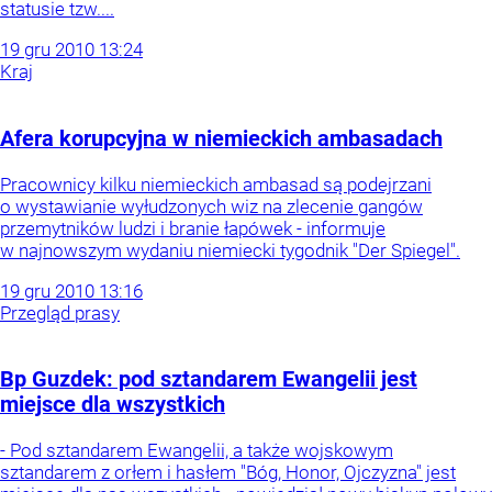
statusie tzw....
19
gru
2010
13:24
Kraj
Afera korupcyjna w niemieckich ambasadach
Pracownicy kilku niemieckich ambasad są podejrzani
o wystawianie wyłudzonych wiz na zlecenie gangów
przemytników ludzi i branie łapówek - informuje
w najnowszym wydaniu niemiecki tygodnik "Der Spiegel".
19
gru
2010
13:16
Przegląd prasy
Bp Guzdek: pod sztandarem Ewangelii jest
miejsce dla wszystkich
- Pod sztandarem Ewangelii, a także wojskowym
sztandarem z orłem i hasłem "Bóg, Honor, Ojczyzna" jest