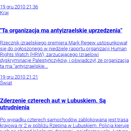
19
gru
2010
21:36
Kraj
"Ta organizacja ma antyizraelskie uprzedzenia"
Rzecznik izraelskiego premiera Mark Regew ustosunkował
się do ogłoszonego w niedzielę raportu organizacji Human
Rights Watch (HRW), zarzucającego Izraelowi
dyskryminacje Palestyńczyków, i oświadczył, że organizacja
ta ma "antyizraelskie...
19
gru
2010
21:21
Świat
Zderzenie czterech aut w Lubuskiem. Są
utrudnienia
Po wypadku czterech samochodów zablokowana jest trasa
krajowa nr 2 w pobliżu Rzepina w Lubuskiem. Policja kieruje