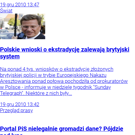
19
gru
2010
13:47
Świat
Polskie wnioski o ekstradycję zalewają brytyjski
system
Na ponad 4 tys. wniosków o ekstradycję złożonych
brytyjskiej policji w trybie Europejskiego Nakazu
Aresztowania ponad połowa pochodziła od prokuratorów
w Polsce - informuje w niedzielę tygodnik "Sunday
Telegraph". Niektóre z nich były...
19
gru
2010
13:42
Przegląd prasy
Portal PiS nielegalnie gromadzi dane? Pójdzie