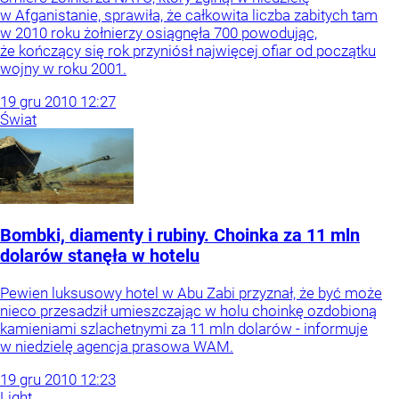
w Afganistanie, sprawiła, że całkowita liczba zabitych tam
w 2010 roku żołnierzy osiągnęła 700 powodując,
że kończący się rok przyniósł najwięcej ofiar od początku
wojny w roku 2001.
19
gru
2010
12:27
Świat
Bombki, diamenty i rubiny. Choinka za 11 mln
dolarów stanęła w hotelu
Pewien luksusowy hotel w Abu Zabi przyznał, że być może
nieco przesadził umieszczając w holu choinkę ozdobioną
kamieniami szlachetnymi za 11 mln dolarów - informuje
w niedzielę agencja prasowa WAM.
19
gru
2010
12:23
Light