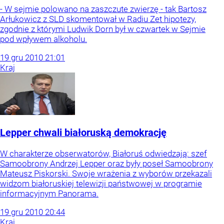
- W sejmie polowano na zaszczute zwierzę - tak Bartosz
Arłukowicz z SLD skomentował w Radiu Zet hipotezy,
zgodnie z którymi Ludwik Dorn był w czwartek w Sejmie
pod wpływem alkoholu.
19
gru
2010
21:01
Kraj
Lepper chwali białoruską demokrację
W charakterze obserwatorów, Białoruś odwiedzają: szef
Samoobrony Andrzej Lepper oraz były poseł Samoobrony
Mateusz Piskorski. Swoje wrażenia z wyborów przekazali
widzom białoruskiej telewizji państwowej w programie
informacyjnym Panorama.
19
gru
2010
20:44
Kraj