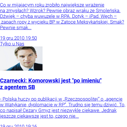
Co w mijającym roku zrobiło największe wrażenie
na zmysłach? Wzrok? Pewnie obraz wraku ze Smoleńska.
Dźwięk – chyba wuwuzele w RPA. Dotyk – iPad. Węch –
zapach ropy z wycieku BP w Zatoce Meksykańskiej. Smak?
Pewnie smak...
19
gru
2010
19:50
Tylko u Nas
Czarnecki: Komorowski jest "po imieniu"
z agentem SB
- Polska huczy po publikacji w „Rzeczpospolitej” o „agencie
w Watykanie, dyplomacie w RP”. Trudno się temu dziwić. To,
co napisał Cezary Gmyz jest niezwykle ciekawe. Jednak
jeszcze ciekawsze jest to, czego nie...
19
gru
2010
19:16