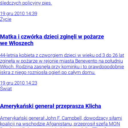
śledczych policyjny pies.
19
gru
2010
14:39
Życie
Matka i czwórka dzieci zginęli w pożarze
we Włoszech
44-letnia kobieta z czworgiem dzieci w wieku od 3 do 26 lat
zginęła w pożarze w rejonie miasta Benevento na południu
Włoch. Rodzina zasnęła przy kominku i to prawdopodobnie
iskra z niego rozniosła ogień po całym domu.
19
gru
2010
14:23
Świat
Amerykański generał przeprasza Klicha
Amerykański generał John F. Campbell, dowodzący siłami
koalicji na wschodzie Afganistanu, przeprosił szefa MON