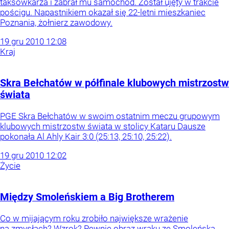
taksówkarza i zabrał mu samochód. Został ujęty w trakcie
pościgu. Napastnikiem okazał się 22-letni mieszkaniec
Poznania, żołnierz zawodowy.
19
gru
2010
12:08
Kraj
Skra Bełchatów w półfinale klubowych mistrzostw
świata
PGE Skra Bełchatów w swoim ostatnim meczu grupowym
klubowych mistrzostw świata w stolicy Kataru Dausze
pokonała Al Ahly Kair 3:0 (25:13, 25:10, 25:22).
19
gru
2010
12:02
Życie
Między Smoleńskiem a Big Brotherem
Co w mijającym roku zrobiło największe wrażenie
na zmysłach? Wzrok? Pewnie obraz wraku ze Smoleńska.