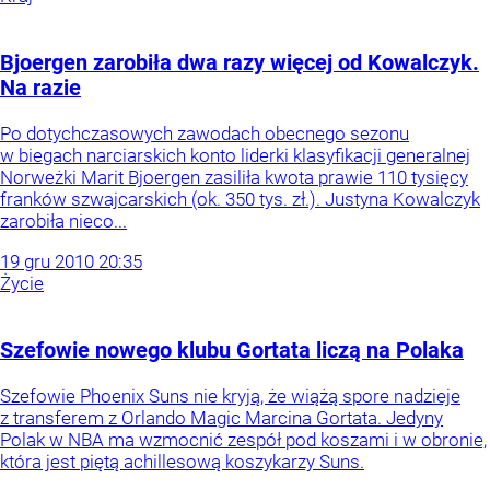
Bjoergen zarobiła dwa razy więcej od Kowalczyk.
Na razie
Po dotychczasowych zawodach obecnego sezonu
w biegach narciarskich konto liderki klasyfikacji generalnej
Norweżki Marit Bjoergen zasiliła kwota prawie 110 tysięcy
franków szwajcarskich (ok. 350 tys. zł.). Justyna Kowalczyk
zarobiła nieco...
19
gru
2010
20:35
Życie
Szefowie nowego klubu Gortata liczą na Polaka
Szefowie Phoenix Suns nie kryją, że wiążą spore nadzieje
z transferem z Orlando Magic Marcina Gortata. Jedyny
Polak w NBA ma wzmocnić zespół pod koszami i w obronie,
która jest piętą achillesową koszykarzy Suns.