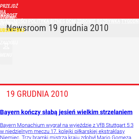
PRZEJDŹ
NA
WPROST
STRONĘ
WIADOMOŚCI
POLITYKA
BIZNES
DOM
ZDROWIE
ROZRYWKA
TYGODN
GŁÓWNĄ
Newsroom
19 grudnia 2010
UBSKRYBUJ
ZALOGUJ
MENU
19 GRUDNIA 2010
Bayern kończy słabą jesień wielkim strzelaniem
Bayern Monachium wygrał na wyjeździe z VfB Stuttgart 5:3
w niedzielnym meczu 17. kolejki piłkarskiej ekstraklasy
Niemiec. Trzy bramki mistrza kraju zdobył Mario Gomeza,