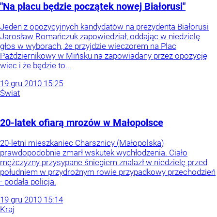
"Na placu będzie początek nowej Białorusi"
Jeden z opozycyjnych kandydatów na prezydenta Białorusi
Jarosław Romańczuk zapowiedział, oddając w niedzielę
głos w wyborach, że przyjdzie wieczorem na Plac
Październikowy w Mińsku na zapowiadany przez opozycję
wiec i że będzie to...
19
gru
2010
15:25
Świat
20-latek ofiarą mrozów w Małopolsce
20-letni mieszkaniec Charsznicy (Małopolska)
prawdopodobnie zmarł wskutek wychłodzenia. Ciało
mężczyzny przysypane śniegiem znalazł w niedzielę przed
południem w przydrożnym rowie przypadkowy przechodzień
- podała policja.
19
gru
2010
15:14
Kraj