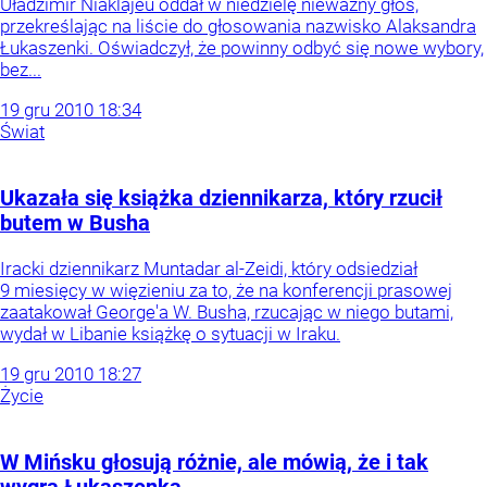
Uładzimir Niaklajeu oddał w niedzielę nieważny głos,
przekreślając na liście do głosowania nazwisko Alaksandra
Łukaszenki. Oświadczył, że powinny odbyć się nowe wybory,
bez...
19
gru
2010
18:34
Świat
Ukazała się książka dziennikarza, który rzucił
butem w Busha
Iracki dziennikarz Muntadar al-Zeidi, który odsiedział
9 miesięcy w więzieniu za to, że na konferencji prasowej
zaatakował George'a W. Busha, rzucając w niego butami,
wydał w Libanie książkę o sytuacji w Iraku.
19
gru
2010
18:27
Życie
W Mińsku głosują różnie, ale mówią, że i tak