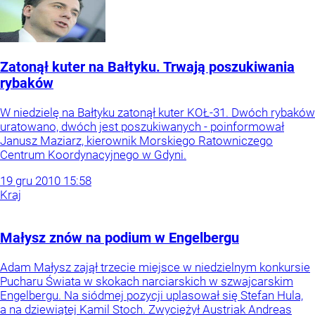
Zatonął kuter na Bałtyku. Trwają poszukiwania
rybaków
W niedzielę na Bałtyku zatonął kuter KOŁ-31. Dwóch rybaków
uratowano, dwóch jest poszukiwanych - poinformował
Janusz Maziarz, kierownik Morskiego Ratowniczego
Centrum Koordynacyjnego w Gdyni.
19
gru
2010
15:58
Kraj
Małysz znów na podium w Engelbergu
Adam Małysz zajął trzecie miejsce w niedzielnym konkursie
Pucharu Świata w skokach narciarskich w szwajcarskim
Engelbergu. Na siódmej pozycji uplasował się Stefan Hula,
a na dziewiątej Kamil Stoch. Zwyciężył Austriak Andreas