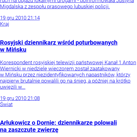
ruch na objazd lokalnymi drogami - poinformowała Justyna
Migdalska z zespołu prasowego lubuskiej policji.
19
gru
2010
21:14
Kraj
Rosyjski dziennikarz wśród poturbowanych
w Mińsku
Korespondent rosyjskiej telewizji państwowej Kanał 1 Anton
Wiernicki w niedzielę wieczorem został zaatakowany
w Mińsku przez niezidentyfikowanych napastników, którzy
najpierw brutalnie powalili go na śnieg, a później na krótko
uwięzili w...
19
gru
2010
21:08
Świat
Arłukowicz o Dornie: dziennikarze polowali
na zaszczute zwierzę