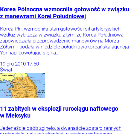
Korea Północna wzmocniła gotowość w związku
z manewrami Korei Południowej
Korea Płn. wzmocniła stan gotowości sił artyleryjskich
wzdłuż wybrzeża w związku z tym, że Korea Południowa
zapowiedziała przeprowadzenie manewrów na Morzu
Żółtym - podała w niedzielę południowokoreańska agencja
Yonhap, powołując się na...
19
gru
2010
17:50
Świat
11 zabitych w eksplozji rurociągu naftowego
w Meksyku
Jedenaście osób zginęło, a dwanaście zostało rannych