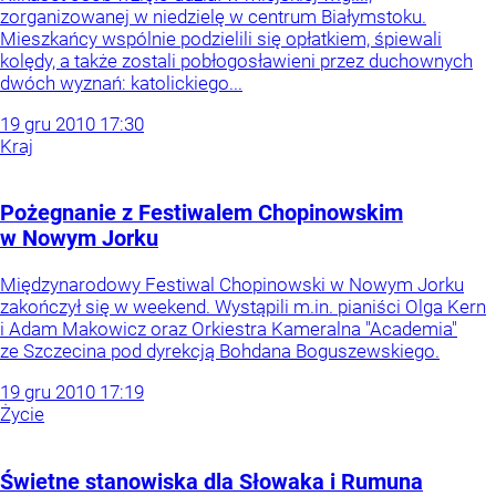
zorganizowanej w niedzielę w centrum Białymstoku.
Mieszkańcy wspólnie podzielili się opłatkiem, śpiewali
kolędy, a także zostali pobłogosławieni przez duchownych
dwóch wyznań: katolickiego...
19
gru
2010
17:30
Kraj
Pożegnanie z Festiwalem Chopinowskim
w Nowym Jorku
Międzynarodowy Festiwal Chopinowski w Nowym Jorku
zakończył się w weekend. Wystąpili m.in. pianiści Olga Kern
i Adam Makowicz oraz Orkiestra Kameralna "Academia"
ze Szczecina pod dyrekcją Bohdana Boguszewskiego.
19
gru
2010
17:19
Życie
Świetne stanowiska dla Słowaka i Rumuna