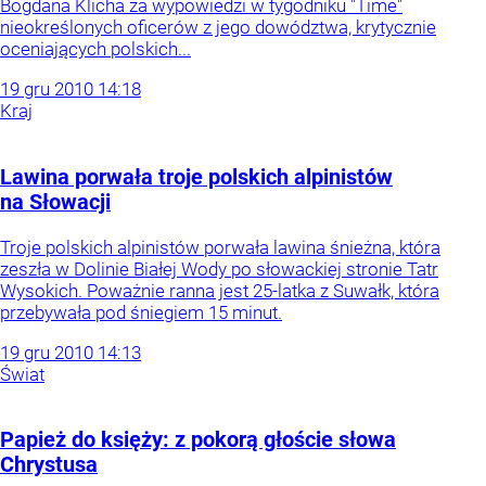
Bogdana Klicha za wypowiedzi w tygodniku "Time"
nieokreślonych oficerów z jego dowództwa, krytycznie
oceniających polskich...
19
gru
2010
14:18
Kraj
Lawina porwała troje polskich alpinistów
na Słowacji
Troje polskich alpinistów porwała lawina śnieżna, która
zeszła w Dolinie Białej Wody po słowackiej stronie Tatr
Wysokich. Poważnie ranna jest 25-latka z Suwałk, która
przebywała pod śniegiem 15 minut.
19
gru
2010
14:13
Świat
Papież do księży: z pokorą głoście słowa
Chrystusa