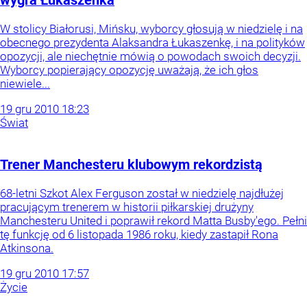
wygra Łukaszenka
W stolicy Białorusi, Mińsku, wyborcy głosują w niedzielę i na
obecnego prezydenta Alaksandra Łukaszenkę, i na polityków
opozycji, ale niechętnie mówią o powodach swoich decyzji.
Wyborcy popierający opozycję uważają, że ich głos
niewiele...
19
gru
2010
18:23
Świat
Trener Manchesteru klubowym rekordzistą
68-letni Szkot Alex Ferguson został w niedzielę najdłużej
pracującym trenerem w historii piłkarskiej drużyny
Manchesteru United i poprawił rekord Matta Busby'ego. Pełni
tę funkcję od 6 listopada 1986 roku, kiedy zastapił Rona
Atkinsona.
19
gru
2010
17:57
Życie