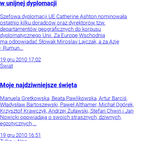
w unijnej dyplomacji
Szefowa dyplomacji UE Catherine Ashton nominowała
ostatnio kilku doradców oraz dyrektorów tzw.
departamentów geograficznych do korpusu
dyplomatycznego Unii. Za Europę Wschodnią
ma odpowiadać Słowak Miroslav Lajczak, a za Azję
- Rumun...
19
gru
2010
17:02
Świat
Moje najdziwniejsze święta
Manuela Gretkowska, Beata Pawlikowska, Artur Barciś,
Władysław Bartoszewski, Paweł Althamer, Michał Ogórek,
Krzysztof Krawczyk, Andrzej Żuławski, Stefan Chwin i Jan
Nowicki opowiadają o swoich strasznych, dziwnych,
egzotycznych,...
19
gru
2010
16:51