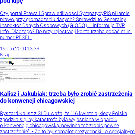
pod lupę
Czy portal Prawa i Sprawiedliwości SympatycyPiS.pl łamie
prawo przy gromadzeniu danych? Sprawdzi to Generalny
Inspektor Danych Osobowych (GIODO) – informuje TVP
Info. Dlaczego? Bo przy rejestracji konta trzeba podać m.in.
numer PESEL.
19
gru
2010
13:33
Kraj
Kalisz i Jakubiak: trzeba było zrobić zastrzeżenia
do konwencji chicagowskiej
Ryszard Kalisz z SLD uważa, że "16 kwietnia, kiedy Polska
zgodziła się, by katastrofa była wyjaśniana w oparciu
o konwencję chicagowską, powinna też zrobić pewne
zastrzeżenie". - Że to był samolot prezydencki i o specjalnym