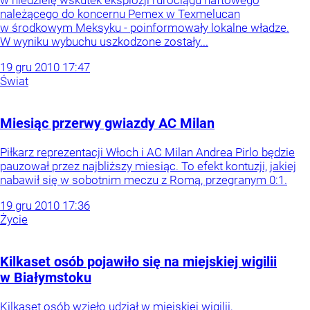
w niedzielę wskutek eksplozji rurociągu naftowego
należącego do koncernu Pemex w Texmelucan
w środkowym Meksyku - poinformowały lokalne władze.
W wyniku wybuchu uszkodzone zostały...
19
gru
2010
17:47
Świat
Miesiąc przerwy gwiazdy AC Milan
Piłkarz reprezentacji Włoch i AC Milan Andrea Pirlo będzie
pauzował przez najbliższy miesiąc. To efekt kontuzji, jakiej
nabawił się w sobotnim meczu z Romą, przegranym 0:1.
19
gru
2010
17:36
Życie
Kilkaset osób pojawiło się na miejskiej wigilii
w Białymstoku
Kilkaset osób wzięło udział w miejskiej wigilii,