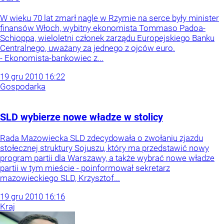
W wieku 70 lat zmarł nagle w Rzymie na serce były minister
finansów Włoch, wybitny ekonomista Tommaso Padoa-
Schioppa, wieloletni członek zarządu Europejskiego Banku
Centralnego, uważany za jednego z ojców euro.
- Ekonomista-bankowiec z...
19
gru
2010
16:22
Gospodarka
SLD wybierze nowe władze w stolicy
Rada Mazowiecka SLD zdecydowała o zwołaniu zjazdu
stołecznej struktury Sojuszu, który ma przedstawić nowy
program partii dla Warszawy, a także wybrać nowe władze
partii w tym mieście - poinformował sekretarz
mazowieckiego SLD, Krzysztof...
19
gru
2010
16:16
Kraj