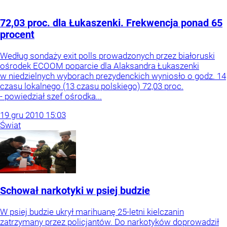
72,03 proc. dla Łukaszenki. Frekwencja ponad 65
procent
Według sondaży exit polls prowadzonych przez białoruski
ośrodek ECOOM poparcie dla Alaksandra Łukaszenki
w niedzielnych wyborach prezydenckich wyniosło o godz. 14
czasu lokalnego (13 czasu polskiego) 72,03 proc.
- powiedział szef ośrodka...
19
gru
2010
15:03
Świat
Schował narkotyki w psiej budzie
W psiej budzie ukrył marihuanę 25-letni kielczanin
zatrzymany przez policjantów. Do narkotyków doprowadził