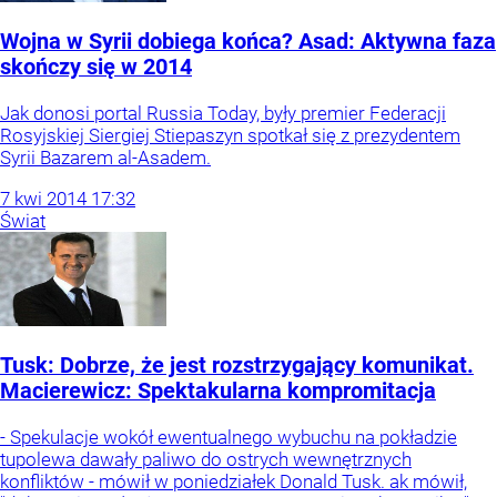
Wojna w Syrii dobiega końca? Asad: Aktywna faza
skończy się w 2014
Jak donosi portal Russia Today, były premier Federacji
Rosyjskiej Siergiej Stiepaszyn spotkał się z prezydentem
Syrii Bazarem al-Asadem.
7
kwi
2014
17:32
Świat
Tusk: Dobrze, że jest rozstrzygający komunikat.
Macierewicz: Spektakularna kompromitacja
- Spekulacje wokół ewentualnego wybuchu na pokładzie
tupolewa dawały paliwo do ostrych wewnętrznych
konfliktów - mówił w poniedziałek Donald Tusk. ak mówił,