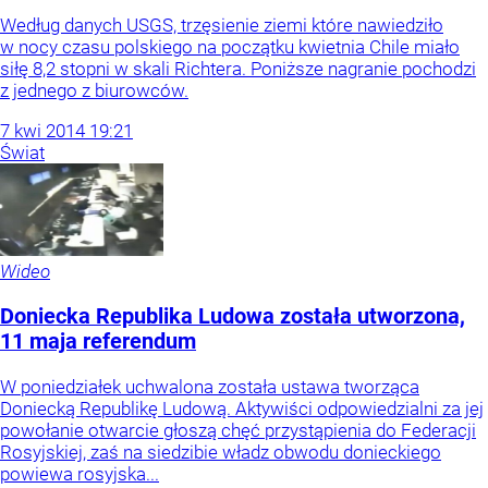
Według danych USGS, trzęsienie ziemi które nawiedziło
w nocy czasu polskiego na początku kwietnia Chile miało
siłę 8,2 stopni w skali Richtera. Poniższe nagranie pochodzi
z jednego z biurowców.
7
kwi
2014
19:21
Świat
Wideo
Doniecka Republika Ludowa została utworzona,
11 maja referendum
W poniedziałek uchwalona została ustawa tworząca
Doniecką Republikę Ludową. Aktywiści odpowiedzialni za jej
powołanie otwarcie głoszą chęć przystąpienia do Federacji
Rosyjskiej, zaś na siedzibie władz obwodu donieckiego
powiewa rosyjska...