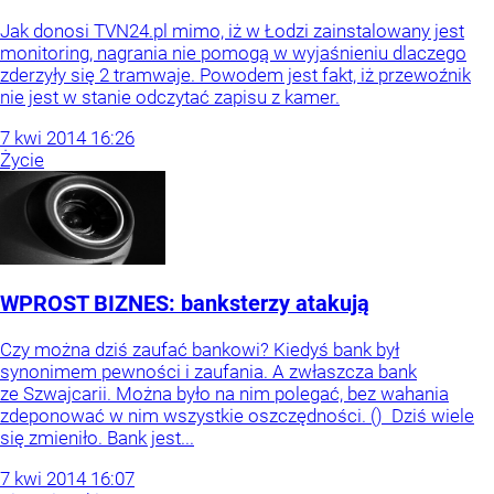
Jak donosi TVN24.pl mimo, iż w Łodzi zainstalowany jest
monitoring, nagrania nie pomogą w wyjaśnieniu dlaczego
zderzyły się 2 tramwaje. Powodem jest fakt, iż przewoźnik
nie jest w stanie odczytać zapisu z kamer.
7
kwi
2014
16:26
Życie
WPROST BIZNES: banksterzy atakują
Czy można dziś zaufać bankowi? Kiedyś bank był
synonimem pewności i zaufania. A zwłaszcza bank
ze Szwajcarii. Można było na nim polegać, bez wahania
zdeponować w nim wszystkie oszczędności. () Dziś wiele
się zmieniło. Bank jest...
7
kwi
2014
16:07