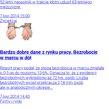
52-letni napastnik w trakcie kłótni udusił 63-letniego
mężczyznę.
7
kwi
2014
15:00
Życie
Kraj
Bardzo dobre dane z rynku pracy. Bezrobocie
w marcu w dół
Resort pracy podał, że stopa bezrobocia w marcu zmalała
o 0,3 pp do poziomu 13,6%. Oznacza to, że z ewidencji
bezrobotnych wykreślono aż 72 tys. osób. Liczba
bezrobotnych wciąż przekracza 2,18 mln osób,
ale w analogicznym okresie...
7
kwi
2014
14:43
Firmy i rynki