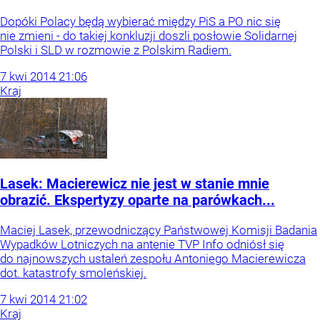
Dopóki Polacy będą wybierać między PiS a PO nic się
nie zmieni - do takiej konkluzji doszli posłowie Solidarnej
Polski i SLD w rozmowie z Polskim Radiem.
7
kwi
2014
21:06
Kraj
Lasek: Macierewicz nie jest w stanie mnie
obrazić. Ekspertyzy oparte na parówkach...
Maciej Lasek, przewodniczący Państwowej Komisji Badania
Wypadków Lotniczych na antenie TVP Info odniósł się
do najnowszych ustaleń zespołu Antoniego Macierewicza
dot. katastrofy smoleńskiej.
7
kwi
2014
21:02
Kraj