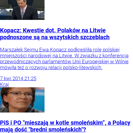
Kopacz: Kwestie dot. Polaków na Litwie
podnoszone są na wszytskich szczeblach
Marszałek Sejmu Ewa Kopacz podkreśliła rolę polskiej
mniejszości narodowej na Litwie. W związku z konferencją
przewodniczących parlamentów Unii Europejskiej w Wilnie
mówiła też o rozwoju relacji polsko-litewskich.
7
kwi
2014
21:25
Kraj
PiS i PO "mieszają w kotle smoleńskim”, a Polacy
mają dość "bredni smoleńskich"?