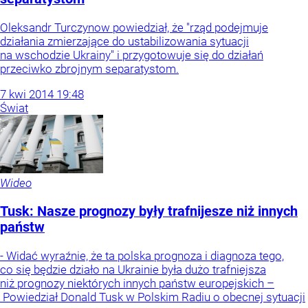
Oleksandr Turczynow powiedział, że "rząd podejmuje
działania zmierzające do ustabilizowania sytuacji
na wschodzie Ukrainy" i przygotowuje się do działań
przeciwko zbrojnym separatystom.
7
kwi
2014
19:48
Świat
Wideo
Tusk: Nasze prognozy były trafnijesze niż innych
państw
- Widać wyraźnie, że ta polska prognoza i diagnoza tego,
co się będzie działo na Ukrainie była dużo trafniejsza
niż prognozy niektórych innych państw europejskich –
Powiedział Donald Tusk w Polskim Radiu o obecnej sytuacji