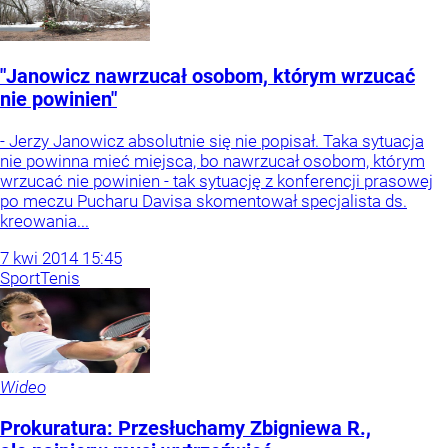
"Janowicz nawrzucał osobom, którym wrzucać
nie powinien"
- Jerzy Janowicz absolutnie się nie popisał. Taka sytuacja
nie powinna mieć miejsca, bo nawrzucał osobom, którym
wrzucać nie powinien - tak sytuację z konferencji prasowej
po meczu Pucharu Davisa skomentował specjalista ds.
kreowania...
7
kwi
2014
15:45
Sport
Tenis
Wideo
Prokuratura: Przesłuchamy Zbigniewa R.,