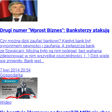
Drugi numer "Wprost Biznes": Banksterzy atakują
Czy można dziś zaufać bankowi? Kiedyś bank był
synonimem pewności i zaufania. A zwłaszcza bank
ze Szwajcarii. Można było na nim polegać, bez wahania
zdeponować w nim wszystkie oszczędności. (…) Dziś wiele
się zmieniło. Bank jest...
7
kwi
2014
20:54
Gospodarka
Wideo