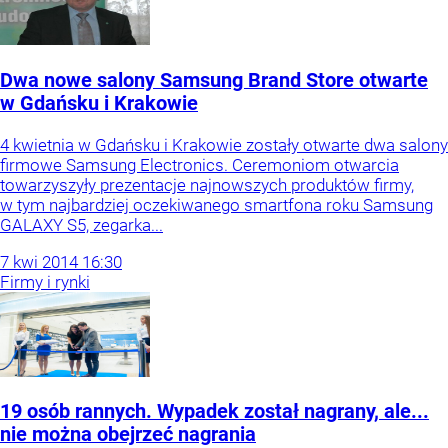
Dwa nowe salony Samsung Brand Store otwarte
w Gdańsku i Krakowie
4 kwietnia w Gdańsku i Krakowie zostały otwarte dwa salony
firmowe Samsung Electronics. Ceremoniom otwarcia
towarzyszyły prezentacje najnowszych produktów firmy,
w tym najbardziej oczekiwanego smartfona roku Samsung
GALAXY S5, zegarka...
7
kwi
2014
16:30
Firmy i rynki
19 osób rannych. Wypadek został nagrany, ale...
nie można obejrzeć nagrania