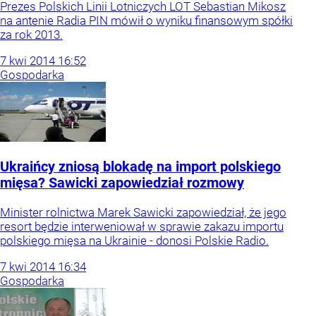
Prezes Polskich Linii Lotniczych LOT Sebastian Mikosz
na antenie Radia PIN mówił o wyniku finansowym spółki
za rok 2013.
7
kwi
2014
16:52
Gospodarka
Ukraińcy zniosą blokadę na import polskiego
mięsa? Sawicki zapowiedział rozmowy
Minister rolnictwa Marek Sawicki zapowiedział, że jego
resort będzie interweniował w sprawie zakazu importu
polskiego mięsa na Ukrainie - donosi Polskie Radio.
7
kwi
2014
16:34
Gospodarka