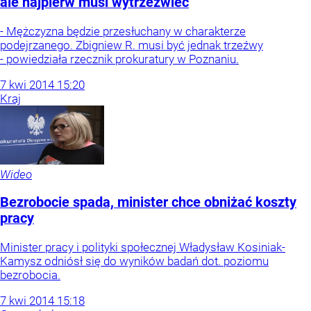
ale najpierw musi wytrzeźwieć
- Mężczyzna będzie przesłuchany w charakterze
podejrzanego. Zbigniew R. musi być jednak trzeźwy
- powiedziała rzecznik prokuratury w Poznaniu.
7
kwi
2014
15:20
Kraj
Wideo
Bezrobocie spada, minister chce obniżać koszty
pracy
Minister pracy i polityki społecznej Władysław Kosiniak-
Kamysz odniósł się do wyników badań dot. poziomu
bezrobocia.
7
kwi
2014
15:18