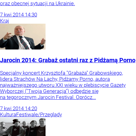
oraz obecnej sytuacji na Ukrainie.
7
kwi
2014
14:30
Kraj
Jarocin 2014: Grabaż ostatni raz z Pidżamą Porno
Specjalny koncert Krzysztofa "Grabaża" Grabowskiego,
lidera Strachów Na Lachy, Pidżamy Porno, autora
najważniejszego utworu XXI wieku w plebiscycie Gazety
Wyborczej ("Twoja Generacja") odbędzie się
na tegorocznym Jarocin Festival. Oprócz...
7
kwi
2014
14:20
Kultura
Festiwale/Przeglądy