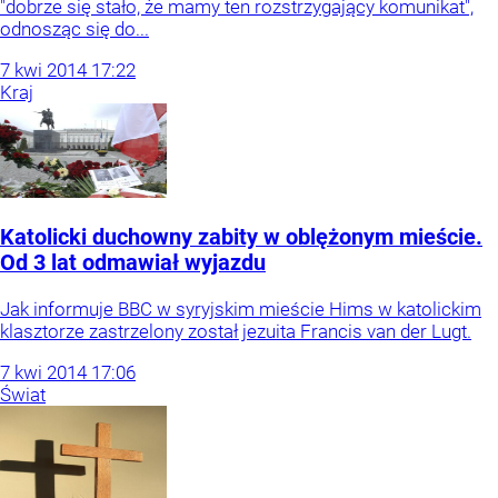
"dobrze się stało, że mamy ten rozstrzygający komunikat",
odnosząc się do...
7
kwi
2014
17:22
Kraj
Katolicki duchowny zabity w oblężonym mieście.
Od 3 lat odmawiał wyjazdu
Jak informuje BBC w syryjskim mieście Hims w katolickim
klasztorze zastrzelony został jezuita Francis van der Lugt.
7
kwi
2014
17:06
Świat