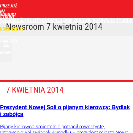
PRZEJDŹ
NA
WPROST
STRONĘ
WIADOMOŚCI
POLITYKA
BIZNES
DOM
ZDROWIE
ROZRYWKA
TYGODN
GŁÓWNĄ
Newsroom
7 kwietnia 2014
UBSKRYBUJ
ZALOGUJ
MENU
7 KWIETNIA 2014
Prezydent Nowej Soli o pijanym kierowcy: Bydlak
i zabójca
Pijany kierowca śmiertelnie potrącił rowerzystę.
Interweniował świadek wypadku – prezydent miasta Nowa