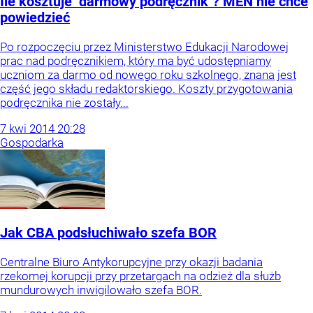
Ile kosztuje "darmowy podręcznik"? MEN nie chce
powiedzieć
Po rozpoczęciu przez Ministerstwo Edukacji Narodowej
prac nad podręcznikiem, który ma być udostępniamy
uczniom za darmo od nowego roku szkolnego, znana jest
część jego składu redaktorskiego. Koszty przygotowania
podręcznika nie zostały...
7
kwi
2014
20:28
Gospodarka
Jak CBA podsłuchiwało szefa BOR
Centralne Biuro Antykorupcyjne przy okazji badania
rzekomej korupcji przy przetargach na odzież dla służb
mundurowych inwigilowało szefa BOR.