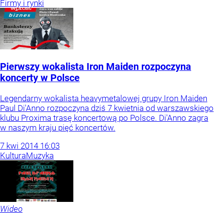
Firmy i rynki
Pierwszy wokalista Iron Maiden rozpoczyna
koncerty w Polsce
Legendarny wokalista heavymetalowej grupy Iron Maiden
Paul Di'Anno rozpoczyna dziś 7 kwietnia od warszawskiego
klubu Proxima trasę koncertową po Polsce. Di'Anno zagra
w naszym kraju pięć koncertów.
7
kwi
2014
16:03
Kultura
Muzyka
Wideo