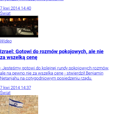
7
kwi
2014
14:40
Świat
Wideo
Izrael: Gotowi do rozmów pokojowych, ale nie
za wszelką cenę
- Jesteśmy gotowi do kolejnej rundy pokojowych rozmów,
ale na pewno nie za wszelką cenę - stwierdził Benjamin
Netanjahu na cotygodniowym posiedzeniu rządu.
7
kwi
2014
14:37
Świat