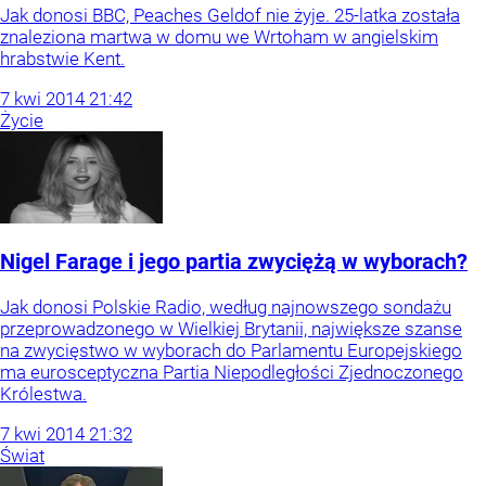
Jak donosi BBC, Peaches Geldof nie żyje. 25-latka została
znaleziona martwa w domu we Wrtoham w angielskim
hrabstwie Kent.
7
kwi
2014
21:42
Życie
Nigel Farage i jego partia zwyciężą w wyborach?
Jak donosi Polskie Radio, według najnowszego sondażu
przeprowadzonego w Wielkiej Brytanii, największe szanse
na zwycięstwo w wyborach do Parlamentu Europejskiego
ma eurosceptyczna Partia Niepodległości Zjednoczonego
Królestwa.
7
kwi
2014
21:32
Świat