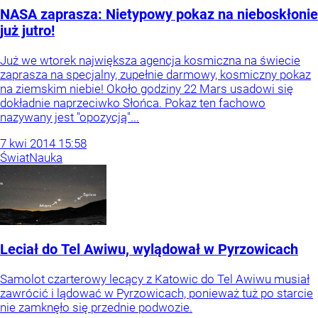
NASA zaprasza: Nietypowy pokaz na nieboskłonie
już jutro!
Już we wtorek największa agencja kosmiczna na świecie
zaprasza na specjalny, zupełnie darmowy, kosmiczny pokaz
na ziemskim niebie! Około godziny 22 Mars usadowi się
dokładnie naprzeciwko Słońca. Pokaz ten fachowo
nazywany jest "opozycją"...
7
kwi
2014
15:58
Świat
Nauka
Leciał do Tel Awiwu, wylądował w Pyrzowicach
Samolot czarterowy lecący z Katowic do Tel Awiwu musiał
zawrócić i lądować w Pyrzowicach, ponieważ tuż po starcie
nie zamknęło się przednie podwozie.