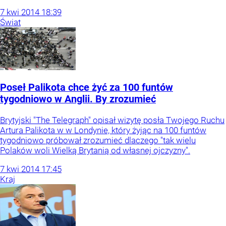
7
kwi
2014
18:39
Świat
Poseł Palikota chce żyć za 100 funtów
tygodniowo w Anglii. By zrozumieć
Brytyjski "The Telegraph" opisał wizytę posła Twojego Ruchu
Artura Palikota w w Londynie, który żyjąc na 100 funtów
tygodniowo próbował zrozumieć dlaczego "tak wielu
Polaków woli Wielką Brytanią od własnej ojczyzny".
7
kwi
2014
17:45
Kraj