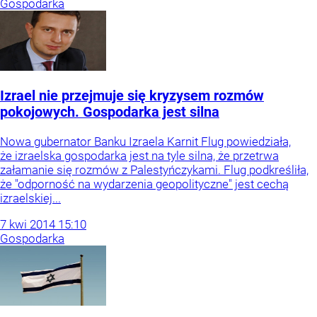
Gospodarka
Izrael nie przejmuje się kryzysem rozmów
pokojowych. Gospodarka jest silna
Nowa gubernator Banku Izraela Karnit Flug powiedziała,
że izraelska gospodarka jest na tyle silna, że przetrwa
załamanie się rozmów z Palestyńczykami. Flug podkreśliła,
że "odporność na wydarzenia geopolityczne" jest cechą
izraelskiej...
7
kwi
2014
15:10
Gospodarka