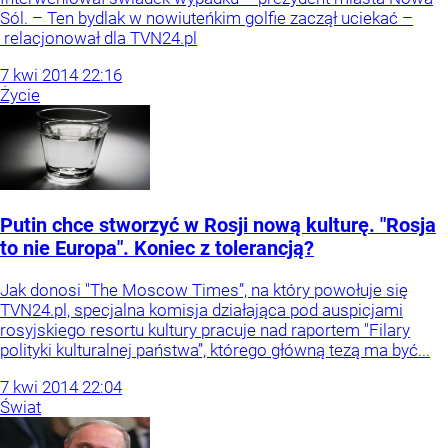
Sól. – Ten bydlak w nowiuteńkim golfie zaczął uciekać –
relacjonował dla TVN24.pl
7
kwi
2014
22:16
Życie
Putin chce stworzyć w Rosji nową kulturę. "Rosja
to nie Europa". Koniec z tolerancją?
Jak donosi "The Moscow Times”, na który powołuje się
TVN24.pl, specjalna komisja działająca pod auspicjami
rosyjskiego resortu kultury pracuje nad raportem "Filary
polityki kulturalnej państwa”, którego główną tezą ma być...
7
kwi
2014
22:04
Świat