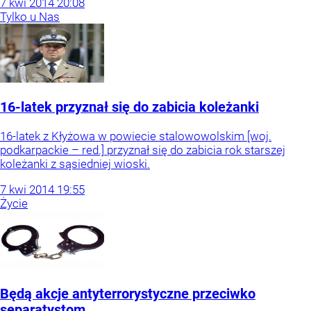
7
kwi
2014
20:08
Tylko u Nas
16-latek przyznał się do zabicia koleżanki
16-latek z Kłyżowa w powiecie stalowowolskim [woj.
podkarpackie – red.] przyznał się do zabicia rok starszej
koleżanki z sąsiedniej wioski.
7
kwi
2014
19:55
Życie
Będą akcje antyterrorystyczne przeciwko
separatystom