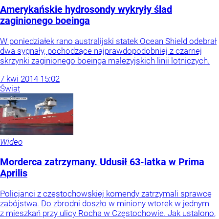
Amerykańskie hydrosondy wykryły ślad
zaginionego boeinga
W poniedziałek rano australijski statek Ocean Shield odebrał
dwa sygnały, pochodzące najprawdopodobniej z czarnej
skrzynki zaginionego boeinga malezyjskich linii lotniczych.
7
kwi
2014
15:02
Świat
Wideo
Morderca zatrzymany. Udusił 63-latka w Prima
Aprilis
Policjanci z częstochowskiej komendy zatrzymali sprawcę
zabójstwa. Do zbrodni doszło w miniony wtorek w jednym
z mieszkań przy ulicy Rocha w Częstochowie. Jak ustalono,