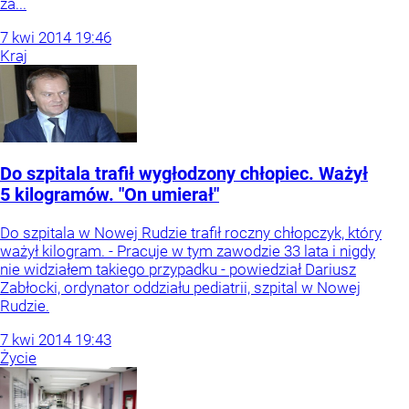
za...
7
kwi
2014
19:46
Kraj
Do szpitala trafił wygłodzony chłopiec. Ważył
5 kilogramów. "On umierał"
Do szpitala w Nowej Rudzie trafił roczny chłopczyk, który
ważył kilogram. - Pracuje w tym zawodzie 33 lata i nigdy
nie widziałem takiego przypadku - powiedział Dariusz
Zabłocki, ordynator oddziału pediatrii, szpital w Nowej
Rudzie.
7
kwi
2014
19:43
Życie