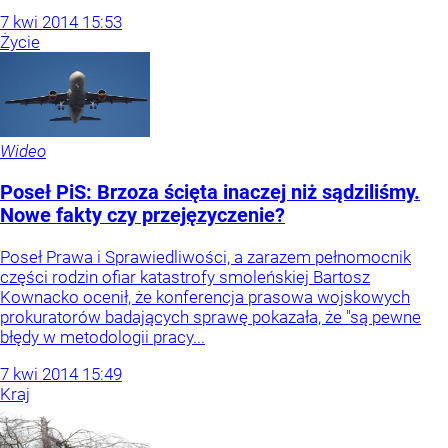
7
kwi
2014
15:53
Życie
Wideo
Poseł PiS: Brzoza ścięta inaczej niż sądziliśmy.
Nowe fakty czy przejęzyczenie?
Poseł Prawa i Sprawiedliwości, a zarazem pełnomocnik
części rodzin ofiar katastrofy smoleńskiej Bartosz
Kownacko ocenił, że konferencja prasowa wojskowych
prokuratorów badających sprawę pokazała, że "są pewne
błędy w metodologii pracy...
7
kwi
2014
15:49
Kraj