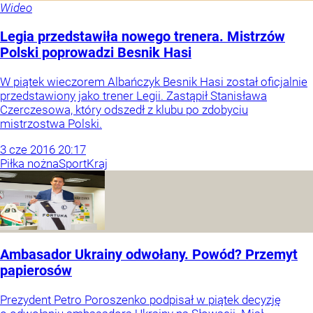
Wideo
Legia przedstawiła nowego trenera. Mistrzów
Polski poprowadzi Besnik Hasi
W piątek wieczorem Albańczyk Besnik Hasi został oficjalnie
przedstawiony jako trener Legii. Zastąpił Stanisława
Czerczesowa, który odszedł z klubu po zdobyciu
mistrzostwa Polski.
3
cze
2016
20:17
Piłka nożna
Sport
Kraj
Ambasador Ukrainy odwołany. Powód? Przemyt
papierosów
Prezydent Petro Poroszenko podpisał w piątek decyzję