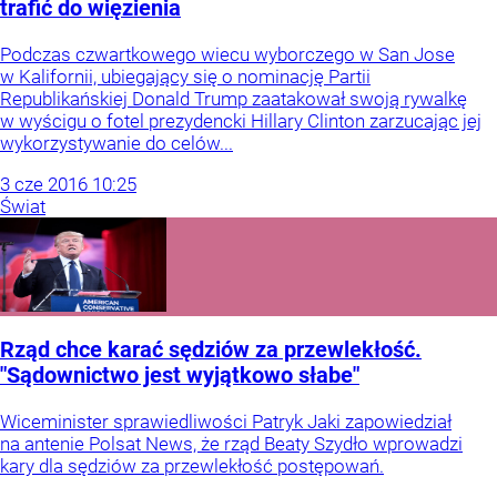
trafić do więzienia
Podczas czwartkowego wiecu wyborczego w San Jose
w Kalifornii, ubiegający się o nominację Partii
Republikańskiej Donald Trump zaatakował swoją rywalkę
w wyścigu o fotel prezydencki Hillary Clinton zarzucając jej
wykorzystywanie do celów...
3
cze
2016
10:25
Świat
Rząd chce karać sędziów za przewlekłość.
"Sądownictwo jest wyjątkowo słabe"
Wiceminister sprawiedliwości Patryk Jaki zapowiedział
na antenie Polsat News, że rząd Beaty Szydło wprowadzi
kary dla sędziów za przewlekłość postępowań.