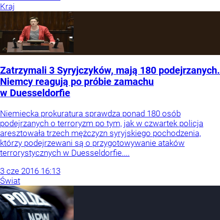
Kraj
Zatrzymali 3 Syryjczyków, mają 180 podejrzanych.
Niemcy reagują po próbie zamachu
w Duesseldorfie
Niemiecka prokuratura sprawdza ponad 180 osób
podejrzanych o terroryzm po tym, jak w czwartek policja
aresztowała trzech mężczyzn syryjskiego pochodzenia,
którzy podejrzewani są o przygotowywanie ataków
terrorystycznych w Duesseldorfie....
3
cze
2016
16:13
Świat