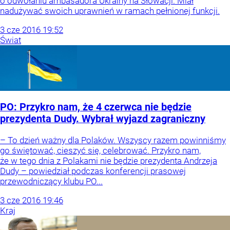
o odwołaniu ambasadora Ukrainy na Słowacji. Miał
nadużywać swoich uprawnień w ramach pełnionej funkcji.
3
cze
2016
19:52
Świat
PO: Przykro nam, że 4 czerwca nie będzie
prezydenta Dudy. Wybrał wyjazd zagraniczny
– To dzień ważny dla Polaków. Wszyscy razem powinniśmy
go świętować, cieszyć się, celebrować. Przykro nam,
że w tego dnia z Polakami nie będzie prezydenta Andrzeja
Dudy – powiedział podczas konferencji prasowej
przewodniczący klubu PO...
3
cze
2016
19:46
Kraj