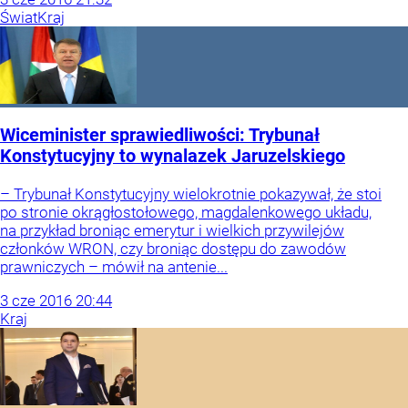
Świat
Kraj
Wiceminister sprawiedliwości: Trybunał
Konstytucyjny to wynalazek Jaruzelskiego
– Trybunał Konstytucyjny wielokrotnie pokazywał, że stoi
po stronie okrągłostołowego, magdalenkowego układu,
na przykład broniąc emerytur i wielkich przywilejów
członków WRON, czy broniąc dostępu do zawodów
prawniczych – mówił na antenie...
3
cze
2016
20:44
Kraj