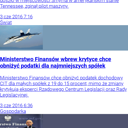
doszło w miejscowości Smyrna w amerykańskim stanie
Tennessee, zginął pilot maszyny.
3
cze
2016
7:16
Świat
Ministerstwo Finansów wbrew krytyce chce
obniżyć podatki dla najmniejszych spółek
Ministerstwo Finansów chce obniżyć podatek dochodowy
CIT dla małych spółek z 19 do 15 procent, mimo że zmiany
krytykują eksperci Rządowego Centrum Legislacji oraz Rady
Legislacyjnej.
3
cze
2016
6:36
Gospodarka