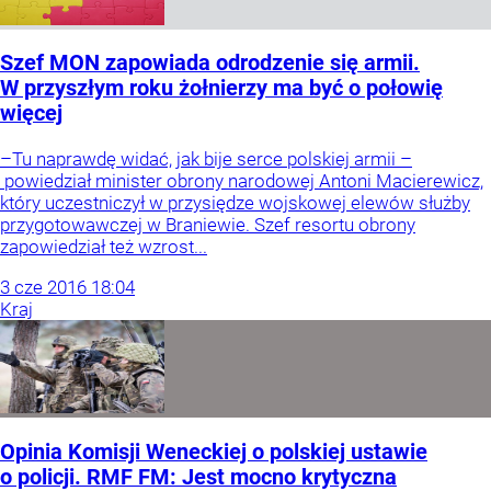
Szef MON zapowiada odrodzenie się armii.
W przyszłym roku żołnierzy ma być o połowię
więcej
–Tu naprawdę widać, jak bije serce polskiej armii –
powiedział minister obrony narodowej Antoni Macierewicz,
który uczestniczył w przysiędze wojskowej elewów służby
przygotowawczej w Braniewie. Szef resortu obrony
zapowiedział też wzrost...
3
cze
2016
18:04
Kraj
Opinia Komisji Weneckiej o polskiej ustawie
o policji. RMF FM: Jest mocno krytyczna