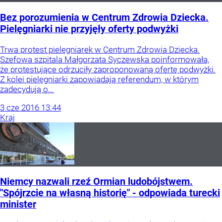
Bez porozumienia w Centrum Zdrowia Dziecka.
Pielęgniarki nie przyjęły oferty podwyżki
Trwa protest pielęgniarek w Centrum Zdrowia Dziecka.
Szefowa szpitala Małgorzata Syczewska poinformowała,
że protestujące odrzuciły zaproponowaną ofertę podwyżki.
Z kolei pielęgniarki zapowiadają referendum, w którym
zadecydują o...
3
cze
2016
13:44
Kraj
Niemcy nazwali rzeź Ormian ludobójstwem.
"Spójrzcie na własną historię" - odpowiada turecki
minister