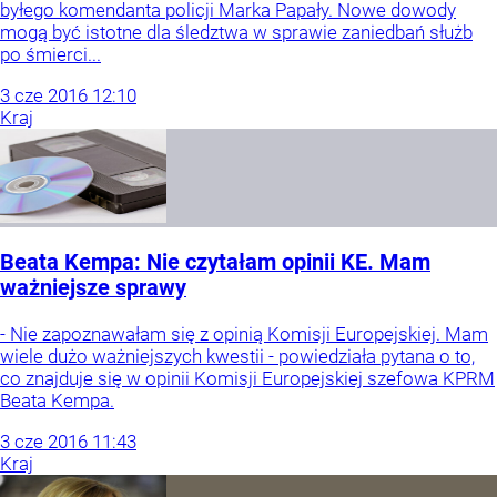
byłego komendanta policji Marka Papały. Nowe dowody
mogą być istotne dla śledztwa w sprawie zaniedbań służb
po śmierci...
3
cze
2016
12:10
Kraj
Beata Kempa: Nie czytałam opinii KE. Mam
ważniejsze sprawy
- Nie zapoznawałam się z opinią Komisji Europejskiej. Mam
wiele dużo ważniejszych kwestii - powiedziała pytana o to,
co znajduje się w opinii Komisji Europejskiej szefowa KPRM
Beata Kempa.
3
cze
2016
11:43
Kraj