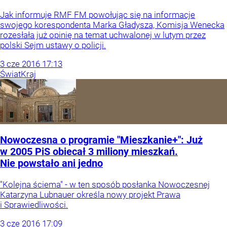
Jak informuje RMF FM powołując się na informacje
swojego korespondenta Marka Gładysza, Komisja Wenecka
rozesłała już opinię na temat uchwalonej w lutym przez
polski Sejm ustawy o policji.
3
cze
2016
17:13
Świat
Kraj
Nowoczesna o programie "Mieszkanie+": Już
w 2005 PiS obiecał 3 miliony mieszkań.
Nie powstało ani jedno
"Kolejna ściema" - w ten sposób posłanka Nowoczesnej
Katarzyna Lubnauer określa nowy projekt Prawa
i Sprawiedliwości.
3
cze
2016
17:09