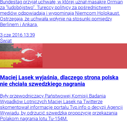
Bundestag przyjął uchwałę, w której uznał masakrę Ormian
za "ludobójstwo". Tureccy politycy za pośrednictwem
mediów odpowiadają i wypominają Niemcom Holokaust.
Ostrzegają, że uchwała wpłynie na stosunki pomiędzy
Berlinem i Ankarą.
3
cze
2016
13:39
Świat
Maciej Lasek wyjaśnia, dlaczego strona polska
nie chciała szwedzkiego nagrania
Były przewodniczący Państwowej Komisji Badania
Wypadków Lotniczych Maciej Lasek na Twitterze
skomentował informacje portalu Tvp.info o decyzji Agencji
Wywiadu, by odrzucić szwedzką propozycję przekazania
Polakom nagrania lotu Tu-154M.