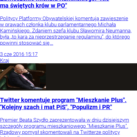
ma świętych krów w PO"
Politycy Platformy Obywatelskiej komentują zawieszenie
w prawach członka klubu parlamentarnego Michała
Kamińskiego. Zdaniem szefa klubu Sławomira Neumanna,
była „to kara za nieprzestrzeganie regulaminu”, do którego
powinni stosować się...
3
cze
2016
15:17
Kraj
Twitter komentuje program "Mieszkanie Plus".
"Kolejny szach i mat PiS", "Populizm i PR"
Premier Beata Szydło zaprezentowała w dniu dzisiejszym
szczegóły programu mieszkaniowego "Mieszkanie Plus".
Rządowy pomysł skomentowali na Twitterze politycy