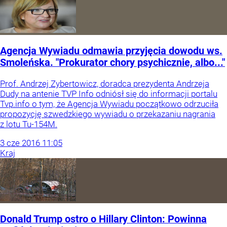
Agencja Wywiadu odmawia przyjęcia dowodu ws.
Smoleńska. "Prokurator chory psychicznie, albo..."
Prof. Andrzej Zybertowicz, doradca prezydenta Andrzeja
Dudy na antenie TVP Info odniósł się do informacji portalu
Tvp.info o tym, że Agencja Wywiadu początkowo odrzuciła
propozycję szwedzkiego wywiadu o przekazaniu nagrania
z lotu Tu-154M.
3
cze
2016
11:05
Kraj
Donald Trump ostro o Hillary Clinton: Powinna