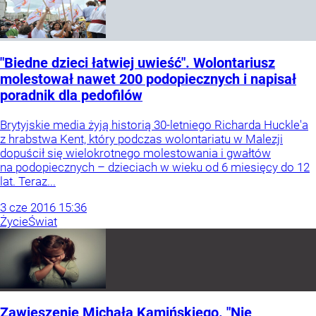
"Biedne dzieci łatwiej uwieść". Wolontariusz
molestował nawet 200 podopiecznych i napisał
poradnik dla pedofilów
Brytyjskie media żyją historią 30-letniego Richarda Huckle'a
z hrabstwa Kent, który podczas wolontariatu w Malezji
dopuścił się wielokrotnego molestowania i gwałtów
na podopiecznych – dzieciach w wieku od 6 miesięcy do 12
lat. Teraz...
3
cze
2016
15:36
Życie
Świat
Zawieszenie Michała Kamińskiego. "Nie