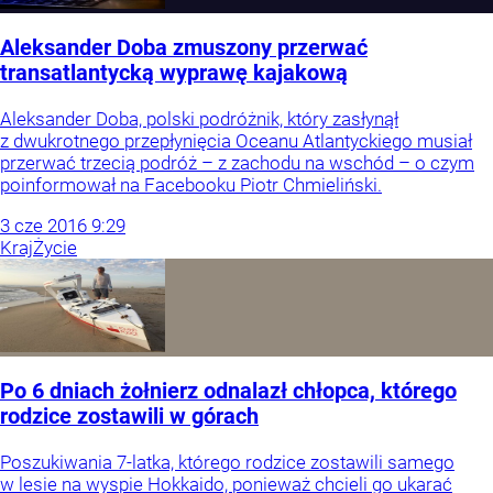
Aleksander Doba zmuszony przerwać
transatlantycką wyprawę kajakową
Aleksander Doba, polski podróżnik, który zasłynął
z dwukrotnego przepłynięcia Oceanu Atlantyckiego musiał
przerwać trzecią podróż – z zachodu na wschód – o czym
poinformował na Facebooku Piotr Chmieliński.
3
cze
2016
9:29
Kraj
Życie
Po 6 dniach żołnierz odnalazł chłopca, którego
rodzice zostawili w górach
Poszukiwania 7-latka, którego rodzice zostawili samego
w lesie na wyspie Hokkaido, ponieważ chcieli go ukarać