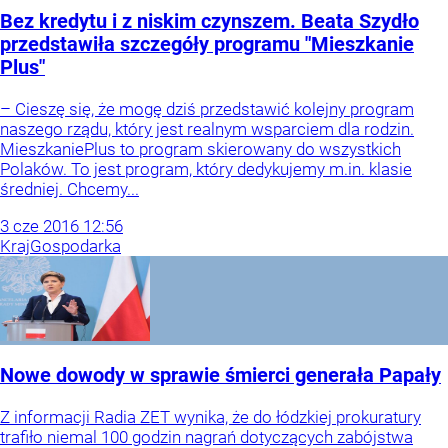
Bez kredytu i z niskim czynszem. Beata Szydło
przedstawiła szczegóły programu "Mieszkanie
Plus"
– Cieszę się, że mogę dziś przedstawić kolejny program
naszego rządu, który jest realnym wsparciem dla rodzin.
MieszkaniePlus to program skierowany do wszystkich
Polaków. To jest program, który dedykujemy m.in. klasie
średniej. Chcemy...
3
cze
2016
12:56
Kraj
Gospodarka
Nowe dowody w sprawie śmierci generała Papały
Z informacji Radia ZET wynika, że do łódzkiej prokuratury
trafiło niemal 100 godzin nagrań dotyczących zabójstwa