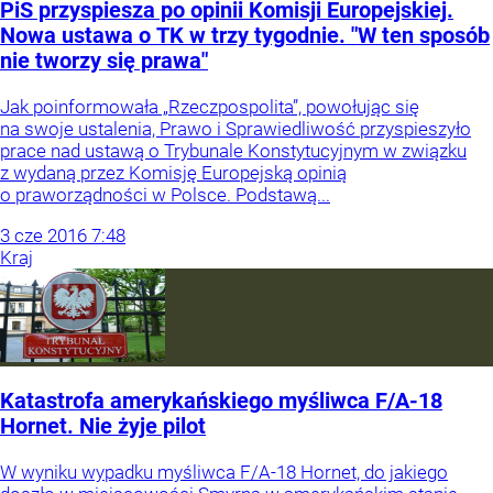
PiS przyspiesza po opinii Komisji Europejskiej.
Nowa ustawa o TK w trzy tygodnie. "W ten sposób
nie tworzy się prawa"
Jak poinformowała „Rzeczpospolita”, powołując się
na swoje ustalenia, Prawo i Sprawiedliwość przyspieszyło
prace nad ustawą o Trybunale Konstytucyjnym w związku
z wydaną przez Komisję Europejską opinią
o praworządności w Polsce. Podstawą...
3
cze
2016
7:48
Kraj
Katastrofa amerykańskiego myśliwca F/A-18
Hornet. Nie żyje pilot
W wyniku wypadku myśliwca F/A-18 Hornet, do jakiego