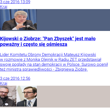
3
cze
2016
13:09
Kraj
Kijowski o Ziobrze: "Pan Zbyszek" jest mało
poważny i często się ośmiesza
Lider Komitetu Obrony Demokracji Mateusz Kijowski
w rozmowie z Moniką Olejnik w Radiu ZET przedstawiał
swoje poglądy na stan demokracji w Polsce. Surowo ocenił
też ministra sprawiedliwości - Zbigniewa Ziobrę.
3
cze
2016
12:56
Kraj