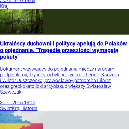
3
cze
2016
19:02
Kraj
Ukraińscy duchowni i politycy apelują do Polaków
o pojednanie. "Tragedie przeszłości wymagają
pokuty"
Dokument wzywający do pojednania między narodami
podpisali między innymi byli prezydenci: Leonid Kuczma
i Wiktor Juszczenko, prawosławny patriarcha Filaret
oraz greckokatolicki arcybiskup większy Swiatosław
Szewczuk.
3
cze
2016
18:12
Świat
Kraj
Historia