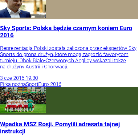
Sky Sports: Polska będzie czarnym koniem Euro
2016
Reprezentacja Polski została zaliczona przez ekspertów Sky
Sports do grona drużyn, które mogą zagrozić faworytom
turnieju. Obok Biało-Czerwonych Anglicy wskazali także
na drużyny Austrii i Chorwacji.
3
cze
2016
19:30
Piłka nożna
Sport
Euro 2016
Wpadka MSZ Rosji. Pomylili adresata tajnej
instrukcji