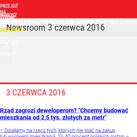
PRZEJDŹ
NA
WPROST
STRONĘ
WIADOMOŚCI
POLITYKA
BIZNES
DOM
ZDROWIE
ROZRYWKA
TYGODN
GŁÓWNĄ
Newsroom
3 czerwca 2016
UBSKRYBUJ
ZALOGUJ
MENU
3 CZERWCA 2016
Rząd zagrozi deweloperom? "Chcemy budować
mieszkania od 2,5 tys. złotych za metr"
– Działamy na rzecz tych, których nie stać na zakup
lub wynajem mieszkania. To 40 procent polskich rodzin –