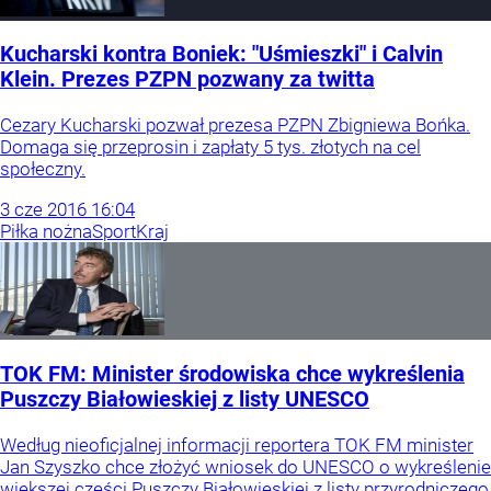
Kucharski kontra Boniek: "Uśmieszki" i Calvin
Klein. Prezes PZPN pozwany za twitta
Cezary Kucharski pozwał prezesa PZPN Zbigniewa Bońka.
Domaga się przeprosin i zapłaty 5 tys. złotych na cel
społeczny.
3
cze
2016
16:04
Piłka nożna
Sport
Kraj
TOK FM: Minister środowiska chce wykreślenia
Puszczy Białowieskiej z listy UNESCO
Według nieoficjalnej informacji reportera TOK FM minister
Jan Szyszko chce złożyć wniosek do UNESCO o wykreślenie
większej części Puszczy Białowieskiej z listy przyrodniczego