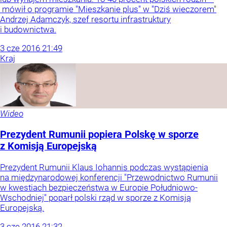
mówił o programie "Mieszkanie plus" w "Dziś wieczorem"
Andrzej Adamczyk, szef resortu infrastruktury
i budownictwa.
3
cze
2016
21:49
Kraj
Wideo
Prezydent Rumunii popiera Polskę w sporze
z Komisją Europejską
Prezydent Rumunii Klaus Iohannis podczas wystąpienia
na międzynarodowej konferencji "Przewodnictwo Rumunii
w kwestiach bezpieczeństwa w Europie Południowo-
Wschodniej" poparł polski rząd w sporze z Komisją
Europejską.
3
cze
2016
21:32