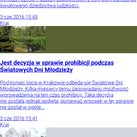
światowego dziedzictwa ludzkości.
3
cze
2016
15:45
Kraj
Jest decyzja w sprawie prohibicji podczas
Światowych Dni Młodzieży
Pod koniec lipca w Krakowie odbędą się Światowe Dni
Młodzieży. Kilka miesięcy temu zapowiadano możliwość
wprowadzenia na ten czas prohibicji. Taka decyzja
nie została jednak podjęta, ponieważ wniosek w tej sprawie
nie został w ogóle...
3
cze
2016
15:41
Kraj