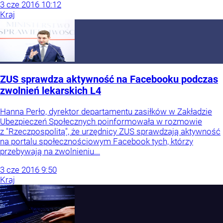
3
cze
2016
10:12
Kraj
ZUS sprawdza aktywność na Facebooku podczas
zwolnień lekarskich L4
Hanna Perło, dyrektor departamentu zasiłków w Zakładzie
Ubezpieczeń Społecznych poinformowała w rozmowie
z "Rzeczpospolitą", że urzędnicy ZUS sprawdzają aktywność
na portalu społecznościowym Facebook tych, którzy
przebywają na zwolnieniu...
3
cze
2016
9:50
Kraj