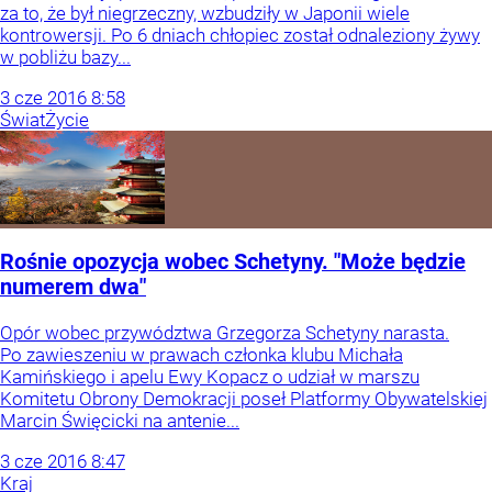
za to, że był niegrzeczny, wzbudziły w Japonii wiele
kontrowersji. Po 6 dniach chłopiec został odnaleziony żywy
w pobliżu bazy...
3
cze
2016
8:58
Świat
Życie
Rośnie opozycja wobec Schetyny. "Może będzie
numerem dwa"
Opór wobec przywództwa Grzegorza Schetyny narasta.
Po zawieszeniu w prawach członka klubu Michała
Kamińskiego i apelu Ewy Kopacz o udział w marszu
Komitetu Obrony Demokracji poseł Platformy Obywatelskiej
Marcin Święcicki na antenie...
3
cze
2016
8:47
Kraj