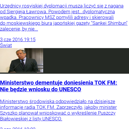
Urzędnicy rosyjskiej dyplomacji muszą liczyć się z naganą
od Siergieja Ławrowa. Powodem jest...dyplomatyczna
wpadka. Pracownicy MSZ pomylili adresy i skierowali
do moskiewskiego biura japońskiej gazety "Sankei Shimbun"
zalecenie, by nie...
3
cze
2016
19:15
Świat
Ministerstwo dementuje doniesienia TOK FM:
Nie będzie wniosku do UNESCO
Ministerstwo środowiska odpowiedziało na dzisiejsze
informacje radia TOK FM. Zaprzeczyło, jakoby minister
Szyszko planował wnioskować o wykreślenie Puszczy
Białowieskiej z listy UNESCO.