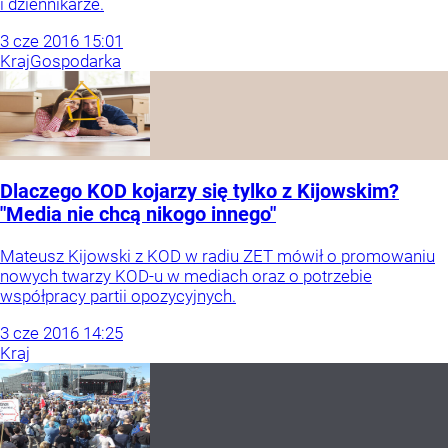
i dziennikarze.
3
cze
2016
15:01
Kraj
Gospodarka
Dlaczego KOD kojarzy się tylko z Kijowskim?
"Media nie chcą nikogo innego"
Mateusz Kijowski z KOD w radiu ZET mówił o promowaniu
nowych twarzy KOD-u w mediach oraz o potrzebie
współpracy partii opozycyjnych.
3
cze
2016
14:25
Kraj