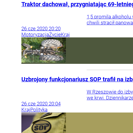
Traktor dachował, przygniatając 69-letnie
1,5 promila alkoholu
chwili stracił panow
26
cze
2020
20:20
Motoryzacja
Życie
Kraj
Uzbrojony funkcjonariusz SOP trafił na iz
W Rzeszowie do izby
we krwi. Dziennikarz
26
cze
2020
20:04
Kraj
Polityka