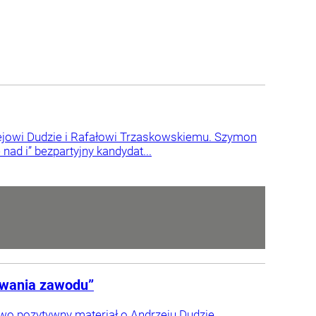
zejowi Dudzie i Rafałowi Trzaskowskiemu. Szymon
nad i” bezpartyjny kandydat...
ywania zawodu”
o pozytywny materiał o Andrzeju Dudzie.