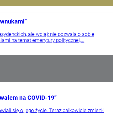
ę wnukami”
zydenckich, ale wciąż nie pozwala o sobie
mi na temat emerytury politycznej,...
rowałem na COVID-19”
wiali się o jego życie. Teraz całkowicie zmienił