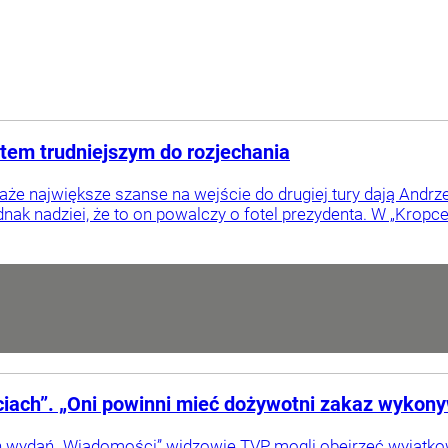
tem trudniejszym do rozjechania
że największe szanse na wejście do drugiej tury dają Andr
dnak nadziei, że to on powalczy o fotel prezydenta. W „Kropce 
iach”. „Oni powinni mieć dożywotni zakaz wykon
h wydań „Wiadomości” widzowie TVP mogli obejrzeć wyjątkow