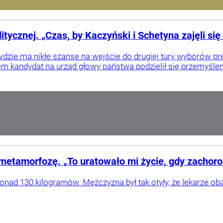
tycznej. „Czas, by Kaczyński i Schetyna zajęli si
zie ma nikłe szanse na wejście do drugiej tury wyborów pre
 kandydat na urząd głowy państwa podzielił się przemyślenia
metamorfozę. „To uratowało mi życie, gdy zacho
ponad 130 kilogramów. Mężczyzna był tak otyły, że lekarze oba