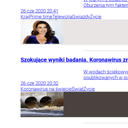
Oburzenia tym faktem
26
cze
2020
20:41
Kraj
Prime time
Telewizja
Gwiazdy
Życie
Szokujące wyniki badania. Koronawirus zn
W wodach ściekowych
opublikowanych w pią
26
cze
2020
20:32
Koronawirus na świecie
Świat
Życie