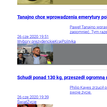
Tanajno chce wprowadzenia emerytury poli
Paweł Tanajno wprawd
zapomnieć. Tym razem
26
cze
2020
19:51
Wybory prezydenckie
Kraj
Polityka
Schudł ponad 130 kg, przeszedł ogromną 
Philip Kayes zrzucił 
swoje życie.
26
cze
2020
19:39
Świat
Życie