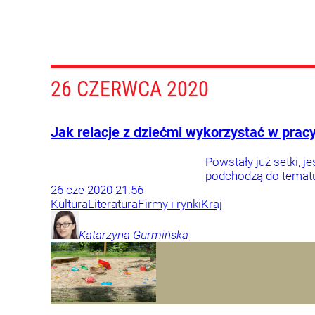
26 CZERWCA 2020
Jak relacje z dziećmi wykorzystać w pra
Powstały już setki, 
podchodzą do tematu z
26
cze
2020
21:56
Kultura
Literatura
Firmy i rynki
Kraj
Katarzyna
Gurmińska