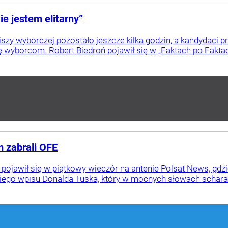
Nie jestem elitarny”
iszy wyborczej pozostało jeszcze kilka godzin, a kandydaci p
ę wyborcom. Robert Biedroń pojawił się w „Faktach po Faktach
 zabrali OFE
ojawił się w piątkowy wieczór na antenie Polsat News, gdzi
niego wpisu Donalda Tuska, który w mocnych słowach scharak