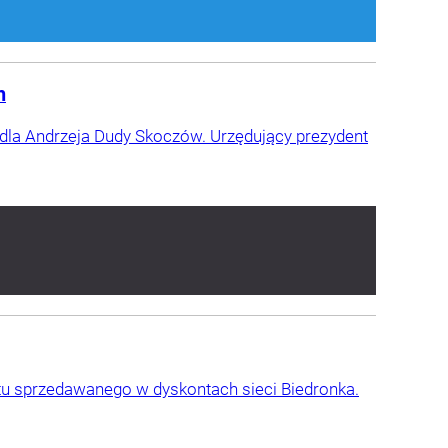
h
dla Andrzeja Dudy Skoczów. Urzędujący prezydent
ktu sprzedawanego w dyskontach sieci Biedronka.