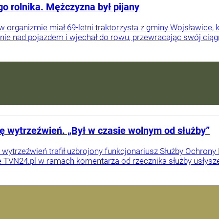
go rolnika. Mężczyzna był pijany
 w organizmie miał 69-letni traktorzysta z gminy Wojsławice,
anie nad pojazdem i wjechał do rowu, przewracając swój ciągn
bę wytrzeźwień. „Był w czasie wolnym od służby”
 wytrzeźwień trafił uzbrojony funkcjonariusz Służby Ochro
e TVN24.pl w ramach komentarza od rzecznika służby usłysze