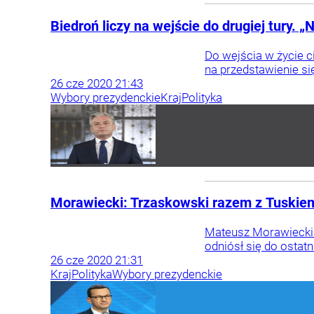
Biedroń liczy na wejście do drugiej tury. „
Do wejścia w życie c
na przedstawienie si
26
cze
2020
21:43
Wybory prezydenckie
Kraj
Polityka
Morawiecki: Trzaskowski razem z Tuskiem
Mateusz Morawiecki p
odniósł się do ostat
26
cze
2020
21:31
Kraj
Polityka
Wybory prezydenckie