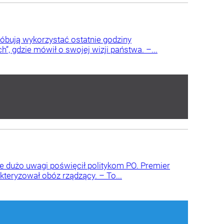
róbują wykorzystać ostatnie godziny
”, gdzie mówił o swojej wizji państwa. –...
e dużo uwagi poświęcił politykom PO. Premier
teryzował obóz rządzący. – To...