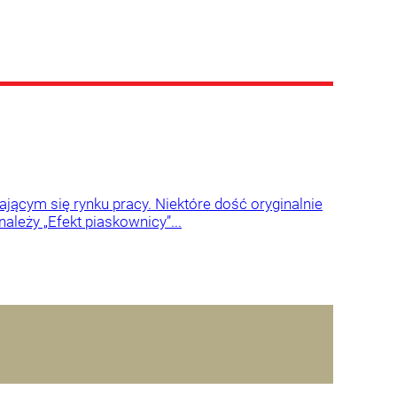
ającym się rynku pracy. Niektóre dość oryginalnie
ależy „Efekt piaskownicy”...