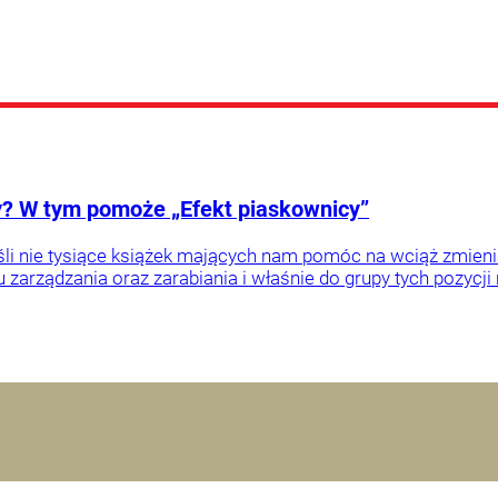
cy? W tym pomoże „Efekt piaskownicy”
jeśli nie tysiące książek mających nam pomóc na wciąż zmieni
arządzania oraz zarabiania i właśnie do grupy tych pozycji n