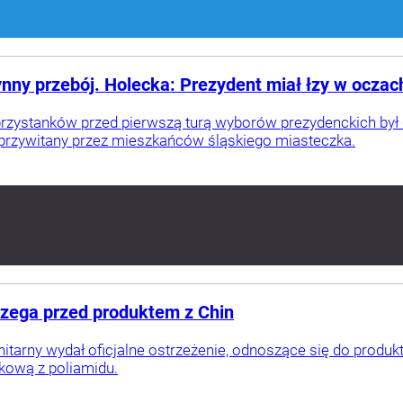
nny przebój. Holecka: Prezydent miał łzy w oczac
przystanków przed pierwszą turą wyborów prezydenckich był 
 przywitany przez mieszkańców śląskiego miasteczka.
rzega przed produktem z Chin
itarny wydał oficjalne ostrzeżenie, odnoszące się do produ
kową z poliamidu.