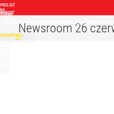
PRZEJDŹ
NA
WPROST
STRONĘ
GŁÓWNĄ
WIADOMOŚCI
POLITYKA
BIZNES
DOM
ZDROWIE
ROZRYWKA
TYGOD
Newsroom
26 czer
SUBSKRYBUJ
ZALOGUJ
SZUKAJ
MENU