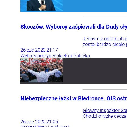
Skoczów. Wyborcy zaśpiewali dla Dudy sły
Jednym z ostatnich 
został bardzo ciepło
26
cze
2020
21:17
Wybory prezydenckie
Kraj
Polityka
Niebezpieczne łyżki w Biedronce. GIS ost
Główny Inspektor San
Chodzi o łyżkę cedza
26
cze
2020
21:06