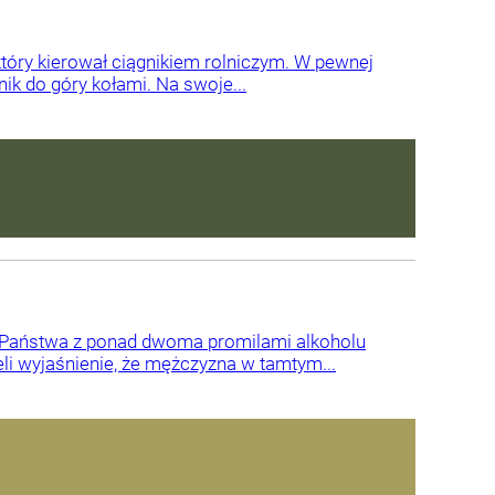
 który kierował ciągnikiem rolniczym. W pewnej
ik do góry kołami. Na swoje...
ny Państwa z ponad dwoma promilami alkoholu
li wyjaśnienie, że mężczyzna w tamtym...