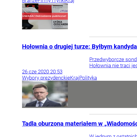
Branże
Firmy i rynki
Kraj
Hołownia o drugiej turze: Byłbym kandyda
Przedwyborcze sonda
Hołownia nie traci je
26
cze
2020
20:53
Wybory prezydenckie
Kraj
Polityka
Tadla oburzona materiałem w „Wiadomośc
W jednym z ostatnic