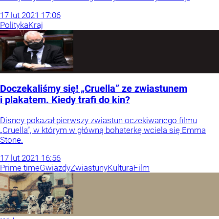
17
lut
2021
17:06
Polityka
Kraj
Doczekaliśmy się! „Cruella” ze zwiastunem
i plakatem. Kiedy trafi do kin?
Disney pokazał pierwszy zwiastun oczekiwanego filmu
„Cruella”, w którym w główną bohaterkę wciela się Emma
Stone.
17
lut
2021
16:56
Prime time
Gwiazdy
Zwiastuny
Kultura
Film