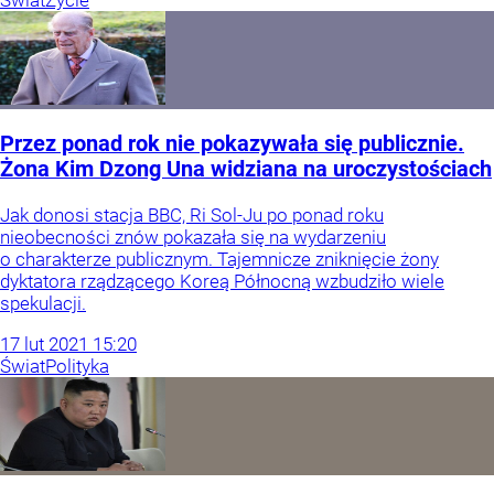
Świat
Życie
Przez ponad rok nie pokazywała się publicznie.
Żona Kim Dzong Una widziana na uroczystościach
Jak donosi stacja BBC, Ri Sol-Ju po ponad roku
nieobecności znów pokazała się na wydarzeniu
o charakterze publicznym. Tajemnicze zniknięcie żony
dyktatora rządzącego Koreą Północną wzbudziło wiele
spekulacji.
17
lut
2021
15:20
Świat
Polityka