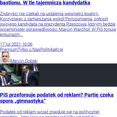
bastionu. W tle tajemnicza kandydatka
Ziobryści nie czekali na ustalenia wewnątrz koalicji.
Korzystając z zamieszania wokół Porozumienia, ogłosili
swojego kandydata na prezydenta Rzeszowa, którym będzie
wiceminister sprawiedliwości Marcin Warchoł. W PiS tonują
entuzjazm...
17
lut
2021
16:06
Premium
Tylko u Nas
Polityka
Kraj
Marcin
Dobski
PiS przeforsuje podatek od reklam? Partię czeka
spora „gimnastyka”
Podatek od reklam wciąż znajduje się na politycznej