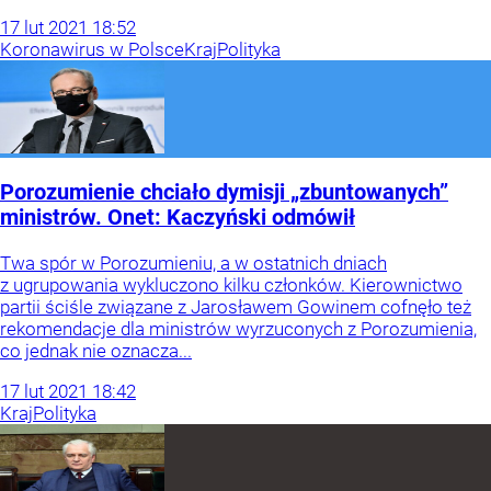
17
lut
2021
18:52
Koronawirus w Polsce
Kraj
Polityka
Porozumienie chciało dymisji „zbuntowanych”
ministrów. Onet: Kaczyński odmówił
Twa spór w Porozumieniu, a w ostatnich dniach
z ugrupowania wykluczono kilku członków. Kierownictwo
partii ściśle związane z Jarosławem Gowinem cofnęło też
rekomendacje dla ministrów wyrzuconych z Porozumienia,
co jednak nie oznacza...
17
lut
2021
18:42
Kraj
Polityka