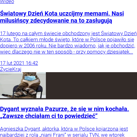
Wideo
Światowy Dzień Kota uczcijmy memami. Nasi
milusińscy zdecydowanie na to zasługują
17 lutego na całym świecie obchodzony jest Światowy Dzień
Kota. To całkiem młode święto, które w Polsce pojawiło się
dopiero w 2006 roku. Nie bardzo wiadomo, jak je obchodzić,
więc dlaczego nie w ten sposób - przy pomocy dziesiątek...
17
lut
2021
16:42
Życie
Kraj
Dygant wyznała Pazurze, że się w nim kochała.
„Zawsze chciałam ci to powiedzieć”
Agnieszka Dygant, aktorka, która w Polsce kojarzona jest
najbardziej z rolą „niani Frani” w serialu TVN, we wtorek