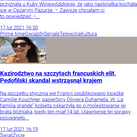
przyznała u Kuby Wojewódzkiego, że jako nastolatka kochała
się w Cezarym Pazurze. – Zawsze chciałam ci
to powiedzieć –...
17
lut
2021
16:30
Prime time
Gwiazdy
Seriale
Telewizja
Kultura
Kazirodztwo na szczytach francuskich elit.
Pedofilski skandal wstrząsnął krajem
Na początku stycznia we Francji opublikowano książkę
Camille Kouchner, pasierbicy Oliviera Duhamela. W „La
familia grande” kobieta oskarżyła go o molestowanie jej
brata bliźniaka, kiedy ten miał 14 lat. Ujawnienie tej sprawy
pociągnęło...
17
lut
2021
16:19
Świat
Życie