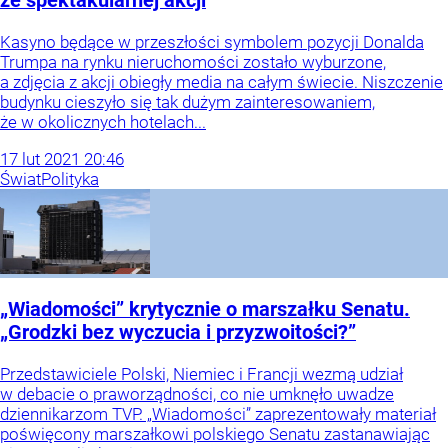
ze spektakularnej akcji
Kasyno będące w przeszłości symbolem pozycji Donalda
Trumpa na rynku nieruchomości zostało wyburzone,
a zdjęcia z akcji obiegły media na całym świecie. Niszczenie
budynku cieszyło się tak dużym zainteresowaniem,
że w okolicznych hotelach...
17
lut
2021
20:46
Świat
Polityka
„Wiadomości” krytycznie o marszałku Senatu.
„Grodzki bez wyczucia i przyzwoitości?”
Przedstawiciele Polski, Niemiec i Francji wezmą udział
w debacie o praworządności, co nie umknęło uwadze
dziennikarzom TVP. „Wiadomości” zaprezentowały materiał
poświęcony marszałkowi polskiego Senatu zastanawiając