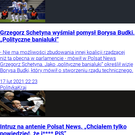
Grzegorz Schetyna wyśmiał pomysł Borysa Budki.
„Polityczne banialuki”
- Nie ma możliwości zbudowania innej koalicji rządzącej
niż ta obecna w parlamencie - mówił w Polsat News
Grzegorz Schetyna. Jako „polityczne banialuki” określił wizję
Borysa Budki, który mówił o stworzeniu rządu technicznego.
17
lut
2021
22:23
Polityka
Kraj
Intruz na antenie Polsat News. „Chciałem tylko
powiedzieć, że j**** PiS”