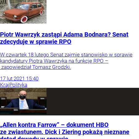
Piotr Wawrzyk zastąpi Adama Bodnara? Senat
zdecyduje w sprawie RPO
W czwartek 18 lutego Senat zajmie stanowisko w sprawie
kandydatury Piotra Wawrzyka na funkcję RPO –
zapowiedział Tomasz Grodzki.
17
lut
2021
15:40
Kraj
Polityka
„Allen kontra Farrow” – dokument HBO
ze zwiastunem. Dick i Ziering pokażą nieznane