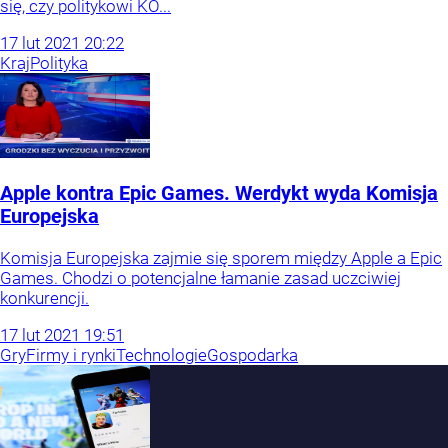
się, czy politykowi KO...
17
lut
2021
20:22
Kraj
Polityka
Apple kontra Epic Games. Werdykt wyda Komisja
Europejska
Komisja Europejska zajmie się sporem między Apple a Epic
Games. Chodzi o potencjalne łamanie zasad uczciwiej
konkurencji.
17
lut
2021
19:51
Gry
Firmy i rynki
Technologie
Gospodarka