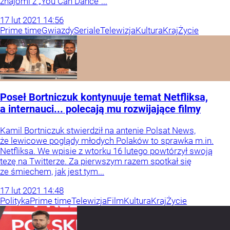
znajomi z „You Can Dance”...
17
lut
2021
14:56
Prime time
Gwiazdy
Seriale
Telewizja
Kultura
Kraj
Życie
Poseł Bortniczuk kontynuuje temat Netfliksa,
a internauci... polecają mu rozwijające filmy
Kamil Bortniczuk stwierdził na antenie Polsat News,
że lewicowe poglądy młodych Polaków to sprawka m.in.
Netfliksa. We wpisie z wtorku 16 lutego powtórzył swoją
tezę na Twitterze. Za pierwszym razem spotkał się
ze śmiechem, jak jest tym...
17
lut
2021
14:48
Polityka
Prime time
Telewizja
Film
Kultura
Kraj
Życie