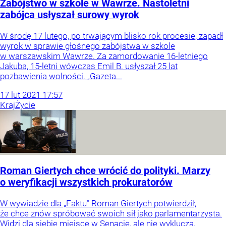
Zabójstwo w szkole w Wawrze. Nastoletni
zabójca usłyszał surowy wyrok
W środę 17 lutego, po trwającym blisko rok procesie, zapadł
wyrok w sprawie głośnego zabójstwa w szkole
w warszawskim Wawrze. Za zamordowanie 16-letniego
Jakuba, 15-letni wówczas Emil B. usłyszał 25 lat
pozbawienia wolności. „Gazeta...
17
lut
2021
17:57
Kraj
Życie
Roman Giertych chce wrócić do polityki. Marzy
o weryfikacji wszystkich prokuratorów
W wywiadzie dla „Faktu” Roman Giertych potwierdził,
że chce znów spróbować swoich sił jako parlamentarzysta.
Widzi dla siebie miejsce w Senacie, ale nie wyklucza,