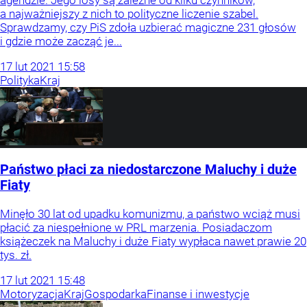
agendzie. Jego losy są zależne od kilku czynników,
a najważniejszy z nich to polityczne liczenie szabel.
Sprawdzamy, czy PiS zdoła uzbierać magiczne 231 głosów
i gdzie może zacząć je...
17
lut
2021
15:58
Polityka
Kraj
Państwo płaci za niedostarczone Maluchy i duże
Fiaty
Minęło 30 lat od upadku komunizmu, a państwo wciąż musi
płacić za niespełnione w PRL marzenia. Posiadaczom
książeczek na Maluchy i duże Fiaty wypłaca nawet prawie 20
tys. zł.
17
lut
2021
15:48
Motoryzacja
Kraj
Gospodarka
Finanse i inwestycje