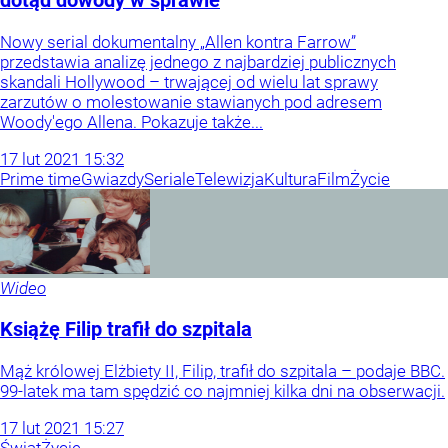
dotąd dowody w sprawie
Nowy serial dokumentalny „Allen kontra Farrow”
przedstawia analizę jednego z najbardziej publicznych
skandali Hollywood – trwającej od wielu lat sprawy
zarzutów o molestowanie stawianych pod adresem
Woody'ego Allena. Pokazuje także...
17
lut
2021
15:32
Prime time
Gwiazdy
Seriale
Telewizja
Kultura
Film
Życie
Wideo
Książę Filip trafił do szpitala
Mąż królowej Elżbiety II, Filip, trafił do szpitala – podaje BBC.
99-latek ma tam spędzić co najmniej kilka dni na obserwacji.
17
lut
2021
15:27