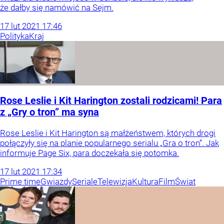
że dałby się namówić na Sejm.
17
lut
2021
17:46
Polityka
Kraj
Rose Leslie i Kit Harington zostali rodzicami! Para
z „Gry o tron” ma syna
Rose Leslie i Kit Harington są małżeństwem, których drogi
połączyły się na planie popularnego serialu „Gra o tron”. Jak
informuje Page Six, para doczekała się potomka.
17
lut
2021
17:34
Prime time
Gwiazdy
Seriale
Telewizja
Kultura
Film
Świat