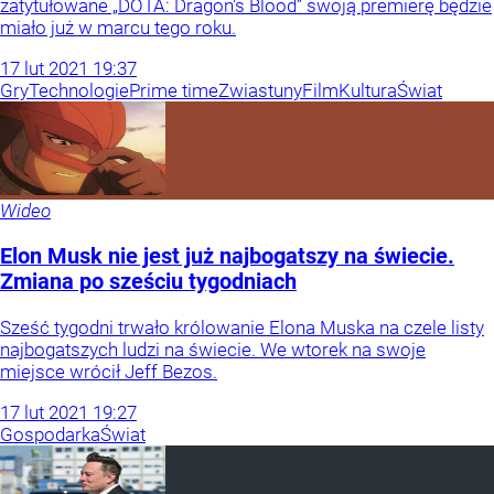
zatytułowane „DOTA: Dragon's Blood” swoją premierę będzie
miało już w marcu tego roku.
17
lut
2021
19:37
Gry
Technologie
Prime time
Zwiastuny
Film
Kultura
Świat
Wideo
Elon Musk nie jest już najbogatszy na świecie.
Zmiana po sześciu tygodniach
Sześć tygodni trwało królowanie Elona Muska na czele listy
najbogatszych ludzi na świecie. We wtorek na swoje
miejsce wrócił Jeff Bezos.
17
lut
2021
19:27
Gospodarka
Świat