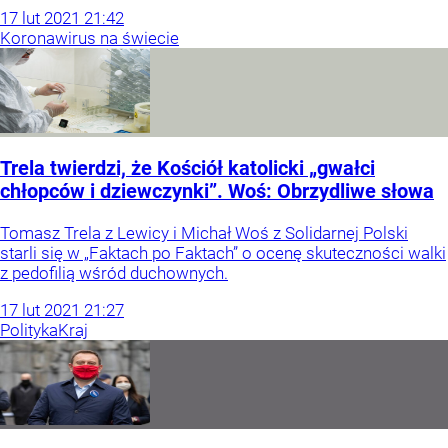
17
lut
2021
21:42
Koronawirus na świecie
Trela twierdzi, że Kościół katolicki „gwałci
chłopców i dziewczynki”. Woś: Obrzydliwe słowa
Tomasz Trela z Lewicy i Michał Woś z Solidarnej Polski
starli się w „Faktach po Faktach” o ocenę skuteczności walki
z pedofilią wśród duchownych.
17
lut
2021
21:27
Polityka
Kraj