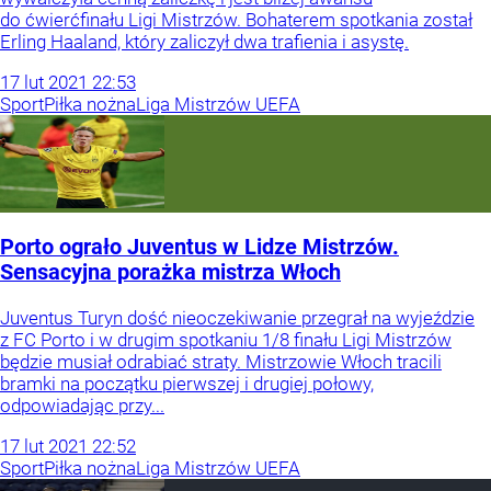
do ćwierćfinału Ligi Mistrzów. Bohaterem spotkania został
Erling Haaland, który zaliczył dwa trafienia i asystę.
17
lut
2021
22:53
Sport
Piłka nożna
Liga Mistrzów UEFA
Porto ograło Juventus w Lidze Mistrzów.
Sensacyjna porażka mistrza Włoch
Juventus Turyn dość nieoczekiwanie przegrał na wyjeździe
z FC Porto i w drugim spotkaniu 1/8 finału Ligi Mistrzów
będzie musiał odrabiać straty. Mistrzowie Włoch tracili
bramki na początku pierwszej i drugiej połowy,
odpowiadając przy...
17
lut
2021
22:52
Sport
Piłka nożna
Liga Mistrzów UEFA