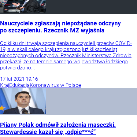
Nauczyciele zgłaszają niepożądane odczyny
po szczepieniu. Rzecznik MZ wyjaśnia
Od kilku dni trwają szczepienia nauczycieli przeciw COVID-
19, a w skali całego kraju zgłoszono już kilkadziesiąt
niepożądanych odczynów. Rzecznik Ministerstwa Zdrowia
przekazał, że na terenie samego województwa łódzkiego
potwierdzono...
17
lut
2021
19:16
Kraj
Edukacja
Koronawirus w Polsce
Pijany Polak odmówił założenia maseczki.
Stewardessie kazał się „odpie***ć”