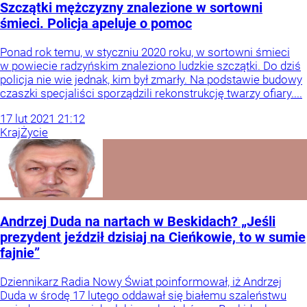
Szczątki mężczyzny znalezione w sortowni
śmieci. Policja apeluje o pomoc
Ponad rok temu, w styczniu 2020 roku, w sortowni śmieci
w powiecie radzyńskim znaleziono ludzkie szczątki. Do dziś
policja nie wie jednak, kim był zmarły. Na podstawie budowy
czaszki specjaliści sporządzili rekonstrukcję twarzy ofiary....
17
lut
2021
21:12
Kraj
Życie
Andrzej Duda na nartach w Beskidach? „Jeśli
prezydent jeździł dzisiaj na Cieńkowie, to w sumie
fajnie”
Dziennikarz Radia Nowy Świat poinformował, iż Andrzej
Duda w środę 17 lutego oddawał się białemu szaleństwu