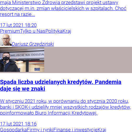
maja Ministerstwo Zdrowia przedstawi projekt ustawy
dotyczącej m.in. zmian właścicielskich w szpitalach. Choć
resort na razie...
17
lut
2021
18:20
Premium
Tylko u Nas
Polityka
Kraj
Dariusz
Grzędziński
Spada liczba udzielanych kredytów. Pandemia
daje się we znaki
W styczniu 2021 roku, w porównaniu do stycznia 2020 roku,
banki i SKOK-i udzieliły mniej wszystkich rodzajów kredytów,
poinformowało Biuro Informacji Kredytowej.
17
lut
2021
18:16
Gospodarka
Firmy i rynki
Finanse i inwestycje
Kraj