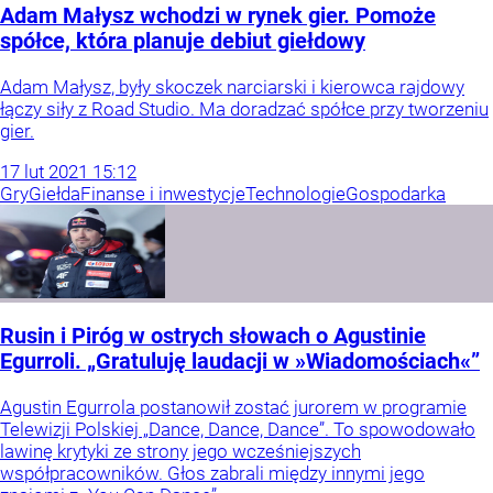
Adam Małysz wchodzi w rynek gier. Pomoże
spółce, która planuje debiut giełdowy
Adam Małysz, były skoczek narciarski i kierowca rajdowy
łączy siły z Road Studio. Ma doradzać spółce przy tworzeniu
gier.
17
lut
2021
15:12
Gry
Giełda
Finanse i inwestycje
Technologie
Gospodarka
Rusin i Piróg w ostrych słowach o Agustinie
Egurroli. „Gratuluję laudacji w »Wiadomościach«”
Agustin Egurrola postanowił zostać jurorem w programie
Telewizji Polskiej „Dance, Dance, Dance”. To spowodowało
lawinę krytyki ze strony jego wcześniejszych
współpracowników. Głos zabrali między innymi jego