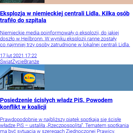
Eksplozja w niemieckiej centrali Lidla. Kilka osób
trafiło do szpitala
Niemieckie media poinformowały o eksplozji, do jakiej
doszło w Heilbronn. W wyniku eksplozji ranne zostały
co najmniej trzy osoby zatrudnione w lokalnej centrali Lidla.
17
lut
2021
17:22
Świat
Życie
Branże
Posiedzenie ścisłych władz PiS. Powodem
konflikt w koalicji
Prawdopodobnie w najbliższy piątek spotkają się ścisłe
władze PiS – ustaliła „Rzeczpospolita”. Tematem spotkania
ma być sytuacja w szeregach Zjednoczonej Prawicy.