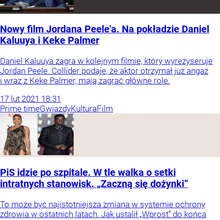
Nowy film Jordana Peele'a. Na pokładzie Daniel
Kaluuya i Keke Palmer
Daniel Kaluuya zagra w kolejnym filmie, który wyreżyseruje
Jordan Peele. Collider podaje, że aktor otrzymał już angaż
i wraz z Keke Palmer, mają zagrać główne role.
17
lut
2021
18:31
Prime time
Gwiazdy
Kultura
Film
PiS idzie po szpitale. W tle walka o setki
intratnych stanowisk. „Zaczną się dożynki”
To może być najistotniejsza zmiana w systemie ochrony
zdrowia w ostatnich latach. Jak ustalił „Wprost” do końca