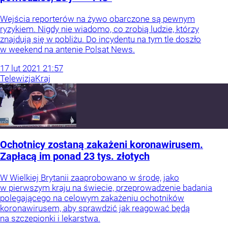
Wejścia reporterów na żywo obarczone są pewnym
ryzykiem. Nigdy nie wiadomo, co zrobią ludzie, którzy
znajdują się w pobliżu. Do incydentu na tym tle doszło
w weekend na antenie Polsat News.
17
lut
2021
21:57
Telewizja
Kraj
Ochotnicy zostaną zakażeni koronawirusem.
Zapłacą im ponad 23 tys. złotych
W Wielkiej Brytanii zaaprobowano w środę, jako
w pierwszym kraju na świecie, przeprowadzenie badania
polegającego na celowym zakażeniu ochotników
koronawirusem, aby sprawdzić jak reagować będą
na szczepionki i lekarstwa.