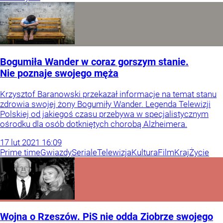
Bogumiła Wander w coraz gorszym stanie.
Nie poznaje swojego męża
Krzysztof Baranowski przekazał informacje na temat stanu
zdrowia swojej żony Bogumiły Wander. Legenda Telewizji
Polskiej od jakiegoś czasu przebywa w specjalistycznym
ośrodku dla osób dotkniętych chorobą Alzheimera.
17
lut
2021
16:09
Prime time
Gwiazdy
Seriale
Telewizja
Kultura
Film
Kraj
Życie
Wojna o Rzeszów. PiS nie odda Ziobrze swojego