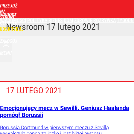
PRZEJDŹ
NA
WPROST
STRONĘ
WIADOMOŚCI
POLITYKA
BIZNES
DOM
ZDROWIE
ROZRYWKA
TYGODN
GŁÓWNĄ
Newsroom
17 lutego 2021
UBSKRYBUJ
ZALOGUJ
MENU
17 LUTEGO 2021
Emocjonujący mecz w Sewilli. Geniusz Haalanda
pomógł Borussii
Borussia Dortmund w pierwszym meczu z Sevillą
wywalczyła cenną zaliczkę i jest bliżej awansu