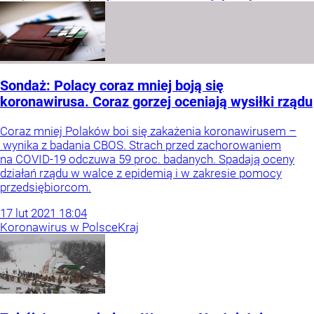
Sondaż: Polacy coraz mniej boją się
koronawirusa. Coraz gorzej oceniają wysiłki rządu
Coraz mniej Polaków boi się zakażenia koronawirusem –
wynika z badania CBOS. Strach przed zachorowaniem
na COVID-19 odczuwa 59 proc. badanych. Spadają oceny
działań rządu w walce z epidemią i w zakresie pomocy
przedsiębiorcom.
17
lut
2021
18:04
Koronawirus w Polsce
Kraj