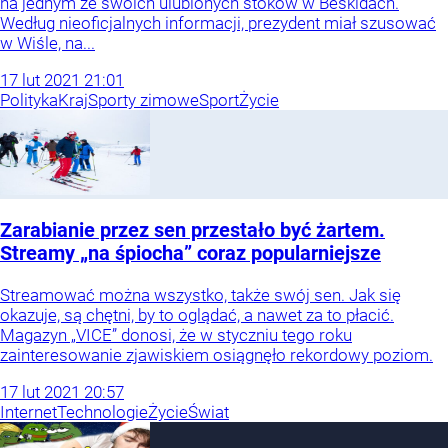
na jednym ze swoich ulubionych stoków w Beskidach.
Według nieoficjalnych informacji, prezydent miał szusować
w Wiśle, na...
17
lut
2021
21:01
Polityka
Kraj
Sporty zimowe
Sport
Życie
Zarabianie przez sen przestało być żartem.
Streamy „na śpiocha” coraz popularniejsze
Streamować można wszystko, także swój sen. Jak się
okazuje, są chętni, by to oglądać, a nawet za to płacić.
Magazyn „VICE” donosi, że w styczniu tego roku
zainteresowanie zjawiskiem osiągnęło rekordowy poziom.
17
lut
2021
20:57
Internet
Technologie
Życie
Świat