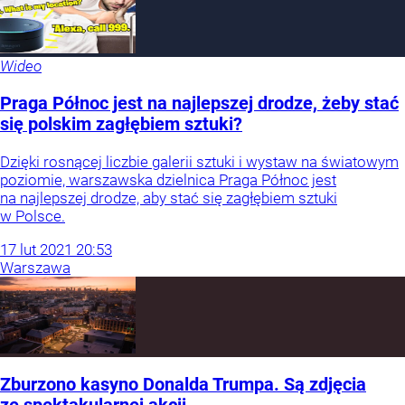
Wideo
Praga Północ jest na najlepszej drodze, żeby stać
się polskim zagłębiem sztuki?
Dzięki rosnącej liczbie galerii sztuki i wystaw na światowym
poziomie, warszawska dzielnica Praga Północ jest
na najlepszej drodze, aby stać się zagłębiem sztuki
w Polsce.
17
lut
2021
20:53
Warszawa
Zburzono kasyno Donalda Trumpa. Są zdjęcia