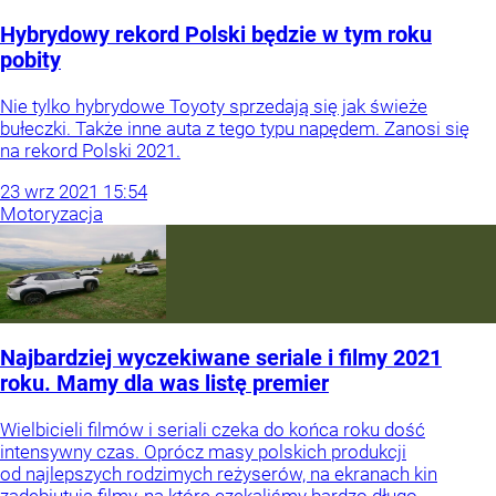
Hybrydowy rekord Polski będzie w tym roku
pobity
Nie tylko hybrydowe Toyoty sprzedają się jak świeże
bułeczki. Także inne auta z tego typu napędem. Zanosi się
na rekord Polski 2021.
23
wrz
2021
15:54
Motoryzacja
Najbardziej wyczekiwane seriale i filmy 2021
roku. Mamy dla was listę premier
Wielbicieli filmów i seriali czeka do końca roku dość
intensywny czas. Oprócz masy polskich produkcji
od najlepszych rodzimych reżyserów, na ekranach kin
zadebiutują filmy, na które czekaliśmy bardzo długo