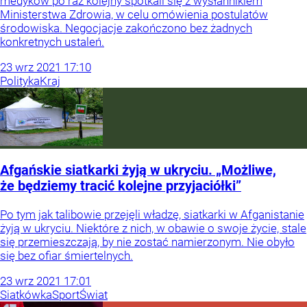
medyków po raz kolejny spotkali się z wysłannikiem
Ministerstwa Zdrowia, w celu omówienia postulatów
środowiska. Negocjacje zakończono bez żadnych
konkretnych ustaleń.
23
wrz
2021
17:10
Polityka
Kraj
Afgańskie siatkarki żyją w ukryciu. „Możliwe,
że będziemy tracić kolejne przyjaciółki”
Po tym jak talibowie przejęli władzę, siatkarki w Afganistanie
żyją w ukryciu. Niektóre z nich, w obawie o swoje życie, stale
się przemieszczają, by nie zostać namierzonym. Nie obyło
się bez ofiar śmiertelnych.
23
wrz
2021
17:01
Siatkówka
Sport
Świat