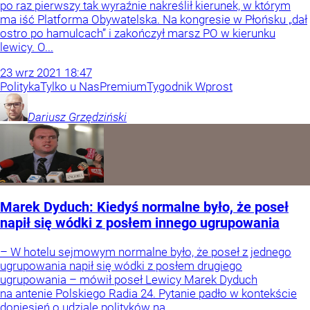
po raz pierwszy tak wyraźnie nakreślił kierunek, w którym
ma iść Platforma Obywatelska. Na kongresie w Płońsku „dał
ostro po hamulcach” i zakończył marsz PO w kierunku
lewicy. O...
23
wrz
2021
18:47
Polityka
Tylko u Nas
Premium
Tygodnik Wprost
Dariusz
Grzędziński
Marek Dyduch: Kiedyś normalne było, że poseł
napił się wódki z posłem innego ugrupowania
– W hotelu sejmowym normalne było, że poseł z jednego
ugrupowania napił się wódki z posłem drugiego
ugrupowania – mówił poseł Lewicy Marek Dyduch
na antenie Polskiego Radia 24. Pytanie padło w kontekście
doniesień o udziale polityków na...