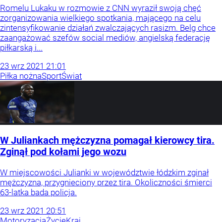
Romelu Lukaku w rozmowie z CNN wyraził swoją chęć
zorganizowania wielkiego spotkania, mającego na celu
zintensyfikowanie działań zwalczających rasizm. Belg chce
zaangażować szefów social mediów, angielską federację
piłkarską i...
23
wrz
2021
21:01
Piłka nożna
Sport
Świat
W Juliankach mężczyzna pomagał kierowcy tira.
Zginął pod kołami jego wozu
W miejscowości Julianki w województwie łódzkim zginał
mężczyzna, przygnieciony przez tira. Okoliczności śmierci
63-latka bada policja.
23
wrz
2021
20:51
Motoryzacja
Życie
Kraj