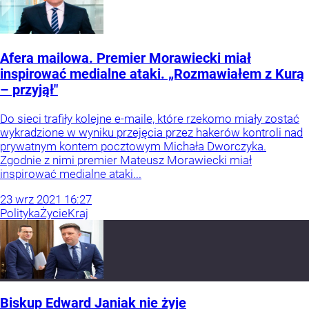
Afera mailowa. Premier Morawiecki miał
inspirować medialne ataki. „Rozmawiałem z Kurą
– przyjął"
Do sieci trafiły kolejne e-maile, które rzekomo miały zostać
wykradzione w wyniku przejęcia przez hakerów kontroli nad
prywatnym kontem pocztowym Michała Dworczyka.
Zgodnie z nimi premier Mateusz Morawiecki miał
inspirować medialne ataki...
23
wrz
2021
16:27
Polityka
Życie
Kraj
Biskup Edward Janiak nie żyje