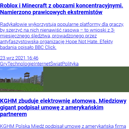
Roblox i Minecraft z obozami koncentracyjnymi.
Namierzono prawicowych ekstremistów
Radykałowie wykorzystują popularne platformy dla graczy,
by szerzyć na nich nienawiść rasową – to wnioski z 3-
miesięcznego śledztwa, prowadzonego przez
antyfaszystowską organizację Hope Not Hate. Efekty
badania opisało BBC Click.
23
wrz
2021
16:46
Gry
Technologie
Internet
Świat
Polityka
KGHM zbuduje elektrownię atomową. Miedziowy
gigant podpisał umowę z amerykańskim
partnerem
KGHM Polska Miedź podpisał umowę z amerykańską firmą