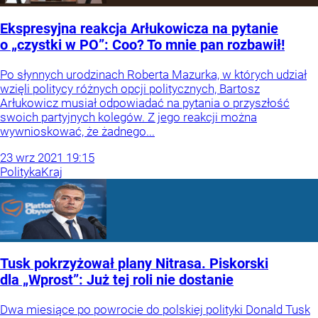
Ekspresyjna reakcja Arłukowicza na pytanie
o „czystki w PO”: Coo? To mnie pan rozbawił!
Po słynnych urodzinach Roberta Mazurka, w których udział
wzięli politycy różnych opcji politycznych, Bartosz
Arłukowicz musiał odpowiadać na pytania o przyszłość
swoich partyjnych kolegów. Z jego reakcji można
wywnioskować, że żadnego...
23
wrz
2021
19:15
Polityka
Kraj
Tusk pokrzyżował plany Nitrasa. Piskorski
dla „Wprost”: Już tej roli nie dostanie
Dwa miesiące po powrocie do polskiej polityki Donald Tusk