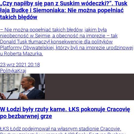
„Czy napiłby się pan z Suskim wódeczki?”. Tusk
łaja Budkę i Siemoniaka: Nie można popełniać
takich błędów
– Nie można popełniać takich błędów, jakim była
nieobecność w Sejmie, a obecność na imprezie – tak
Donald Tusk tłumaczył konsekwencje dla polityków
Platformy Obywatelskiej, którzy byli na imprezie urodzinowej
u Roberta Mazurka.
23
wrz
2021
20:18
Polityka
Kraj
W Łodzi były rzuty karne. ŁKS pokonuje Cracovię
po bezbarwnej grze
ŁKS Łódź podejmował na własnym stadionie Cracovię.