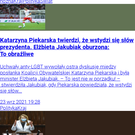
nożna
Kraj
Polityka
Świat
Katarzyna Piekarska twierdzi, że wstydzi się słów
prezydenta. Elżbieta Jakubiak oburzona:
To obraźliwe
Uchwały anty-LGBT wywołały ostrą dyskusję między
posłanką Koalicji Obywatelskiej Katarzyną Piekarską i byłą
minister Elżbietą Jakubiak. – To jest nie w porządku! –
stwierdziła Jakubiak, gdy Piekarska powiedziała, że wstydzi
się słów...
23
wrz
2021
19:28
Polityka
Kraj