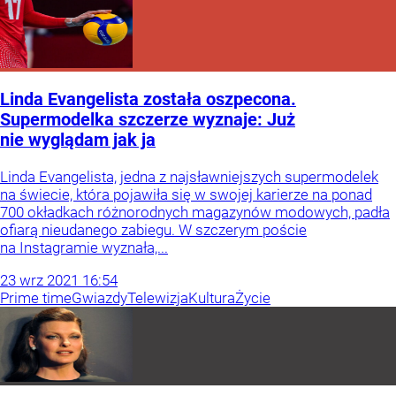
Linda Evangelista została oszpecona.
Supermodelka szczerze wyznaje: Już
nie wyglądam jak ja
Linda Evangelista, jedna z najsławniejszych supermodelek
na świecie, która pojawiła się w swojej karierze na ponad
700 okładkach różnorodnych magazynów modowych, padła
ofiarą nieudanego zabiegu. W szczerym poście
na Instagramie wyznała,...
23
wrz
2021
16:54
Prime time
Gwiazdy
Telewizja
Kultura
Życie