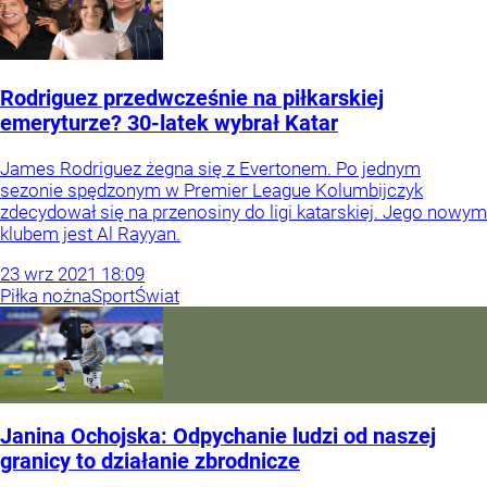
Rodriguez przedwcześnie na piłkarskiej
emeryturze? 30-latek wybrał Katar
James Rodriguez żegna się z Evertonem. Po jednym
sezonie spędzonym w Premier League Kolumbijczyk
zdecydował się na przenosiny do ligi katarskiej. Jego nowym
klubem jest Al Rayyan.
23
wrz
2021
18:09
Piłka nożna
Sport
Świat
Janina Ochojska: Odpychanie ludzi od naszej
granicy to działanie zbrodnicze