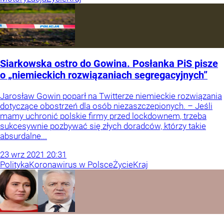
Siarkowska ostro do Gowina. Posłanka PiS pisze
o „niemieckich rozwiązaniach segregacyjnych”
Jarosław Gowin poparł na Twitterze niemieckie rozwiązania
dotyczące obostrzeń dla osób niezaszczepionych. – Jeśli
mamy uchronić polskie firmy przed lockdownem, trzeba
sukcesywnie pozbywać się złych doradców, którzy takie
absurdalne...
23
wrz
2021
20:31
Polityka
Koronawirus w Polsce
Życie
Kraj