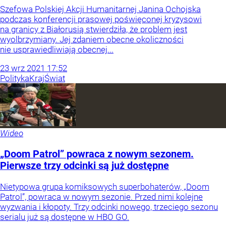
Szefowa Polskiej Akcji Humanitarnej Janina Ochojska
podczas konferencji prasowej poświęconej kryzysowi
na granicy z Białorusią stwierdziła, że problem jest
wyolbrzymiany. Jej zdaniem obecne okoliczności
nie usprawiedliwiają obecnej...
23
wrz
2021
17:52
Polityka
Kraj
Świat
Wideo
„Doom Patrol” powraca z nowym sezonem.
Pierwsze trzy odcinki są już dostępne
Nietypowa grupa komiksowych superbohaterów, „Doom
Patrol”, powraca w nowym sezonie. Przed nimi kolejne
wyzwania i kłopoty. Trzy odcinki nowego, trzeciego sezonu
serialu już są dostępne w HBO GO.