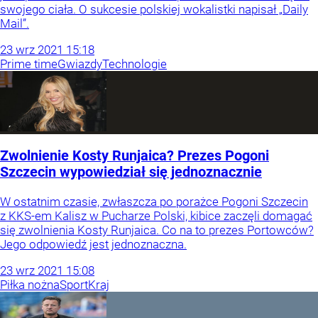
swojego ciała. O sukcesie polskiej wokalistki napisał „Daily
Mail”.
23
wrz
2021
15:18
Prime time
Gwiazdy
Technologie
Zwolnienie Kosty Runjaica? Prezes Pogoni
Szczecin wypowiedział się jednoznacznie
W ostatnim czasie, zwłaszcza po porażce Pogoni Szczecin
z KKS-em Kalisz w Pucharze Polski, kibice zaczęli domagać
się zwolnienia Kosty Runjaica. Co na to prezes Portowców?
Jego odpowiedź jest jednoznaczna.
23
wrz
2021
15:08
Piłka nożna
Sport
Kraj