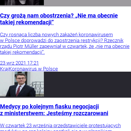
Czy grożą nam obostrzenia? „Nie ma obecnie
takiej rekomendacji”
Czy rosnąca liczba nowych zakażeń koronawirusem
w Polsce doprowadzi do zaostrzenia restrykcji? Rzecznik
rządu Piotr Müller zapewniał w czwartek, że „nie ma obecnie
takiej rekomendacji”.
23
wrz
2021
17:21
Kraj
Koronawirus w Polsce
Medycy po kolejnym fiasku negocjacji
z ministerstwem: Jesteśmy rozczarowani
W czwartek 23 września przedstawiciele protestujących