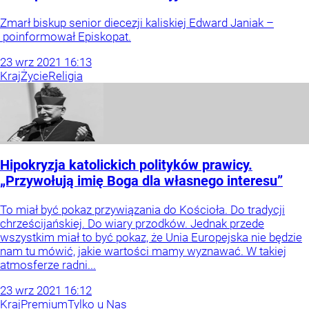
Zmarł biskup senior diecezji kaliskiej Edward Janiak –
poinformował Episkopat.
23
wrz
2021
16:13
Kraj
Życie
Religia
Hipokryzja katolickich polityków prawicy.
„Przywołują imię Boga dla własnego interesu”
To miał być pokaz przywiązania do Kościoła. Do tradycji
chrześcijańskiej. Do wiary przodków. Jednak przede
wszystkim miał to być pokaz, że Unia Europejska nie będzie
nam tu mówić, jakie wartości mamy wyznawać. W takiej
atmosferze radni...
23
wrz
2021
16:12
Kraj
Premium
Tylko u Nas