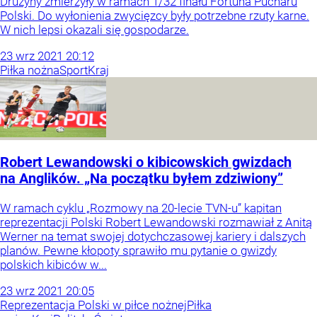
Drużyny zmierzyły w ramach 1/32 finału Fortuna Pucharu
Polski. Do wyłonienia zwycięzcy były potrzebne rzuty karne.
W nich lepsi okazali się gospodarze.
23
wrz
2021
20:12
Piłka nożna
Sport
Kraj
Robert Lewandowski o kibicowskich gwizdach
na Anglików. „Na początku byłem zdziwiony”
W ramach cyklu „Rozmowy na 20-lecie TVN-u” kapitan
reprezentacji Polski Robert Lewandowski rozmawiał z Anitą
Werner na temat swojej dotychczasowej kariery i dalszych
planów. Pewne kłopoty sprawiło mu pytanie o gwizdy
polskich kibiców w...
23
wrz
2021
20:05
Reprezentacja Polski w piłce nożnej
Piłka