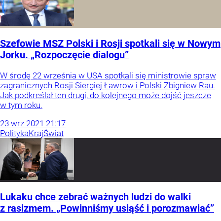
Szefowie MSZ Polski i Rosji spotkali się w Nowym
Jorku. „Rozpoczęcie dialogu”
W środę 22 września w USA spotkali się ministrowie spraw
zagranicznych Rosji Siergiej Ławrow i Polski Zbigniew Rau.
Jak podkreślał ten drugi, do kolejnego może dojść jeszcze
w tym roku.
23
wrz
2021
21:17
Polityka
Kraj
Świat
Lukaku chce zebrać ważnych ludzi do walki
z rasizmem. „Powinniśmy usiąść i porozmawiać”