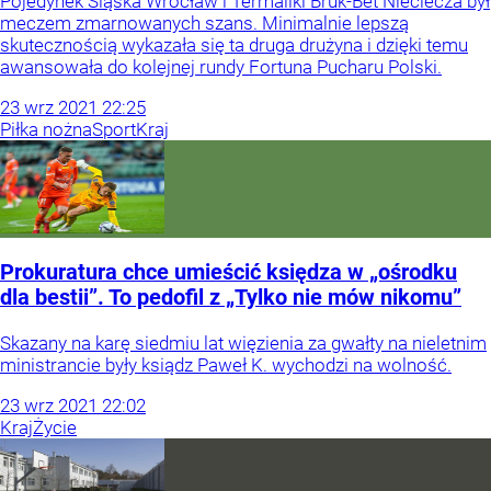
Pojedynek Śląska Wrocław i Termaliki Bruk-Bet Nieciecza był
meczem zmarnowanych szans. Minimalnie lepszą
skutecznością wykazała się ta druga drużyna i dzięki temu
awansowała do kolejnej rundy Fortuna Pucharu Polski.
23
wrz
2021
22:25
Piłka nożna
Sport
Kraj
Prokuratura chce umieścić księdza w „ośrodku
dla bestii”. To pedofil z „Tylko nie mów nikomu”
Skazany na karę siedmiu lat więzienia za gwałty na nieletnim
ministrancie były ksiądz Paweł K. wychodzi na wolność.
23
wrz
2021
22:02
Kraj
Życie