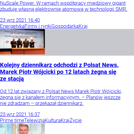
NuScale Power. W ramach współpracy miedziowy gigant
zbuduje własną elektrownię atomową w technologii SMR.
23
wrz
2021
16:40
Energetyka
Firmy i rynki
Gospodarka
Kraj
Kolejny dziennikarz odchodzi z Polsat News.
Marek Piotr Wójcicki po 12 latach żegna się
ze stacją
Od 12 lat związany z Polsat News Marek Piotr Wójcicki,
żegna się z kanałem informacyjnym. – Planów jeszcze
nie zdradzam – przekazał dziennikarz.
23
wrz
2021
16:37
Prime time
Telewizja
Kultura
Kraj
Życie