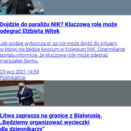
Dojdzie do paraliżu NIK? Kluczową rolę może
odegrać Elżbieta Witek
Jak podaje wyborcza.pl, za rok może dojść do sytuacji,
w której nie będzie kworum w Kolegium NIK. Dziennikarze
portalu informują, że kluczową rolę może odegrać
marszałek Sejmu.
23
wrz
2021
14:59
Polityka
Kraj
Litwa zaprasza na granicę z Białorusią.
„Będziemy organizować wycieczki
dla dziennikarzy”