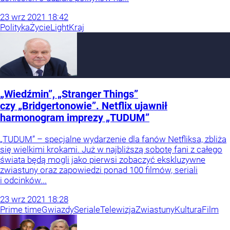
23
wrz
2021
18:42
Polityka
Życie
Light
Kraj
„Wiedźmin”, „Stranger Things”
czy „Bridgertonowie”. Netflix ujawnił
harmonogram imprezy „TUDUM”
„TUDUM” – specjalne wydarzenie dla fanów Netfliksa, zbliża
się wielkimi krokami. Już w najbliższą sobotę fani z całego
świata będą mogli jako pierwsi zobaczyć ekskluzywne
zwiastuny oraz zapowiedzi ponad 100 filmów, seriali
i odcinków...
23
wrz
2021
18:28
Prime time
Gwiazdy
Seriale
Telewizja
Zwiastuny
Kultura
Film