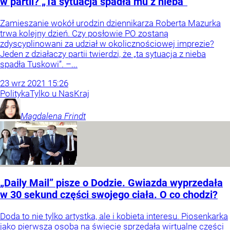
w partii? „Ta sytuacja spadła mu z nieba”
Zamieszanie wokół urodzin dziennikarza Roberta Mazurka
trwa kolejny dzień. Czy posłowie PO zostaną
zdyscyplinowani za udział w okolicznościowej imprezie?
Jeden z działaczy partii twierdzi, że „ta sytuacja z nieba
spadła Tuskowi”. –...
23
wrz
2021
15:26
Polityka
Tylko u Nas
Kraj
Magdalena
Frindt
„Daily Mail” pisze o Dodzie. Gwiazda wyprzedała
w 30 sekund części swojego ciała. O co chodzi?
Doda to nie tylko artystka, ale i kobieta interesu. Piosenkarka
jako pierwsza osoba na świecie sprzedała wirtualne części