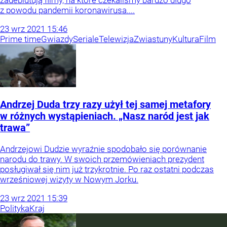
z powodu pandemii koronawirusa....
23
wrz
2021
15:46
Prime time
Gwiazdy
Seriale
Telewizja
Zwiastuny
Kultura
Film
Andrzej Duda trzy razy użył tej samej metafory
w różnych wystąpieniach. „Nasz naród jest jak
trawa”
Andrzejowi Dudzie wyraźnie spodobało się porównanie
narodu do trawy. W swoich przemówieniach prezydent
posługiwał się nim już trzykrotnie. Po raz ostatni podczas
wrześniowej wizyty w Nowym Jorku.
23
wrz
2021
15:39
Polityka
Kraj