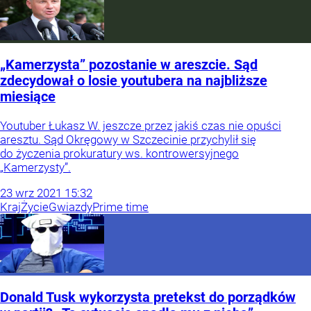
„Kamerzysta” pozostanie w areszcie. Sąd
zdecydował o losie youtubera na najbliższe
miesiące
Youtuber Łukasz W. jeszcze przez jakiś czas nie opuści
aresztu. Sąd Okręgowy w Szczecinie przychylił się
do życzenia prokuratury ws. kontrowersyjnego
„Kamerzysty”.
23
wrz
2021
15:32
Kraj
Życie
Gwiazdy
Prime time
Donald Tusk wykorzysta pretekst do porządków