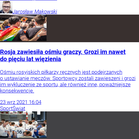
Jarosław
Makowski
Rosja zawiesiła ośmiu graczy. Grozi im nawet
do pięciu lat więzienia
Ośmiu rosyjskich piłkarzy ręcznych jest podejrzanych
o ustawianie meczów. Sportowcy zostali zawieszeni i grozi
im wykluczenie ze sportu, ale również inne, poważniejsze
konsekwencje.
23
wrz
2021
16:04
Sport
Świat