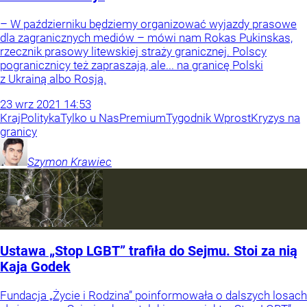
– W październiku będziemy organizować wyjazdy prasowe
dla zagranicznych mediów – mówi nam Rokas Pukinskas,
rzecznik prasowy litewskiej straży granicznej. Polscy
pogranicznicy też zapraszają, ale... na granicę Polski
z Ukrainą albo Rosją.
23
wrz
2021
14:53
Kraj
Polityka
Tylko u Nas
Premium
Tygodnik Wprost
Kryzys na
granicy
Szymon
Krawiec
Ustawa „Stop LGBT” trafiła do Sejmu. Stoi za nią
Kaja Godek
Fundacja „Życie i Rodzina” poinformowała o dalszych losach