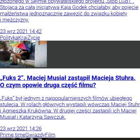
złożonego w Sejmie obywatelskiego projektu „Stop LGBT”.
Stojąca za całą inicjatywą Kaja Godek chciałaby, aby pojęcie
małżeństwa jednoznacznie zawęzić do związku kobiety
i mężczyzny.
23
wrz
2021
14:42
Polityka
Kraj
Życie
„Fuks 2”. Maciej Musiał zastąpił Macieja Stuhra.
O czym opowie druga część filmu?
„Fuks” był jednym z najpopularniejszych filmów ubiegłego
stulecia. W rolach głównych wystąpili wówczas Maciej Stuhr
i Agnieszka Krukówna. W drugiej części zastąpili ich Maciej
Musiał i Katarzyna Sawczuk.
23
wrz
2021
14:26
Prime time
Gwiazdy
Film