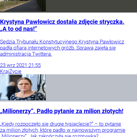
Krystyna Pawłowicz dostała zdjęcie stryczka.
„A to od nas!”
Sędzia Trybunału Konstytucyjnego Krystyna Pawłowicz
padła ofiarą internetowych gróźb. Sprawą zajęła się
administracja Twittera.
23
wrz
2021
21:55
Kraj
Życie
„Milionerzy”. Padło pytanie za milion złotych!
„Kiedy rozpoczęło się drugie tysiąclecie?” – to pytanie
za milion złotych, które padło w najnowszym programie
„Milionerzy”. Jak zakończyła się rozgrywka?