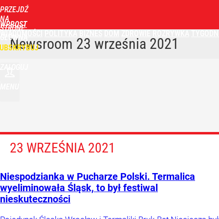
PRZEJDŹ
NA
WPROST
STRONĘ
WIADOMOŚCI
POLITYKA
BIZNES
DOM
ZDROWIE
ROZRYWKA
TYGODN
GŁÓWNĄ
Newsroom
23 września 2021
UBSKRYBUJ
ZALOGUJ
MENU
23 WRZEŚNIA 2021
Niespodzianka w Pucharze Polski. Termalica
wyeliminowała Śląsk, to był festiwal
nieskuteczności