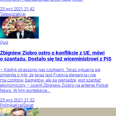
23
wrz
2021
21:42
Telewizja
Kraj
Quiz
Zbigniew Ziobro ostro o konflikcie z UE, mówi
o szantażu. Dostało się też wiceministrowi z PiS
– Kiedyś straszono nas czołgami. Teraz sytuacja się
zmieniła o tyle, że teraz jest Francja elegancja i nie
ma czołgów, bagnetów, ale są pieniądze, jest szantaż
ekonomiczny – ocenił Zbigniew Ziobro na antenie Polsat
News. W tym kontekście...
23
wrz
2021
21:32
Polityka
Kraj
Świat