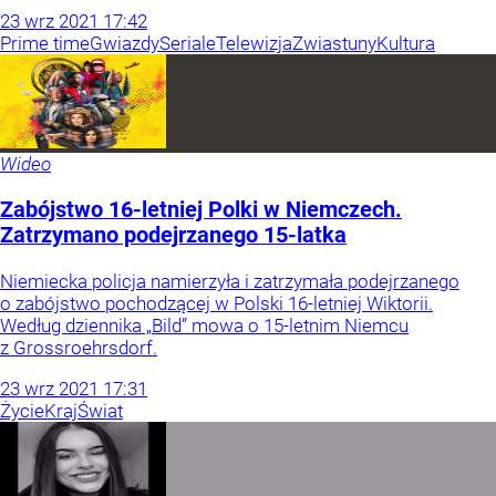
23
wrz
2021
17:42
Prime time
Gwiazdy
Seriale
Telewizja
Zwiastuny
Kultura
Wideo
Zabójstwo 16-letniej Polki w Niemczech.
Zatrzymano podejrzanego 15-latka
Niemiecka policja namierzyła i zatrzymała podejrzanego
o zabójstwo pochodzącej w Polski 16-letniej Wiktorii.
Według dziennika „Bild” mowa o 15-letnim Niemcu
z Grossroehrsdorf.
23
wrz
2021
17:31
Życie
Kraj
Świat