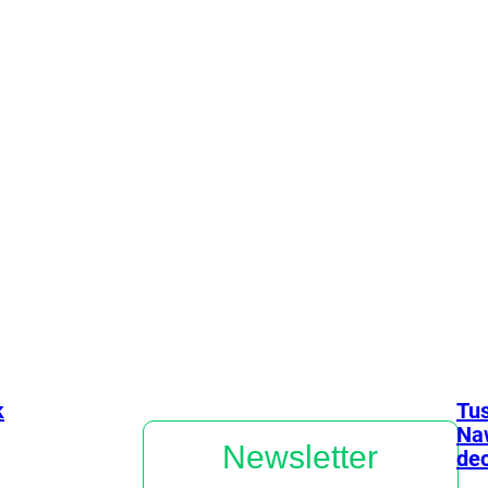
talerzu wylądowała pyszna, sycąca przekąska, która
nie obciąża żołądka.
Przepisy
Produkty
Żywienie
k
Tu
Naw
Newsletter
dec