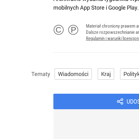
mobilnych
App Store
i
Google Play
.
© ℗
Materiał chroniony prawem a
Dalsze rozpowszechnianie ar
Regulamin i warunki licencj
Wiadomości
Kraj
Polity
UDO