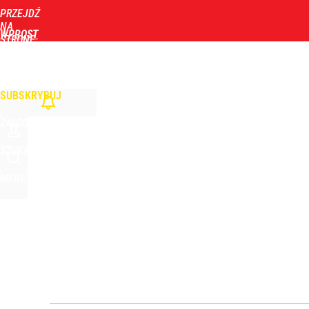
PRZEJDŹ
Udostępnij
8
Skomentuj
NA
WPROST
STRONĘ
GŁÓWNĄ
WIADOMOŚCI
POLITYKA
BIZNES
DOM
ZDROWIE
ROZRYWKA
TYGOD
Farmacja: wzrost pod presją. co czeka branżę do 
SUBSKRYBUJ
dodaj
ZALOGUJ
Dlaczego Andrzej Duda się nie udziela? Były minis
SZUKAJ
MENU
dodaj
Zaginęły 3 siostry. Najmłodsza ma 14 lat
2