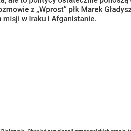
a, ale to politycy ostatecznie ponoszą
ozmowie z „Wprost” płk Marek Gładysz
isji w Iraku i Afganistanie.