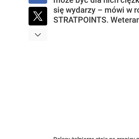
może być dla nich ciężk
się wydarzy – mówi w r
STRATPOINTS. Weteran m