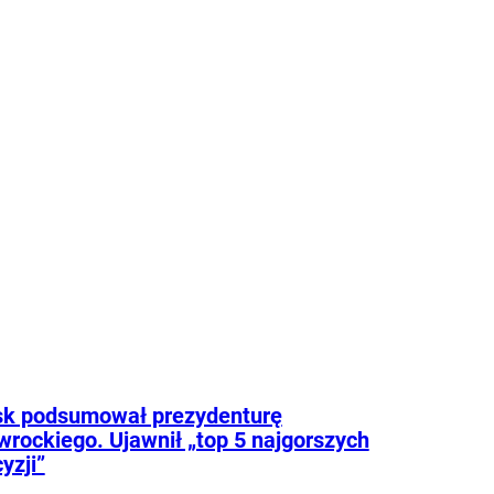
sk podsumował prezydenturę
rockiego. Ujawnił „top 5 najgorszych
yzji”