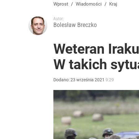
Wrze po roku Nawrockiego. „Największa hańba” ko
Wprost
/
Wiadomości
/
Kraj
Autor:
16
Bolesław Breczko
Nawrocki ma szansę na drugą kadencję? Tak ocenil
Weteran Iraku
W takich sytu
10
Zmiana przed wyborami w Krakowie. Kandydatka T
Dodano:
23
września
2021
9:29
1