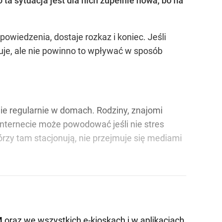
o ta sytuacja jest dla nich zupełnie nowa, bo na
wiedzenia, dostaje rozkaz i koniec. Jeśli
zuje, ale nie powinno to wpływać w sposób
ie regularnie w domach. Rodziny, znajomi
 Internecie może powodować jeśli nie stres
tórzy tam stacjonują, nie przejmuje się mediami
M
oraz we wszystkich e-kioskach i w aplikacjach