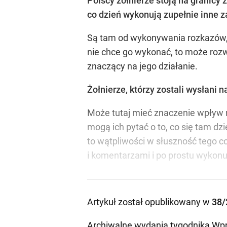
Polscy żołnierze stoją na granicy z
co dzień wykonują zupełnie inne 
Są tam od wykonywania rozkazów, a
nie chce go wykonać, to może rozwi
znaczący na jego działanie.
Żołnierze, którzy zostali wysłani n
Może tutaj mieć znaczenie wpływ r
mogą ich pytać o to, co się tam dz
to wątpliwości w słuszność tego co
i komentarzami i po prostu wykonu
Artykuł został opublikowany w
38/
Archiwalne wydania tygodnika Wpr