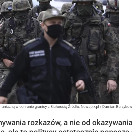
aniczną w ochronie granicy z Białorusią
Źródło:
Newspix.pl
/
Damian Burzykow
nywania rozkazów, a nie od okazywania