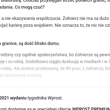
 Białorusią. Chociaż przysięgali strzec polskich granic, t
zadania. Co mogą czuć?
 nie okazywania współczucia. Żołnierz nie ma za dużo po
jać karierę poza wojskiem. Nie oznacza to, że nic nie c
a granice, są dość blisko domu.
odziny czy ogólnie społeczeństwa, bo żołnierze są pewn
ieje i co robią. Dodatkowo ciągła dyskusja w mediach i w
 robią. Ale jestem przekonany, że 90 proc. z żołnierzy, k
je otrzymane rozkazy.
2021 wydaniu
tygodnika Wprost
.
ost dostępne są w specjalnej ofercie
WPROST PREMIU