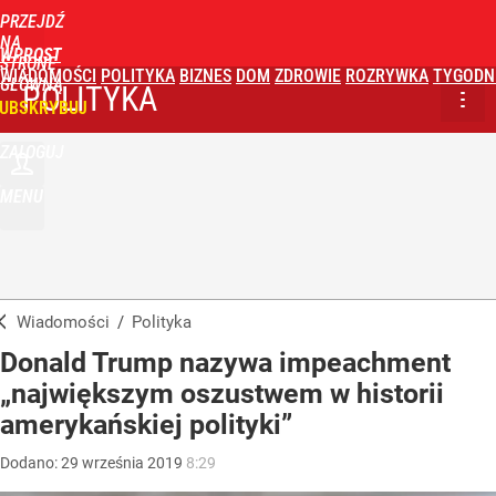
PRZEJDŹ
NA
WPROST
STRONĘ
WIADOMOŚCI
POLITYKA
BIZNES
DOM
ZDROWIE
ROZRYWKA
TYGODN
GŁÓWNĄ
POLITYKA
UBSKRYBUJ
ZALOGUJ
MENU
Wiadomości
/
Polityka
Donald Trump nazywa impeachment
„największym oszustwem w historii
amerykańskiej polityki”
Dodano:
29
września
2019
8:29