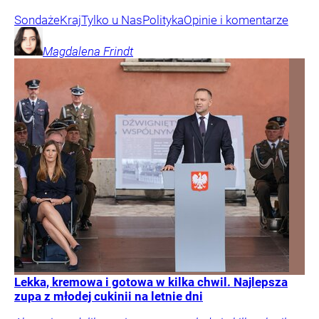
Sondaże
Kraj
Tylko u Nas
Polityka
Opinie i komentarze
Magdalena
Frindt
Lekka, kremowa i gotowa w kilka chwil. Najlepsza
zupa z młodej cukinii na letnie dni