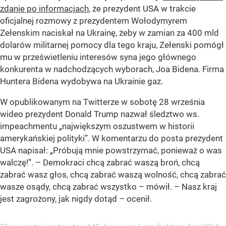
zdanie po informacjach
, że prezydent USA w trakcie
oficjalnej rozmowy z prezydentem Wołodymyrem
Zełenskim naciskał na Ukrainę, żeby w zamian za 400 mld
dolarów militarnej pomocy dla tego kraju, Zełenski pomógł
mu w prześwietleniu interesów syna jego głównego
konkurenta w nadchodzących wyborach, Joa Bidena. Firma
Huntera Bidena wydobywa na Ukrainie gaz.
W opublikowanym na Twitterze w sobotę 28 września
wideo prezydent Donald Trump nazwał śledztwo ws.
impeachmentu
„największym oszustwem w historii
amerykańskiej polityki”
. W komentarzu do posta prezydent
USA napisał:
„Próbują mnie powstrzymać, ponieważ o was
walczę!”
. – Demokraci chcą zabrać waszą broń, chcą
zabrać wasz głos, chcą zabrać waszą wolność, chcą zabrać
wasze osądy, chcą zabrać wszystko – mówił. – Nasz kraj
jest zagrożony, jak nigdy dotąd – ocenił.