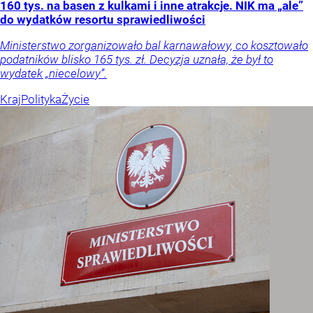
160 tys. na basen z kulkami i inne atrakcje. NIK ma „ale”
do wydatków resortu sprawiedliwości
Ministerstwo zorganizowało bal karnawałowy, co kosztowało
podatników blisko 165 tys. zł. Decyzja uznała, że był to
wydatek „niecelowy”.
Kraj
Polityka
Życie