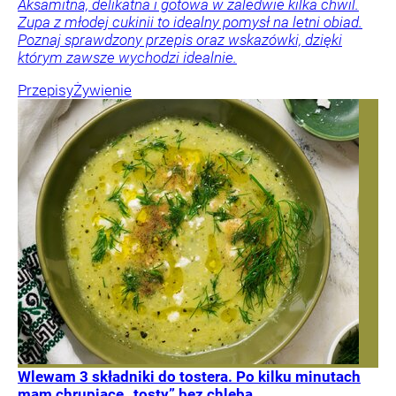
Aksamitna, delikatna i gotowa w zaledwie kilka chwil.
Zupa z młodej cukinii to idealny pomysł na letni obiad.
Poznaj sprawdzony przepis oraz wskazówki, dzięki
którym zawsze wychodzi idealnie.
Przepisy
Żywienie
Wlewam 3 składniki do tostera. Po kilku minutach
mam chrupiące „tosty” bez chleba