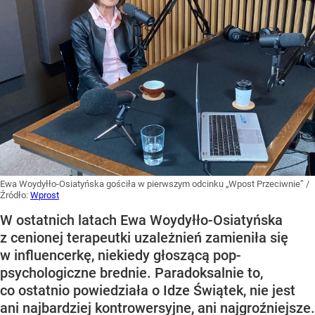
Ewa Woydyłło-Osiatyńska gościła w pierwszym odcinku „Wpost Przeciwnie”
/
Źródło:
Wprost
W ostatnich latach Ewa Woydyłło-Osiatyńska
z cenionej terapeutki uzależnień zamieniła się
w influencerkę, niekiedy głoszącą pop-
psychologiczne brednie. Paradoksalnie to,
co ostatnio powiedziała o Idze Świątek, nie jest
ani najbardziej kontrowersyjne, ani najgroźniejsze.