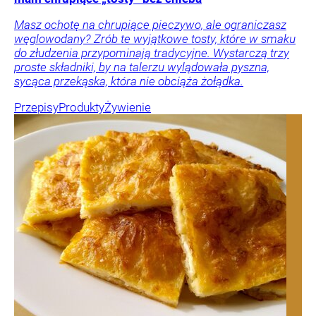
Masz ochotę na chrupiące pieczywo, ale ograniczasz
węglowodany? Zrób te wyjątkowe tosty, które w smaku
do złudzenia przypominają tradycyjne. Wystarczą trzy
proste składniki, by na talerzu wylądowała pyszna,
sycąca przekąska, która nie obciąża żołądka.
Przepisy
Produkty
Żywienie