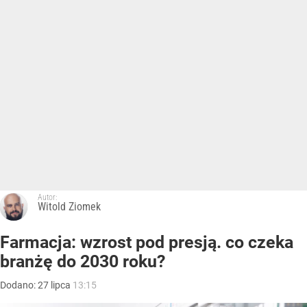
Autor:
Witold Ziomek
Farmacja: wzrost pod presją. co czeka
branżę do 2030 roku?
Dodano:
27
lipca
13:15