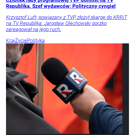
Republika. Szef wydawców: Polityczny cyngiel
Krzysztof Luft, powiązany z TVP, złożył skargę do KRRiT
na TV Republika. Jarosław Olechowski gorzko
zareagował na jego ruch.
Kraj
Życie
Polityka