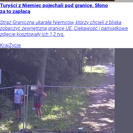
Turyści z Niemiec pojechali pod granicę. Słono
za to zapłacą
Straż Graniczna ukarała Niemców, którzy chcieli z bliska
zobaczyć zewnętrzną granicę UE. Ciekawość i pamiątkowe
zdjęcie kosztowały ich 1,2 tys.
Kraj
Życie