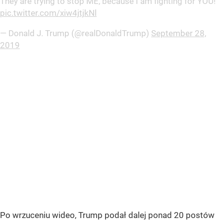
They are trying to stop ME, because I am fighting for YOU!
pic.twitter.com/xiw4jtjkNl
— Donald J. Trump (@realDonaldTrump)
September 28,
2019
Po wrzuceniu wideo, Trump podał dalej ponad 20 postów