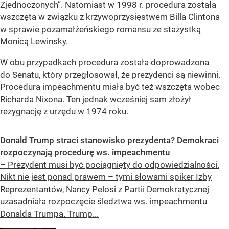
Zjednoczonych”. Natomiast w 1998 r. procedura została
wszczęta w związku z krzywoprzysięstwem Billa Clintona
w sprawie pozamałżeńskiego romansu ze stażystką
Monicą Lewinsky.
W obu przypadkach procedura została doprowadzona
do Senatu, który przegłosował, że prezydenci są niewinni.
Procedura impeachmentu miała być też wszczęta wobec
Richarda Nixona. Ten jednak wcześniej sam złożył
rezygnację z urzędu w 1974 roku.
Donald Trump straci stanowisko prezydenta? Demokraci
rozpoczynają procedurę ws. impeachmentu
– Prezydent musi być pociągnięty do odpowiedzialności.
Nikt nie jest ponad prawem – tymi słowami spiker Izby
Reprezentantów, Nancy Pelosi z Partii Demokratycznej
uzasadniała rozpoczęcie śledztwa ws. impeachmentu
Donalda Trumpa. Trump...