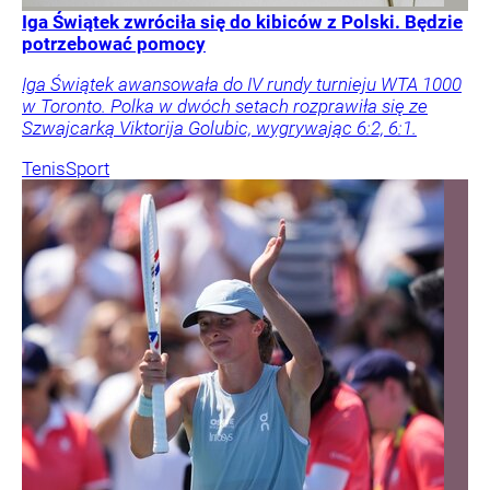
Iga Świątek zwróciła się do kibiców z Polski. Będzie
potrzebować pomocy
Iga Świątek awansowała do IV rundy turnieju WTA 1000
w Toronto. Polka w dwóch setach rozprawiła się ze
Szwajcarką Viktorija Golubic, wygrywając 6:2, 6:1.
Tenis
Sport